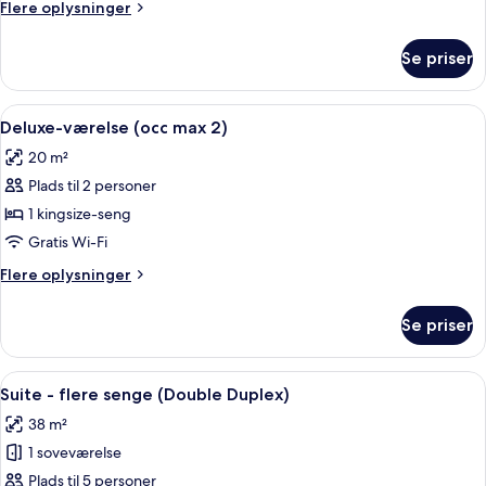
Flere
Flere oplysninger
5)
oplysninger
om
Se priser
Lejlighed
(occ
max
Indlæs
Et soveværelse med en stor seng, en min
10
5)
Deluxe-værelse (occ max 2)
alle
20 m²
billeder
Plads til 2 personer
af
Deluxe-
1 kingsize-seng
værelse
Gratis Wi-Fi
(occ
Flere
Flere oplysninger
max
oplysninger
2)
om
Se priser
Deluxe-
værelse
(occ
Indlæs
Et soveværelse med en seng, en trætr
4
max
Suite - flere senge (Double Duplex)
alle
2)
38 m²
billeder
1 soveværelse
af
Suite
Plads til 5 personer