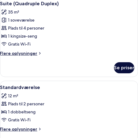
Indlæs
5
Suite (Quadruple Duplex)
alle
35 m²
billeder
1 soveværelse
af
Suite
Plads til 4 personer
(Quadruple
1 kingsize-seng
Duplex)
Gratis Wi-Fi
Flere
Flere oplysninger
oplysninger
om
Se priser
Suite
(Quadruple
Duplex)
Indlæs
En pænt redt seng med hvide sengetøj o
6
Standardværelse
alle
12 m²
billeder
Plads til 2 personer
af
Standardværelse
1 dobbeltseng
Gratis Wi-Fi
Flere
Flere oplysninger
oplysninger