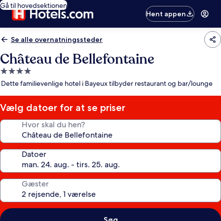
Gå til hovedsektionen
Hent appen
Se alle overnatningssteder
Château de Bellefontaine
4.0-
stjernet
Dette familievenlige hotel i Bayeux tilbyder restaurant og bar/lounge
overnatningssted
Vælg datoer for at se priser
Hvor skal du hen?
Datoer
Gæster
Søg