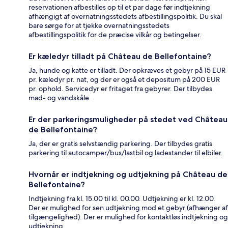
reservationen afbestilles op til et par dage før indtjekning
afhængigt af overnatningsstedets afbestillingspolitik. Du skal
bare sørge for at tjekke overnatningsstedets
afbestillingspolitik for de præcise vilkår og betingelser.
Er kæledyr tilladt på Château de Bellefontaine?
Ja, hunde og katte er tilladt. Der opkræves et gebyr på 15 EUR
pr. kæledyr pr. nat, og der er også et depositum på 200 EUR
pr. ophold. Servicedyr er fritaget fra gebyrer. Der tilbydes
mad- og vandskåle.
Er der parkeringsmuligheder på stedet ved Château
de Bellefontaine?
Ja, der er gratis selvstændig parkering. Der tilbydes gratis
parkering til autocamper/bus/lastbil og ladestander til elbiler.
Hvornår er indtjekning og udtjekning på Château de
Bellefontaine?
Indtjekning fra kl. 15.00 til kl. 00.00. Udtjekning er kl. 12.00.
Der er mulighed for sen udtjekning mod et gebyr (afhænger af
tilgængelighed). Der er mulighed for kontaktløs indtjekning og
udtjekning.