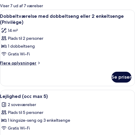
for
Viser 7 ud af 7 værelser
værelser
Indlæs
Et hotelværelse med en stor seng, et s
4
Dobbeltværelse med dobbeltseng eller 2 enkeltsenge
alle
(Privilège)
billeder
14 m²
af
Plads til 2 personer
Dobbeltværelse
1 dobbeltseng
med
dobbeltseng
Gratis Wi-Fi
eller
Flere
Flere oplysninger
2
oplysninger
om
enkeltsenge
Se priser
Dobbeltværelse
(Privilège)
med
dobbeltseng
Indlæs
Et hotelværelse med seng, skrivebord
5
eller
Lejlighed (occ max 5)
alle
2
2 soveværelser
enkeltsenge
billeder
(Privilège)
Plads til 5 personer
af
Lejlighed
1 kingsize-seng og 3 enkeltsenge
(occ
Gratis Wi-Fi
max