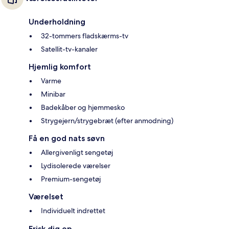
Underholdning
32-tommers fladskærms-tv
Satellit-tv-kanaler
Hjemlig komfort
Varme
Minibar
Badekåber og hjemmesko
Strygejern/strygebræt (efter anmodning)
Få en god nats søvn
Allergivenligt sengetøj
Lydisolerede værelser
Premium-sengetøj
Værelset
Individuelt indrettet
Frisk dig op