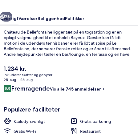
rige
Næste
78+
Oversigt
Værelser
Beliggenhed
Politikker
Château de Bellefontaine ligger tæt på en togstation og er en
oplagt valgmulighed til et ophold i Bayeux. Gæster kan få lidt
motion i de udendørs tennisbaner eller få lidt at spise på Le
Bellefontaine, der serverer franske retter og er åben til aftensmad.
Andre højdepunkter tæller en bar/lounge, en terrasse og en have.
Rejsende kan godt lide stedets hjælpsomme personale og gode
badeværelser.
Den
1.234 kr.
nuværende
inkluderer skatter og gebyrer
pris
25. aug. - 26. aug.
Overnatningsstedets facade
er
Anmeldelser
Fremragende
8,8
Vis alle 745 anmeldelser
1.234 kr.
8,8 ud af 10.
Populære faciliteter
Kæledyrsvenligt
Gratis parkering
Gratis Wi-Fi
Restaurant