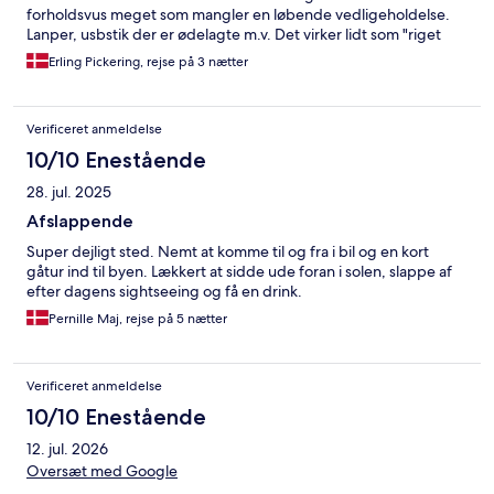
forholdsvus meget som mangler en løbende vedligeholdelse.
Lanper, usbstik der er ødelagte m.v. Det virker lidt som "riget
mangler penge", men fortsat et besøg værd. Restauranten lever
Erling Pickering, rejse på 3 nætter
ikke op til et 4-stjernet hotel, men ok. Rengøring i top.
Verificeret anmeldelse
10/10 Enestående
28. jul. 2025
Afslappende
Super dejligt sted. Nemt at komme til og fra i bil og en kort
gåtur ind til byen. Lækkert at sidde ude foran i solen, slappe af
efter dagens sightseeing og få en drink.
Pernille Maj, rejse på 5 nætter
Verificeret anmeldelse
10/10 Enestående
12. jul. 2026
Oversæt med Google