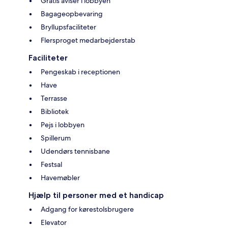
Gratis aviser i lobbyen
Bagageopbevaring
Bryllupsfaciliteter
Flersproget medarbejderstab
Faciliteter
Pengeskab i receptionen
Have
Terrasse
Bibliotek
Pejs i lobbyen
Spillerum
Udendørs tennisbane
Festsal
Havemøbler
Hjælp til personer med et handicap
Adgang for kørestolsbrugere
Elevator