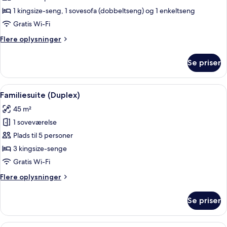
-
1 kingsize-seng, 1 sovesofa (dobbeltseng) og 1 enkeltseng
flere
Gratis Wi-Fi
senge
Flere
Flere oplysninger
(Double
oplysninger
Duplex)
om
Se priser
Suite
-
flere
Indlæs
Et hotelværelse med seng, sofa, sofabord
4
senge
Familiesuite (Duplex)
alle
(Double
45 m²
Duplex)
billeder
1 soveværelse
af
Familiesuite
Plads til 5 personer
(Duplex)
3 kingsize-senge
Gratis Wi-Fi
Flere
Flere oplysninger
oplysninger
om
Se priser
Familiesuite
(Duplex)
Et soveværelse med en seng, en trætr