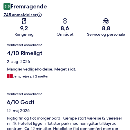
Fremragende
8,8
745 anmeldelser
9,2
8,6
8,8
Rengøring
Området
Service og personale
Anmeldelser
Verificeret anmeldelse
4/10 Rimeligt
2. aug. 2026
Mangler vedligeholdelse. Meget slidt.
Jens, rejse på 2 nætter
Verificeret anmeldelse
6/10 Godt
12. maj 2026
Rigtig fin og flot morgenbord. Kæmpe stort værelse (2 værelser
nr. 4). Hotellet ligger i flot stor park med nem gåtur til Bayrux
centrum. Ca. 12 minutter. Hotellet er flot gennemført men der