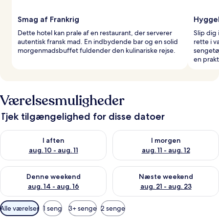
Smag af Frankrig
Hyggel
Dette hotel kan prale af en restaurant, der serverer
Slip dig
autentisk fransk mad. En indbydende bar og en solid
rette i 
morgenmadsbuffet fuldender den kulinariske rejse.
sengetøj
en prakt
Værelsesmuligheder
Tjek tilgængelighed for disse datoer
Tjek tilgængelighed for i aften aug. 10 - aug. 11
Tjek tilgængelighed for i morg
I aften
I morgen
aug. 10 - aug. 11
aug. 11 - aug. 12
Tjek tilgængelighed for denne weekend aug. 14 - aug. 16
Tjek tilgængelighed for næste
Denne weekend
Næste weekend
aug. 14 - aug. 16
aug. 21 - aug. 23
Tilgængelige
Alle værelser
1 seng
3+ senge
2 senge
filtre