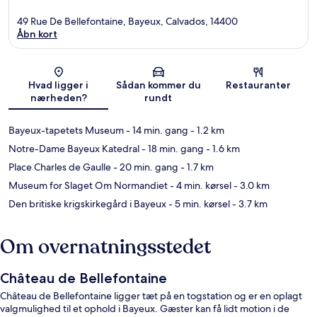
49 Rue De Bellefontaine, Bayeux, Calvados, 14400
Åbn kort
Kort
Hvad ligger i
Sådan kommer du
Restauranter
nærheden?
rundt
Bayeux-tapetets Museum
- 14 min. gang
- 1.2 km
Notre-Dame Bayeux Katedral
- 18 min. gang
- 1.6 km
Place Charles de Gaulle
- 20 min. gang
- 1.7 km
Museum for Slaget Om Normandiet
- 4 min. kørsel
- 3.0 km
Den britiske krigskirkegård i Bayeux
- 5 min. kørsel
- 3.7 km
Om overnatningsstedet
Château de Bellefontaine
Château de Bellefontaine ligger tæt på en togstation og er en oplagt
valgmulighed til et ophold i Bayeux. Gæster kan få lidt motion i de