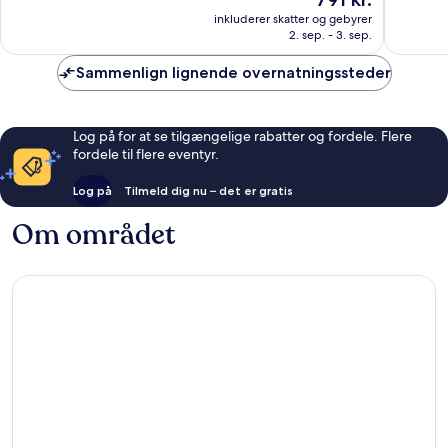
er
896
565
inkluderer skatter og gebyrer
791 kr.
anmeldelser
anmelde
2. sep. - 3. sep.
Sammenlign lignende overnatningssteder
Log på for at se tilgængelige rabatter og fordele. Flere
fordele til flere eventyr.
Log på
Tilmeld dig nu – det er gratis
Om området