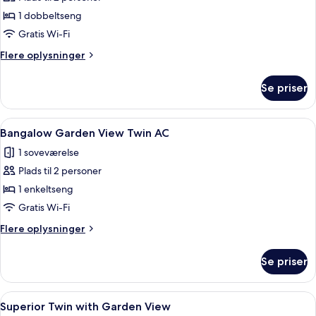
af
Bungalow
1 dobbeltseng
with
Gratis Wi-Fi
fan
Flere
Flere oplysninger
oplysninger
om
Se priser
Bungalow
with
fan
Indlæs
En rustik træhytte med stråtak, omgiv
1
Bangalow Garden View Twin AC
alle
1 soveværelse
billeder
Plads til 2 personer
af
Bangalow
1 enkeltseng
Garden
Gratis Wi-Fi
View
Flere
Flere oplysninger
Twin
oplysninger
AC
om
Se priser
Bangalow
Garden
View
Indlæs
Et hotelværelse med to senge, et skriv
1
Twin
Superior Twin with Garden View
alle