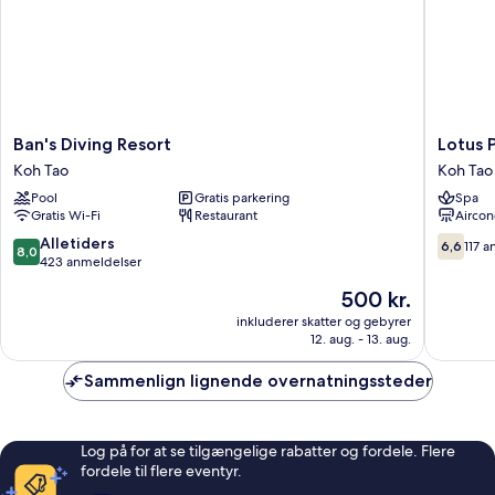
Ban's
Lotus
Ban's Diving Resort
Lotus 
Diving
Paradise
Koh Tao
Koh Tao
Resort
Resort
Pool
Gratis parkering
Spa
Koh
Koh
Gratis Wi-Fi
Restaurant
Aircon
Tao
Tao
8.0
6.6
Alletiders
6,6
117 
8,0
ud
ud
423 anmeldelser
af
af
Prisen
500 kr.
10,
10,
er
Alletiders,
117
inkluderer skatter og gebyrer
500 kr.
12. aug. - 13. aug.
423
anmelde
anmeldelser
Sammenlign lignende overnatningssteder
Log på for at se tilgængelige rabatter og fordele. Flere
fordele til flere eventyr.