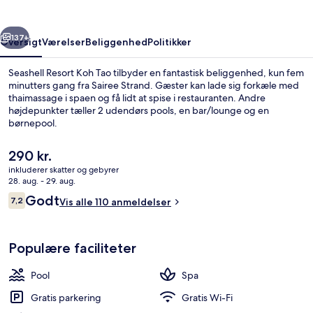
rige
Næste
137+
Oversigt
Værelser
Beliggenhed
Politikker
Seashell Resort Koh Tao tilbyder en fantastisk beliggenhed, kun fem
minutters gang fra Sairee Strand. Gæster kan lade sig forkæle med
thaimassage i spaen og få lidt at spise i restauranten. Andre
højdepunkter tæller 2 udendørs pools, en bar/lounge og en
børnepool.
Den
290 kr.
nuværende
inkluderer skatter og gebyrer
pris
28. aug. - 29. aug.
Beach access 2BR with Private Pool | Gr
er
Anmeldelser
Godt
7,2
Vis alle 110 anmeldelser
290 kr.
7,2 ud af 10.
Populære faciliteter
Pool
Spa
Gratis parkering
Gratis Wi-Fi