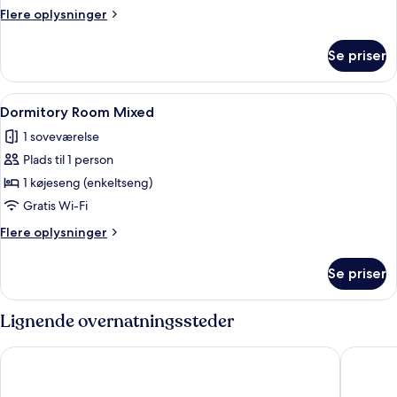
Access
Flere
Flere oplysninger
oplysninger
om
Se priser
Beachside
Pool
Access
Indlæs
Et sovesal med køjesenge, et klædeskab
1
Dormitory Room Mixed
alle
1 soveværelse
billeder
Plads til 1 person
af
Dormitory
1 køjeseng (enkeltseng)
Room
Gratis Wi-Fi
Mixed
Flere
Flere oplysninger
oplysninger
om
Se priser
Dormitory
Room
Mixed
Lignende overnatningssteder
Ban's Diving Resort
Lotus Pa