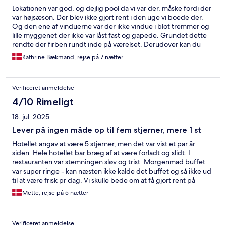
Lokationen var god, og dejlig pool da vi var der, måske fordi der
var højsæson. Der blev ikke gjort rent i den uge vi boede der.
Og den ene af vinduerne var der ikke vindue i blot tremmer og
lille myggenet der ikke var låst fast og gapede. Grundet dette
rendte der firben rundt inde på værelset. Derudover kan du
høre musikken indtil kl 3 om natten
Kathrine Bækmand, rejse på 7 nætter
Verificeret anmeldelse
4/10 Rimeligt
18. jul. 2025
Lever på ingen måde op til fem stjerner, mere 1 st
Hotellet angav at være 5 stjerner, men det var vist et par år
siden. Hele hotellet bar bræg af at være forladt og slidt. I
restauranten var stemningen sløv og trist. Morgenmad buffet
var super ringe - kan næsten ikke kalde det buffet og så ikke ud
til at være frisk pr dag. Vi skulle bede om at få gjort rent på
værelset samt skiftet håndklæder. Ville vælge andet hotel næste
Mette, rejse på 5 nætter
gang. Positivt at de havde fri transfer til havnen
Verificeret anmeldelse