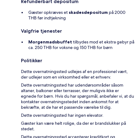
Refunderbart depositum
Gæster opkræves et
skadesdepositum
på 2000
THB før indtjekning
Valgfrie tjenester
Morgenmadsbuffet
tilbydes mod et ekstra gebyr på
ca. 250 THB for voksne og 150 THB for børn
Politikker
Dette overnatningssted udlejes af en professionel vært,
der udlejer som en virksomhed eller et erhverv.
Dette overnatningssted har udendørsområder såsom
altaner, balkoner eller terrasser, der muligvis ikke er
egnede for børn. Hvis du har spørgsmål, anbefaler vi, at du
kontakter overnatningsstedet inden ankomst for at
bekræfte, at de har et passende værelse til dig.
Dette overnatningssted har ingen elevator.
Gæster kan være helt rolige, da der er brandslukker på
stedet.
Dette overnatningssted accepterer kreditkort og