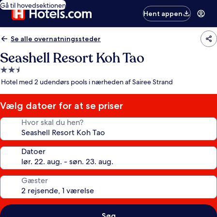
Gå til hovedsektionen
Hent appen
Se alle overnatningssteder
Seashell Resort Koh Tao
2.5-
stjernet
Hotel med 2 udendørs pools i nærheden af Sairee Strand
overnatningssted
Vælg datoer for at se priser
Hvor skal du hen?
Datoer
Gæster
Søg