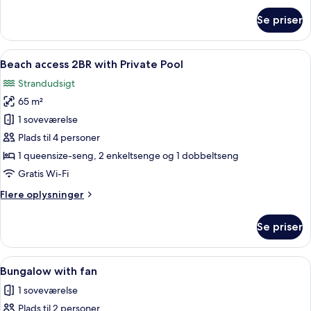
om
Se priser
Villa
Room
With
Indlæs
Et moderne hus med swimmingpool, u
9
2
Beach access 2BR with Private Pool
alle
Bedrooms
Strandudsigt
billeder
65 m²
af
Beach
1 soveværelse
access
Plads til 4 personer
2BR
1 queensize-seng, 2 enkeltsenge og 1 dobbeltseng
with
Gratis Wi-Fi
Private
Flere
Flere oplysninger
Pool
oplysninger
om
Se priser
Beach
access
2BR
Indlæs
Et hotelværelse med en seng, et senge
1
with
Bungalow with fan
alle
Private
1 soveværelse
Pool
billeder
Plads til 2 personer