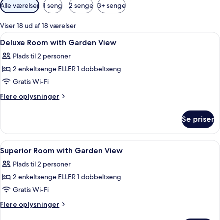
Tilgængelige
Alle værelser
1 seng
2 senge
3+ senge
filtre
for
Viser 18 ud af 18 værelser
værelser
Indlæs
Gratis Wi-Fi, sengetøj
7
Deluxe Room with Garden View
alle
Plads til 2 personer
billeder
2 enkeltsenge ELLER 1 dobbeltseng
af
Deluxe
Gratis Wi-Fi
Room
Flere
Flere oplysninger
with
oplysninger
om
Garden
Se priser
Deluxe
View
Room
with
Indlæs
Gratis Wi-Fi, sengetøj
6
Garden
Superior Room with Garden View
alle
View
Plads til 2 personer
billeder
2 enkeltsenge ELLER 1 dobbeltseng
af
Superior
Gratis Wi-Fi
Room
Flere
Flere oplysninger
with
oplysninger