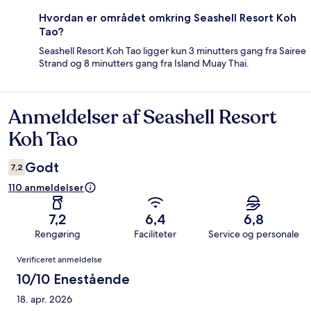
Hvordan er området omkring Seashell Resort Koh
Tao?
Seashell Resort Koh Tao ligger kun 3 minutters gang fra Sairee
Strand og 8 minutters gang fra Island Muay Thai.
Anmeldelser af Seashell Resort
Anmeldelser
Koh Tao
Godt
7,2
110 anmeldelser
7,2
6,4
6,8
Rengøring
Faciliteter
Service og personale
Anmeldelser
Verificeret anmeldelse
10/10 Enestående
18. apr. 2026