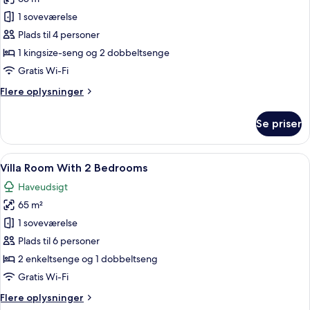
af
Family
1 soveværelse
Room
Plads til 4 personer
Garden
1 kingsize-seng og 2 dobbeltsenge
View
Gratis Wi-Fi
Flere
Flere oplysninger
oplysninger
om
Se priser
Family
Room
Garden
Indlæs
Et traditionelt hus med tagtækninger, 
11
View
Villa Room With 2 Bedrooms
alle
Haveudsigt
billeder
65 m²
af
Villa
1 soveværelse
Room
Plads til 6 personer
With
2 enkeltsenge og 1 dobbeltseng
2
Gratis Wi-Fi
Bedrooms
Flere
Flere oplysninger
oplysninger