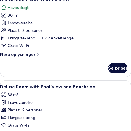
alle
Haveudsigt
billeder
30 m²
af
Deluxe
1 soveværelse
Room
Plads til 2 personer
with
1 kingsize-seng ELLER 2 enkeltsenge
Garden
Gratis Wi-Fi
View
Flere
Flere oplysninger
oplysninger
om
Se priser
Deluxe
Room
with
Indlæs
Et hotelværelse med en stor seng, to
12
Garden
Deluxe Room with Pool View and Beachside
alle
View
38 m²
billeder
1 soveværelse
af
Deluxe
Plads til 2 personer
Room
1 kingsize-seng
with
Gratis Wi-Fi
Pool