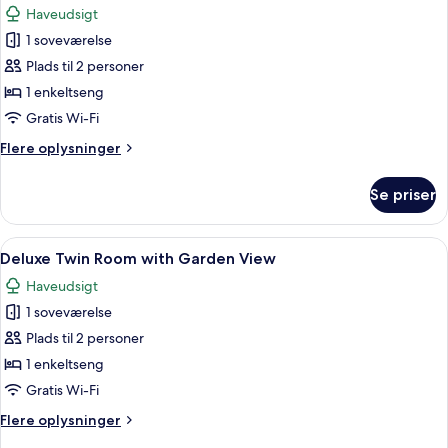
AC
Haveudsigt
billeder
1 soveværelse
af
Superior
Plads til 2 personer
Twin
1 enkeltseng
with
Gratis Wi-Fi
Garden
Flere
Flere oplysninger
View
oplysninger
om
Se priser
Superior
Twin
with
Indlæs
To enkeltsenge med træstel, hvidt se
1
Garden
Deluxe Twin Room with Garden View
alle
View
Haveudsigt
billeder
1 soveværelse
af
Deluxe
Plads til 2 personer
Twin
1 enkeltseng
Room
Gratis Wi-Fi
with
Flere
Flere oplysninger
Garden
oplysninger