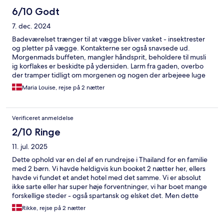
6/10 Godt
7. dec. 2024
Badeværelset trænger til at vægge bliver vasket - insektrester
og pletter på vægge. Kontakterne ser også snavsede ud.
Morgenmads buffeten, mangler håndsprit, beholdere til musli
ig korflakes er beskidte på ydersiden. Larm fra gaden, overbo
der tramper tidligt om morgenen og nogen der arbejeee luge
omkring hotelværelse kl 7 om morgenen. Værelset var
Maria Louise, rejse på 2 nætter
rummeligt og fint, hyggelig terrasse. Fin service i receptionen.
Vi fik tidlig check-in.
Verificeret anmeldelse
2/10 Ringe
11. jul. 2025
Dette ophold var en del af en rundrejse i Thailand for en familie
med 2 børn. Vi havde heldigvis kun booket 2 nætter her, ellers
havde vi fundet et andet hotel med det samme. Vi er absolut
ikke sarte eller har super høje forventninger, vi har boet mange
forskellige steder - også spartansk og elsket det. Men dette
sted kan vi absolut ikke anbefale! Hotellet er nedslidt.
Rikke, rejse på 2 nætter
Personalet er overhovedet ikke smilende, høflige eller
serviceminded, virker bare trætte af deres arbejde, både i