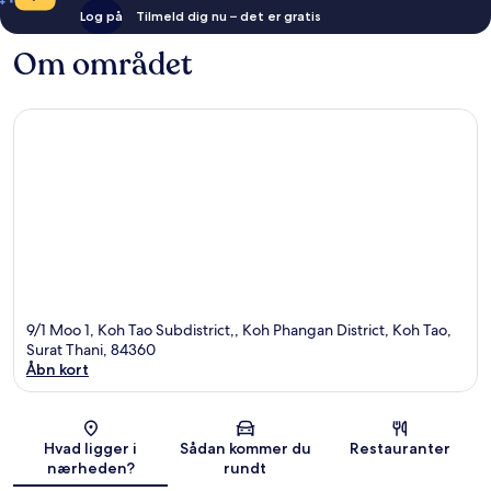
Log på
Tilmeld dig nu – det er gratis
Om området
9/1 Moo 1, Koh Tao Subdistrict,, Koh Phangan District, Koh Tao,
Surat Thani, 84360
Åbn kort
Kort
Hvad ligger i
Sådan kommer du
Restauranter
nærheden?
rundt