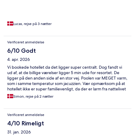
Lucas, rejse på 3 nætter
Verificeret anmeldelse
6/10 Godt
4. apr. 2026
Vi bookede hotellet da det ligger super centralt. Dog fandt vi
ud af, at de billige værelser ligger 5 min ude for resortet. De
ligger på den anden side af en stor vej. Poolen var MEGET varm,
som i samme temperatur som jacuzzien. Vær opmærksom på at
hotellet ikke er super familievenligt, da der er larm fra nattelivet
og folk der ryger hash ved poolen.
Simon, rejse på 2 nætter
Verificeret anmeldelse
4/10 Rimeligt
31. jan. 2026