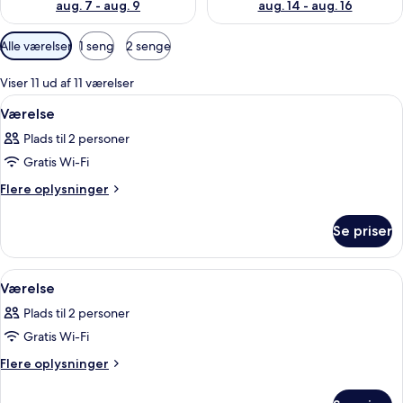
aug. 7 - aug. 9
aug. 14 - aug. 16
Tilgængelige
Alle værelser
1 seng
2 senge
filtre
for
Viser 11 ud af 11 værelser
værelser
Indlæs
Et hotelværelse med en stor seng, et sk
11
Værelse
alle
Plads til 2 personer
billeder
Gratis Wi-Fi
af
Værelse
Flere
Flere oplysninger
oplysninger
om
Se priser
Værelse
Indlæs
Et hotelværelse med en stor seng, et sk
11
Værelse
alle
Plads til 2 personer
billeder
Gratis Wi-Fi
af
Værelse
Flere
Flere oplysninger
oplysninger
om