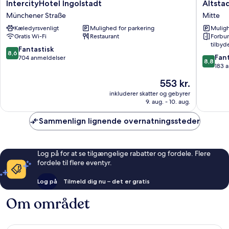
IntercityHotel
Altstadt
IntercityHotel Ingolstadt
Altsta
Ingolstadt
Mitte
Münchener Straße
Mitte
Münchener
Kæledyrsvenligt
Mulighed for parkering
Muligh
Straße
Gratis Wi-Fi
Restaurant
Forbu
tilbyd
8.6
Fantastisk
8,6
8.8
Fant
ud
704 anmeldelser
8,8
ud
183 
af
af
10,
Prisen
553 kr.
10,
Fantastisk,
er
Fantasti
inkluderer skatter og gebyrer
704
553 kr.
9. aug. - 10. aug.
183
anmeldelser
anmelde
Sammenlign lignende overnatningssteder
Log på for at se tilgængelige rabatter og fordele. Flere
fordele til flere eventyr.
Log på
Tilmeld dig nu – det er gratis
Om området