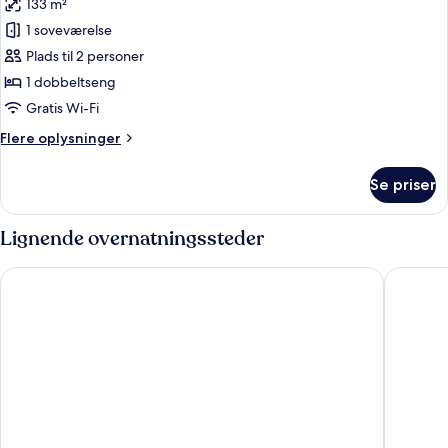
133 m²
billeder
1 soveværelse
af
Presidential-
Plads til 2 personer
suite
1 dobbeltseng
Gratis Wi-Fi
Flere
Flere oplysninger
oplysninger
om
Se priser
Presidential-
suite
Lignende overnatningssteder
IntercityHotel Ingolstadt
Altstadt