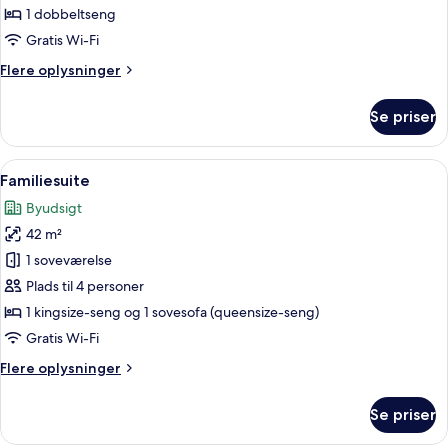
dobbeltværelse
1 dobbeltseng
Gratis Wi-Fi
Flere
Flere oplysninger
oplysninger
om
Se priser
Superior-
dobbeltværelse
Indlæs
Et moderne hotelværelse med en sofa, to
8
Familiesuite
alle
Byudsigt
billeder
42 m²
af
Familiesuite
1 soveværelse
Plads til 4 personer
1 kingsize-seng og 1 sovesofa (queensize-seng)
Gratis Wi-Fi
Flere
Flere oplysninger
oplysninger
om
Se priser
Familiesuite