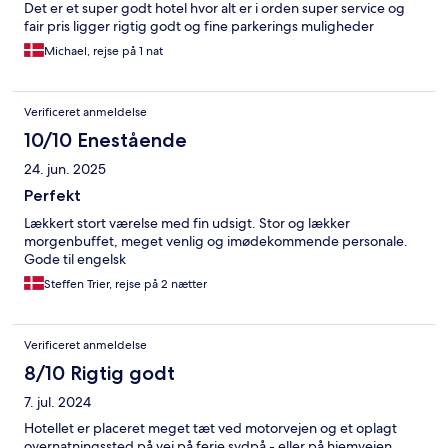
Det er et super godt hotel hvor alt er i orden super service og
fair pris ligger rigtig godt og fine parkerings muligheder
Michael, rejse på 1 nat
Verificeret anmeldelse
10/10 Enestående
24. jun. 2025
Perfekt
Lækkert stort værelse med fin udsigt. Stor og lækker
morgenbuffet, meget venlig og imødekommende personale.
Gode til engelsk
Steffen Trier, rejse på 2 nætter
Verificeret anmeldelse
8/10 Rigtig godt
7. jul. 2024
Hotellet er placeret meget tæt ved motorvejen og et oplagt
overnatningssted på vej på ferie sydpå - eller på hjemvejen.