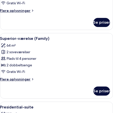
2
Gratis Wi-Fi
soveværelser
Flere
Flere oplysninger
(Comfort)
oplysninger
om
Se priser
Familieværelse
-
2
Indlæs
Allergivenligt sengetøj, minibar, skriv
5
soveværelser
Superior-værelse (Family)
alle
(Comfort)
64 m²
billeder
2 soveværelser
af
Superior-
Plads til 4 personer
værelse
2 dobbeltsenge
(Family)
Gratis Wi-Fi
Flere
Flere oplysninger
oplysninger
om
Se priser
Superior-
værelse
(Family)
Indlæs
Et moderne soveværelse med en stor s
4
Presidential-suite
alle