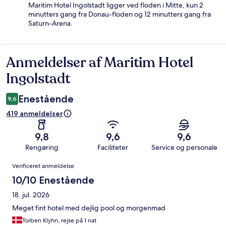
Maritim Hotel Ingolstadt ligger ved floden i Mitte, kun 2
minutters gang fra Donau-floden og 12 minutters gang fra
Saturn-Arena.
Anmeldelser af Maritim Hotel
Anmeldelser
Ingolstadt
Enestående
9,6
419 anmeldelser
9,8
9,6
9,6
Rengøring
Faciliteter
Service og personale
Anmeldelser
Verificeret anmeldelse
10/10 Enestående
18. jul. 2026
Meget fint hotel med dejlig pool og morgenmad
Torben Klyhn, rejse på 1 nat