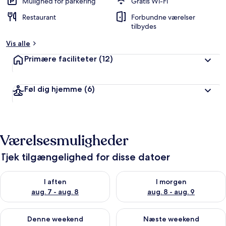
d
Mulighed for parkering
Gratis Wi-Fi
ø
Restaurant
Forbundne værelser
m
tilbydes
t
Vis alle
a
f
Primære faciliteter
(12)
r
e
Føl dig hjemme
(6)
j
s
e
n
d
Værelsesmuligheder
e
Tjek tilgængelighed for disse datoer
Tjek tilgængelighed for i aften aug. 7 - aug. 8
Tjek tilgængelighed for i morg
I aften
I morgen
aug. 7 - aug. 8
aug. 8 - aug. 9
Tjek tilgængelighed for denne weekend aug. 7 - aug. 9
Tjek tilgængelighed for næste
Denne weekend
Næste weekend