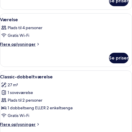
Se priser
Værelse
Indlæs
Et hotelværelse med en stor seng, et sk
13
Værelse
alle
Plads til 4 personer
billeder
Gratis Wi-Fi
af
Værelse
Flere
Flere oplysninger
oplysninger
om
Se priser
Værelse
Indlæs
Et hotelværelse med en seng, to stole
6
Classic-dobbeltværelse
alle
27 m²
billeder
1 soveværelse
af
Classic-
Plads til 2 personer
dobbeltværelse
1 dobbeltseng ELLER 2 enkeltsenge
Gratis Wi-Fi
Flere
Flere oplysninger
oplysninger