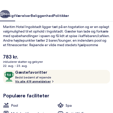
rige
Næste
56+
Oversigt
Værelser
Beliggenhed
Politikker
Maritim Hotel Ingolstadt ligger tæt på en togstation og er en oplagt
valgmulighed til et ophold i Ingolstadt. Gæster kan lade sig forkæle
med spabehandlinger i spaen og få lidt at spise i kaffebaren/caféen.
Andre højdepunkter tæller 2 barer/lounger, en indendørs pool og
et fitnesscenter. Rejsende er vilde med stedets hjælpsomme
personale.
Den
783 kr.
nuværende
inkluderer skatter og gebyrer
pris
22. aug. - 23. aug.
Lobby
er
Anmeldelser
9,6
Gæstefavoritter
783 kr.
B
ud
Bedst bedømt af rejsende
e
Vis alle 419 anmeldelser
af
d
10,
s
Gæstefavoritter
Populære faciliteter
t
b
Pool
Spa
e