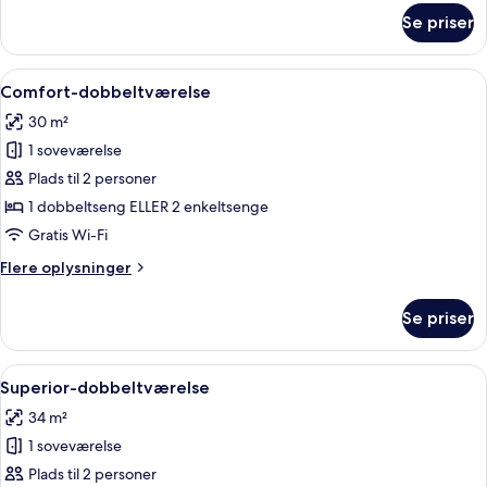
om
Se priser
Classic-
dobbeltværelse
Indlæs
Et hotelværelse med en stor seng, et sk
5
Comfort-dobbeltværelse
alle
30 m²
billeder
1 soveværelse
af
Comfort-
Plads til 2 personer
dobbeltværelse
1 dobbeltseng ELLER 2 enkeltsenge
Gratis Wi-Fi
Flere
Flere oplysninger
oplysninger
om
Se priser
Comfort-
dobbeltværelse
Indlæs
Allergivenligt sengetøj, minibar, skriv
7
Superior-dobbeltværelse
alle
34 m²
billeder
1 soveværelse
af
Superior-
Plads til 2 personer