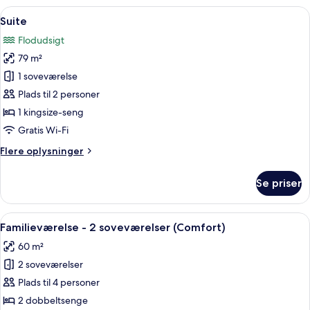
Indlæs
Et moderne hotelværelse med en sofa, 
5
Suite
alle
Flodudsigt
billeder
79 m²
af
Suite
1 soveværelse
Plads til 2 personer
1 kingsize-seng
Gratis Wi-Fi
Flere
Flere oplysninger
oplysninger
om
Se priser
Suite
Indlæs
Et moderne hotelværelse med en stor 
5
Familieværelse - 2 soveværelser (Comfort)
alle
60 m²
billeder
2 soveværelser
af
Familieværelse
Plads til 4 personer
-
2 dobbeltsenge