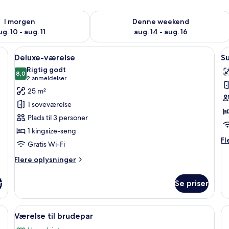
ighed for i morgen aug. 10 - aug. 11
Tjek tilgængelighed for denne weeken
I morgen
Denne weekend
g. 10 - aug. 11
aug. 14 - aug. 16
æliggestole og en hvid bygningsfacade.
Indlæs
Et hotelværelse med en stor seng, uds
I
5
Deluxe-værelse
Su
alle
al
Rigtig godt
billeder
8,0
b
8,0 ud af 10
(2
2 anmeldelser
af
a
anmeldelser)
25 m²
Deluxe-
S
1 soveværelse
værelse
v
Plads til 3 personer
ti
1 kingsize-seng
3
Fl
Fl
Gratis Wi-Fi
p
op
o
Flere
Flere oplysninger
Su
oplysninger
væ
om
r
Se priser
til
Deluxe-
3
værelse
pe
syn, skrivebord og balkon med pool og stole.
Indlæs
Et træbadekar med udsigt til strand o
6
Værelse til brudepar
alle