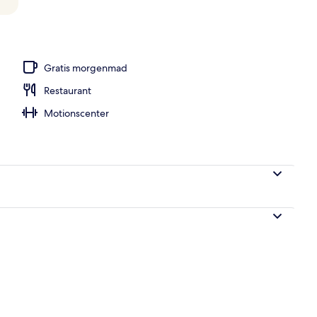
rudepar | Terrasse/gårdhave
Gratis morgenmad
Restaurant
Motionscenter