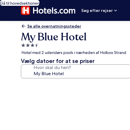
Gå til hovedsektionen
Søg efter rejser
Se alle overnatningssteder
My Blue Hotel
3.5-
stjernet
Hotel med 2 udendørs pools i nærheden af Holbox Strand
overnatningssted
Vælg datoer for at se priser
Hvor skal du hen?
Billedgalleri
for
My
Blue
Hotel