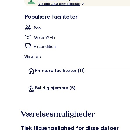
e
Vis alle 248 anmeldelser
af
d
10,
s
Populære faciliteter
Gæstefavoritter
Værelse til b
t
Pool
b
e
Gratis Wi-Fi
d
ø
Aircondition
m
t
Vis alle
a
Primære faciliteter
(11)
f
r
e
Føl dig hjemme
(5)
j
s
e
n
Værelsesmuligheder
d
e
Tjek tilgængelighed for disse datoer