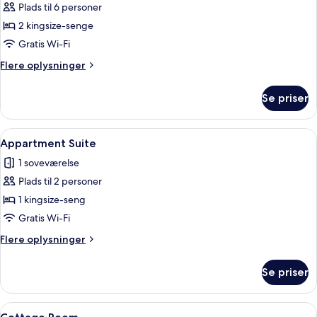
Plads til 6 personer
af
Two
2 kingsize-senge
Badrooms
Gratis Wi-Fi
Cottage
Flere
Flere oplysninger
(4
oplysninger
PAX)
om
Se priser
Two
Badrooms
Cottage
Indlæs
To store bygninger i sten med mange v
28
(4
Appartment Suite
alle
PAX)
1 soveværelse
billeder
Plads til 2 personer
af
Appartment
1 kingsize-seng
Suite
Gratis Wi-Fi
Flere
Flere oplysninger
oplysninger
om
Se priser
Appartment
Suite
Indlæs
Et soveværelse med en seng, to seng
23