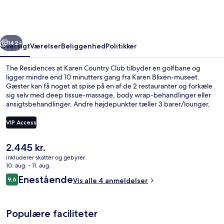
Karen
Country
Club
rige
Næste
142+
Oversigt
Værelser
Beliggenhed
Politikker
The Residences at Karen Country Club tilbyder en golfbane og
ligger mindre end 10 minutters gang fra Karen Blixen-museet.
Gæster kan få noget at spise på en af de 2 restauranter og forkæle
sig selv med deep tissue-massage, body wrap-behandlinger eller
ansigtsbehandlinger. Andre højdepunkter tæller 3 barer/lounger,
en udendørs pool og et motionscenter.
VIP Access
Den
2.445 kr.
Udendørsområde
nuværende
inkluderer skatter og gebyrer
pris
10. aug. - 11. aug.
er
Anmeldelser
Enestående
9,6
Vis alle 4 anmeldelser
2.445 kr.
9,6 ud af 10.
Populære faciliteter