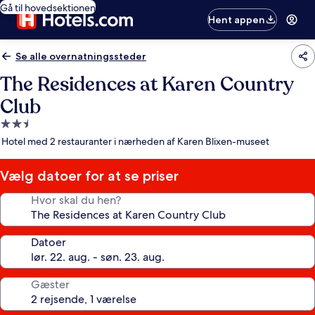
Gå til hovedsektionen
Hent appen
Se alle overnatningssteder
The Residences at Karen Country
Club
2.5-
stjernet
Hotel med 2 restauranter i nærheden af Karen Blixen-museet
overnatningssted
Vælg datoer for at se priser
Hvor skal du hen?
Datoer
Gæster