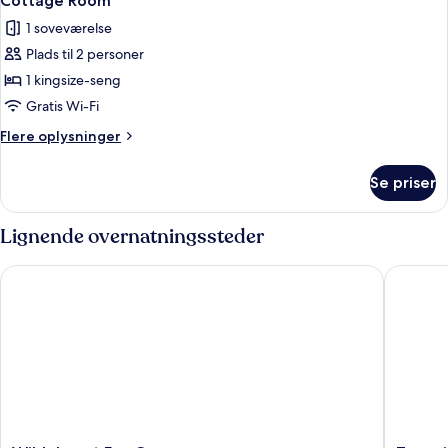
Cottage Room
alle
1 soveværelse
billeder
Plads til 2 personer
af
Cottage
1 kingsize-seng
Room
Gratis Wi-Fi
Flere
Flere oplysninger
oplysninger
om
Se priser
Cottage
Room
Lignende overnatningssteder
Wildebeest Eco Camp
Tamarind