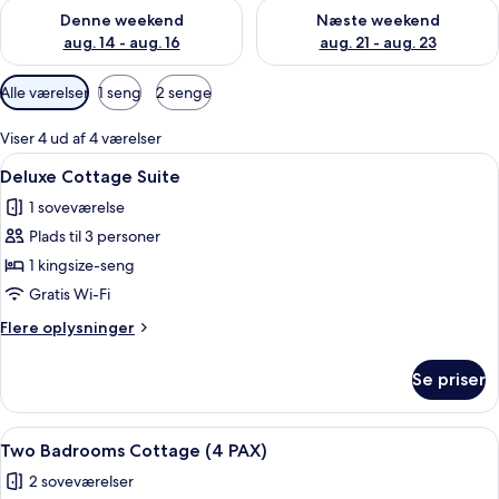
Tjek tilgængelighed for denne weekend aug. 14 - aug. 16
Tjek tilgængelighed for næste
Denne weekend
Næste weekend
aug. 14 - aug. 16
aug. 21 - aug. 23
Tilgængelige
Alle værelser
1 seng
2 senge
filtre
for
Viser 4 ud af 4 værelser
værelser
Indlæs
Et soveværelse med en seng, to seng
25
Deluxe Cottage Suite
alle
1 soveværelse
billeder
Plads til 3 personer
af
Deluxe
1 kingsize-seng
Cottage
Gratis Wi-Fi
Suite
Flere
Flere oplysninger
oplysninger
om
Se priser
Deluxe
Cottage
Suite
Indlæs
En hyggelig stue med pejs, et spiseo
23
Two Badrooms Cottage (4 PAX)
alle
2 soveværelser
billeder