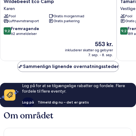
Wildebeest
Tamarin
Wildebeest Eco Camp
Tamari
Eco
Tree
Karen
Vestlige
Camp
Hotel
Pool
Gratis morgenmad
Pool
Karen
Vestlige
Lufthavnstransport
Gratis parkering
Gratis
Nairobi
9.2
9.2
Fremragende
Fre
9,2
9,2
ud
ud
62 anmeldelser
189 
af
af
Prisen
553 kr.
10,
10,
er
Fremragende,
Fremrag
inkluderer skatter og gebyrer
553 kr.
7. sep. - 8. sep.
62
189
anmeldelser
anmelde
Sammenlign lignende overnatningssteder
Log på for at se tilgængelige rabatter og fordele. Flere
fordele til flere eventyr.
Log på
Tilmeld dig nu – det er gratis
Om området