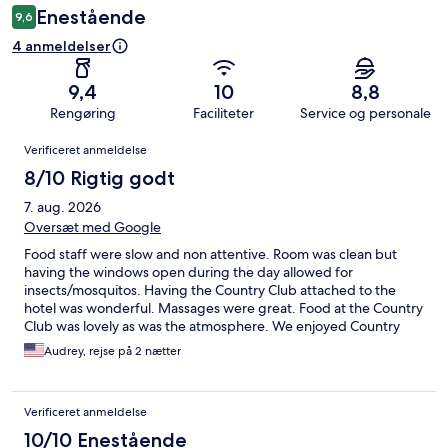
Enestående
9,6
4 anmeldelser
9,4
10
8,8
Rengøring
Faciliteter
Service og personale
Anmeldelser
Verificeret anmeldelse
8/10 Rigtig godt
7. aug. 2026
Oversæt med Google
Food staff were slow and non attentive. Room was clean but
having the windows open during the day allowed for
insects/mosquitos. Having the Country Club attached to the
hotel was wonderful. Massages were great. Food at the Country
Club was lovely as was the atmosphere. We enjoyed Country
Singer entertainment one night.
Audrey, rejse på 2 nætter
Verificeret anmeldelse
10/10 Enestående