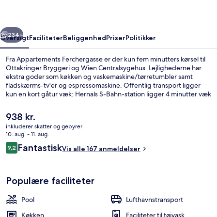
rige
Næste
234+
Oversigt
Faciliteter
Beliggenhed
Priser
Politikker
Fra Appartements Ferchergasse er der kun fem minutters kørsel til
Ottakringer Bryggeri og Wien Centralsygehus. Lejlighederne har
ekstra goder som køkken og vaskemaskine/tørretumbler samt
fladskærms-tv'er og espressomaskine. Offentlig transport ligger
kun en kort gåtur væk: Hernals S-Bahn-station ligger 4 minutter væk
og Hernals, Wattgasse Station ligger 4 minutter derfra.
Den
938 kr.
nuværende
inkluderer skatter og gebyrer
pris
10. aug. - 11. aug.
Studiolejlighed - have-område (2 peopl
er
Anmeldelser
Fantastisk
9,2
Vis alle 167 anmeldelser
938 kr.
9,2 ud af 10.
Populære faciliteter
Pool
Lufthavnstransport
Køkken
Faciliteter til tøjvask