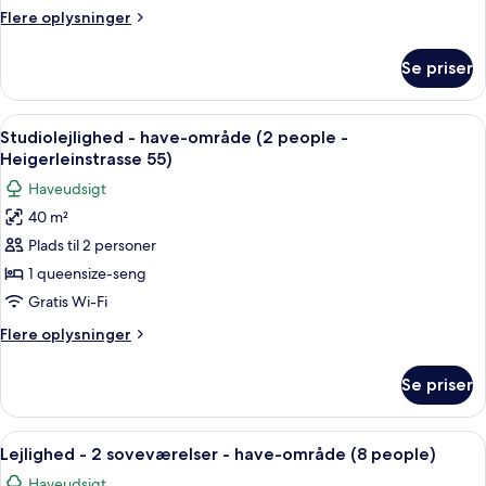
people
Flere
Flere oplysninger
-
oplysninger
Dr.
om
Se priser
Studiolejlighed
Josef
-
Resch
balkon
Indlæs
Et moderne hotelværelse med en seng, 
Platz
8
(2
Studiolejlighed - have-område (2 people -
alle
people
15a)
Heigerleinstrasse 55)
-
billeder
Haveudsigt
Dr.
af
Josef
40 m²
Studiolejlighed
Resch
Plads til 2 personer
-
Platz
15a)
have-
1 queensize-seng
område
Gratis Wi-Fi
(2
Flere
Flere oplysninger
people
oplysninger
-
om
Se priser
Studiolejlighed
Heigerleinstrasse
-
55)
have-
Indlæs
En moderne stue med sofa, spisebord
23
område
Lejlighed - 2 soveværelser - have-område (8 people)
alle
(2
Haveudsigt