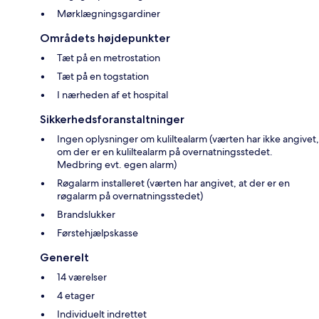
Mørklægningsgardiner
Områdets højdepunkter
Tæt på en metrostation
Tæt på en togstation
I nærheden af et hospital
Sikkerhedsforanstaltninger
Ingen oplysninger om kuliltealarm (værten har ikke angivet,
om der er en kuliltealarm på overnatningsstedet.
Medbring evt. egen alarm)
Røgalarm installeret (værten har angivet, at der er en
røgalarm på overnatningsstedet)
Brandslukker
Førstehjælpskasse
Generelt
14 værelser
4 etager
Individuelt indrettet