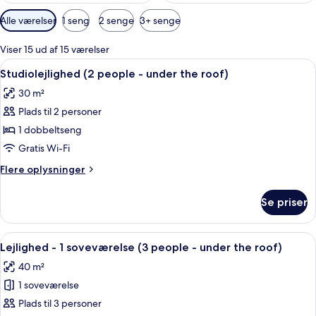
Tilgængelige
Alle værelser
1 seng
2 senge
3+ senge
filtre
for
Viser 15 ud af 15 værelser
værelser
Indlæs
En moderne lejlighed med et soveværels
15
Studiolejlighed (2 people - under the roof)
alle
30 m²
billeder
Plads til 2 personer
af
Studiolejlighed
1 dobbeltseng
(2
Gratis Wi-Fi
people
Flere
Flere oplysninger
-
oplysninger
under
om
Se priser
Studiolejlighed
the
(2
roof)
people
Indlæs
En moderne lejlighed med spiseområd
9
-
Lejlighed - 1 soveværelse (3 people - under the roof)
alle
under
40 m²
the
billeder
roof)
1 soveværelse
af
Lejlighed
Plads til 3 personer