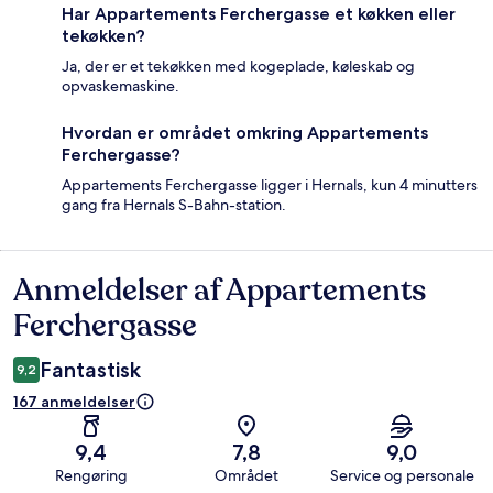
Har Appartements Ferchergasse et køkken eller
tekøkken?
Ja, der er et tekøkken med kogeplade, køleskab og
opvaskemaskine.
Hvordan er området omkring Appartements
Ferchergasse?
Appartements Ferchergasse ligger i Hernals, kun 4 minutters
gang fra Hernals S-Bahn-station.
Anmeldelser af Appartements
Anmeldelser
Ferchergasse
Fantastisk
9,2
167 anmeldelser
9,4
7,8
9,0
Rengøring
Området
Service og personale