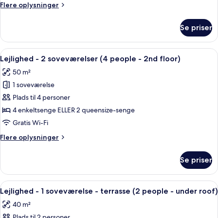
(2
Flere
Flere oplysninger
people)
oplysninger
om
Se priser
Superior-
studiolejlighed
(2
Indlæs
Lejlighed - 2 soveværelser (4 people 
9
people)
Lejlighed - 2 soveværelser (4 people - 2nd floor)
alle
50 m²
billeder
1 soveværelse
af
Lejlighed
Plads til 4 personer
-
4 enkeltsenge ELLER 2 queensize-senge
2
Gratis Wi-Fi
soveværelser
Flere
Flere oplysninger
(4
oplysninger
people
om
Se priser
Lejlighed
-
-
2nd
2
Indlæs
En moderne stue med en lædersofa i b
floor)
15
soveværelser
Lejlighed - 1 soveværelse - terrasse (2 people - under roof)
alle
(4
40 m²
people
billeder
-
Plads til 2 personer