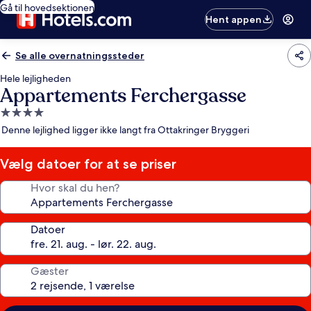
Gå til hovedsektionen
Hent appen
Se alle overnatningssteder
Hele lejligheden
Appartements Ferchergasse
4.0-
stjernet
Denne lejlighed ligger ikke langt fra Ottakringer Bryggeri
overnatningssted
Vælg datoer for at se priser
Hvor skal du hen?
Datoer
Gæster