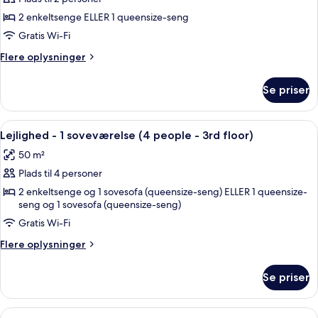
af
2nd
Lejlighed
2 enkeltsenge ELLER 1 queensize-seng
floor)
-
Gratis Wi-Fi
1
Flere
Flere oplysninger
soveværelse
oplysninger
-
om
Se priser
Lejlighed
terrasse
-
(2
1
Indlæs
Et hotelværelse med seng, sengeborde, 
people
18
soveværelse
Lejlighed - 1 soveværelse (4 people - 3rd floor)
alle
-
-
50 m²
terrasse
billeder
under
(2
Plads til 4 personer
af
roof)
people
Lejlighed
2 enkeltsenge og 1 sovesofa (queensize-seng) ELLER 1 queensize-
-
seng og 1 sovesofa (queensize-seng)
-
under
roof)
Gratis Wi-Fi
1
soveværelse
Flere
Flere oplysninger
(4
oplysninger
om
people
Se priser
Lejlighed
-
-
3rd
1
Indlæs
Lejlighed - 1 soveværelse - terrasse 