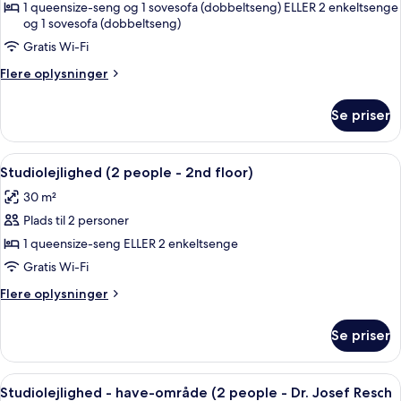
-
1 queensize-seng og 1 sovesofa (dobbeltseng) ELLER 2 enkeltsenge
og 1 sovesofa (dobbeltseng)
1
soveværelse
Gratis Wi-Fi
(3
Flere
Flere oplysninger
people
oplysninger
om
-
Se priser
Lejlighed
under
-
the
1
Indlæs
Et hotelværelse med en stor seng, et 
roof)
7
soveværelse
Studiolejlighed (2 people - 2nd floor)
alle
(3
30 m²
people
billeder
-
Plads til 2 personer
af
under
Studiolejlighed
1 queensize-seng ELLER 2 enkeltsenge
the
(2
roof)
Gratis Wi-Fi
people
Flere
Flere oplysninger
-
oplysninger
2nd
om
Se priser
Studiolejlighed
floor)
(2
people
Indlæs
Et moderne køkken med spiseplads, sto
8
-
Studiolejlighed - have-område (2 people - Dr. Josef Resch