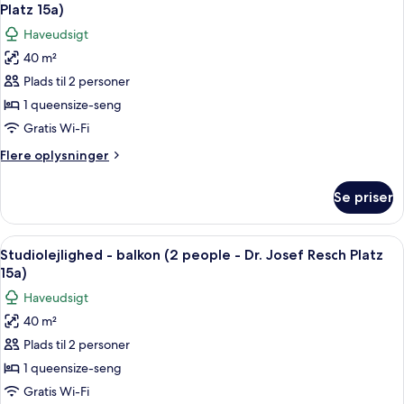
alle
2nd
Platz 15a)
floor)
billeder
Haveudsigt
af
40 m²
Studiolejlighed
Plads til 2 personer
-
have-
1 queensize-seng
område
Gratis Wi-Fi
(2
Flere
Flere oplysninger
people
oplysninger
-
om
Se priser
Studiolejlighed
Dr.
-
Josef
have-
Indlæs
Et moderne køkken med opvaskemaski
Resch
16
område
Studiolejlighed - balkon (2 people - Dr. Josef Resch Platz
alle
(2
Platz
15a)
people
billeder
15a)
Haveudsigt
-
af
Dr.
40 m²
Studiolejlighed
Josef
Plads til 2 personer
-
Resch
Platz
balkon
1 queensize-seng
15a)
(2
Gratis Wi-Fi