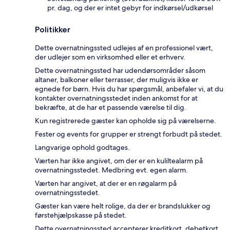
pr. dag, og der er intet gebyr for indkørsel/udkørsel
Politikker
Dette overnatningssted udlejes af en professionel vært,
der udlejer som en virksomhed eller et erhverv.
Dette overnatningssted har udendørsområder såsom
altaner, balkoner eller terrasser, der muligvis ikke er
egnede for børn. Hvis du har spørgsmål, anbefaler vi, at du
kontakter overnatningsstedet inden ankomst for at
bekræfte, at de har et passende værelse til dig.
Kun registrerede gæster kan opholde sig på værelserne.
Fester og events for grupper er strengt forbudt på stedet.
Langvarige ophold godtages.
Værten har ikke angivet, om der er en kuliltealarm på
overnatningsstedet. Medbring evt. egen alarm.
Værten har angivet, at der er en røgalarm på
overnatningsstedet.
Gæster kan være helt rolige, da der er brandslukker og
førstehjælpskasse på stedet.
Dette overnatningssted accepterer kreditkort, debetkort