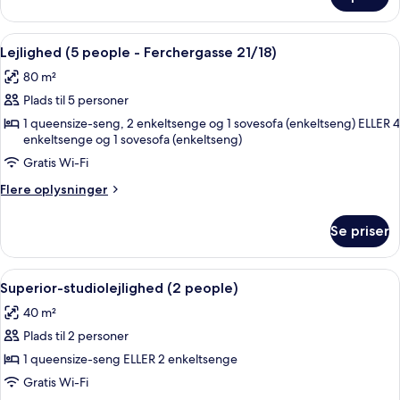
Lejlighed
21/7)
(5
people
Indlæs
En moderne stue med et glas spisebord
20
-
Lejlighed (5 people - Ferchergasse 21/18)
alle
Ferchergasse
80 m²
21/7)
billeder
Plads til 5 personer
af
Lejlighed
1 queensize-seng, 2 enkeltsenge og 1 sovesofa (enkeltseng) ELLER 4
enkeltsenge og 1 sovesofa (enkeltseng)
(5
Gratis Wi-Fi
people
-
Flere
Flere oplysninger
Ferchergasse
oplysninger
om
21/18)
Se priser
Lejlighed
(5
people
Indlæs
Et hotelværelse med en seng, et natbor
8
-
Superior-studiolejlighed (2 people)
alle
Ferchergasse
40 m²
21/18)
billeder
Plads til 2 personer
af
Superior-
1 queensize-seng ELLER 2 enkeltsenge
studiolejlighed
Gratis Wi-Fi