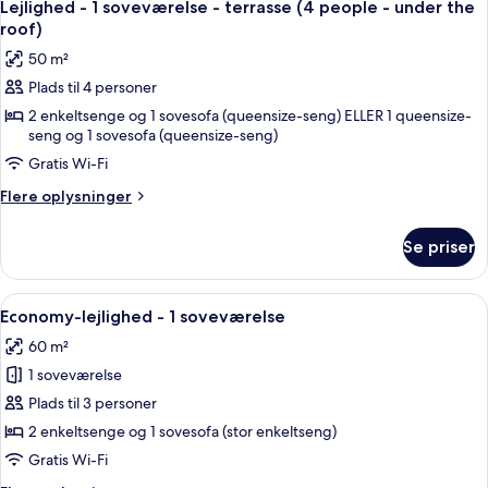
16
soveværelse
floor)
Lejlighed - 1 soveværelse - terrasse (4 people - under the
alle
(4
roof)
people
billeder
50 m²
-
af
3rd
Plads til 4 personer
Lejlighed
floor)
2 enkeltsenge og 1 sovesofa (queensize-seng) ELLER 1 queensize-
-
seng og 1 sovesofa (queensize-seng)
1
Gratis Wi-Fi
soveværelse
-
Flere
Flere oplysninger
oplysninger
terrasse
om
(4
Se priser
Lejlighed
people
-
-
1
Indlæs
Et hotelværelse med en seng, et skriveb
29
soveværelse
Economy-lejlighed - 1 soveværelse
under
alle
-
the
60 m²
terrasse
billeder
roof)
(4
1 soveværelse
af
people
Economy-
Plads til 3 personer
-
lejlighed
under
2 enkeltsenge og 1 sovesofa (stor enkeltseng)
the
-
Gratis Wi-Fi
roof)
1