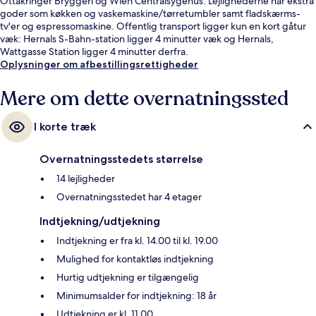
Ottakringer Bryggeri og Wien Centralsygehus. Lejlighederne har ekstra
goder som køkken og vaskemaskine/tørretumbler samt fladskærms-
tv'er og espressomaskine. Offentlig transport ligger kun en kort gåtur
væk: Hernals S-Bahn-station ligger 4 minutter væk og Hernals,
Wattgasse Station ligger 4 minutter derfra.
Oplysninger om afbestillingsrettigheder
Mere om dette overnatningssted
I korte træk
Overnatningsstedets størrelse
14 lejligheder
Overnatningsstedet har 4 etager
Indtjekning/udtjekning
Indtjekning er fra kl. 14.00 til kl. 19.00
Mulighed for kontaktløs indtjekning
Hurtig udtjekning er tilgængelig
Minimumsalder for indtjekning: 18 år
Udtjekning er kl. 11.00