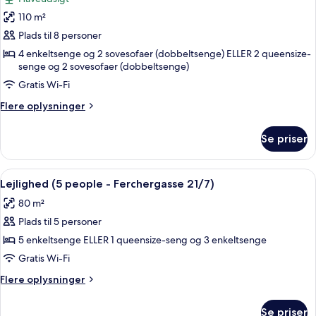
people
billeder
-
110 m²
af
Heigerleinstrasse
Lejlighed
Plads til 8 personer
55)
-
4 enkeltsenge og 2 sovesofaer (dobbeltsenge) ELLER 2 queensize-
senge og 2 sovesofaer (dobbeltsenge)
2
soveværelser
Gratis Wi-Fi
-
Flere
Flere oplysninger
have-
oplysninger
om
område
Se priser
Lejlighed
(8
-
people)
2
Indlæs
En moderne stue med et glasbord, to st
18
soveværelser
Lejlighed (5 people - Ferchergasse 21/7)
alle
-
80 m²
have-
billeder
område
Plads til 5 personer
af
(8
Lejlighed
5 enkeltsenge ELLER 1 queensize-seng og 3 enkeltsenge
people)
(5
Gratis Wi-Fi
people
Flere
Flere oplysninger
-
oplysninger
Ferchergasse
om
Se priser