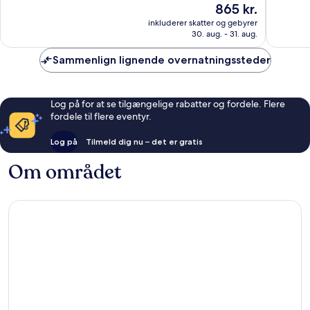
Prisen
865 kr.
10,
10,
er
Fremragende,
Fantasti
inkluderer skatter og gebyrer
865 kr.
30. aug. - 31. aug.
85
8
anmeldelser
anmelde
Sammenlign lignende overnatningssteder
Log på for at se tilgængelige rabatter og fordele. Flere
fordele til flere eventyr.
Log på
Tilmeld dig nu – det er gratis
Om området