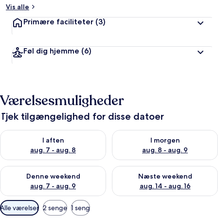
Vis alle
Primære faciliteter
(3)
Føl dig hjemme
(6)
Værelsesmuligheder
Tjek tilgængelighed for disse datoer
Tjek tilgængelighed for i aften aug. 7 - aug. 8
Tjek tilgængelighed for i morg
I aften
I morgen
aug. 7 - aug. 8
aug. 8 - aug. 9
Tjek tilgængelighed for denne weekend aug. 7 - aug. 9
Tjek tilgængelighed for næste
Denne weekend
Næste weekend
aug. 7 - aug. 9
aug. 14 - aug. 16
Tilgængelige
Alle værelser
2 senge
1 seng
filtre