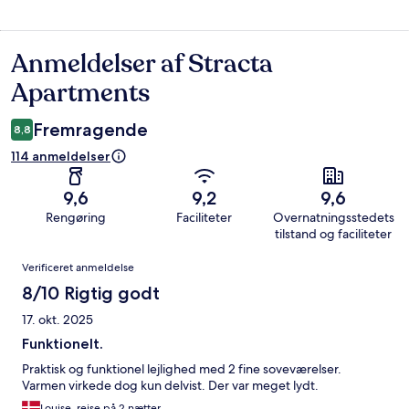
Anmeldelser af Stracta
Anmeldelser
Apartments
Fremragende
8,8
114 anmeldelser
9,6
9,2
9,6
Rengøring
Faciliteter
Overnatningsstedets
tilstand og faciliteter
Anmeldelser
Verificeret anmeldelse
8/10 Rigtig godt
17. okt. 2025
Funktionelt.
Praktisk og funktionel lejlighed med 2 fine soveværelser.
Varmen virkede dog kun delvist. Der var meget lydt.
Louise, rejse på 2 nætter