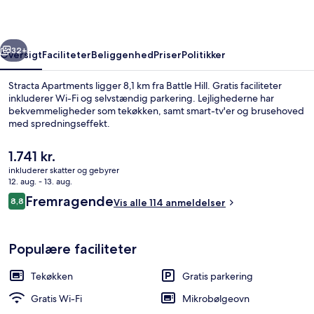
rige
Næste
32+
Oversigt
Faciliteter
Beliggenhed
Priser
Politikker
Stracta Apartments ligger 8,1 km fra Battle Hill. Gratis faciliteter
inkluderer Wi-Fi og selvstændig parkering. Lejlighederne har
bekvemmeligheder som tekøkken, samt smart-tv'er og brusehoved
med spredningseffekt.
Den
1.741 kr.
nuværende
inkluderer skatter og gebyrer
pris
12. aug. - 13. aug.
er
Anmeldelser
Fremragende
8,8
Lejlighed | Bjergudsigt
Vis alle 114 anmeldelser
1.741 kr.
8,8 ud af 10.
Populære faciliteter
Tekøkken
Gratis parkering
Gratis Wi-Fi
Mikrobølgeovn