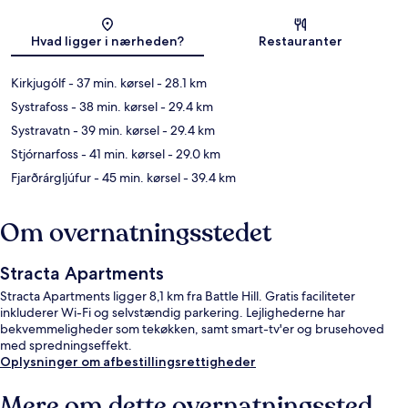
Kort
Hvad ligger i nærheden?
Restauranter
Kirkjugólf
- 37 min. kørsel
- 28.1 km
Systrafoss
- 38 min. kørsel
- 29.4 km
Systravatn
- 39 min. kørsel
- 29.4 km
Stjórnarfoss
- 41 min. kørsel
- 29.0 km
Fjarðrárgljúfur
- 45 min. kørsel
- 39.4 km
Om overnatningsstedet
Stracta Apartments
Stracta Apartments ligger 8,1 km fra Battle Hill. Gratis faciliteter
inkluderer Wi-Fi og selvstændig parkering. Lejlighederne har
bekvemmeligheder som tekøkken, samt smart-tv'er og brusehoved
med spredningseffekt.
Oplysninger om afbestillingsrettigheder
Mere om dette overnatningssted