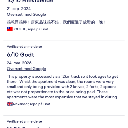
10/10 Enestående
21. sep. 2024
Oversæt med Google
很乾淨很棒！房東品味很不錯，我們度過了放鬆的一晚！
JOUSHU, rejse på 1 nat
Verificeret anmeldelse
6/10 Godt
24. mar. 2026
Oversæt med Google
This property is accessed via a 12km track so it took ages to get
there . Whilst the apartment was clean, the rooms were very
small and only being provided with 2 knives, 2 forks, 2 spoons
etc was not proportionate to the price being paid. These
apartments were the most expensive that we stayed in during
our whole 11 nights. Would not recommend.
Alexander, rejse på 1 nat
Verificeret anmeldelse