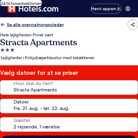
Gå til hovedsektionen
Hent appen
Se alle overnatningssteder
Hele lejligheden
·
Privat vært
Stracta Apartments
3.0-
stjernet
Lejligheder i Kirkjubæjarklaustur med tekøkkener
overnatningssted
Vælg datoer for at se priser
Hvor skal du hen?
Datoer
Gæster