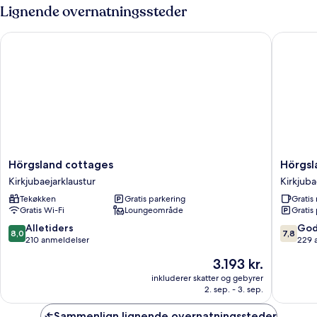
2
Lignende overnatningssteder
enkeltsenge
Hörgsland cottages
Hörgsla
Hörgsland
Hörgsla
Hörgsland cottages
Hörgsl
cottages
Guesth
Kirkjubaejarklaustur
Kirkjuba
Kirkjubaejarklaustur
Kirkjuba
Tekøkken
Gratis parkering
Grati
Gratis Wi-Fi
Loungeområde
Gratis
8.0
7.8
Alletiders
God
8,0
7,8
ud
ud
210 anmeldelser
229 
af
af
Prisen
3.193 kr.
10,
10,
er
Alletiders,
Godt,
inkluderer skatter og gebyrer
3.193 kr.
2. sep. - 3. sep.
210
229
anmeldelser
anmelde
Sammenlign lignende overnatningssteder