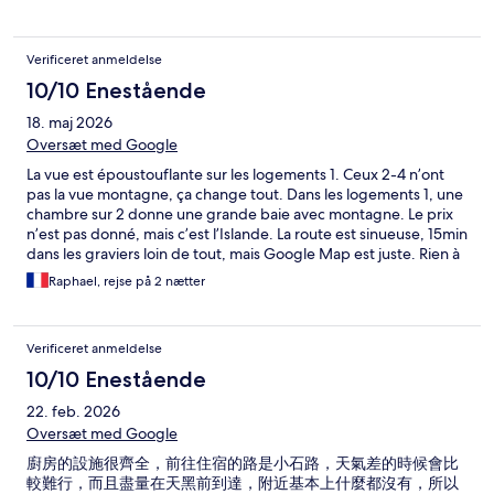
Verificeret anmeldelse
10/10 Enestående
18. maj 2026
Oversæt med Google
La vue est époustouflante sur les logements 1. Ceux 2-4 n’ont
pas la vue montagne, ça change tout. Dans les logements 1, une
chambre sur 2 donne une grande baie avec montagne. Le prix
n’est pas donné, mais c’est l’Islande. La route est sinueuse, 15min
dans les graviers loin de tout, mais Google Map est juste. Rien à
côté bien sûr, mais cela va avec le logement. Super
Raphael, rejse på 2 nætter
globalement.
Verificeret anmeldelse
10/10 Enestående
22. feb. 2026
Oversæt med Google
廚房的設施很齊全，前往住宿的路是小石路，天氣差的時候會比
較難行，而且盡量在天黑前到達，附近基本上什麼都沒有，所以