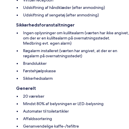
Virtuel reception
Udskiftning af håndklæder (efter anmodning)
Udskiftning af sengetøj (efter anmodning)
Sikkerhedsforanstaltninger
Ingen oplysninger om kuliltealarm (værten har ikke angivet,
om der er en kuliltealarm på overnatningsstedet.
Medbring evt. egen alarm)
Røgalarm installeret (værten har angivet, at der er en
røgalarm på overnatningsstedet)
Brandslukker
Førstehjælpskasse
Sikkerhedsalarm
Generelt
20 værelser
Mindst 80% af belysningen er LED-belysning
Automater til toiletartikler
Affaldssortering
Genanvendelige kaffe-/tefiltre