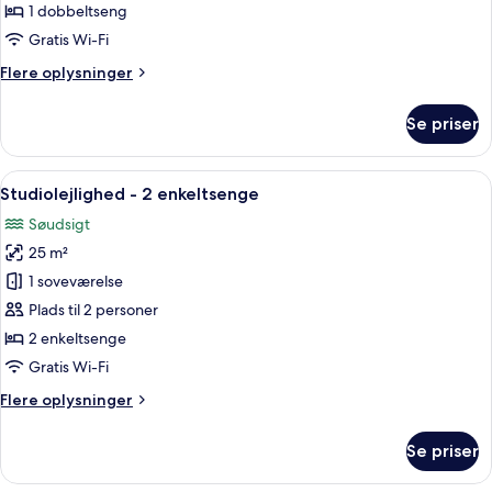
1
1 dobbeltseng
dobbeltseng
Gratis Wi-Fi
Flere
Flere oplysninger
oplysninger
om
Se priser
Studiolejlighed
-
1
Indlæs
Et værelse med to senge, et lille bord
7
dobbeltseng
Studiolejlighed - 2 enkeltsenge
alle
Søudsigt
billeder
25 m²
af
Studiolejlighed
1 soveværelse
-
Plads til 2 personer
2
2 enkeltsenge
enkeltsenge
Gratis Wi-Fi
Flere
Flere oplysninger
oplysninger
om
Se priser
Studiolejlighed
-