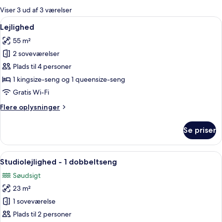
for
Viser 3 ud af 3 værelser
værelser
Indlæs
Lejlighed | Allergivenligt sengetøj, 
11
Lejlighed
alle
55 m²
billeder
2 soveværelser
af
Lejlighed
Plads til 4 personer
1 kingsize-seng og 1 queensize-seng
Gratis Wi-Fi
Flere
Flere oplysninger
oplysninger
om
Se priser
Lejlighed
Indlæs
Et lille køkken med mikroovn, brødris
6
Studiolejlighed - 1 dobbeltseng
alle
Søudsigt
billeder
23 m²
af
Studiolejlighed
1 soveværelse
-
Plads til 2 personer