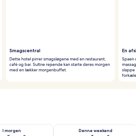
Smagscentral
En af
Dette hotel pirrer smagsløgene med en restaurant,
Spaen m
café og bar. Sultne rejsende kan starte deres morgen
massag
med en lækker morgenbuffet.
slappe 
forkæle
lighed for i morgen aug. 7 - aug. 8
Tjek tilgængelighed for denne weeken
I morgen
Denne weekend