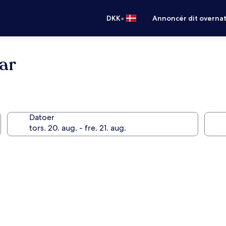
•
DKK
Annoncér dit overna
ar
Datoer