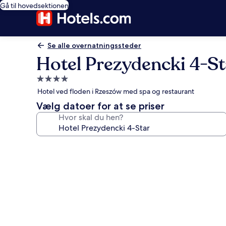
Gå til hovedsektionen
Se alle overnatningssteder
Hotel Prezydencki 4-St
4.0-
stjernet
Hotel ved floden i Rzeszów med spa og restaurant
overnatningssted
Vælg datoer for at se priser
Hvor skal du hen?
Billedgalleri
for
Hotel
Prezydencki
4-
Star