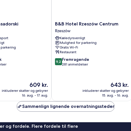
B&B
sadorski
B&B Hotel Rzeszów Centrum
Hotel
Rzeszów
Rzeszów
nsport
Kæledyrsvenligt
Centrum
igt
Mulighed for parkering
Rzeszów
 parkering
Gratis Wi-Fi
Restaurant
9.2
k
Fremragende
9,2
ud
lser
281 anmeldelser
af
10,
Fremragende,
Prisen
Prisen
609 kr.
643 kr.
281
er
er
anmeldelser
inkluderer skatter og gebyrer
inkluderer skatter og gebyrer
609 kr.
643 kr.
16. aug. - 17. aug.
15. aug. - 16. aug.
Sammenlign lignende overnatningssteder
r og fordele. Flere fordele til flere