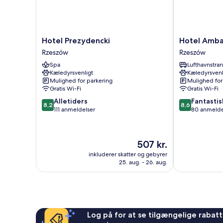
Hotel
Hotel
Hotel Prezydencki
Hotel Amba
Prezydencki
Ambasadorski
Rzeszów
Rzeszów
Rzeszów
Rzeszów
Spa
Lufthavnstra
Kæledyrsvenligt
Kæledyrsvenl
Mulighed for parkering
Mulighed for
Gratis Wi-Fi
Gratis Wi-Fi
8.2
8.6
Alletiders
Fantastis
8,2
8,6
ud
ud
111 anmeldelser
80 anmelde
af
af
10,
10,
Alletiders,
Fantastisk,
Prisen
507 kr.
111
80
er
anmeldelser
anmeldelser
inkluderer skatter og gebyrer
507 kr.
25. aug. - 26. aug.
Log på for at se tilgængelige rabatte