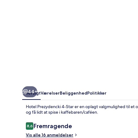
44+
Oversigt
Værelser
Beliggenhed
Politikker
Hotel Prezydencki 4-Star er en oplagt valgmulighed til et
og få lidt at spise i kaffebaren/caféen.
Anmeldelser
Fremragende
8,6
8,6 ud af 10.
Vis alle 16 anmeldelser