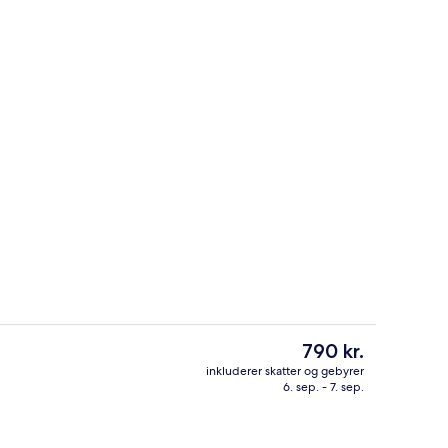
Interiør
Den
790 kr.
nuværende
inkluderer skatter og gebyrer
pris
6. sep. - 7. sep.
Morgenmadsbuffet hver dag mod et 
er
790 kr.