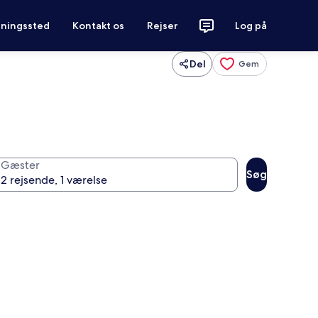
tningssted
Kontakt os
Rejser
Log på
Del
Gem
Gæster
Søg