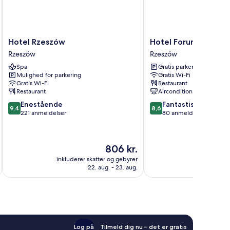
Hotel
Hotel
Hotel Rzeszów
Hotel Forum
Rzeszów
Forum
Rzeszów
Rzeszów
Rzeszów
Rzeszów
Spa
Gratis parkering
Mulighed for parkering
Gratis Wi-Fi
Gratis Wi-Fi
Restaurant
Restaurant
Aircondition
9.4
8.6
Enestående
Fantastisk
9,4
8,6
ud
ud
221 anmeldelser
80 anmeldelser
af
af
10,
10,
Enestående,
Fantastisk,
Prisen
806 kr.
221
80
er
anmeldelser
anmeldelser
inkluderer skatter og gebyrer
inkluderer 
806 kr.
22. aug. - 23. aug.
Log på
Tilmeld dig nu – det er gratis