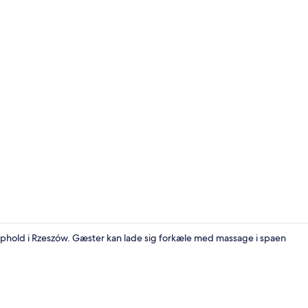
Interiør
 ophold i Rzeszów. Gæster kan lade sig forkæle med massage i spaen
Forhal