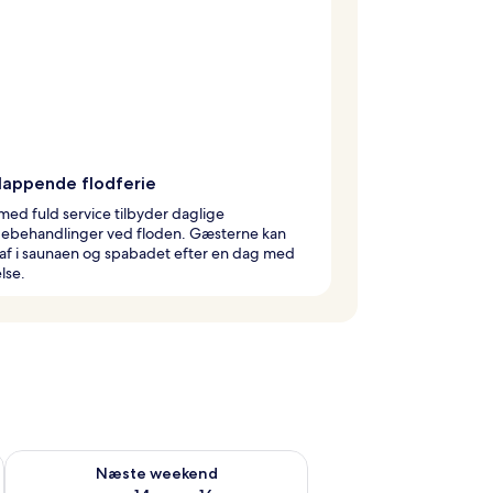
slappende flodferie
ed fuld service tilbyder daglige
ebehandlinger ved floden. Gæsterne kan
af i saunaen og spabadet efter en dag med
lse.
d aug. 7 - aug. 9
Tjek tilgængelighed for næste weekend aug. 14 - aug. 16
Næste weekend