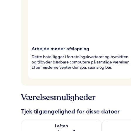
Arbejde møder afslapning
Dette hotel ligger i forretningskvarteret og bymidten
og tilbyder bærbare computere på samtlige værelser.
Efter møderne venter der spa, sauna og bar.
Værelsesmuligheder
Tjek tilgængelighed for disse datoer
Tjek tilgængelighed for i aften aug. 6 - aug. 7
Tjek tilgænge
I aften