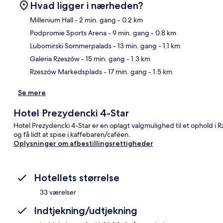
Hvad ligger i nærheden?
Millenium Hall
- 2 min. gang
- 0.2 km
Podpromie Sports Arena
- 9 min. gang
- 0.8 km
Kor
Lubomirski Sommerpalads
- 13 min. gang
- 1.1 km
Galeria Rzeszów
- 15 min. gang
- 1.3 km
Rzeszów Markedsplads
- 17 min. gang
- 1.5 km
Se mere
Hotel Prezydencki 4-Star
Hotel Prezydencki 4-Star er en oplagt valgmulighed til et ophold i
og få lidt at spise i kaffebaren/caféen.
Oplysninger om afbestillingsrettigheder
Hotellets størrelse
33 værelser
Indtjekning/udtjekning