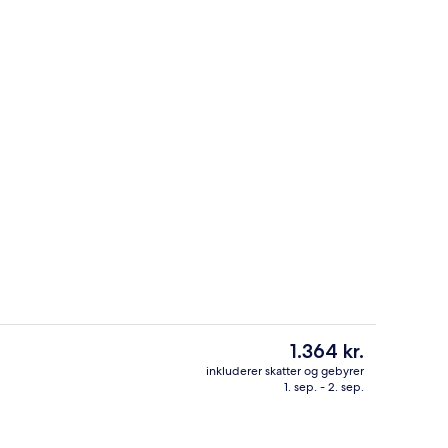
sstedets facade
Strand-/havudsigt
Den
1.364 kr.
nuværende
inkluderer skatter og gebyrer
pris
1. sep. - 2. sep.
getøj, pengeskab på værelset, skrivebord
Superior-værelse - havudsigt | Premi
er
1.364 kr.