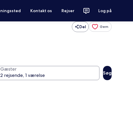
tningssted
Kontakt os
Rejser
Log på
Del
Gem
Gæster
Søg