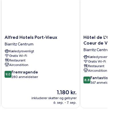
Alfred
Hôtel
Alfred Hotels Port-Vieux
Hôtel de L'Océan et 
Hotels
de
Coeur de Ville
Biarritz Centrum
Port-
L'Océan
Biarritz Centrum
Kæledyrsvenligt
Vieux
et
Gratis Wi-Fi
Biarritz
Restaurant
Kæledyrsvenligt
Restaurant
Gratis Wi-Fi
Centrum
-
Aircondition
Restaurant
Coeur
Aircondition
9.0
Fremragende
de
9,0
ud
280 anmeldelser
8.8
Ville
Fantastisk
8,8
af
ud
Biarritz
367 anmeldelser
10,
af
Centrum
Prisen
1.180 kr.
Fremragende,
10,
er
280
Fantastisk,
inkluderer skatter og gebyrer
inkluderer 
1.180 kr.
anmeldelser
6. sep. - 7. sep.
367
anmeldelser