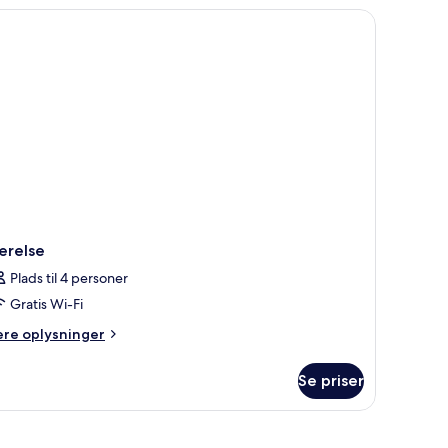
.
udsigt
ærelse
Plads til 4 personer
Gratis Wi-Fi
ere
ere oplysninger
lysninger
m
Se priser
relse