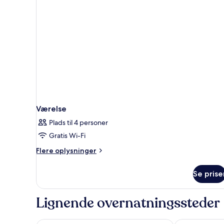
sovesofa
-
havudsigt
Værelse
Plads til 4 personer
Gratis Wi-Fi
Flere
Flere oplysninger
oplysninger
om
Se prise
Værelse
Lignende overnatningssteder
Grand Tonic Hotel & SPA NUXE
Hôtel AKENA B