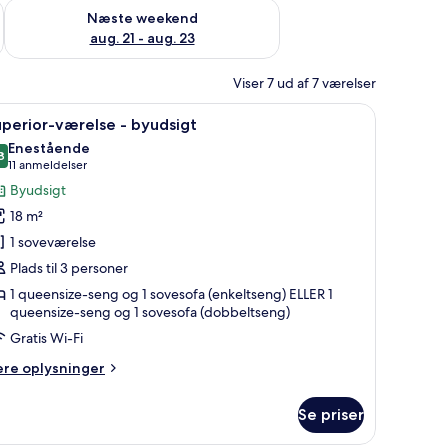
d aug. 14 - aug. 16
Tjek tilgængelighed for næste weekend aug. 21 - aug. 23
Næste weekend
aug. 21 - aug. 23
Viser 7 ud af 7 værelser
rer ud til en balkon med udsigt over stranden.
ndlæs
Et moderne hotelværelse med en stor seng, et
8
perior-værelse - byudsigt
le
Enestående
illeder
8
9,8 ud af 10
(11
11 anmeldelser
f
anmeldelser)
Byudsigt
uperior-
18 m²
ærelse
1 soveværelse
Plads til 3 personer
yudsigt
1 queensize-seng og 1 sovesofa (enkeltseng) ELLER 1
queensize-seng og 1 sovesofa (dobbeltseng)
Gratis Wi-Fi
ere
ere oplysninger
lysninger
m
Se priser
perior-
relse