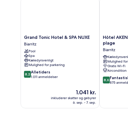
Grand
Hôtel
Grand Tonic Hotel & SPA NUXE
Hôtel AKENA
Tonic
AKENA
plage
Biarritz
Hotel
Biarritz
Biarritz
Pool
&
-
Spa
SPA
Grande
Kæledyrsvenl
Kæledyrsvenligt
Mulighed for
NUXE
plage
Mulighed for parkering
Gratis Wi-Fi
Biarritz
Biarritz
Aircondition
8.2
Alletiders
8,2
ud
1.011 anmeldelser
8.6
Fantastis
8,6
af
ud
875 anmeld
10,
af
Prisen
1.041 kr.
Alletiders,
10,
er
1.011
Fantastisk,
inkluderer skatter og gebyrer
1.041 kr.
anmeldelser
6. sep. - 7. sep.
875
anmeldelser