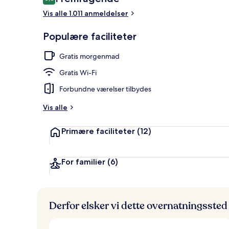
8,8 ud af 10.
Vis alle 1.011 anmeldelser
Udsigt fra o
Populære faciliteter
Gratis morgenmad
Gratis Wi-Fi
Forbundne værelser tilbydes
Vis alle
Primære faciliteter
(12)
For familier
(6)
Derfor elsker vi dette overnatningssted