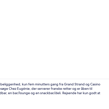
Overnatning
sk beliggenhed, kun fem minutters gang fra Grand Strand og Casino
esøge Chez Eugénie, der serverer franske retter og er åben til
dbar, en bar/lounge og en snackbar/deli. Rejsende har kun godt at
Premium-sen