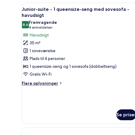
Indlæs
Et hotelværelse med en seng, e
7
Junior-suite - 1 queensize-seng med sovesofa -
alle
havudsigt
billeder
Fremragende
8,6
af
8,6 ud af 10
(4
4 anmeldelser
Junior-
anmeldelser)
Havudsigt
suite
35 m²
-
1 soveværelse
1
Plads til 4 personer
queensize-
1 queensize-seng og 1 sovesofa (dobbeltseng)
seng
Gratis Wi-Fi
med
sovesofa
Flere
Flere oplysninger
-
oplysninger
om
havudsigt
Junior-
suite
-
Se prise
1
queensize-
seng
med