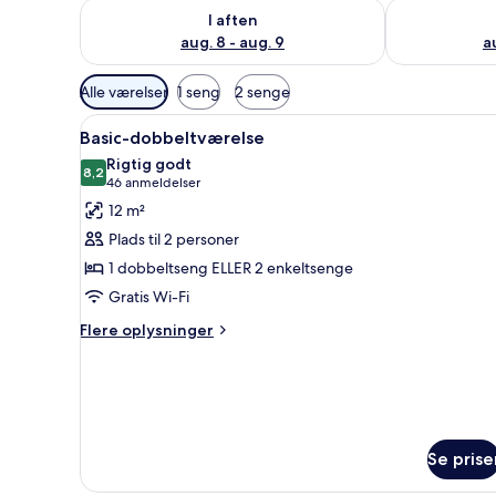
Tjek tilgængelighed for i aften aug. 8 - aug. 9
Tjek tilgænge
I aften
aug. 8 - aug. 9
a
Tilgængelige
Alle værelser
1 seng
2 senge
filtre
Indlæs
Et moderne soveværelse med e
for
4
Basic-dobbeltværelse
alle
værelser
Rigtig godt
billeder
8,2
8,2 ud af 10
(46
46 anmeldelser
af
anmeldelser)
12 m²
Basic-
Plads til 2 personer
dobbeltværelse
1 dobbeltseng ELLER 2 enkeltsenge
Gratis Wi-Fi
Flere
Flere oplysninger
oplysninger
om
Basic-
dobbeltværelse
Se prise