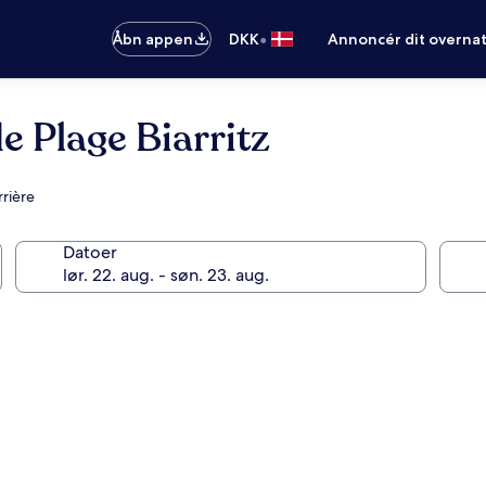
•
Åbn appen
DKK
Annoncér dit overna
e Plage Biarritz
rière
Datoer