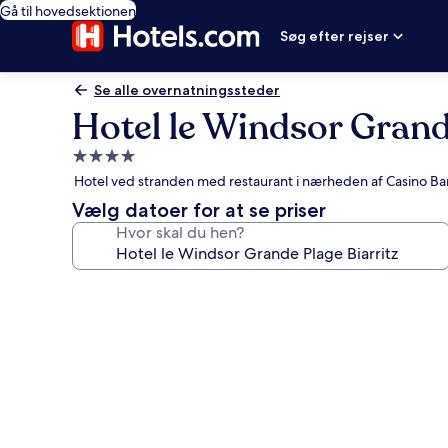
Gå til hovedsektionen
Søg efter rejser
Se alle overnatningssteder
Hotel le Windsor Grand
4.0-
stjernet
Hotel ved stranden med restaurant i nærheden af Casino Bar
overnatningssted
Vælg datoer for at se priser
Hvor skal du hen?
Billedgalleri
for
Hotel
le
Windsor
Grande