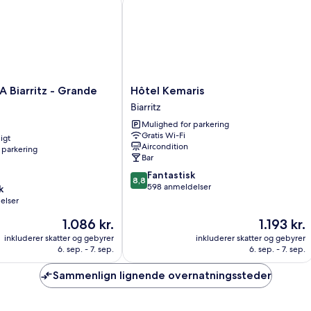
Hôtel
 Biarritz - Grande
Hôtel Kemaris
Kemaris
Biarritz
Biarritz
Mulighed for parkering
Gratis Wi-Fi
igt
Aircondition
 parkering
Bar
8.8
Fantastisk
8,8
ud
598 anmeldelser
k
af
elser
10,
Prisen
Prisen
1.086 kr.
1.193 kr.
Fantastisk,
er
er
598
inkluderer skatter og gebyrer
inkluderer skatter og gebyrer
1.086 kr.
1.193 kr.
anmeldelser
6. sep. - 7. sep.
6. sep. - 7. sep.
Sammenlign lignende overnatningssteder