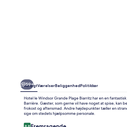
Plage
Biarritz
59+
Oversigt
Værelser
Beliggenhed
Politikker
Hotel le Windsor Grande Plage Biarritz har en en fantasti
Barrière. Gæster, som gerne vil have noget at spise, kan b
frokost og aftensmad. Andre højdepunkter tæller en stran
sige om stedets hjælpsomme personale.
Anmeldelser
Fremragende
8,8