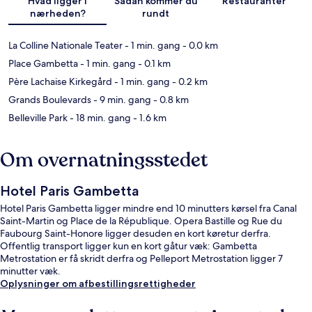
Hvad ligger i
Sådan kommer du
Restauranter
nærheden?
rundt
La Colline Nationale Teater
- 1 min. gang
- 0.0 km
Place Gambetta
- 1 min. gang
- 0.1 km
Père Lachaise Kirkegård
- 1 min. gang
- 0.2 km
Grands Boulevards
- 9 min. gang
- 0.8 km
Belleville Park
- 18 min. gang
- 1.6 km
Om overnatningsstedet
Hotel Paris Gambetta
Hotel Paris Gambetta ligger mindre end 10 minutters kørsel fra Canal
Saint-Martin og Place de la République. Opera Bastille og Rue du
Faubourg Saint-Honore ligger desuden en kort køretur derfra.
Offentlig transport ligger kun en kort gåtur væk: Gambetta
Metrostation er få skridt derfra og Pelleport Metrostation ligger 7
minutter væk.
Oplysninger om afbestillingsrettigheder