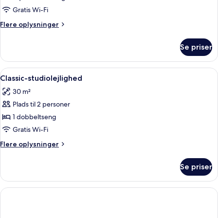
studiolejlighed
Gratis Wi-Fi
Flere
Flere oplysninger
oplysninger
om
Se priser
Superior-
studiolejlighed
Indlæs
Classic-studiolejlighed | Privat tekøkk
9
Classic-studiolejlighed
alle
30 m²
billeder
Plads til 2 personer
af
Classic-
1 dobbeltseng
studiolejlighed
Gratis Wi-Fi
Flere
Flere oplysninger
oplysninger
om
Se priser
Classic-
studiolejlighed