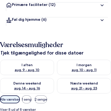
Primære faciliteter
(12)
Føl dig hjemme
(6)
Værelsesmuligheder
Tjek tilgængelighed for disse datoer
Tjek tilgængelighed for i aften aug. 9 - aug. 10
Tjek tilgængelighed for i morg
I aften
I morgen
aug. 9 - aug. 10
aug. 10 - aug. 11
Tjek tilgængelighed for denne weekend aug. 14 - aug. 16
Tjek tilgængelighed for næste
Denne weekend
Næste weekend
aug. 14 - aug. 16
aug. 21 - aug. 23
Tilgængelige
Alle værelser
1 seng
2 senge
filtre
for
Viser 8 ud af 8 værelser