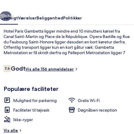
rige
Næste
37+
Oversigt
Værelser
Beliggenhed
Politikker
Hotel Paris Gambetta ligger mindre end 10 minutters kørsel fra
Canal Saint-Martin og Place de la République. Opera Bastille og Rue
du Faubourg Saint-Honore ligger desuden en kort køretur derfra.
Offentlig transport ligger kun en kort gåtur væk: Gambetta
Metrostation er få skridt derfra og Pelleport Metrostation ligger 7
minutter væk.
Anmeldelser
Godt
7,6
Vis alle 156 anmeldelser
7,6 ud af 10.
Udendørsområde
Populære faciliteter
Mulighed for parkering
Gratis Wi-Fi
Faciliteter til tøjvask
Døgnåben reception
Ikke-ryger
Vis alle