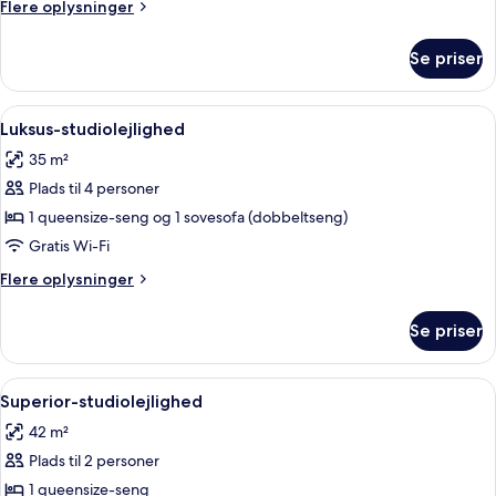
Flere
Flere oplysninger
3
oplysninger
personer
om
Se priser
Classic-
værelse
til
Indlæs
Egyptiske bomuldslagner, premium-se
5
3
Luksus-studiolejlighed
alle
personer
35 m²
billeder
Plads til 4 personer
af
Luksus-
1 queensize-seng og 1 sovesofa (dobbeltseng)
studiolejlighed
Gratis Wi-Fi
Flere
Flere oplysninger
oplysninger
om
Se priser
Luksus-
studiolejlighed
Indlæs
Egyptiske bomuldslagner, premium-se
7
Superior-studiolejlighed
alle
42 m²
billeder
Plads til 2 personer
af
Superior-
1 queensize-seng