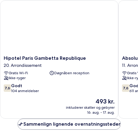
Hipotel Paris Gambetta Republique
Absolute
Hipotel
Absolut
Hipotel Paris Gambetta Republique
Absolu
Paris
Hotel
20. Arrondissement
11. Arro
Gambetta
Paris
Gratis Wi-Fi
Døgnåben reception
Gratis
Republique
Républi
Ikke-ryger
Ikke-r
20.
11.
Arrondissement
Arrondi
7.6
7.6
Godt
God
7,6
7,6
ud
ud
104 anmeldelser
611 
af
af
Prisen
493 kr.
10,
10,
er
Godt,
Godt,
inkluderer skatter og gebyrer
493 kr.
16. aug. - 17. aug.
104
611
anmeldelser
anmelde
Sammenlign lignende overnatningssteder