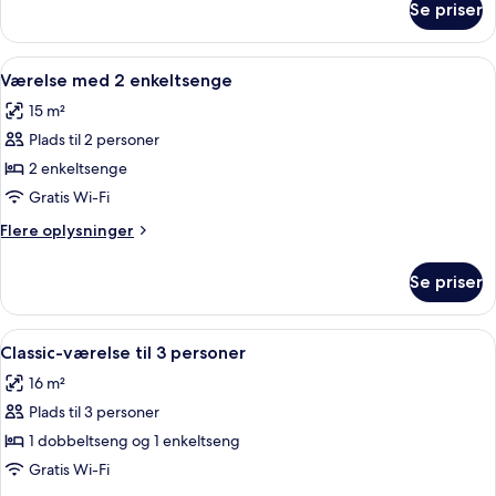
Se priser
Dobbeltværelse
Indlæs
Egyptiske bomuldslagner, premium-se
5
Værelse med 2 enkeltsenge
alle
15 m²
billeder
Plads til 2 personer
af
Værelse
2 enkeltsenge
med
Gratis Wi-Fi
2
Flere
Flere oplysninger
enkeltsenge
oplysninger
om
Se priser
Værelse
med
2
Indlæs
Egyptiske bomuldslagner, premium-se
4
enkeltsenge
Classic-værelse til 3 personer
alle
16 m²
billeder
Plads til 3 personer
af
Classic-
1 dobbeltseng og 1 enkeltseng
værelse
Gratis Wi-Fi
til