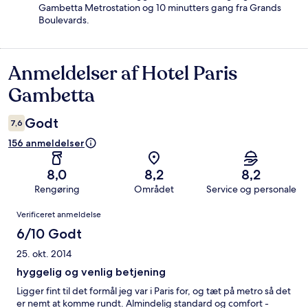
Gambetta Metrostation og 10 minutters gang fra Grands
Boulevards.
Anmeldelser af Hotel Paris
Anmeldelser
Gambetta
Godt
7,6
156 anmeldelser
8,0
8,2
8,2
Rengøring
Området
Service og personale
Anmeldelser
Verificeret anmeldelse
6/10 Godt
25. okt. 2014
hyggelig og venlig betjening
Ligger fint til det formål jeg var i Paris for, og tæt på metro så det
er nemt at komme rundt. Almindelig standard og comfort -