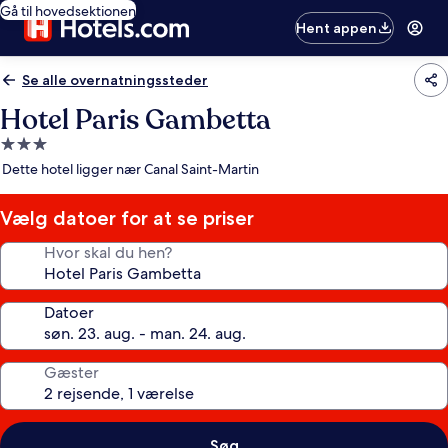
Gå til hovedsektionen
Hent appen
Se alle overnatningssteder
Hotel Paris Gambetta
3.0-
stjernet
Dette hotel ligger nær Canal Saint-Martin
overnatningssted
Vælg datoer for at se priser
Hvor skal du hen?
Datoer
Gæster
Søg