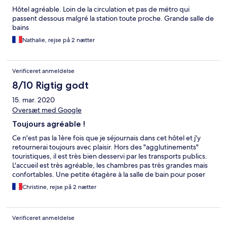
Hôtel agréable. Loin de la circulation et pas de métro qui
passent dessous malgré la station toute proche. Grande salle de
bains
Nathalie, rejse på 2 nætter
Verificeret anmeldelse
8/10 Rigtig godt
15. mar. 2020
Oversæt med Google
Toujours agréable !
Ce n'est pas la 1ère fois que je séjournais dans cet hôtel et j'y
retournerai toujours avec plaisir. Hors des "agglutinements"
touristiques, il est très bien desservi par les transports publics.
L'accueil est très agréable, les chambres pas très grandes mais
confortables. Une petite étagère à la salle de bain pour poser
les articles de toilette serait toutefois la bienvenue...
Christine, rejse på 2 nætter
Verificeret anmeldelse