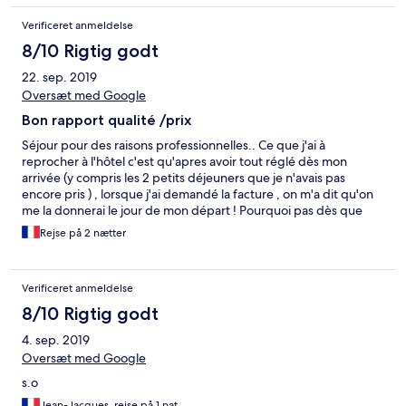
Verificeret anmeldelse
8/10 Rigtig godt
22. sep. 2019
Oversæt med Google
Bon rapport qualité /prix
Séjour pour des raisons professionnelles.. Ce que j'ai à
reprocher à l'hôtel c'est qu'apres avoir tout réglé dès mon
arrivée (y compris les 2 petits déjeuners que je n'avais pas
encore pris ) , lorsque j'ai demandé la facture , on m'a dit qu'on
me la donnerai le jour de mon départ ! Pourquoi pas dès que
j'avais tout payé? Or , le jour de mon départ , après avoir
Rejse på 2 nætter
prévenu que je voulais la facture , quand je suis redescendue de
ma chambre , il n'y avait plus personne à l'accueil . J'ai du
attendre plus de 5 min que la personne de l'hôtel revienne et je
Verificeret anmeldelse
suis du coup arriver en retard à mon lieu de Formation !
8/10 Rigtig godt
4. sep. 2019
Oversæt med Google
s.o
Jean-Jacques, rejse på 1 nat