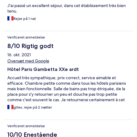
J'ai passé un excellent séjour, dans cet établissement très bien
tenu.
Rejse på 1 nat
Verificeret anmeldelse
8/10 Rigtig godt
16. okt. 2021
Oversæt med Google
Hôtel Paris Gambetta XXe ardt
Accueil très sympathique, prix correct, service aimable et
efficace. Chambre petite comme dans tous les hôtels parisiens
mais bien fonctionnelle. Salle de bains pas trop étriquée, de la
place pour s'y retourner un peu et douche pas trop petite
comme c'est souvent le cas. Je retournerai certainement à cet
hôtel lors d'un séjour à Paris. Seul bémol l'ascenseur très petit
gilles, rejse på 2 nætter
qui ne peut contenir qu'une personne
Verificeret anmeldelse
10/10 Enestående