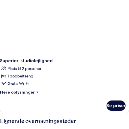
Superior-studiolejlighed
Plads til 2 personer
1 dobbeltseng
Gratis Wi-Fi
Flere
Flere oplysninger
oplysninger
om
Se priser
Superior-
studiolejlighed
Lignende overnatningssteder