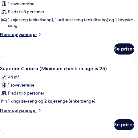
1 soveværelse
af
Grand
Plads til 5 personer
Curiosa
1 køjeseng (enkeltseng), 1 udtræksseng (enkeltseng) og 1 kingsize-
seng
Premium
Flere
Flere oplysninger
oplysninger
om
Se priser
Grand
Curiosa
Premium
Indlæs
Et hotelværelse med en stor seng, et 
12
Superior Curiosa (Minimum check-in age is 25)
alle
44 m²
billeder
1 soveværelse
af
Superior
Plads til 6 personer
Curiosa
1 kingsize-seng og 2 køjesenge (enkeltsenge)
(Minimum
Flere
Flere oplysninger
check-
oplysninger
in
om
Se priser
Superior
age
Curiosa
is
(Minimum