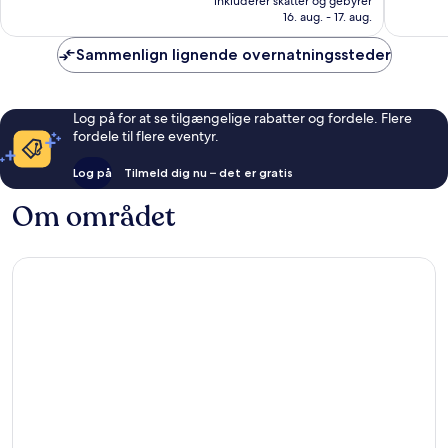
Fantastisk,
Fremrag
inkluderer skatter og gebyrer
857 kr.
16. aug. - 17. aug.
6.184
3.712
anmeldelser
anmelde
Sammenlign lignende overnatningssteder
Log på for at se tilgængelige rabatter og fordele. Flere
fordele til flere eventyr.
Log på
Tilmeld dig nu – det er gratis
Om området