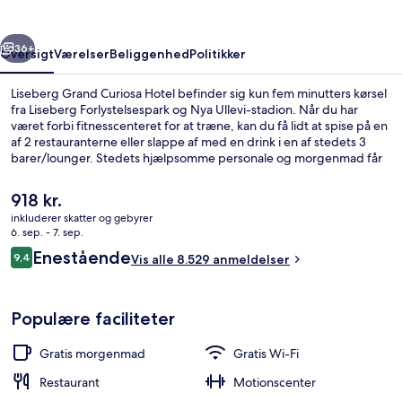
rige
Næste
36+
Oversigt
Værelser
Beliggenhed
Politikker
Liseberg Grand Curiosa Hotel befinder sig kun fem minutters kørsel
fra Liseberg Forlystelsespark og Nya Ullevi-stadion. Når du har
været forbi fitnesscenteret for at træne, kan du få lidt at spise på en
af 2 restauranterne eller slappe af med en drink i en af stedets 3
barer/lounger. Stedets hjælpsomme personale og morgenmad får
rigtig gode bedømmelser fra rejsende. Overnatningsstedet ligger
kun en kort gåtur fra offentlig transport: Göteborg Getebergsäng
Den
918 kr.
Sporvognsstation er få skridt derfra og Almedal Sporvognsstation
nuværende
inkluderer skatter og gebyrer
ligger 9 minutter væk.
pris
6. sep. - 7. sep.
Lobby
er
Anmeldelser
Enestående
9,4
Vis alle 8.529 anmeldelser
918 kr.
9,4 ud af 10.
Populære faciliteter
Gratis morgenmad
Gratis Wi-Fi
Restaurant
Motionscenter