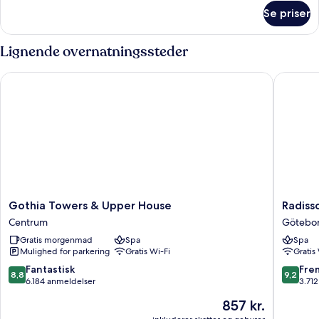
om
Se priser
Standard-
dobbeltværelse
Lignende overnatningssteder
Gothia Towers & Upper House
Radisson
Gothia
Radisso
Gothia Towers & Upper House
Radiss
Towers
Blu
Centrum
Götebo
&
Scandin
Gratis morgenmad
Spa
Spa
Upper
Hotel
Mulighed for parkering
Gratis Wi-Fi
Gratis
House
Götebo
Centrum
Centru
8.8
9.2
Fantastisk
Fre
8,8
9,2
ud
ud
6.184 anmeldelser
3.71
af
af
Prisen
857 kr.
10,
10,
er