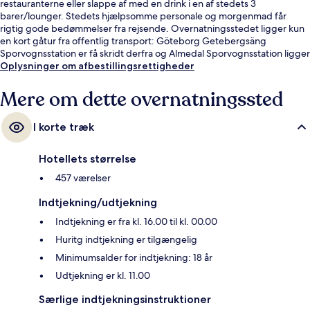
restauranterne eller slappe af med en drink i en af stedets 3
barer/lounger. Stedets hjælpsomme personale og morgenmad får
rigtig gode bedømmelser fra rejsende. Overnatningsstedet ligger kun
en kort gåtur fra offentlig transport: Göteborg Getebergsäng
Sporvognsstation er få skridt derfra og Almedal Sporvognsstation ligger
9 minutter væk.
Oplysninger om afbestillingsrettigheder
Mere om dette overnatningssted
I korte træk
Hotellets størrelse
457 værelser
Indtjekning/udtjekning
Indtjekning er fra kl. 16.00 til kl. 00.00
Huritg indtjekning er tilgængelig
Minimumsalder for indtjekning: 18 år
Udtjekning er kl. 11.00
Særlige indtjekningsinstruktioner