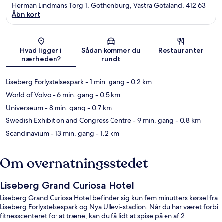
Herman Lindmans Torg 1, Gothenburg, Västra Götaland, 412 63
Åbn kort
Kort
Hvad ligger i
Sådan kommer du
Restauranter
nærheden?
rundt
Liseberg Forlystelsespark
- 1 min. gang
- 0.2 km
World of Volvo
- 6 min. gang
- 0.5 km
Universeum
- 8 min. gang
- 0.7 km
Swedish Exhibition and Congress Centre
- 9 min. gang
- 0.8 km
Scandinavium
- 13 min. gang
- 1.2 km
Om overnatningsstedet
Liseberg Grand Curiosa Hotel
Liseberg Grand Curiosa Hotel befinder sig kun fem minutters kørsel fra
Liseberg Forlystelsespark og Nya Ullevi-stadion. Når du har været forbi
fitnesscenteret for at træne, kan du få lidt at spise på en af 2