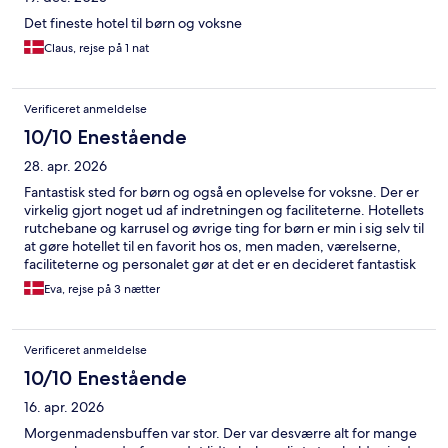
Det fineste hotel til børn og voksne
Claus, rejse på 1 nat
Verificeret anmeldelse
10/10 Enestående
28. apr. 2026
Fantastisk sted for børn og også en oplevelse for voksne. Der er
virkelig gjort noget ud af indretningen og faciliteterne. Hotellets
rutchebane og karrusel og øvrige ting for børn er min i sig selv til
at gøre hotellet til en favorit hos os, men maden, værelserne,
faciliteterne og personalet gør at det er en decideret fantastisk
oplevelse, som vi nu har haft flere gange. Og vi kommer igen!
Eva, rejse på 3 nætter
Verificeret anmeldelse
10/10 Enestående
16. apr. 2026
Morgenmadensbuffen var stor. Der var desværre alt for mange