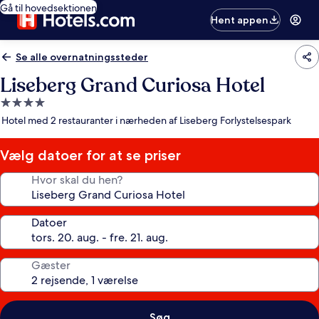
Gå til hovedsektionen
Hent appen
Se alle overnatningssteder
Liseberg Grand Curiosa Hotel
4.0-
stjernet
Hotel med 2 restauranter i nærheden af Liseberg Forlystelsespark
overnatningssted
Vælg datoer for at se priser
Hvor skal du hen?
Datoer
Gæster
Søg