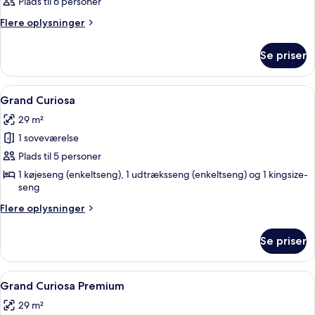
Plads til 6 personer
billeder
af
Flere
Flere oplysninger
oplysninger
Værelse
om
Se priser
Værelse
Indlæs
Et hotelværelse med en stor seng, et 
8
Grand Curiosa
alle
29 m²
billeder
1 soveværelse
af
Grand
Plads til 5 personer
Curiosa
1 køjeseng (enkeltseng), 1 udtræksseng (enkeltseng) og 1 kingsize-
seng
Flere
Flere oplysninger
oplysninger
om
Se priser
Grand
Curiosa
Indlæs
En pænt redt seng med hvide sengetø
8
Grand Curiosa Premium
alle
29 m²
billeder