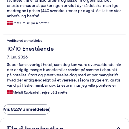
faciliteter, fine forhold til børn og lækker morgenmad. Det
eneste minus er at parkeringen er vildt dyr så det skal man lige
medregne i prisen (440 svenske kroner pr døgn). Alt i alt en stor
anbefaling herfra!
Peter, rejse på 4 nætter
Verificeret anmeldelse
10/10 Enestående
7. jun. 2026
Super familevenligt hotel, som dog kan være overvældende når
der er rigtig mange børnefamilier samlet på samme tidspunkt
på hotellet. Stort og pænt værelse dog med et par mangler ift
hvad der er tilgængeligt på et værelse, såsom strygejern, gratis
vand på flaske, minibar osv. Eneste minus jeg ville pointere er
check-in afviger fra global standard som typisk er kl. 15:00, da
Mehdi Rabizadeh, rejse på 2 nætter
check-in er kl. 16:00 samt check-out er kl. 11:00 hvor global
standard typisk er kl. 12:00. Udover dette, kan jeg varmt
anbefale dette til alle børnefamilier især, da det har en fantastisk
Vis 8529 anmeldelser
atmosfære og omgivelserne er sublime for børn.