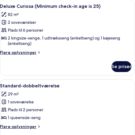
Indlæs
Et hotelværelse med en stor seng, en
25)
12
check-
Deluxe Curiosa (Minimum check-in age is 25)
alle
in
82 m²
age
billeder
is
2 soveværelser
af
25)
Deluxe
Plads til 6 personer
Curiosa
2 kingsize-senge, 1 udtræksseng (enkeltseng) og 1 køjeseng
(enkeltseng)
(Minimum
check-
Flere
Flere oplysninger
in
oplysninger
om
age
Se priser
Deluxe
is
Curiosa
25)
(Minimum
Indlæs
Et soveværelse med seng, bænk, stol 
6
check-
Standard-dobbeltværelse
alle
in
29 m²
age
billeder
is
1 soveværelse
af
25)
Standard-
Plads til 2 personer
dobbeltværelse
1 queensize-seng
Flere
Flere oplysninger
oplysninger