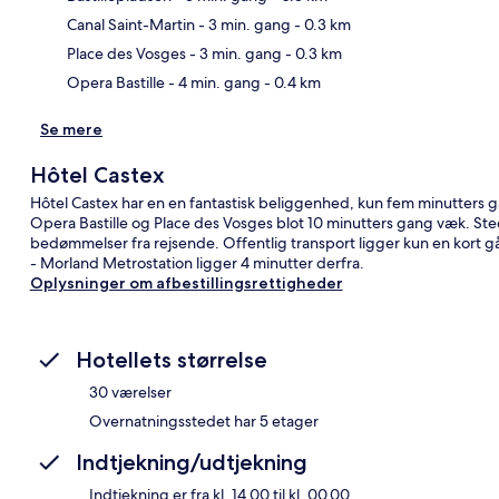
Kor
Canal Saint-Martin
- 3 min. gang
- 0.3 km
Place des Vosges
- 3 min. gang
- 0.3 km
Opera Bastille
- 4 min. gang
- 0.4 km
Se mere
Hôtel Castex
Hôtel Castex har en en fantastisk beliggenhed, kun fem minutters ga
Opera Bastille og Place des Vosges blot 10 minutters gang væk. S
bedømmelser fra rejsende. Offentlig transport ligger kun en kort gå
- Morland Metrostation ligger 4 minutter derfra.
Oplysninger om afbestillingsrettigheder
Hotellets størrelse
30 værelser
Overnatningsstedet har 5 etager
Indtjekning/udtjekning
Indtjekning er fra kl. 14.00 til kl. 00.00