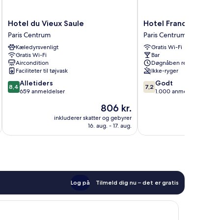
Hotel
Hotel
Hotel du Vieux Saule
Hotel France Louvre
du
France
Paris Centrum
Paris Centrum
Vieux
Louvre
Kæledyrsvenligt
Gratis Wi-Fi
Saule
Paris
Gratis Wi-Fi
Bar
Paris
Centrum
Aircondition
Døgnåben reception
Centrum
Faciliteter til tøjvask
Ikke-ryger
8.4
7.2
Alletiders
Godt
8,4
7,2
ud
ud
659 anmeldelser
1.000 anmeldelser
af
af
Prisen
806 kr.
10,
10,
er
Alletiders,
Godt,
inkluderer skatter og gebyrer
inkluderer 
806 kr.
16. aug. - 17. aug.
659
1.000
anmeldelser
anmeldelser
Log på
Tilmeld dig nu – det er gratis