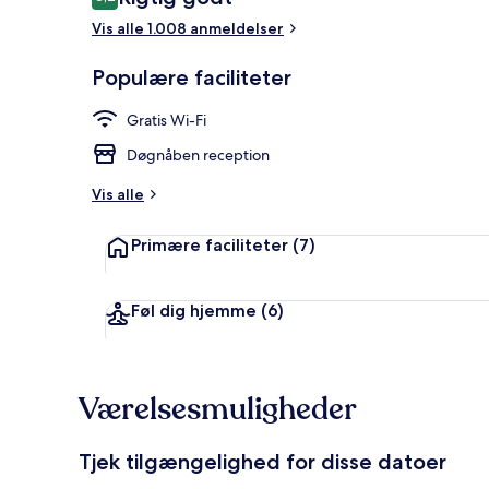
8,2 ud af 10.
Vis alle 1.008 anmeldelser
Restaurant
Populære faciliteter
Gratis Wi-Fi
Døgnåben reception
Vis alle
Primære faciliteter
(7)
Føl dig hjemme
(6)
Værelsesmuligheder
Tjek tilgængelighed for disse datoer