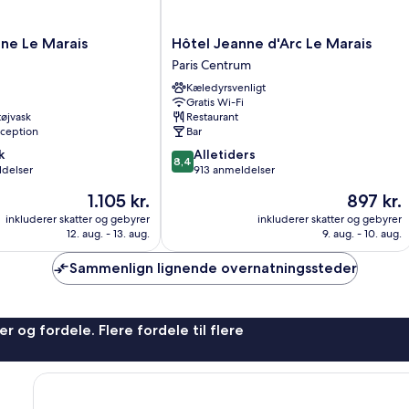
Hôtel
ne Le Marais
Hôtel Jeanne d'Arc Le Marais
Jeanne
Paris Centrum
d'Arc
Kæledyrsvenligt
Le
Gratis Wi-Fi
Marais
 tøjvask
Restaurant
Paris
ception
Bar
Centrum
8.4
k
Alletiders
8,4
ud
ldelser
913 anmeldelser
af
Prisen
Prisen
1.105 kr.
897 kr.
10,
er
er
Alletiders,
inkluderer skatter og gebyrer
inkluderer skatter og gebyrer
1.105 kr.
897 kr.
12. aug. - 13. aug.
9. aug. - 10. aug.
913
anmeldelser
Sammenlign lignende overnatningssteder
r og fordele. Flere fordele til flere