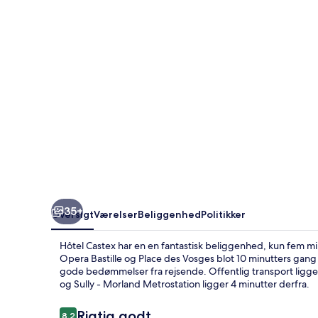
35+
Oversigt
Værelser
Beliggenhed
Politikker
Hôtel Castex har en en fantastisk beliggenhed, kun fem min
Opera Bastille og Place des Vosges blot 10 minutters gan
gode bedømmelser fra rejsende. Offentlig transport ligger
og Sully - Morland Metrostation ligger 4 minutter derfra.
Anmeldelser
Rigtig godt
8,2