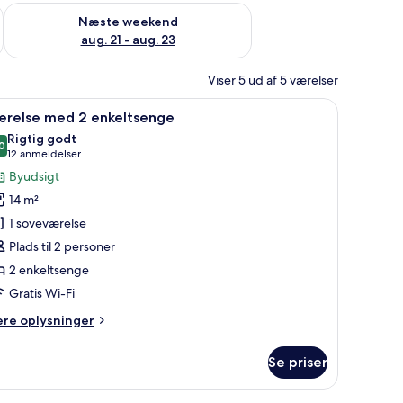
d aug. 14 - aug. 16
Tjek tilgængelighed for næste weekend aug. 21 - aug. 23
Næste weekend
aug. 21 - aug. 23
Viser 5 ud af 5 værelser
nsyn og gardiner.
ndlæs
Et hotelværelse med seng, et natbord med l
7
ærelse med 2 enkeltsenge
le
Rigtig godt
illeder
0
8,0 ud af 10
(12
12 anmeldelser
f
anmeldelser)
Byudsigt
ærelse
14 m²
ed
1 soveværelse
Plads til 2 personer
nkeltsenge
2 enkeltsenge
Gratis Wi-Fi
ere
ere oplysninger
lysninger
m
Se priser
relse
ed