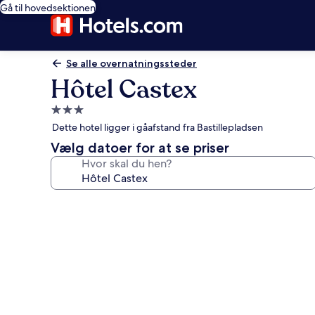
Gå til hovedsektionen
Se alle overnatningssteder
Hôtel Castex
3.0-
stjernet
Dette hotel ligger i gåafstand fra Bastillepladsen
overnatningssted
Vælg datoer for at se priser
Hvor skal du hen?
Billedgalleri
for
Hôtel
Castex