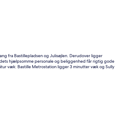
t
ng fra Bastillepladsen og Julisøjlen. Derudover ligger
tedets hjælpsomme personale og beliggenhed får rigtig gode
tur væk: Bastille Metrostation ligger 3 minutter væk og Sully