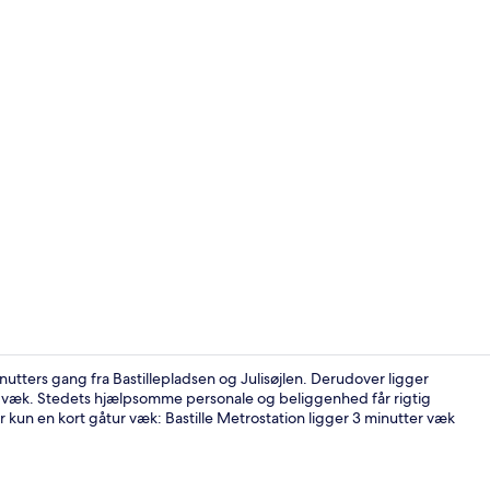
Overnatnings
utters gang fra Bastillepladsen og Julisøjlen. Derudover ligger
g væk. Stedets hjælpsomme personale og beliggenhed får rigtig
 kun en kort gåtur væk: Bastille Metrostation ligger 3 minutter væk
Pengeskab på 