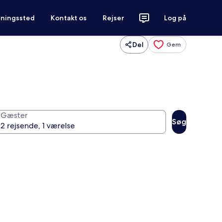
tningssted
Kontakt os
Rejser
Log på
Del
Gem
Gæster
Søg