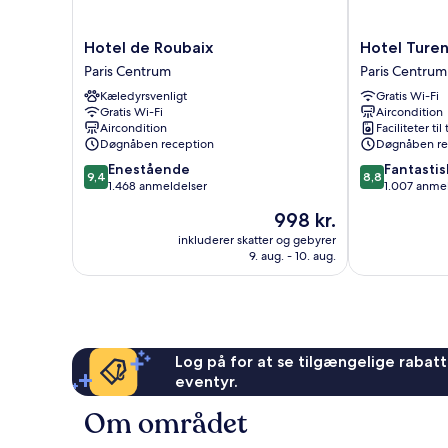
Hotel
Hotel
Hotel de Roubaix
Hotel Turen
de
Turenne
Paris Centrum
Paris Centrum
Roubaix
Le
Kæledyrsvenligt
Gratis Wi-Fi
Paris
Marais
Gratis Wi-Fi
Aircondition
Centrum
Paris
Aircondition
Faciliteter til
Centrum
Døgnåben reception
Døgnåben re
9.4
8.8
Enestående
Fantastis
9,4
8,8
ud
ud
1.468 anmeldelser
1.007 anme
af
af
Prisen
998 kr.
10,
10,
er
Enestående,
Fantastisk,
inkluderer skatter og gebyrer
998 kr.
9. aug. - 10. aug.
1.468
1.007
anmeldelser
anmeldelser
Log på for at se tilgængelige rabatte
eventyr.
Om området