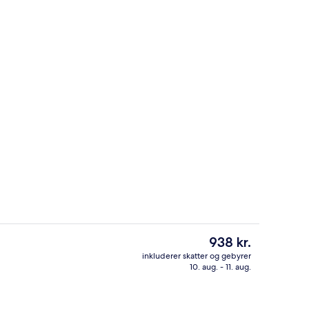
stedets facade – aften/nat
Veranda
Den
938 kr.
nuværende
inkluderer skatter og gebyrer
pris
10. aug. - 11. aug.
værelset, skrivebord, lydisolering, gratis Wi-Fi
Lobby
er
938 kr.