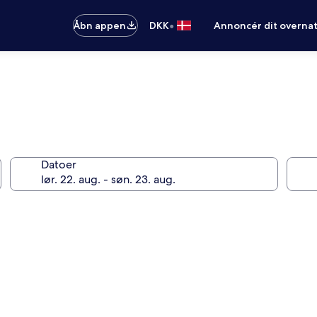
•
Åbn appen
DKK
Annoncér dit overna
Datoer