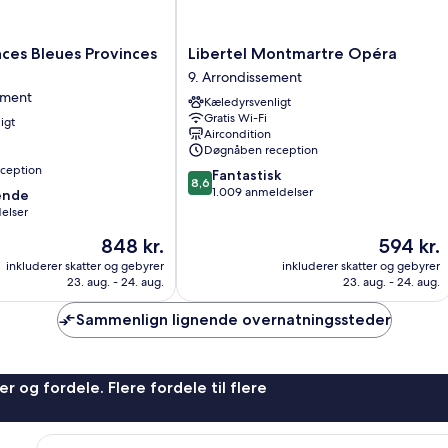
Libertel
ces Bleues Provinces
Libertel Montmartre Opéra
Montmartre
9. Arrondissement
Opéra
ement
Kæledyrsvenligt
9.
Gratis Wi-Fi
igt
Arrondissement
Aircondition
Døgnåben reception
nt
ception
8.6
Fantastisk
8,6
ud
1.009 anmeldelser
ende
af
delser
10,
Prisen
Prisen
848 kr.
594 kr.
Fantastisk,
er
er
1.009
,
inkluderer skatter og gebyrer
inkluderer skatter og gebyrer
848 kr.
594 kr.
anmeldelser
23. aug. - 24. aug.
23. aug. - 24. aug.
Sammenlign lignende overnatningssteder
r og fordele. Flere fordele til flere