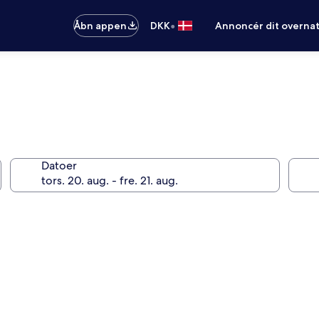
•
Åbn appen
DKK
Annoncér dit overna
Datoer