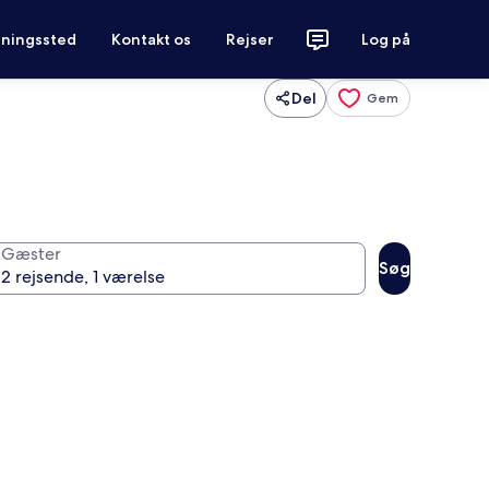
tningssted
Kontakt os
Rejser
Log på
Del
Gem
Gæster
Søg