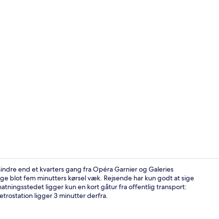
Terrasse/gå
indre end et kvarters gang fra Opéra Garnier og Galeries
e blot fem minutters kørsel væk. Rejsende har kun godt at sige
ngsstedet ligger kun en kort gåtur fra offentlig transport:
Udendørsom
trostation ligger 3 minutter derfra.