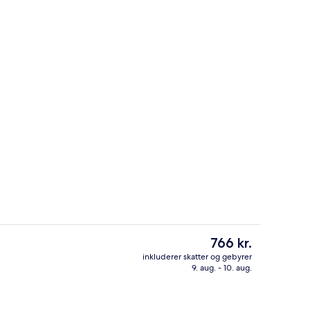
rdhave
Siddeområde i lobbyen
Den
766 kr.
nuværende
inkluderer skatter og gebyrer
pris
9. aug. - 10. aug.
råde
Siddeområde i lobbyen
er
766 kr.