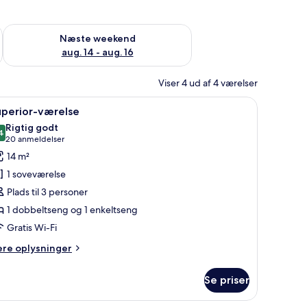
d aug. 7 - aug. 9
Tjek tilgængelighed for næste weekend aug. 14 - aug. 16
Næste weekend
aug. 14 - aug. 16
Viser 4 ud af 4 værelser
ede puder og en lys farvet sengegavl.
ndlæs
En pænt redt seng med hvidt sengetøj og et b
6
uperior-værelse
le
Rigtig godt
illeder
4
8,4 ud af 10
(20
20 anmeldelser
f
anmeldelser)
14 m²
uperior-
1 soveværelse
ærelse
Plads til 3 personer
1 dobbeltseng og 1 enkeltseng
Gratis Wi-Fi
ere
ere oplysninger
lysninger
m
Se priser
perior-
relse