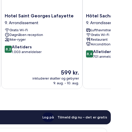
Hotel
Hôtel
Hotel Saint Georges Lafayette
Hôtel Sacha
Saint
Sacha
9. Arrondissement
9. Arrondissement
Georges
9.
Gratis Wi-Fi
Lufthavnstransport
Lafayette
Arrondissement
Døgnåben reception
Gratis Wi-Fi
9.
Ikke-ryger
Restaurant
Arrondissement
Aircondition
8.2
Alletiders
8,2
8.4
Alletiders
ud
1.003 anmeldelser
8,4
ud
701 anmeldelser
af
af
10,
10,
Alletiders,
Prisen
599 kr.
Alletiders,
1.003
er
701
anmeldelser
inkluderer skatter og gebyrer
inkluderer 
599 kr.
anmeldelser
9. aug. - 10. aug.
Log på
Tilmeld dig nu – det er gratis