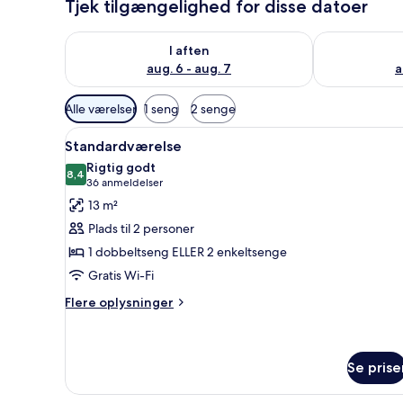
Tjek tilgængelighed for disse datoer
Tjek tilgængelighed for i aften aug. 6 - aug. 7
Tjek tilgænge
I aften
aug. 6 - aug. 7
a
Tilgængelige
Alle værelser
1 seng
2 senge
filtre
Indlæs
Et soveværelse med en stor se
for
7
Standardværelse
alle
værelser
Rigtig godt
billeder
8,4
8,4 ud af 10
(36
36 anmeldelser
af
anmeldelser)
13 m²
Standardværelse
Plads til 2 personer
1 dobbeltseng ELLER 2 enkeltsenge
Gratis Wi-Fi
Flere
Flere oplysninger
oplysninger
om
Standardværelse
Se prise