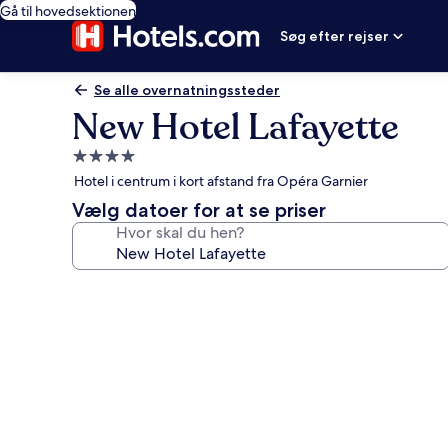
Gå til hovedsektionen
Søg efter rejser
Se alle overnatningssteder
New Hotel Lafayette
4.0-
stjernet
Hotel i centrum i kort afstand fra Opéra Garnier
overnatningssted
Vælg datoer for at se priser
Hvor skal du hen?
Billedgalleri
for
New
Hotel
Lafayette