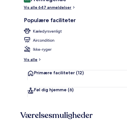
8,6 ud af 10.
Vis alle 647 anmeldelser
Siddeområde
Populære faciliteter
Kæledyrsvenligt
Aircondition
Ikke-ryger
Vis alle
Primære faciliteter
(12)
Føl dig hjemme
(6)
Værelsesmuligheder