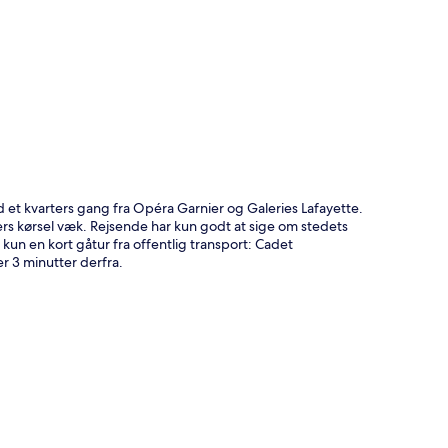
t
 et kvarters gang fra Opéra Garnier og Galeries Lafayette.
s kørsel væk. Rejsende har kun godt at sige om stedets
 en kort gåtur fra offentlig transport: Cadet
r 3 minutter derfra.