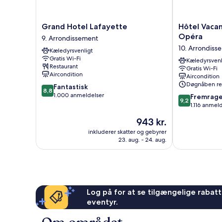
Grand
Hôtel
Grand Hotel Lafayette
Hôtel Vacan
Hotel
Vacances
Opéra
9. Arrondissement
Lafayette
Bleues
10. Arrondiss
Kæledyrsvenligt
9.
Provinces
Gratis Wi-Fi
Arrondissement
Opéra
Kæledyrsvenl
Restaurant
Gratis Wi-Fi
10.
Aircondition
Aircondition
Arrondisseme
Døgnåben re
8.8
Fantastisk
8,8
ud
1.000 anmeldelser
9.2
Fremrag
9,2
af
ud
1.116 anmel
10,
af
Prisen
943 kr.
Fantastisk,
10,
er
1.000
Fremragende
inkluderer skatter og gebyrer
943 kr.
anmeldelser
23. aug. - 24. aug.
1.116
anmeldelser
Log på for at se tilgængelige rabatte
eventyr.