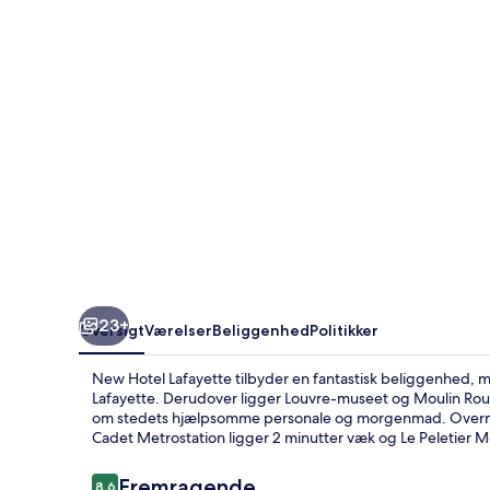
23+
Oversigt
Værelser
Beliggenhed
Politikker
New Hotel Lafayette tilbyder en fantastisk beliggenhed, m
Lafayette. Derudover ligger Louvre-museet og Moulin Roug
om stedets hjælpsomme personale og morgenmad. Overnatni
Cadet Metrostation ligger 2 minutter væk og Le Peletier Me
Anmeldelser
Fremragende
8,6