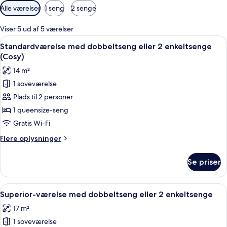
Tilgængelige
Alle værelser
1 seng
2 senge
filtre
for
Viser 5 ud af 5 værelser
værelser
Indlæs
Et hotelværelse med en seng, et skriv
3
Standardværelse med dobbeltseng eller 2 enkeltsenge
alle
(Cosy)
billeder
14 m²
af
1 soveværelse
Standardværelse
Plads til 2 personer
med
dobbeltseng
1 queensize-seng
eller
Gratis Wi-Fi
2
Flere
Flere oplysninger
enkeltsenge
oplysninger
(Cosy)
om
Se priser
Standardværelse
med
dobbeltseng
Indlæs
Et hotelværelse med en seng, et skrive
4
eller
Superior-værelse med dobbeltseng eller 2 enkeltsenge
alle
2
17 m²
enkeltsenge
billeder
(Cosy)
1 soveværelse
af