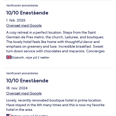
Verificeret anmeldelse
10/10 Enestående
1. feb. 2026
Oversæt med Google
A cozy retreat in a perfect location. Steps from the Saint
Germain de Pres metro, the church, Laduree, and boutiques.
The lovely hotel feels like home with thoughtful decor and
emphasis on greenery and luxe. Incredible breakfast. Sweet
turn down service with chocolates and macarons. Concierges
went above and beyond. Cheerful and so professional. I cannot
Elizabeth, rejse på 2 nætter
imagine staying anywhere else. Absolutely superb. Merci à tous!
Verificeret anmeldelse
10/10 Enestående
18. nov. 2024
Oversæt med Google
Lovely, recently renovated boutique hotel in prime location.
Have stayed in the 6th many times and this is now my favorite
hotel in the area.
Patricia, rejse på 13 nætter