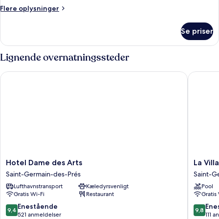
Flere
Flere oplysninger
oplysninger
om
Se priser
Familielejlighed
Lignende overnatningssteder
Hotel Dame des Arts
La Villa 
Hotel
La
Hotel Dame des Arts
La Vill
Dame
Villa
Saint-Germain-des-Prés
Saint-G
des
Saint
Lufthavnstransport
Kæledyrsvenligt
Pool
Arts
Germai
Gratis Wi-Fi
Restaurant
Gratis
Saint-
des
Germain-
Prés
9.4
9.8
Enestående
Ene
9,4
9,8
des-
Saint-
ud
ud
521 anmeldelser
111 a