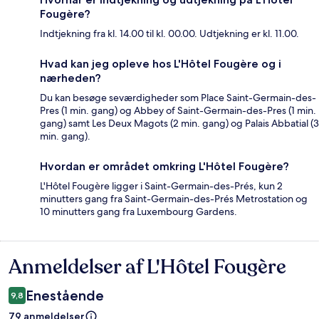
Fougère?
Indtjekning fra kl. 14.00 til kl. 00.00. Udtjekning er kl. 11.00.
Hvad kan jeg opleve hos L'Hôtel Fougère og i
nærheden?
Du kan besøge seværdigheder som Place Saint-Germain-des-
Pres (1 min. gang) og Abbey of Saint-Germain-des-Pres (1 min.
gang) samt Les Deux Magots (2 min. gang) og Palais Abbatial (3
min. gang).
Hvordan er området omkring L'Hôtel Fougère?
L'Hôtel Fougère ligger i Saint-Germain-des-Prés, kun 2
minutters gang fra Saint-Germain-des-Prés Metrostation og
10 minutters gang fra Luxembourg Gardens.
Anmeldelser af L'Hôtel Fougère
Anmeldelser
Enestående
9,8
79 anmeldelser