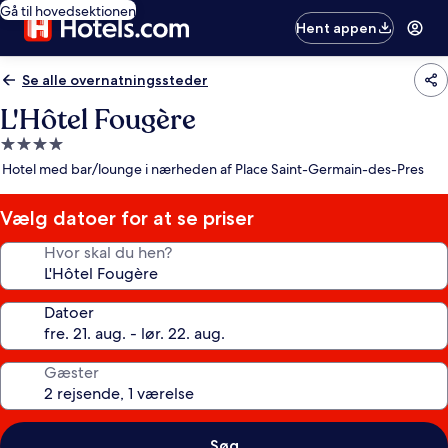
Gå til hovedsektionen
Hent appen
Se alle overnatningssteder
L'Hôtel Fougère
4.0-
stjernet
Hotel med bar/lounge i nærheden af Place Saint-Germain-des-Pres
overnatningssted
Vælg datoer for at se priser
Hvor skal du hen?
Datoer
Gæster
Søg