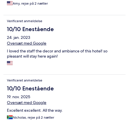
To top it all off I had asked the desk to arrange a taxi to the
Amy, rejse på 2 nætter
airport a head of time. I confirmed that this was a go. This
morning went down and again confirmed and was told the taxi
would arrive at 9:15. When we carried our bags down and
Verificeret anmeldelse
checked out I was informed by the front desk, 5 mini before the
taxi was to arrive that his system wasn’t working to order the
10/10 Enestående
taxi. He then told us that we could walk up the street with all of
24. jan. 2023
our bags to the taxi stand. To say it was an unpleasant
experience is an understatement
Oversæt med Google
I loved the staff the decor and ambiance of this hotel! so
pleasant will stay here again!
Verificeret anmeldelse
10/10 Enestående
19. nov. 2025
Oversæt med Google
Excellent excellent. All the way.
Nicholas, rejse på 2 nætter