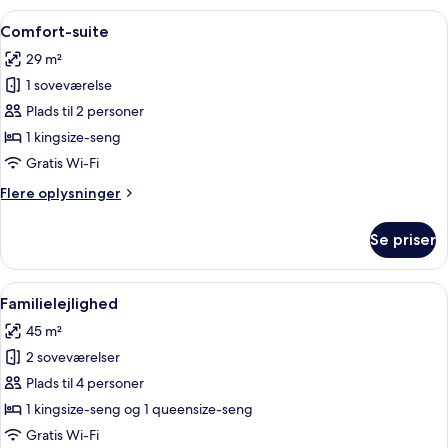
med
Indlæs
Et soveværelse med en stor seng, et tr
4
dobbeltseng
Comfort-suite
alle
eller
29 m²
2
billeder
enkeltsenge
1 soveværelse
af
Comfort-
Plads til 2 personer
suite
1 kingsize-seng
Gratis Wi-Fi
Flere
Flere oplysninger
oplysninger
om
Se priser
Comfort-
suite
Indlæs
Et hotelværelse med to senge, et sidd
4
Familielejlighed
alle
45 m²
billeder
2 soveværelser
af
Familielejlighed
Plads til 4 personer
1 kingsize-seng og 1 queensize-seng
Gratis Wi-Fi