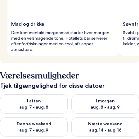
Mad og drikke
Søvnfr
Den kontinentale morgenmad starter hver morgen
Svøbt i 
med en velsmagende tone. Hotellets bar serverer
til drø
aftenforfriskninger med en cool, afslappet
kalder, 
atmosfære.
Værelsesmuligheder
Tjek tilgængelighed for disse datoer
Tjek tilgængelighed for i aften aug. 7 - aug. 8
Tjek tilgængelighed for i morg
I aften
I morgen
aug. 7 - aug. 8
aug. 8 - aug. 9
Tjek tilgængelighed for denne weekend aug. 7 - aug. 9
Tjek tilgængelighed for næste
Denne weekend
Næste weekend
aug. 7 - aug. 9
aug. 14 - aug. 16