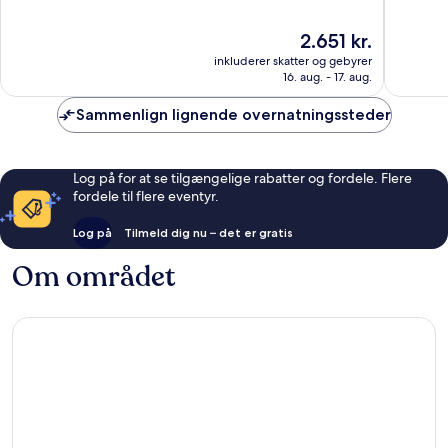
Prés
Germain
af
af
des-
10,
10,
Prisen
2.651 kr.
Prés
Enestående,
Eneståe
er
inkluderer skatter og gebyrer
521
111
2.651 kr.
16. aug. - 17. aug.
anmeldelser
anmelde
Sammenlign lignende overnatningssteder
Log på for at se tilgængelige rabatter og fordele. Flere
fordele til flere eventyr.
Log på
Tilmeld dig nu – det er gratis
Om området