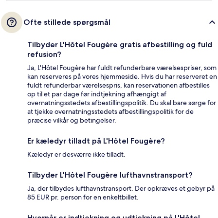
Ofte stillede spørgsmål
Tilbyder L'Hôtel Fougère gratis afbestilling og fuld
refusion?
Ja, L'Hôtel Fougère har fuldt refunderbare værelsespriser, som
kan reserveres på vores hjemmeside. Hvis du har reserveret en
fuldt refunderbar værelsespris, kan reservationen afbestilles
op til et par dage før indtjekning afhængigt af
overnatningsstedets afbestillingspolitik. Du skal bare sørge for
at tjekke overnatningsstedets afbestillingspolitik for de
præcise vilkår og betingelser.
Er kæledyr tilladt på L'Hôtel Fougère?
Kæledyr er desværre ikke tilladt.
Tilbyder L'Hôtel Fougère lufthavnstransport?
Ja, der tilbydes lufthavnstransport. Der opkræves et gebyr på
85 EUR pr. person for en enkeltbillet.
Hvornår er indtjekning og udtjekning på L'Hôtel