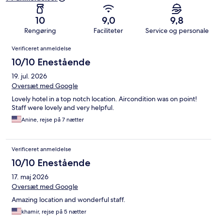
10
9,0
9,8
Rengøring
Faciliteter
Service og personale
Anmeldelser
Verificeret anmeldelse
10/10 Enestående
19. jul. 2026
Oversæt med Google
Lovely hotel in a top notch location. Aircondition was on point!
Staff were lovely and very helpful.
Anine, rejse på 7 nætter
Verificeret anmeldelse
10/10 Enestående
17. maj 2026
Oversæt med Google
Amazing location and wonderful staff.
khamir, rejse på 5 nætter