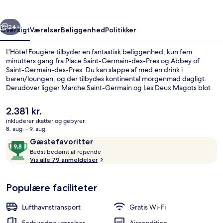
rige
Næste
24+
Oversigt
Værelser
Beliggenhed
Politikker
L'Hôtel Fougère tilbyder en fantastisk beliggenhed, kun fem
minutters gang fra Place Saint-Germain-des-Pres og Abbey of
Saint-Germain-des-Pres. Du kan slappe af med en drink i
baren/loungen, og der tilbydes kontinental morgenmad dagligt.
Derudover ligger Marche Saint-Germain og Les Deux Magots blot
10 minutters gang væk. Offentlig transport ligger kun en kort gåtur
væk: Saint-Germain-des-Prés Metrostation ligger 2 minutter væk
Den
2.381 kr.
og Mabillon Metrostation ligger 4 minutter derfra.
nuværende
inkluderer skatter og gebyrer
pris
8. aug. - 9. aug.
Lounge
er
Anmeldelser
9,8
Gæstefavoritter
2.381 kr.
B
ud
Bedst bedømt af rejsende
e
Vis alle 79 anmeldelser
af
d
10,
s
Gæstefavoritter
Populære faciliteter
t
b
Lufthavnstransport
Gratis Wi-Fi
e
d