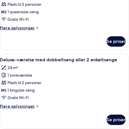
Superior-
Plads til 2 personer
værelse
1 queensize-seng
med
Gratis Wi-Fi
dobbeltseng
Flere
Flere oplysninger
eller
oplysninger
2
om
Se priser
Superior-
enkeltsenge
værelse
med
Indlæs
Et hotelværelse med en stor seng, to s
5
dobbeltseng
Deluxe-værelse med dobbeltseng eller 2 enkeltsenge
alle
eller
24 m²
2
billeder
enkeltsenge
1 soveværelse
af
Deluxe-
Plads til 2 personer
værelse
1 kingsize-seng
med
Gratis Wi-Fi
dobbeltseng
Flere
Flere oplysninger
eller
oplysninger
2
om
Se priser
Deluxe-
enkeltsenge
værelse