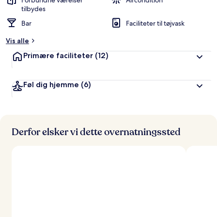
Forbundne værelser
Aircondition
ø
tilbydes
m
Bar
Faciliteter til tøjvask
t
Vis alle
a
f
Primære faciliteter
(12)
r
e
Føl dig hjemme
(6)
j
s
e
n
d
Derfor elsker vi dette overnatningssted
e