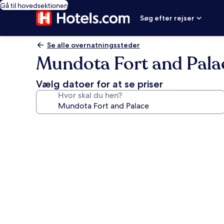
Gå til hovedsektionen
Søg efter rejser
Se alle overnatningssteder
Mundota Fort and Pala
Vælg datoer for at se priser
Hvor skal du hen?
Billedgalleri
for
Mundota
Fort
and
Palace