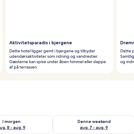
Aktivitetsparadis i bjergene
Drømm
Dette hotel ligger gemt i bjergene og tilbyder
Dette p
udendørsaktiviteter som ridning og vandrestier.
Samtli
Gæsterne kan spise under åben himmel eller slappe
og indi
af på terrassen.
lighed for i morgen aug. 8 - aug. 9
Tjek tilgængelighed for denne weeken
I morgen
Denne weekend
ug. 8 - aug. 9
aug. 7 - aug. 9