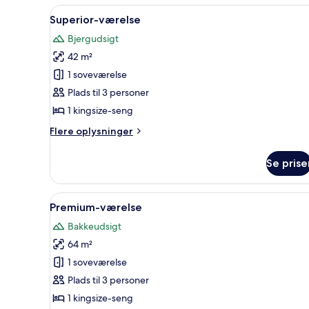
Indlæs
Et soveværelse med en seng, en
10
Superior-værelse
alle
Bjergudsigt
billeder
42 m²
af
Superior-
1 soveværelse
værelse
Plads til 3 personer
1 kingsize-seng
Flere
Flere oplysninger
oplysninger
om
Se prise
Superior-
værelse
Indlæs
En seng med himmelseng, et hvi
8
Premium-værelse
alle
Bakkeudsigt
billeder
64 m²
af
Premium-
1 soveværelse
værelse
Plads til 3 personer
1 kingsize-seng