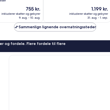
elser
10,
Prisen
Prisen
755 kr.
1.199 kr.
Alletiders,
er
er
118
inkluderer skatter og gebyrer
inkluderer skatter og gebyrer
755 kr.
1.199 kr.
anmeldelser
9. aug. - 10. aug.
31. aug. - 1. sep.
Sammenlign lignende overnatningssteder
r og fordele. Flere fordele til flere