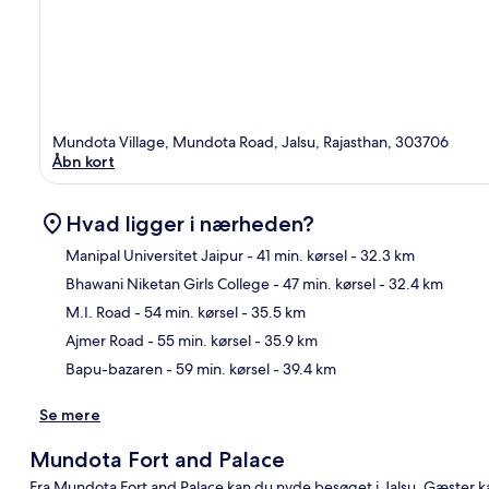
Mundota Village, Mundota Road, Jalsu, Rajasthan, 303706
Åbn kort
Hvad ligger i nærheden?
Manipal Universitet Jaipur
- 41 min. kørsel
- 32.3 km
Bhawani Niketan Girls College
- 47 min. kørsel
- 32.4 km
Kor
M.I. Road
- 54 min. kørsel
- 35.5 km
Ajmer Road
- 55 min. kørsel
- 35.9 km
Bapu-bazaren
- 59 min. kørsel
- 39.4 km
Se mere
Mundota Fort and Palace
Fra Mundota Fort and Palace kan du nyde besøget i Jalsu. Gæster ka