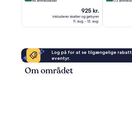
ud
ud
96 anmeldelser
173 anmeld
af
af
Prisen
925 kr.
10,
10,
er
Enestående,
Enestående,
inkluderer skatter og gebyrer
925 kr.
11. aug. - 12. aug.
96
173
anmeldelser
anmeldelser
Log på for at se tilgængelige rabatte
eventyr.
Om området