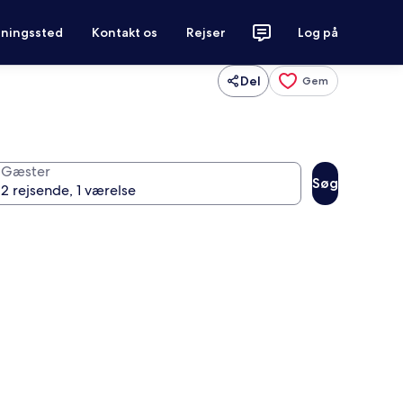
tningssted
Kontakt os
Rejser
Log på
Del
Gem
Gæster
Søg