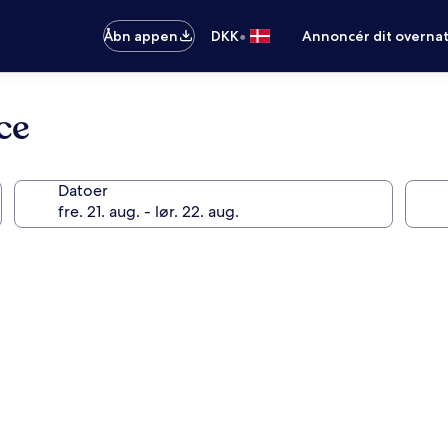
•
Åbn appen
DKK
Annoncér dit overna
ce
Datoer