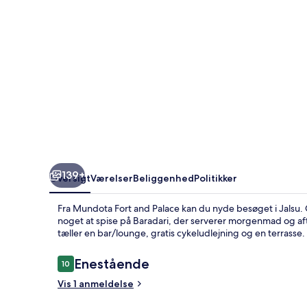
139+
Oversigt
Værelser
Beliggenhed
Politikker
Fra Mundota Fort and Palace kan du nyde besøget i Jalsu. G
noget at spise på Baradari, der serverer morgenmad og af
tæller en bar/lounge, gratis cykeludlejning og en terrasse.
Anmeldelser
Enestående
10
10 ud af 10.
Vis 1 anmeldelse