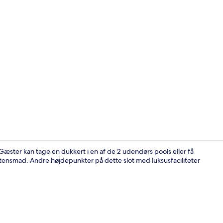
Lounge
æster kan tage en dukkert i en af de 2 udendørs pools eller få
tensmad. Andre højdepunkter på dette slot med luksusfaciliteter
Udendørsom