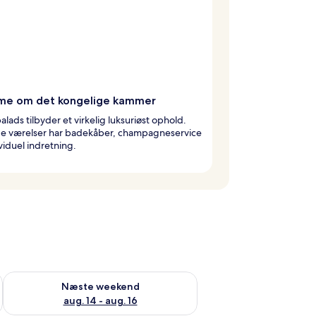
e om det kongelige kammer
alads tilbyder et virkelig luksuriøst ophold.
ge værelser har badekåber, champagneservice
viduel indretning.
d aug. 7 - aug. 9
Tjek tilgængelighed for næste weekend aug. 14 - aug. 16
Næste weekend
aug. 14 - aug. 16