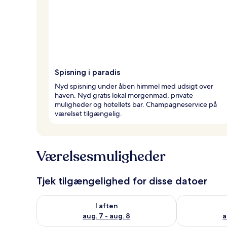
Spisning i paradis
Nyd spisning under åben himmel med udsigt over
haven. Nyd gratis lokal morgenmad, private
muligheder og hotellets bar. Champagneservice på
værelset tilgængelig.
Værelsesmuligheder
Tjek tilgængelighed for disse datoer
Tjek tilgængelighed for i aften aug. 7 - aug. 8
Tjek tilgænge
I aften
aug. 7 - aug. 8
a