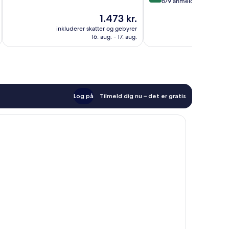
ud
679 anmeldelser
10,
af
Prisen
1.473 kr.
Enestående,
10,
er
192
Fantastisk,
inkluderer skatter og gebyrer
inkluderer 
1.473 kr.
anmeldelser
16. aug. - 17. aug.
679
anmeldelser
Log på
Tilmeld dig nu – det er gratis