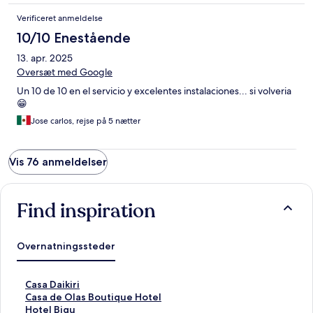
Verificeret anmeldelse
10/10 Enestående
13. apr. 2025
Oversæt med Google
Un 10 de 10 en el servicio y excelentes instalaciones... si volveria
😁
Jose carlos, rejse på 5 nætter
Vis 76 anmeldelser
Find inspiration
Overnatningssteder
L
Casa Daikiri
i
L
Casa de Olas Boutique Hotel
n
i
L
Hotel Bigu