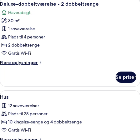
Indlæs
6
Deluxe-dobbeltværelse - 2 dobbeltsenge
alle
Haveudsigt
billeder
30 m²
af
Deluxe-
1 soveværelse
dobbeltværelse
Plads til 4 personer
-
2 dobbeltsenge
2
Gratis Wi-Fi
dobbeltsenge
Flere
Flere oplysninger
oplysninger
om
Se priser
Deluxe-
dobbeltværelse
-
Indlæs
Et moderne poolområde udendørs med f
12
2
Hus
alle
dobbeltsenge
12 soveværelser
billeder
Plads til 28 personer
af
Hus
10 kingsize-senge og 4 dobbeltsenge
Gratis Wi-Fi
Flere
Flere oplysninger