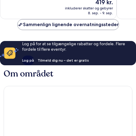
Prisen
419 kr.
10,
10,
er
Enestående,
Fremrag
inkluderer skatter og gebyrer
419 kr.
8. sep. - 9. sep.
80
232
anmeldelser
anmelde
Sammenlign lignende overnatningssteder
Log på for at se tilgængelige rabatter og fordele. Flere
fordele til flere eventyr.
Log på
Tilmeld dig nu – det er gratis
Om området