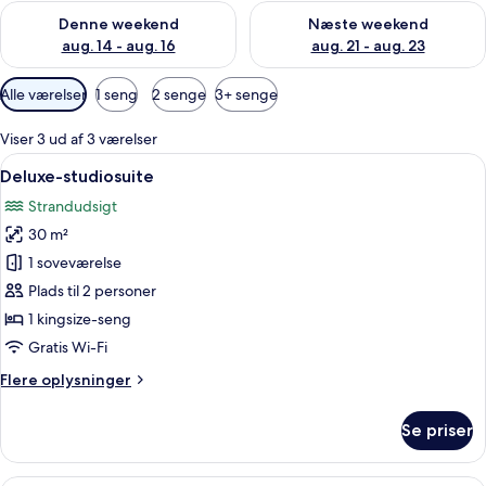
Tjek tilgængelighed for denne weekend aug. 14 - aug. 16
Tjek tilgængelighed for næste
Denne weekend
Næste weekend
aug. 14 - aug. 16
aug. 21 - aug. 23
Tilgængelige
Alle værelser
1 seng
2 senge
3+ senge
filtre
for
Viser 3 ud af 3 værelser
værelser
Indlæs
Et moderne soveværelse med en stor sen
12
Deluxe-studiosuite
alle
Strandudsigt
billeder
30 m²
af
Deluxe-
1 soveværelse
studiosuite
Plads til 2 personer
1 kingsize-seng
Gratis Wi-Fi
Flere
Flere oplysninger
oplysninger
om
Se priser
Deluxe-
studiosuite
Et hotelværelse med to senge, et træ