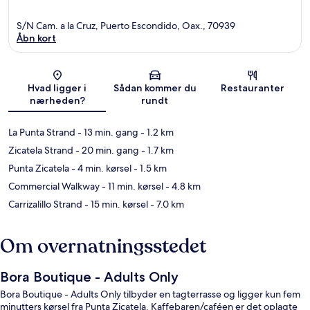
S/N Cam. a la Cruz, Puerto Escondido, Oax., 70939
Åbn kort
Kort
Hvad ligger i
Sådan kommer du
Restauranter
nærheden?
rundt
La Punta Strand
- 13 min. gang
- 1.2 km
Zicatela Strand
- 20 min. gang
- 1.7 km
Punta Zicatela
- 4 min. kørsel
- 1.5 km
Commercial Walkway
- 11 min. kørsel
- 4.8 km
Carrizalillo Strand
- 15 min. kørsel
- 7.0 km
Om overnatningsstedet
Bora Boutique - Adults Only
Bora Boutique - Adults Only tilbyder en tagterrasse og ligger kun fem
minutters kørsel fra Punta Zicatela. Kaffebaren/caféen er det oplagte