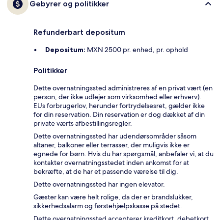
Gebyrer og politikker
Refunderbart depositum
Depositum:
MXN 2500 pr. enhed, pr. ophold
Politikker
Dette overnatningssted administreres af en privat vært (en
person, der ikke udlejer som virksomhed eller erhverv).
EUs forbrugerlov, herunder fortrydelsesret, gælder ikke
for din reservation. Din reservation er dog dækket af din
private værts afbestillingsregler.
Dette overnatningssted har udendørsområder såsom
altaner, balkoner eller terrasser, der muligvis ikke er
egnede for børn. Hvis du har spørgsmål, anbefaler vi, at du
kontakter overnatningsstedet inden ankomst for at
bekræfte, at de har et passende værelse til dig.
Dette overnatningssted har ingen elevator.
Gæster kan være helt rolige, da der er brandslukker,
sikkerhedsalarm og førstehjælpskasse på stedet.
Dette overnatningssted accepterer kreditkort, debetkort