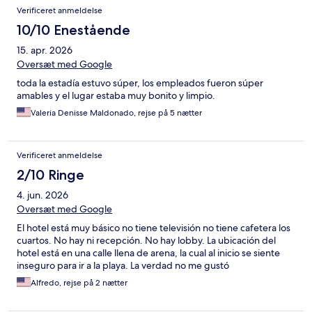
Anmeldelser
Verificeret anmeldelse
10/10 Enestående
15. apr. 2026
Oversæt med Google
toda la estadía estuvo súper, los empleados fueron súper
amables y el lugar estaba muy bonito y limpio.
Valeria Denisse Maldonado, rejse på 5 nætter
Verificeret anmeldelse
2/10 Ringe
4. jun. 2026
Oversæt med Google
El hotel está muy básico no tiene televisión no tiene cafetera los
cuartos. No hay ni recepción. No hay lobby. La ubicación del
hotel está en una calle llena de arena, la cual al inicio se siente
inseguro para ir a la playa. La verdad no me gustó
Alfredo, rejse på 2 nætter