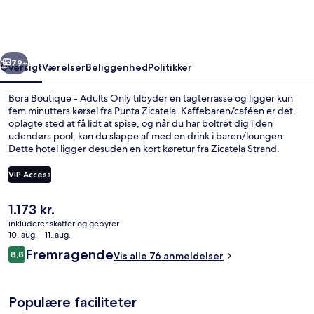
Adults
Only
rige
Næste
79+
Oversigt
Værelser
Beliggenhed
Politikker
Bora Boutique - Adults Only tilbyder en tagterrasse og ligger kun
fem minutters kørsel fra Punta Zicatela. Kaffebaren/caféen er det
oplagte sted at få lidt at spise, og når du har boltret dig i den
udendørs pool, kan du slappe af med en drink i baren/loungen.
Dette hotel ligger desuden en kort køretur fra Zicatela Strand.
VIP Access
Den
1.173 kr.
Udendørsområde
nuværende
inkluderer skatter og gebyrer
pris
10. aug. - 11. aug.
er
Anmeldelser
Fremragende
8,8
Vis alle 76 anmeldelser
1.173 kr.
8,8 ud af 10.
Populære faciliteter