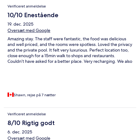
Verificeret anmeldelse
10/10 Enestående
19. dec. 2025
Oversæt med Google
Amazing stay. The staff were fantastic, the food was delicious
and well priced, and the rooms were spotless. Loved the privacy
and the private pool. It felt very luxurious. Perfect location too,
close enough for a 15min walk to shops and restaurants.
Couldn’t have asked for a better place. Very recharging. We also
loved that everything got charged to your room so you never
had to pull out your wallet until the end.
Shawn, rejse på 7 nætter
Verificeret anmeldelse
8/10 Rigtig godt
6. dec. 2025
Oversæt med Google