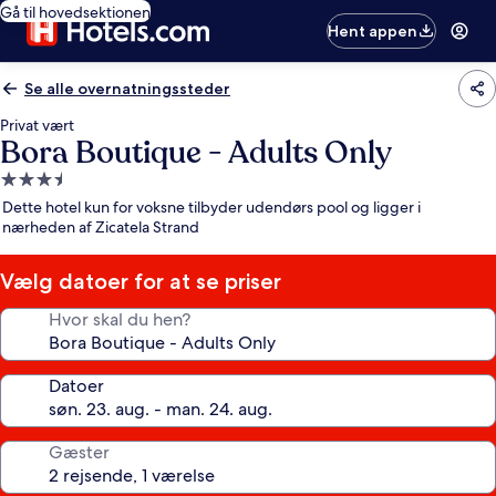
Gå til hovedsektionen
Hent appen
Se alle overnatningssteder
Privat vært
Bora Boutique - Adults Only
3.5-
stjernet
Dette hotel kun for voksne tilbyder udendørs pool og ligger i
overnatningssted
nærheden af Zicatela Strand
Vælg datoer for at se priser
Hvor skal du hen?
Datoer
Gæster