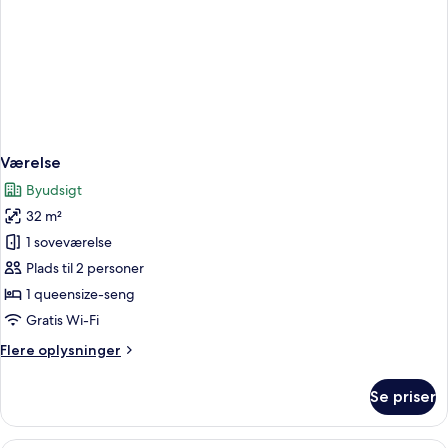
Værelse
Byudsigt
32 m²
1 soveværelse
Plads til 2 personer
1 queensize-seng
Gratis Wi-Fi
Flere
Flere oplysninger
oplysninger
om
Se priser
Værelse
Et hotelværelse med to senge, et stor