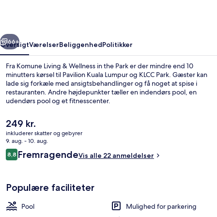
Wellness
in
the
rige
Næste
Park
66+
Oversigt
Værelser
Beliggenhed
Politikker
Fra Komune Living & Wellness in the Park er der mindre end 10
minutters kørsel til Pavilion Kuala Lumpur og KLCC Park. Gæster kan
lade sig forkæle med ansigtsbehandlinger og få noget at spise i
restauranten. Andre højdepunkter tæller en indendørs pool, en
udendørs pool og et fitnesscenter.
Den
249 kr.
nuværende
inkluderer skatter og gebyrer
pris
9. aug. - 10. aug.
Indendørs pool, udendørs pool
er
Anmeldelser
Fremragende
8,8
Vis alle 22 anmeldelser
249 kr.
8,8 ud af 10.
Populære faciliteter
Pool
Mulighed for parkering