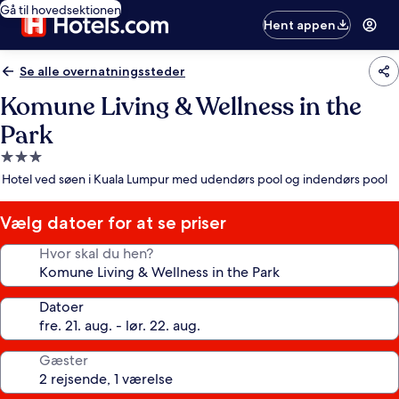
Gå til hovedsektionen
Hent appen
Se alle overnatningssteder
Komune Living & Wellness in the
Park
3.0-
stjernet
Hotel ved søen i Kuala Lumpur med udendørs pool og indendørs pool
overnatningssted
Vælg datoer for at se priser
Hvor skal du hen?
Datoer
Gæster