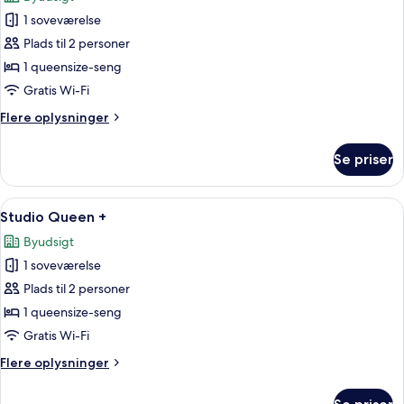
billeder
1 soveværelse
af
Studio
Plads til 2 personer
Queen
1 queensize-seng
Gratis Wi-Fi
Flere
Flere oplysninger
oplysninger
om
Se priser
Studio
Queen
Indlæs
Et moderne hotelværelse med en stor s
5
Studio Queen +
alle
Byudsigt
billeder
1 soveværelse
af
Studio
Plads til 2 personer
Queen
1 queensize-seng
+
Gratis Wi-Fi
Flere
Flere oplysninger
oplysninger
om