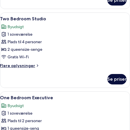
Se priser
Studio
Queen
+
Indlæs
Et moderne hotelværelse med to senge,
3
Two Bedroom Studio
alle
Byudsigt
billeder
1 soveværelse
af
Two
Plads til 4 personer
Bedroom
2 queensize-senge
Studio
Gratis Wi-Fi
Flere
Flere oplysninger
oplysninger
om
Se priser
Two
Bedroom
Studio
Indlæs
Et hotelværelse med en stor seng, et 
4
One Bedroom Executive
alle
Byudsigt
billeder
1 soveværelse
af
One
Plads til 2 personer
Bedroom
1 queensize-seng