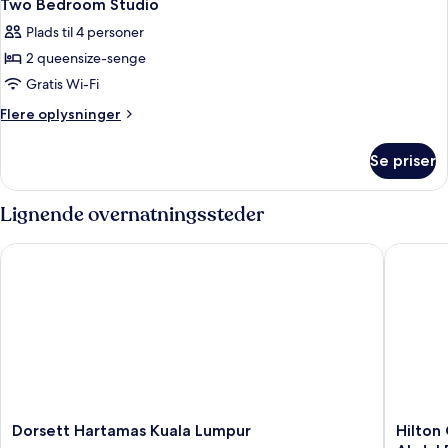
12
View
Two Bedroom Studio
alle
Plads til 4 personer
billeder
2 queensize-senge
af
Two
Gratis Wi-Fi
Bedroom
Flere
Flere oplysninger
Studio
oplysninger
om
Se priser
Two
Bedroom
Studio
Lignende overnatningssteder
Dorsett Hartamas Kuala Lumpur
Hilton G
Dorsett
Hilton
Dorsett Hartamas Kuala Lumpur
Hilton
Hartamas
Garden