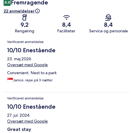
Fremragende
8,8
22 anmeldelser
9,2
8,4
8,4
Rengøring
Faciliteter
Service og personale
Anmeldelser
Verificeret anmeldelse
10/10 Enestående
23. maj 2026
Oversæt med Google
Convenient. Next to a park
Janice, rejse på 3 nætter
Verificeret anmeldelse
10/10 Enestående
27. jul. 2024
Oversæt med Google
Great stay