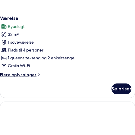
Værelse
Byudsigt
32 m²
1 soveværelse
Plads til 4 personer
1 queensize-seng og 2 enkeltsenge
Gratis Wi-Fi
Flere
Flere oplysninger
oplysninger
om
Se priser
Værelse