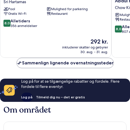
Abdul 
Sri Hartamas
Kuala
Inn
Chow Ki
Pool
Mulighed for parkering
Lumpur
Kuala
Gratis Wi-Fi
Restaurant
Sri
Lumpur
Muligh
Restau
Hartamas
Jalan
8.0
Alletiders
8,0
Tuanku
ud
356 anmeldelser
8.0
Alle
8,0
Abdul
af
ud
807 
Rahman
10,
af
Prisen
292 kr.
North
Alletiders,
10,
er
Chow
356
Alletider
inkluderer skatter og gebyrer
292 kr.
Kit
anmeldelser
30. aug. - 31. aug.
807
anmelde
Sammenlign lignende overnatningssteder
Log på for at se tilgængelige rabatter og fordele. Flere
fordele til flere eventyr.
Log på
Tilmeld dig nu – det er gratis
Om området