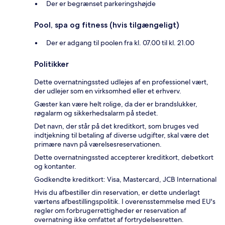
Der er begrænset parkeringshøjde
Pool, spa og fitness (hvis tilgængeligt)
Der er adgang til poolen fra kl. 07.00 til kl. 21.00
Politikker
Dette overnatningssted udlejes af en professionel vært,
der udlejer som en virksomhed eller et erhverv.
Gæster kan være helt rolige, da der er brandslukker,
røgalarm og sikkerhedsalarm på stedet.
Det navn, der står på det kreditkort, som bruges ved
indtjekning til betaling af diverse udgifter, skal være det
primære navn på værelsesreservationen.
Dette overnatningssted accepterer kreditkort, debetkort
og kontanter.
Godkendte kreditkort: Visa, Mastercard, JCB International
Hvis du afbestiller din reservation, er dette underlagt
værtens afbestillingspolitik. I overensstemmelse med EU's
regler om forbrugerrettigheder er reservation af
overnatning ikke omfattet af fortrydelsesretten.