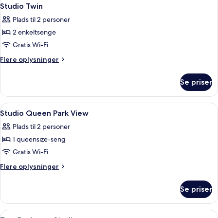
Indlæs
6
Studio Twin
alle
Plads til 2 personer
billeder
2 enkeltsenge
af
Studio
Gratis Wi-Fi
Twin
Flere
Flere oplysninger
oplysninger
om
Se priser
Studio
Twin
Indlæs
Et moderne hotelværelse med et stort v
10
Studio Queen Park View
alle
Plads til 2 personer
billeder
1 queensize-seng
af
Studio
Gratis Wi-Fi
Queen
Flere
Flere oplysninger
Park
oplysninger
om
View
Se priser
Studio
Queen
Park
Indlæs
Et moderne loungeområde med sofaer, 