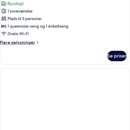
Byudsigt
billeder
1 soveværelse
af
Two
Plads til 3 personer
Bedroom
1 queensize-seng og 1 enkeltseng
Deluxe
Gratis Wi-Fi
Flere
Flere oplysninger
oplysninger
om
Se priser
Two
Bedroom
Deluxe