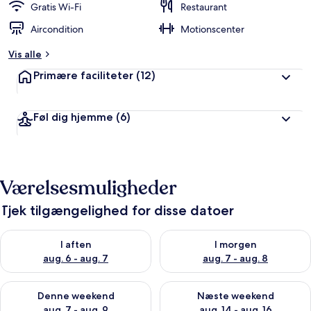
Gratis Wi-Fi
Restaurant
Aircondition
Motionscenter
Vis alle
Primære faciliteter
(12)
Føl dig hjemme
(6)
Værelsesmuligheder
Tjek tilgængelighed for disse datoer
Tjek tilgængelighed for i aften aug. 6 - aug. 7
Tjek tilgængelighed for i morg
I aften
I morgen
aug. 6 - aug. 7
aug. 7 - aug. 8
Tjek tilgængelighed for denne weekend aug. 7 - aug. 9
Tjek tilgængelighed for næste
Denne weekend
Næste weekend
aug. 7 - aug. 9
aug. 14 - aug. 16