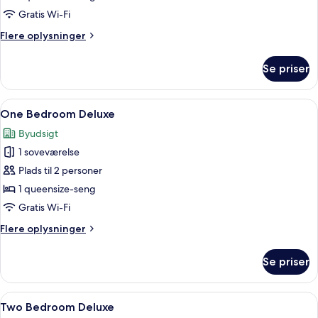
Executive
Gratis Wi-Fi
Flere
Flere oplysninger
oplysninger
om
Se priser
One
Bedroom
Executive
Indlæs
Et hotelværelse med seng, skrivebord,
4
One Bedroom Deluxe
alle
Byudsigt
billeder
1 soveværelse
af
One
Plads til 2 personer
Bedroom
1 queensize-seng
Deluxe
Gratis Wi-Fi
Flere
Flere oplysninger
oplysninger
om
Se priser
One
Bedroom
Deluxe
Indlæs
Et moderne hotelværelse med en stor s
5
Two Bedroom Deluxe
alle