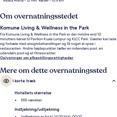
Axiata Arena
- 12 min. kørsel
- 10.6 km
Om overnatningsstedet
Komune Living & Wellness in the Park
Fra Komune Living & Wellness in the Park er der mindre end 10
minutters kørsel til Pavilion Kuala Lumpur og KLCC Park. Gæster kan lade
sig forkæle med ansigtsbehandlinger og få noget at spise i
restauranten. Andre højdepunkter tæller en indendørs pool, en
udendørs pool og et fitnesscenter.
Oplysninger om afbestillingsrettigheder
Mere om dette overnatningssted
I korte træk
Hotellets størrelse
555 værelser
Indtjekning/udtjekning
Indtjekning er fra kl. 14.00 til kl. 00.00