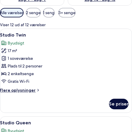
Tilgængelige
Alle værelser
2 senge
1 seng
3+ senge
filtre
for
Viser 12 ud af 12 værelser
værelser
Indlæs
Et hotelværelse med to senge, et skri
4
Studio Twin
alle
Byudsigt
billeder
17 m²
af
Studio
1 soveværelse
Twin
Plads til 2 personer
2 enkeltsenge
Gratis Wi-Fi
Flere
Flere oplysninger
oplysninger
om
Se priser
Studio
Twin
Indlæs
Et moderne hotelværelse med en stor 
5
Studio Queen
alle
Byudsigt