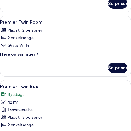
Se priser
Deluxe
Suite
Twin
Indlæs
Et hotelværelse med en stor seng, et f
9
Premier Twin Room
alle
Plads til 2 personer
billeder
2 enkeltsenge
af
Premier
Gratis Wi-Fi
Twin
Flere
Flere oplysninger
Room
oplysninger
om
Se priser
Premier
Twin
Room
Indlæs
Et hotelværelse med to senge, et skriv
14
Premier Twin Bed
alle
Byudsigt
billeder
42 m²
af
Premier
1 soveværelse
Twin
Plads til 3 personer
Bed
2 enkeltsenge