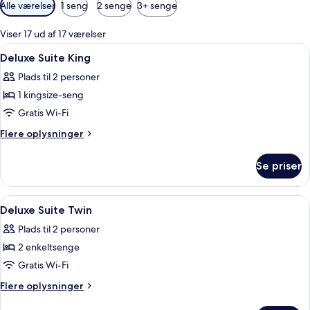
Tilgængelige
Alle værelser
1 seng
2 senge
3+ senge
filtre
for
Viser 17 ud af 17 værelser
værelser
Indlæs
Et hotelværelse med en stor seng, udsigt
11
Deluxe Suite King
alle
Plads til 2 personer
billeder
1 kingsize-seng
af
Deluxe
Gratis Wi-Fi
Suite
Flere
Flere oplysninger
King
oplysninger
om
Se priser
Deluxe
Suite
King
Indlæs
Premium-sengetøj, minibar, pengeska
8
Deluxe Suite Twin
alle
Plads til 2 personer
billeder
2 enkeltsenge
af
Deluxe
Gratis Wi-Fi
Suite
Flere
Flere oplysninger
Twin
oplysninger
om