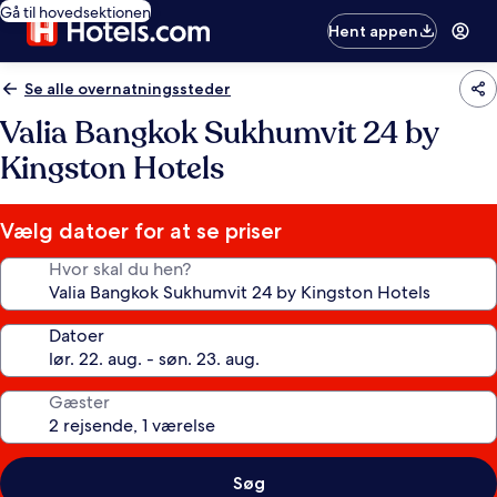
Gå til hovedsektionen
Hent appen
Se alle overnatningssteder
Valia Bangkok Sukhumvit 24 by
Kingston Hotels
Vælg datoer for at se priser
Hvor skal du hen?
Datoer
Gæster
Søg