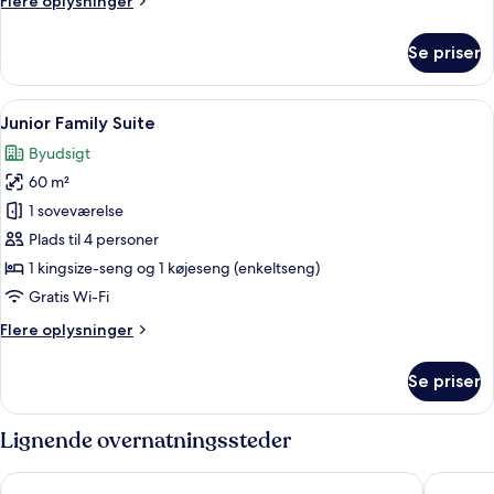
Flere oplysninger
oplysninger
om
Se priser
Jacuzzi
Suite
Indlæs
Junior Family Suite | Premium-senget
6
Junior Family Suite
alle
Byudsigt
billeder
60 m²
af
Junior
1 soveværelse
Family
Plads til 4 personer
Suite
1 kingsize-seng og 1 køjeseng (enkeltseng)
Gratis Wi-Fi
Flere
Flere oplysninger
oplysninger
om
Se priser
Junior
Family
Suite
Lignende overnatningssteder
Rembrandt Hotel Bangkok
Grande C