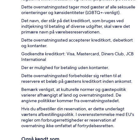
Dette overnatningssted tager mod gæster af alle seksuelle
orienteringer og kønsidentiteter (LGBTQ+-venligt).
Det navn, der står på det kreditkort, som bruges ved
indtjekning til betaling af diverse udgifter, skal være det
primære navn på værelsesreservationen.
Dette overnatningssted accepterer kreditkort, debetkort
og kontanter.
Godkendte kreditkort: Visa, Mastercard, Diners Club, JCB
International
Der er mulighed for betaling uden kontanter.
Dette overnatningssted forbeholder sig retten til at
reservere et beløb på gæstens kreditkort inden ankomst.
Bemærk venligst, at kulturelle normer og gæstepolitik
varierer afhængigt af land og overnatningssted. De
angivne politikker kommer fra overnatningsstedet.
Hvis du afbestiller din reservation, er dette underlagt
værtens afbestillingspolitik. I overensstemmelse med EU's
regler om forbrugerrettigheder er reservation af
overnatning ikke omfattet af fortrydelsesretten.
Også kendt som