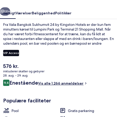
Kingston
rige
Næste
Hotels
131+
Oversigt
Værelser
Beliggenhed
Politikker
Fra Valia Bangkok Sukhumvit 24 by Kingston Hotels er der kun fem
minutters kørsel til Lumpini Park og Terminal 21 Shopping Mall. Når
du har været forbi fitnesscenteret for at træne, kan du få lidt at
spise i restauranten eller slappe af med en drink i baren/loungen. En
udendørs pool, en bar ved poolen og en børnepool er andre
højdepunkter på dette hotel med luksusfaciliteter. Stedets
hjælpsomme personale og morgenmad får rigtig gode
VIP Access
bedømmelser fra rejsende. Overnatningsstedet ligger kun en kort
gåtur fra offentlig transport: Queen Sirikit National Convention
Den
576 kr.
Centre Metrostation ligger 10 minutter væk og Phrom Phong BTS-
Valia Suite | Byudsigt
nuværende
station ligger 15 minutter derfra.
inkluderer skatter og gebyrer
pris
28. aug. - 29. aug.
er
Anmeldelser
Enestående
9,4
Vis alle 1.266 anmeldelser
576 kr.
9,4 ud af 10.
Populære faciliteter
Pool
Gratis parkering