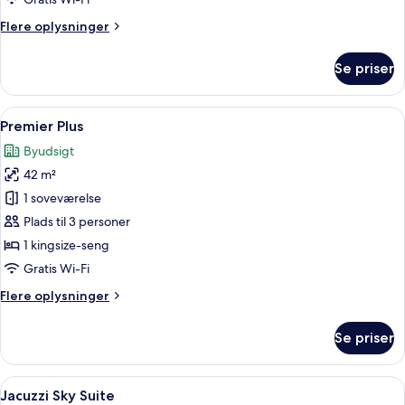
Flere
Flere oplysninger
oplysninger
om
Se priser
Deluxe
Suite
Twin
Indlæs
Premier Plus | Premium-sengetøj, min
6
Premier Plus
alle
Byudsigt
billeder
42 m²
af
Premier
1 soveværelse
Plus
Plads til 3 personer
1 kingsize-seng
Gratis Wi-Fi
Flere
Flere oplysninger
oplysninger
om
Se priser
Premier
Plus
Indlæs
En høj bygning med udsigt over bybill
7
Jacuzzi Sky Suite