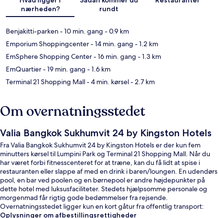
nærheden?
rundt
Benjakitti-parken
- 10 min. gang
- 0.9 km
Emporium Shoppingcenter
- 14 min. gang
- 1.2 km
EmSphere Shopping Center
- 16 min. gang
- 1.3 km
EmQuartier
- 19 min. gang
- 1.6 km
Terminal 21 Shopping Mall
- 4 min. kørsel
- 2.7 km
Om overnatningsstedet
Valia Bangkok Sukhumvit 24 by Kingston Hotels
Fra Valia Bangkok Sukhumvit 24 by Kingston Hotels er der kun fem
minutters kørsel til Lumpini Park og Terminal 21 Shopping Mall. Når du
har været forbi fitnesscenteret for at træne, kan du få lidt at spise i
restauranten eller slappe af med en drink i baren/loungen. En udendørs
pool, en bar ved poolen og en børnepool er andre højdepunkter på
dette hotel med luksusfaciliteter. Stedets hjælpsomme personale og
morgenmad får rigtig gode bedømmelser fra rejsende.
Overnatningsstedet ligger kun en kort gåtur fra offentlig transport:
Queen Sirikit National Convention Centre Metrostation ligger 10
Oplysninger om afbestillingsrettigheder