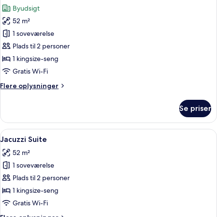
alle
Byudsigt
billeder
52 m²
af
Jacuzzi
1 soveværelse
Sky
Plads til 2 personer
Suite
1 kingsize-seng
Gratis Wi-Fi
Flere
Flere oplysninger
oplysninger
om
Se priser
Jacuzzi
Sky
Suite
Indlæs
Jacuzzi Suite | Badeværelse | Gratis to
7
Jacuzzi Suite
alle
52 m²
billeder
1 soveværelse
af
Jacuzzi
Plads til 2 personer
Suite
1 kingsize-seng
Gratis Wi-Fi
Flere