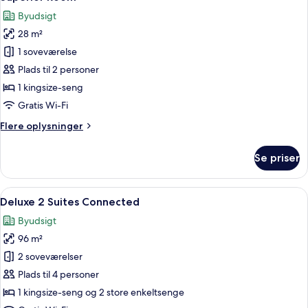
alle
Byudsigt
billeder
28 m²
af
Superior
1 soveværelse
Room
Plads til 2 personer
1 kingsize-seng
Gratis Wi-Fi
Flere
Flere oplysninger
oplysninger
om
Se priser
Superior
Room
Indlæs
Et hotelværelse med en stor seng, et 
9
Deluxe 2 Suites Connected
alle
Byudsigt
billeder
96 m²
af
Deluxe
2 soveværelser
2
Plads til 4 personer
Suites
1 kingsize-seng og 2 store enkeltsenge
Connected