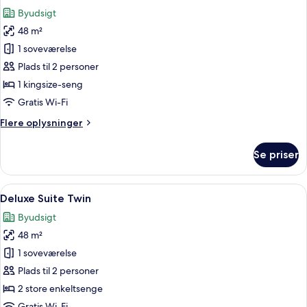
alle
Byudsigt
billeder
48 m²
af
Deluxe
1 soveværelse
Suite
Plads til 2 personer
King
1 kingsize-seng
Gratis Wi-Fi
Flere
Flere oplysninger
oplysninger
om
Se priser
Deluxe
Suite
King
Indlæs
Premium-sengetøj, minibar, pengeska
8
Deluxe Suite Twin
alle
Byudsigt
billeder
48 m²
af
Deluxe
1 soveværelse
Suite
Plads til 2 personer
Twin
2 store enkeltsenge
Gratis Wi-Fi