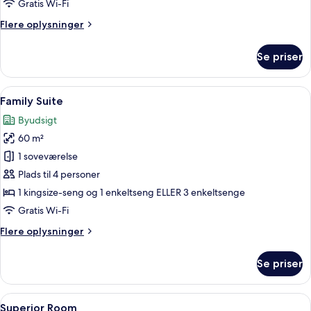
Gratis Wi-Fi
Flere
Flere oplysninger
oplysninger
om
Se priser
Premier
Twin
Bed
Indlæs
Et hotelværelse med en stor seng, et 
8
Family Suite
alle
Byudsigt
billeder
60 m²
af
Family
1 soveværelse
Suite
Plads til 4 personer
1 kingsize-seng og 1 enkeltseng ELLER 3 enkeltsenge
Gratis Wi-Fi
Flere
Flere oplysninger
oplysninger
om
Se priser
Family
Suite
Indlæs
Et hotelværelse med en stor seng, ba
6
Superior Room