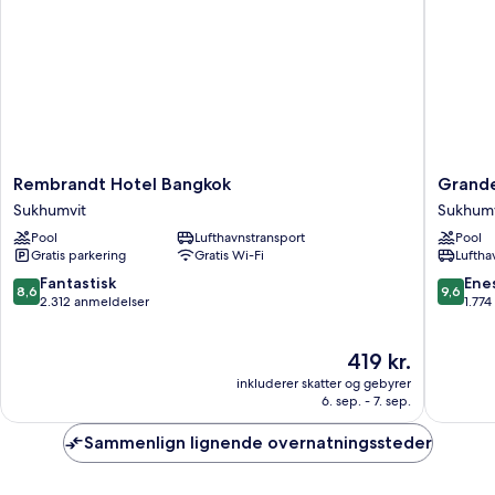
Rembrandt
Grande
Rembrandt Hotel Bangkok
Grande
Hotel
Centre
Sukhumvit
Sukhumv
Bangkok
Point
Pool
Lufthavnstransport
Pool
Sukhumvit
Sukhumv
Gratis parkering
Gratis Wi-Fi
Luftha
55
Sukhumv
8.6
9.6
Fantastisk
Ene
8,6
9,6
ud
ud
2.312 anmeldelser
1.77
af
af
10,
10,
Prisen
419 kr.
Fantastisk,
Eneståe
er
2.312
1.774
inkluderer skatter og gebyrer
419 kr.
anmeldelser
anmelde
6. sep. - 7. sep.
Sammenlign lignende overnatningssteder