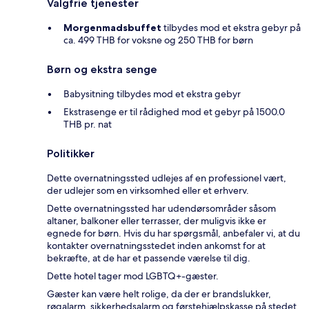
Valgfrie tjenester
Morgenmadsbuffet
tilbydes mod et ekstra gebyr på
ca. 499 THB for voksne og 250 THB for børn
Børn og ekstra senge
Babysitning tilbydes mod et ekstra gebyr
Ekstrasenge er til rådighed mod et gebyr på 1500.0
THB pr. nat
Politikker
Dette overnatningssted udlejes af en professionel vært,
der udlejer som en virksomhed eller et erhverv.
Dette overnatningssted har udendørsområder såsom
altaner, balkoner eller terrasser, der muligvis ikke er
egnede for børn. Hvis du har spørgsmål, anbefaler vi, at du
kontakter overnatningsstedet inden ankomst for at
bekræfte, at de har et passende værelse til dig.
Dette hotel tager mod LGBTQ+-gæster.
Gæster kan være helt rolige, da der er brandslukker,
røgalarm, sikkerhedsalarm og førstehjælpskasse på stedet.