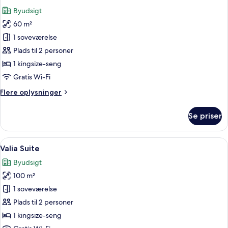
alle
Byudsigt
billeder
60 m²
af
Junior
1 soveværelse
Suite
Plads til 2 personer
1 kingsize-seng
Gratis Wi-Fi
Flere
Flere oplysninger
oplysninger
om
Se priser
Junior
Suite
Indlæs
Et moderne spa-område med et stort 
10
Valia Suite
alle
Byudsigt
billeder
100 m²
af
Valia
1 soveværelse
Suite
Plads til 2 personer
1 kingsize-seng