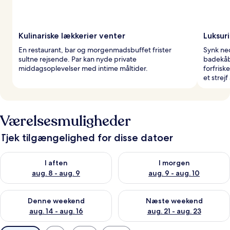
Kulinariske lækkerier venter
Luksur
En restaurant, bar og morgenmadsbuffet frister
Synk ned
sultne rejsende. Par kan nyde private
badekåb
middagsoplevelser med intime måltider.
forfrisk
et strejf
Værelsesmuligheder
Tjek tilgængelighed for disse datoer
Tjek tilgængelighed for i aften aug. 8 - aug. 9
Tjek tilgængelighed for i morg
I aften
I morgen
aug. 8 - aug. 9
aug. 9 - aug. 10
Tjek tilgængelighed for denne weekend aug. 14 - aug. 16
Tjek tilgængelighed for næste
Denne weekend
Næste weekend
aug. 14 - aug. 16
aug. 21 - aug. 23