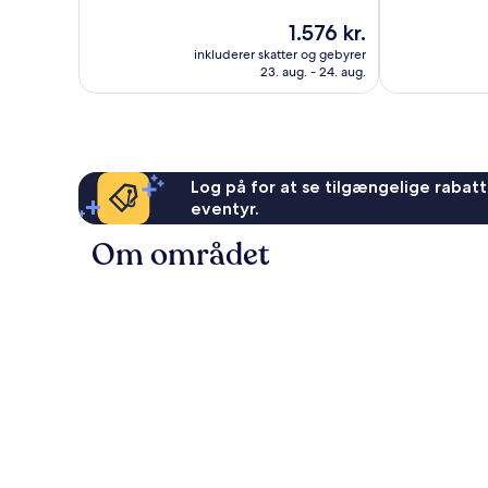
10,
10,
Prisen
1.576 kr.
Fremragende,
Fantastisk,
er
inkluderer skatter og gebyrer
1.000
462
1.576 kr.
23. aug. - 24. aug.
anmeldelser
anmeldelser
Log på for at se tilgængelige rabatte
eventyr.
Om området