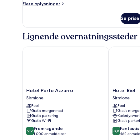
Flere
Flere oplysninger
oplysninger
om
Se prise
Standardværelse
til
3
Lignende overnatningssteder
personer
Hotel Porto Azzurro
Hotel Riel
Hotel
Hotel
Hotel Porto Azzurro
Hotel Riel
Porto
Riel
Sirmione
Sirmione
Azzurro
Sirmione
Pool
Pool
Sirmione
Gratis morgenmad
Gratis morg
Gratis parkering
Kæledyrsvenl
Gratis Wi-Fi
Gratis parker
9.2
8.6
Fremragende
Fantastis
9,2
8,6
ud
ud
1.000 anmeldelser
462 anmeld
af
af