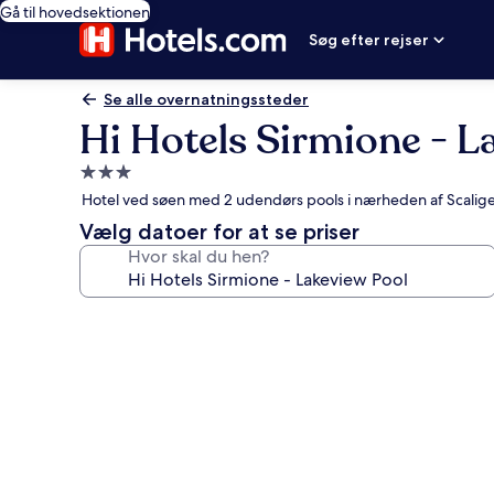
Gå til hovedsektionen
Søg efter rejser
Se alle overnatningssteder
Hi Hotels Sirmione - L
3.0-
stjernet
Hotel ved søen med 2 udendørs pools i nærheden af Scalige
overnatningssted
Vælg datoer for at se priser
Hvor skal du hen?
Billedgalleri
for
Hi
Hotels
Sirmione
-