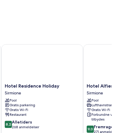
Hotel Residence Holiday
Hotel Alfieri
Hotel
Hotel
Hotel Residence Holiday
Hotel Alfieri
Residence
Alfieri
Sirmione
Sirmione
Holiday
Sirmione
Pool
Pool
Sirmione
Gratis parkering
Lufthavnstransport
Gratis Wi-Fi
Gratis Wi-Fi
Restaurant
Forbundne værelser
tilbydes
8.2
Alletiders
8,2
9.0
Fremragende
ud
268 anmeldelser
9,0
ud
271 anmeldelser
af