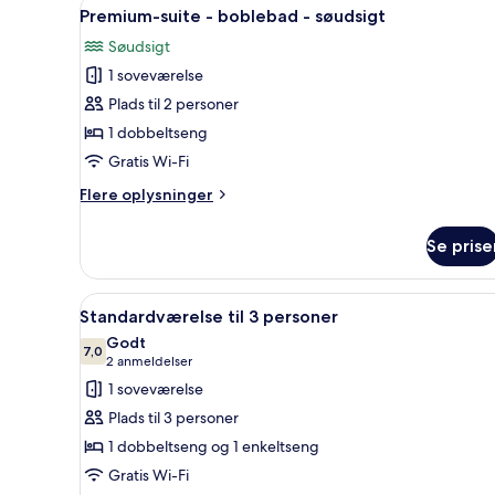
Indlæs
Et moderne hotelværelse med e
16
Premium-suite - boblebad - søudsigt
alle
Søudsigt
billeder
1 soveværelse
af
Premium-
Plads til 2 personer
suite
1 dobbeltseng
-
Gratis Wi-Fi
boblebad
Flere
Flere oplysninger
-
oplysninger
søudsigt
om
Se prise
Premium-
suite
-
Indlæs
Standardværelse til 3 personer
5
boblebad
Standardværelse til 3 personer
alle
-
Godt
søudsigt
billeder
7,0
7,0 ud af 10
(2
2 anmeldelser
af
anmeldelser)
1 soveværelse
Standardværelse
Plads til 3 personer
til
1 dobbeltseng og 1 enkeltseng
3
Gratis Wi-Fi
personer