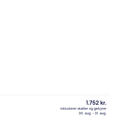
 overnatningsstedet
Restaurant
Den
1.752 kr.
nuværende
inkluderer skatter og gebyrer
pris
30. aug. - 31. aug.
ols, åben fra kl. 09.00 til kl. 20.00, parasoller
Deluxe-suite - søudsigt | Minibar, pe
er
1.752 kr.