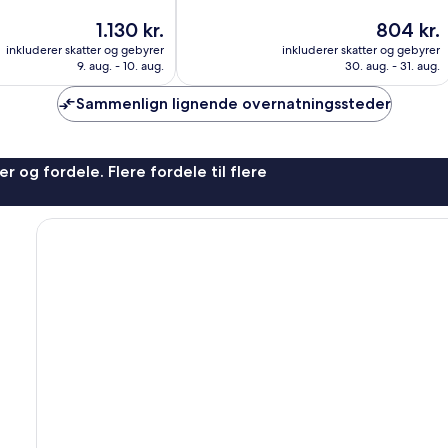
10,
Prisen
Prisen
1.130 kr.
804 kr.
Fantastisk,
er
er
inkluderer skatter og gebyrer
inkluderer skatter og gebyrer
212
1.130 kr.
804 kr.
9. aug. - 10. aug.
30. aug. - 31. aug.
anmeldelser
Sammenlign lignende overnatningssteder
r og fordele. Flere fordele til flere