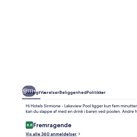
Lakeview
Pool
111+
Oversigt
Værelser
Beliggenhed
Politikker
Hi Hotels Sirmione - Lakeview Pool ligger kun fem minutters
kan du slappe af med en drink i baren ved poolen. Andre h
Anmeldelser
Fremragende
8,8
8,8 ud af 10.
Vis alle 360 anmeldelser