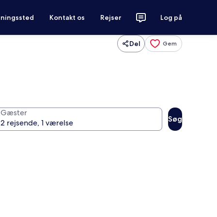
tningssted
Kontakt os
Rejser
Log på
Del
Gem
Gæster
Søg