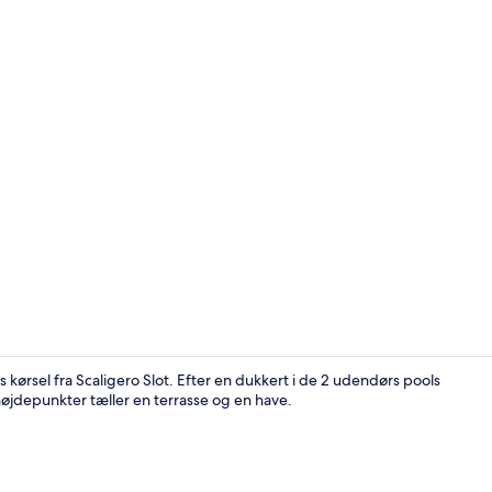
Facilitet på
 kørsel fra Scaligero Slot. Efter en dukkert i de 2 udendørs pools
øjdepunkter tæller en terrasse og en have.
2 udendørs po