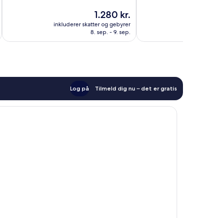
af
10,
Prisen
1.280 kr.
10,
Alletiders,
er
Fremragende,
inkluderer skatter og gebyrer
inkluderer 
268
1.280 kr.
8. sep. - 9. sep.
271
anmeldelser
anmeldelser
Log på
Tilmeld dig nu – det er gratis