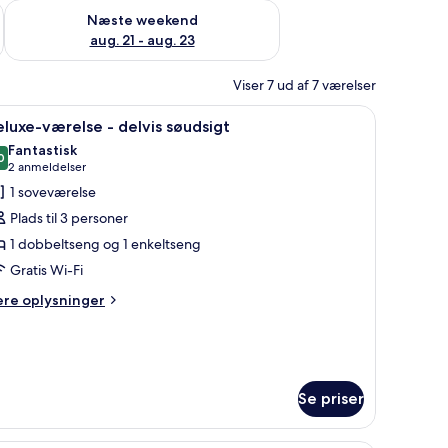
d aug. 14 - aug. 16
Tjek tilgængelighed for næste weekend aug. 21 - aug. 23
Næste weekend
aug. 21 - aug. 23
Viser 7 ud af 7 værelser
bord, et fjernsyn og et stort spejl.
ndlæs
Et hotelværelse med seng, skrivebord med fjer
6
luxe-værelse - delvis søudsigt
le
Fantastisk
illeder
0
9,0 ud af 10
(2
2 anmeldelser
f
anmeldelser)
1 soveværelse
eluxe-
Plads til 3 personer
ærelse
1 dobbeltseng og 1 enkeltseng
Gratis Wi-Fi
elvis
øudsigt
ere
ere oplysninger
lysninger
m
luxe-
relse
Se priser
lvis
udsigt