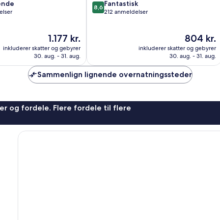
8.6
ende
Fantastisk
8,6
ud
elser
212 anmeldelser
af
10,
Prisen
Prisen
1.177 kr.
804 kr.
,
Fantastisk,
er
er
212
inkluderer skatter og gebyrer
inkluderer skatter og gebyrer
1.177 kr.
804 kr.
anmeldelser
30. aug. - 31. aug.
30. aug. - 31. aug.
Sammenlign lignende overnatningssteder
r og fordele. Flere fordele til flere