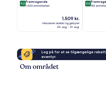
9.2
9.0
Fremragende
Fremrag
9,2
9,0
ud
ud
1.000 anmeldelser
152 anmeld
af
af
10,
10,
Prisen
1.509 kr.
Fremragende,
Fremragende
er
1.000
152
inkluderer skatter og gebyrer
1.509 kr.
anmeldelser
anmeldelser
30. aug. - 31. aug.
Log på for at se tilgængelige rabatte
eventyr.
Om området