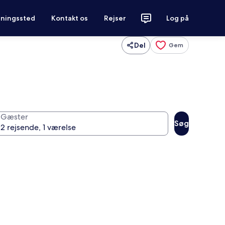
tningssted
Kontakt os
Rejser
Log på
Del
Gem
Gæster
Søg