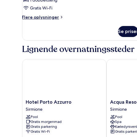
Gratis Wi-Fi
Flere
Flere oplysninger
oplysninger
om
Se prise
Economy-
dobbeltværelse
Lignende overnatningssteder
Hotel Porto Azzurro
Acqua Resort
Hotel
Acqua
Hotel Porto Azzurro
Acqua Reso
Porto
Resorts
Sirmione
Sirmione
Azzurro
Sirmione
Pool
Pool
Sirmione
Gratis morgenmad
Spa
Gratis parkering
Kæledyrsvenl
Gratis Wi-Fi
Gratis parker