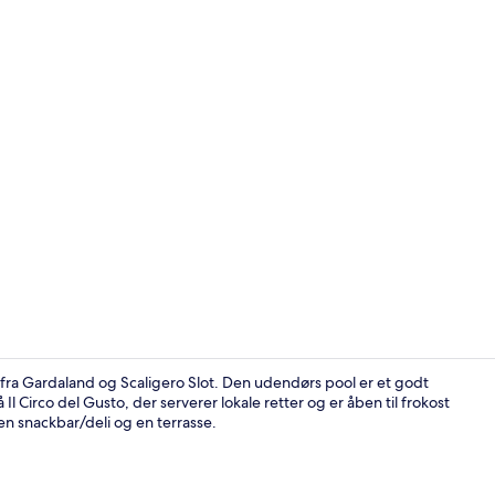
Terrasse/gå
fra Gardaland og Scaligero Slot. Den udendørs pool er et godt
Il Circo del Gusto, der serverer lokale retter og er åben til frokost
n snackbar/deli og en terrasse.
Standard-dob