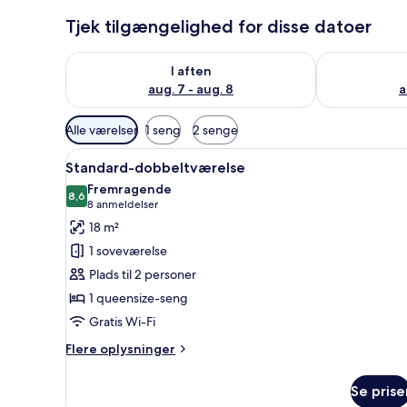
Tjek tilgængelighed for disse datoer
Tjek tilgængelighed for i aften aug. 7 - aug. 8
Tjek tilgænge
I aften
aug. 7 - aug. 8
a
Tilgængelige
Alle værelser
1 seng
2 senge
filtre
Indlæs
Et soveværelse med seng, senge
for
12
Standard-dobbeltværelse
alle
værelser
Fremragende
billeder
8,6
8,6 ud af 10
(8
8 anmeldelser
af
anmeldelser)
18 m²
Standard-
1 soveværelse
dobbeltværelse
Plads til 2 personer
1 queensize-seng
Gratis Wi-Fi
Flere
Flere oplysninger
oplysninger
om
Se prise
Standard-