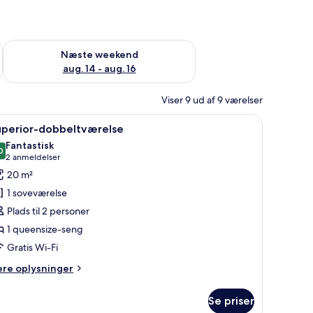
d aug. 7 - aug. 9
Tjek tilgængelighed for næste weekend aug. 14 - aug. 16
Næste weekend
aug. 14 - aug. 16
Viser 9 ud af 9 værelser
en seng med brun sengegavl, et natbord og en stol.
ndlæs
Superior-dobbeltværelse | Dundyner, skrivebor
12
uperior-dobbeltværelse
le
Fantastisk
illeder
0
9,0 ud af 10
(2
2 anmeldelser
f
anmeldelser)
20 m²
uperior-
1 soveværelse
obbeltværelse
Plads til 2 personer
1 queensize-seng
Gratis Wi-Fi
ere
ere oplysninger
lysninger
m
Se priser
perior-