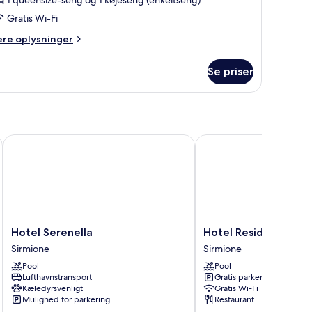
conomy
Gratis Wi-Fi
ere
ere oplysninger
lysninger
m
Se priser
amera
adrupla
conomy
Hotel Serenella
Hotel Residence Holid
Hotel
Hotel
Hotel Serenella
Hotel Residence Hol
Serenella
Residence
Sirmione
Sirmione
Sirmione
Holiday
Pool
Pool
Sirmione
Lufthavnstransport
Gratis parkering
Kæledyrsvenligt
Gratis Wi-Fi
Mulighed for parkering
Restaurant