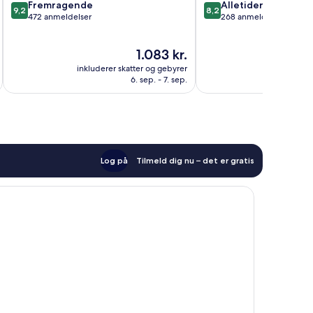
9.2
8.2
Fremragende
Alletiders
9,2
8,2
ud
ud
472 anmeldelser
268 anmeldelser
af
af
10,
10,
Prisen
1.083 kr.
Fremragende,
Alletiders,
er
472
268
inkluderer skatter og gebyrer
inkluderer 
1.083 kr.
anmeldelser
anmeldelser
6. sep. - 7. sep.
Log på
Tilmeld dig nu – det er gratis