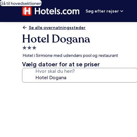
Gå til hovedsektionen
Søg efter rejser
Se alle overnatningssteder
Hotel Dogana
3.0-
stjernet
Hotel i Sirmione med udendørs pool og restaurant
overnatningssted
Vælg datoer for at se priser
Hvor skal du hen?
Billedgalleri
for
Hotel
Dogana