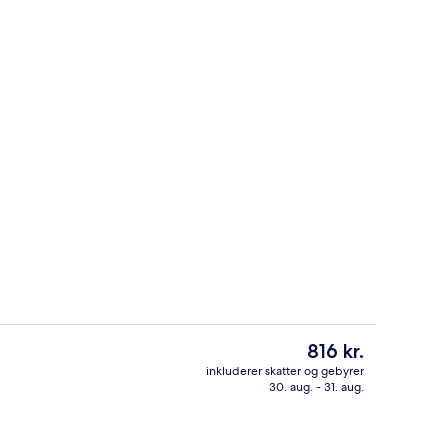
rdhave
Overnatningsstedets indgangsparti
Den
816 kr.
nuværende
inkluderer skatter og gebyrer
pris
30. aug. - 31. aug.
beltværelse | Dundyner, skrivebord, lydisolering, gratis Wi-Fi
Morgenmadsbuffet
er
816 kr.