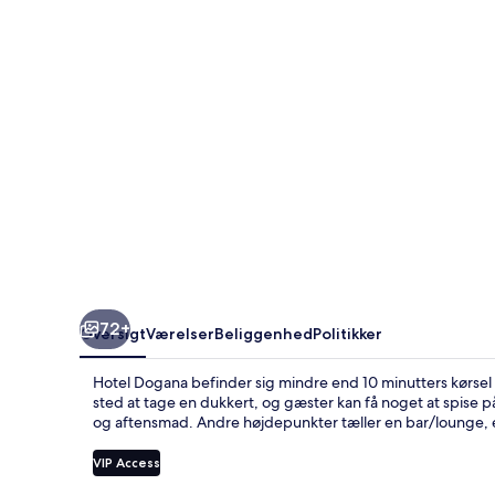
72+
Oversigt
Værelser
Beliggenhed
Politikker
Hotel Dogana befinder sig mindre end 10 minutters kørsel 
sted at tage en dukkert, og gæster kan få noget at spise på 
og aftensmad. Andre højdepunkter tæller en bar/lounge, e
VIP Access