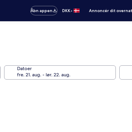
•
Åbn appen
DKK
Annoncér dit overna
Datoer