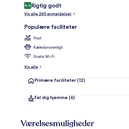
Anmeldelser
Rigtig godt
8,4
8,4 ud af 10.
Vis alle 265 anmeldelser
Luftfoto
Populære faciliteter
Pool
Kæledyrsvenligt
Gratis Wi-Fi
Vis alle
Primære faciliteter
(12)
Føl dig hjemme
(6)
Værelsesmuligheder