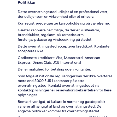
Politikker
Dette overnatningssted udlejes af en professionel vært,
der udlejer som en virksomhed eller et erhverv.
Kun registrerede gæster kan opholde sig på værelserne.
Gæster kan være helt rolige, da der er kuliltealarm,
brandslukker, røgalarm, sikkerhedsalarm,
førstehjælpskasse og vinduesikring på stedet.
Dette overnatningssted accepterer kreditkort. Kontanter
accepteres ikke.
Godkendte kreditkort: Visa, Mastercard, American
Express, Diners Club, JCB International
Der er mulighed for betaling uden kontanter.
Som følge af nationale reguleringer kan der ikke overføres
mere end 5000 EUR i kontanter på dette
overnatningssted. Kontakt overnatningsstedet via
kontaktoplysningerne i reservationsbekræftelsen for flere
oplysninger.
Bemærk venligst, at kulturelle normer og gæstepolitik
varierer afhængigt af land og overnatningssted. De
angivne politikker kommer fra overnatningsstedet.