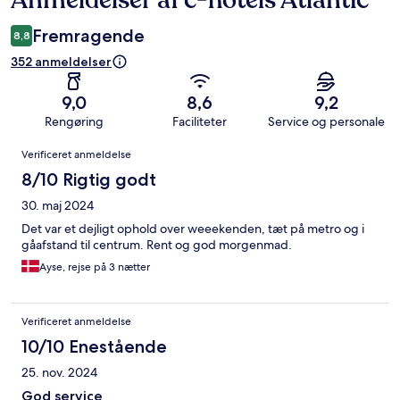
Anmeldelser af c-hotels Atlantic
Fremragende
8,8
352 anmeldelser
9,0
8,6
9,2
Rengøring
Faciliteter
Service og personale
Anmeldelser
Verificeret anmeldelse
8/10 Rigtig godt
30. maj 2024
Det var et dejligt ophold over weeekenden, tæt på metro og i
gåafstand til centrum. Rent og god morgenmad.
Ayse, rejse på 3 nætter
Verificeret anmeldelse
10/10 Enestående
25. nov. 2024
God service