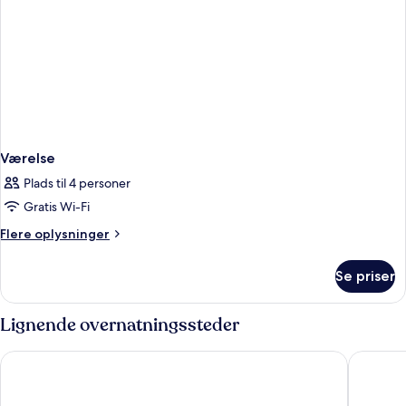
Værelse
Plads til 4 personer
Gratis Wi-Fi
Flere
Flere oplysninger
oplysninger
om
Se priser
Værelse
Lignende overnatningssteder
Spice Hotel Milano
Hotel Gl