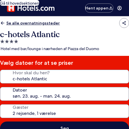
Gå til hovedsektionen
Hent appen
Se alle overnatningssteder
c-hotels Atlantic
4.0-
stjernet
Hotel med bar/lounge i nærheden af Piazza del Duomo
overnatningssted
Vælg datoer for at se priser
Hvor skal du hen?
Datoer
Gæster
Søg