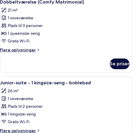
4
1
Dobbeltværelse (Comfy Matrimonial)
alle
King
21 m²
Bed
billeder
(With
1 soveværelse
af
Sofa
Dobbeltværelse
Plads til 3 personer
Bed)
(Comfy
1 queensize-seng
Matrimonial)
Gratis Wi-Fi
Flere
Flere oplysninger
oplysninger
om
Se priser
Dobbeltværelse
(Comfy
Matrimonial)
Indlæs
Et hotelværelse med en stor seng, en 
7
Junior-suite - 1 kingsize-seng - boblebad
alle
26 m²
billeder
1 soveværelse
af
Junior-
Plads til 2 personer
suite
1 kingsize-seng
-
Gratis Wi-Fi
1
Flere
Flere oplysninger