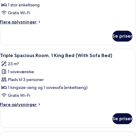
værelse
1 stor enkeltseng
-
Gratis Wi-Fi
1
Flere
Flere oplysninger
stor
oplysninger
enkeltseng
om
Se priser
Economy-
(French)
værelse
-
Indlæs
Et hotelværelse med et vægmonteret f
6
1
Triple Spacious Room, 1 King Bed (With Sofa Bed)
alle
stor
23 m²
enkeltseng
billeder
(French)
1 soveværelse
af
Triple
Plads til 3 personer
Spacious
1 kingsize-seng og 1 sovesofa (enkeltseng)
Room,
Gratis Wi-Fi
1
Flere
Flere oplysninger
King
oplysninger
Bed
om
Se priser
Triple
(With
Spacious
Sofa
Room,
Indlæs
Et moderne hotelværelse med en stor s
Bed)