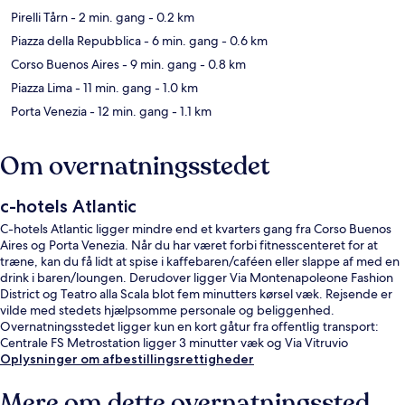
Pirelli Tårn
- 2 min. gang
- 0.2 km
Piazza della Repubblica
- 6 min. gang
- 0.6 km
Corso Buenos Aires
- 9 min. gang
- 0.8 km
Piazza Lima
- 11 min. gang
- 1.0 km
Porta Venezia
- 12 min. gang
- 1.1 km
Om overnatningsstedet
c-hotels Atlantic
C-hotels Atlantic ligger mindre end et kvarters gang fra Corso Buenos
Aires og Porta Venezia. Når du har været forbi fitnesscenteret for at
træne, kan du få lidt at spise i kaffebaren/caféen eller slappe af med en
drink i baren/loungen. Derudover ligger Via Montenapoleone Fashion
District og Teatro alla Scala blot fem minutters kørsel væk. Rejsende er
vilde med stedets hjælpsomme personale og beliggenhed.
Overnatningsstedet ligger kun en kort gåtur fra offentlig transport:
Centrale FS Metrostation ligger 3 minutter væk og Via Vitruvio
Sporvognsstation ligger 4 minutter derfra.
Oplysninger om afbestillingsrettigheder
Mere om dette overnatningssted