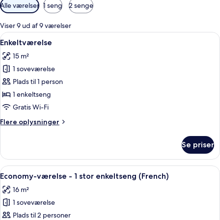
Tilgængelige
Alle værelser
1 seng
2 senge
filtre
for
Viser 9 ud af 9 værelser
værelser
Indlæs
En pænt redt seng med et hvidt dyneb
4
Enkeltværelse
alle
15 m²
billeder
1 soveværelse
af
Enkeltværelse
Plads til 1 person
1 enkeltseng
Gratis Wi-Fi
Flere
Flere oplysninger
oplysninger
om
Se priser
Enkeltværelse
Indlæs
Et moderne hotelværelse med seng, skr
5
Economy-værelse - 1 stor enkeltseng (French)
alle
16 m²
billeder
1 soveværelse
af
Economy-
Plads til 2 personer