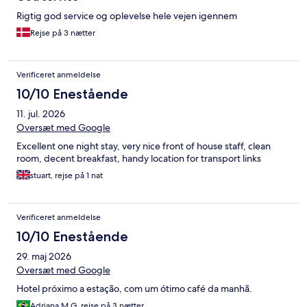
Rigtig god service og oplevelse hele vejen igennem
Rejse på 3 nætter
Verificeret anmeldelse
10/10 Enestående
11. jul. 2026
Oversæt med Google
Excellent one night stay, very nice front of house staff, clean
room, decent breakfast, handy location for transport links
stuart, rejse på 1 nat
Verificeret anmeldelse
10/10 Enestående
29. maj 2026
Oversæt med Google
Hotel próximo a estação, com um ótimo café da manhã.
Adriana M G, rejse på 3 nætter