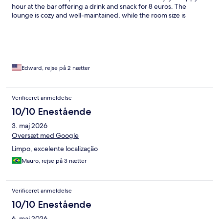
hour at the bar offering a drink and snack for 8 euros. The
lounge is cozy and well-maintained, while the room size is
satisfactory. There are plenty of breakfast options available.
Cheche, who works in the breakfast area, is extremely friendly
and accommodating.
Edward, rejse på 2 nætter
Verificeret anmeldelse
10/10 Enestående
3. maj 2026
Oversæt med Google
Limpo, excelente localização
Mauro, rejse på 3 nætter
Verificeret anmeldelse
10/10 Enestående
6. maj 2026