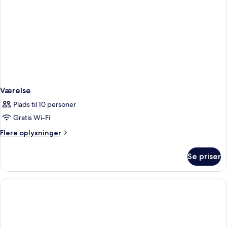
Værelse
Plads til 10 personer
Gratis Wi-Fi
Flere
Flere oplysninger
oplysninger
om
Se priser
Værelse