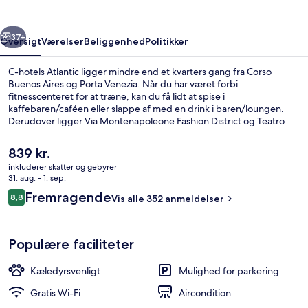
rige
Næste
37+
Oversigt
Værelser
Beliggenhed
Politikker
C-hotels Atlantic ligger mindre end et kvarters gang fra Corso
Buenos Aires og Porta Venezia. Når du har været forbi
fitnesscenteret for at træne, kan du få lidt at spise i
kaffebaren/caféen eller slappe af med en drink i baren/loungen.
Derudover ligger Via Montenapoleone Fashion District og Teatro
alla Scala blot fem minutters kørsel væk. Rejsende er vilde med
stedets hjælpsomme personale og beliggenhed.
Den
839 kr.
Overnatningsstedet ligger kun en kort gåtur fra offentlig transport:
nuværende
inkluderer skatter og gebyrer
Centrale FS Metrostation ligger 3 minutter væk og Via Vitruvio
pris
31. aug. - 1. sep.
Sporvognsstation ligger 4 minutter derfra.
Indgang
er
Anmeldelser
Fremragende
8,8
Vis alle 352 anmeldelser
839 kr.
8,8 ud af 10.
Populære faciliteter
Kæledyrsvenligt
Mulighed for parkering
Gratis Wi-Fi
Aircondition