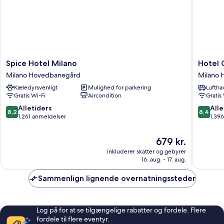
Spice
Hotel
Spice Hotel Milano
Hotel 
Hotel
Glam
Milano Hovedbanegård
Milano
Milano
Milano
Kæledyrsvenligt
Mulighed for parkering
Luftha
Milano
Milano
Gratis Wi-Fi
Aircondition
Gratis
Hovedbanegård
Hovedb
8.2
8.4
Alletiders
Alle
8,2
8,4
ud
ud
1.261 anmeldelser
1.39
af
af
10,
10,
Prisen
679 kr.
Alletiders,
Alletider
er
inkluderer skatter og gebyrer
1.261
1.396
679 kr.
16. aug. - 17. aug.
anmeldelser
anmelde
Sammenlign lignende overnatningssteder
Log på for at se tilgængelige rabatter og fordele. Flere
fordele til flere eventyr.