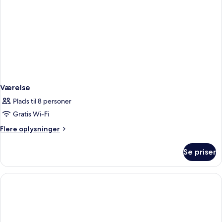
Værelse
Plads til 8 personer
Gratis Wi-Fi
Flere
Flere oplysninger
oplysninger
om
Se priser
Værelse