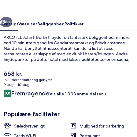
rige
Næste
68+
Oversigt
Værelser
Beliggenhed
Politikker
ARCOTEL John F Berlin tilbyder en fantastisk beliggenhed, mindre
end 10 minutters gang fra Gendarmenmarkt og Friedrichstrasse.
Når du har benyttet fitnesscenteret, kan du få lidt at spise i
restauranten eller slappe af med en drink i baren/loungen. Andre
højdepunkter på dette hotel med luksusfaciliteter tæller en sauna,
en snackbar/deli og en terrasse. Stedets hjælpsomme personale og
beliggenhed får rigtig gode bedømmelser fra rejsende. Offentlig
Den
668 kr.
transport ligger kun en kort gåtur væk: Museumsinsel Station ligger
nuværende
inkluderer skatter og gebyrer
3 minutter væk og Hausvogteiplatz U-Bahn ligger 4 minutter derfra.
pris
9. aug. - 10. aug.
Buffet
er
Anmeldelser
Fremragende
8,8
Vis alle 1.003 anmeldelser
668 kr.
8,8 ud af 10.
Populære faciliteter
Kæledyrsvenligt
Mulighed for parkering
Gratis Wi-Fi
Restaurant