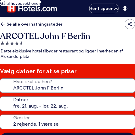
Gå til hovedsektionen
Hent appen
Se alle overnatningssteder
ARCOTEL John F Berlin
4.5-
stjernet
Dette eksklusive hotel tilbyder restaurant og ligger i nærheden af
overnatningssted
Alexanderplatz
Vælg datoer for at se priser
Hvor skal du hen?
Datoer
Gæster