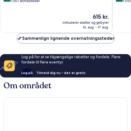
Mitte
ud
ud
1.007 anmeldelser
1.01
af
af
10,
10,
Prisen
615 kr.
Fremragende,
Fantasti
er
1.007
1.010
inkluderer skatter og gebyrer
615 kr.
anmeldelser
anmelde
16. aug. - 17. aug.
Sammenlign lignende overnatningssteder
Log på for at se tilgængelige rabatter og fordele. Flere
fordele til flere eventyr.
Log på
Tilmeld dig nu – det er gratis
Om området