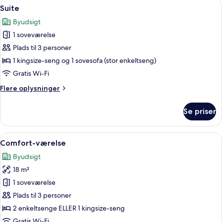
Indlæs
Et moderne spiseområde med et mørkt 
8
Twin
Suite
alle
Beds
Byudsigt
billeder
1 soveværelse
af
Suite
Plads til 3 personer
1 kingsize-seng og 1 sovesofa (stor enkeltseng)
Gratis Wi-Fi
Flere
Flere oplysninger
oplysninger
om
Se priser
Suite
Indlæs
Et hotelværelse med en stor seng, to s
5
Comfort-værelse
alle
Byudsigt
billeder
18 m²
af
Comfort-
1 soveværelse
værelse
Plads til 3 personer
2 enkeltsenge ELLER 1 kingsize-seng
Gratis Wi-Fi