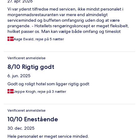
27. apr. 2026
Vi var yderst tilfredse med servicen, ikke mindst personalet i
morgenmadsrestauranten var mere end almindeligt
serviceminded og buffeten omfangsrig uden dog at være
prangende. - Hotellets rengøringskoncept er meget fleksibelt,
hvilket passer os. Man kan vælge både omfang og timeslot
(formiddag eller eftermiddag). Hotellet ligger i rolige
Aage Ewald, rejse på 5 nætter
omgivelser og centralt for operaen og kvartererne omkring
Gendarmenmarkt og Museumsøen. Prisniveauet er
overkommeligt.
Verificeret anmeldelse
8/10 Rigtig godt
6. jun. 2025
Godt og roligt hotel som ligger rigtig godt
Jeppe Krogh, rejse på 3 nætter
Verificeret anmeldelse
10/10 Enestående
30. dec. 2025
Hele personalet er meget service minded.