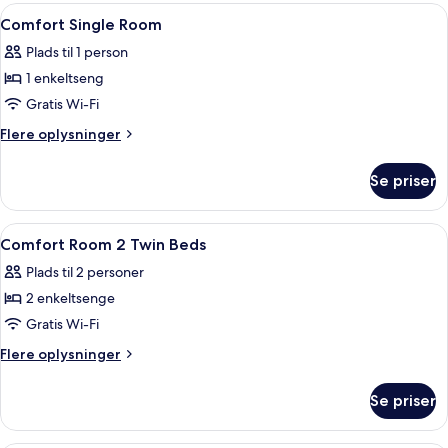
Indlæs
Allergivenligt sengetøj, senge med t
4
Comfort Single Room
alle
Plads til 1 person
billeder
1 enkeltseng
af
Comfort
Gratis Wi-Fi
Single
Flere
Flere oplysninger
Room
oplysninger
om
Se priser
Comfort
Single
Room
Indlæs
Spiseområde | Der serveres morgenma
1
Comfort Room 2 Twin Beds
alle
Plads til 2 personer
billeder
2 enkeltsenge
af
Comfort
Gratis Wi-Fi
Room
Flere
Flere oplysninger
2
oplysninger
om
Twin
Se priser
Comfort
Beds
Room
2