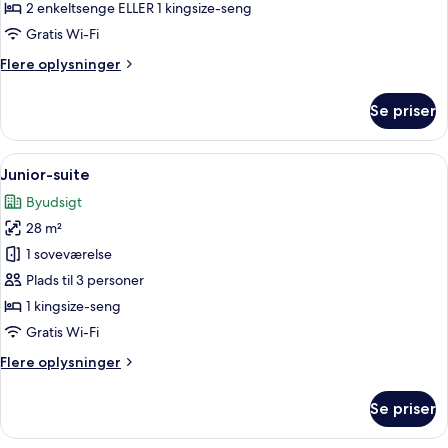
2 enkeltsenge ELLER 1 kingsize-seng
Gratis Wi-Fi
Flere
Flere oplysninger
oplysninger
om
Se priser
Superior-
værelse
Indlæs
Et moderne badeværelse med et stort sp
5
Junior-suite
alle
Byudsigt
billeder
28 m²
af
Junior-
1 soveværelse
suite
Plads til 3 personer
1 kingsize-seng
Gratis Wi-Fi
Flere
Flere oplysninger
oplysninger
om
Se priser
Junior-
suite