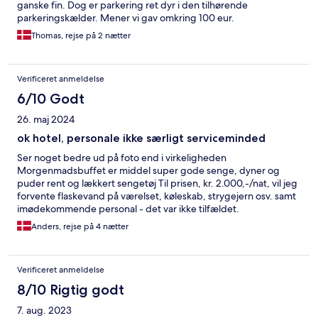
ganske fin. Dog er parkering ret dyr i den tilhørende
parkeringskælder. Mener vi gav omkring 100 eur.
Thomas, rejse på 2 nætter
Verificeret anmeldelse
6/10 Godt
26. maj 2024
ok hotel, personale ikke særligt serviceminded
Ser noget bedre ud på foto end i virkeligheden
Morgenmadsbuffet er middel super gode senge, dyner og
puder rent og lækkert sengetøj Til prisen, kr. 2.000,-/nat, vil jeg
forvente flaskevand på værelset, køleskab, strygejern osv. samt
imødekommende personal - det var ikke tilfældet.
Anders, rejse på 4 nætter
Verificeret anmeldelse
8/10 Rigtig godt
7. aug. 2023