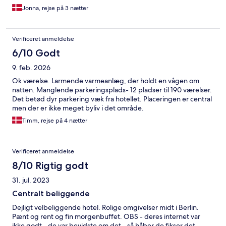
Jonna, rejse på 3 nætter
Verificeret anmeldelse
6/10 Godt
9. feb. 2026
Ok værelse. Larmende varmeanlæg, der holdt en vågen om
natten. Manglende parkeringsplads- 12 pladser til 190 værelser.
Det betød dyr parkering væk fra hotellet. Placeringen er central
men der er ikke meget byliv i det område.
Timm, rejse på 4 nætter
Verificeret anmeldelse
8/10 Rigtig godt
31. jul. 2023
Centralt beliggende
Dejligt velbeliggende hotel. Rolige omgivelser midt i Berlin.
Pænt og rent og fin morgenbuffet. OBS - deres internet var
ikke godt - de var bevidste om det - så håber de fikser det.