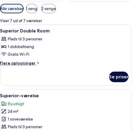
Tilgængelige
Alle værelser
1 seng
2 senge
filtre
for
Viser 7 ud af 7 værelser
værelser
Indlæs
Allergivenligt sengetøj, senge med t
13
Superior Double Room
alle
Plads til 3 personer
billeder
1 dobbeltseng
af
Superior
Gratis Wi-Fi
Double
Flere
Flere oplysninger
Room
oplysninger
om
Se priser
Superior
Double
Room
Indlæs
Et hotelværelse med en stor seng, et s
7
Superior-værelse
alle
Byudsigt
billeder
24 m²
af
Superior-
1 soveværelse
værelse
Plads til 3 personer