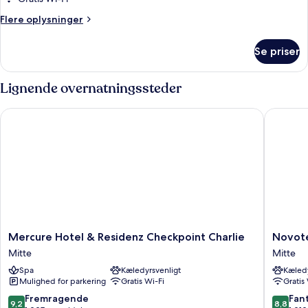
Flere
Flere oplysninger
oplysninger
om
Se priser
Comfort-
værelse
Lignende overnatningssteder
Mercure Hotel & Residenz Checkpoint Charlie
Novotel 
Mercure
Novotel
Mercure Hotel & Residenz Checkpoint Charlie
Novote
Hotel
Berlin
Mitte
Mitte
&
Mitte
Spa
Kæledyrsvenligt
Kæledy
Residenz
Mitte
Mulighed for parkering
Gratis Wi-Fi
Gratis
Checkpoint
Charlie
9.2
8.8
Fremragende
Fant
9,2
8,8