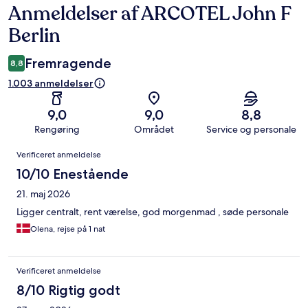
Anmeldelser af ARCOTEL John F
Anmeldelser
Berlin
Fremragende
8,8
1.003 anmeldelser
9,0
9,0
8,8
Rengøring
Området
Service og personale
Anmeldelser
Verificeret anmeldelse
10/10 Enestående
21. maj 2026
Ligger centralt, rent værelse, god morgenmad , søde personale
Olena, rejse på 1 nat
Verificeret anmeldelse
8/10 Rigtig godt