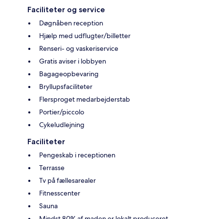
Faciliteter og service
Døgnåben reception
Hjælp med udflugter/billetter
Renseri- og vaskeriservice
Gratis aviser i lobbyen
Bagageopbevaring
Bryllupsfaciliteter
Flersproget medarbejderstab
Portier/piccolo
Cykeludlejning
Faciliteter
Pengeskab i receptionen
Terrasse
Tv på fællesarealer
Fitnesscenter
Sauna
Mindst 80% af maden er lokalt produceret