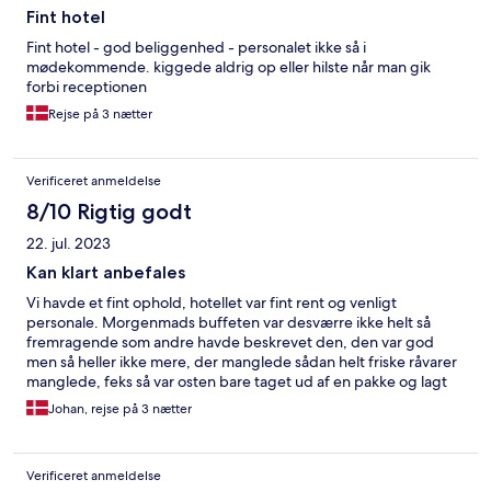
Fint hotel
Fint hotel - god beliggenhed - personalet ikke så i
mødekommende. kiggede aldrig op eller hilste når man gik
forbi receptionen
Rejse på 3 nætter
Verificeret anmeldelse
8/10 Rigtig godt
22. jul. 2023
Kan klart anbefales
Vi havde et fint ophold, hotellet var fint rent og venligt
personale. Morgenmads buffeten var desværre ikke helt så
fremragende som andre havde beskrevet den, den var god
men så heller ikke mere, der manglede sådan helt friske råvarer
manglede, feks så var osten bare taget ud af en pakke og lagt
på et fad, mere frisk frugt kunne også være lækkert,
Johan, rejse på 3 nætter
anretningen osv. men alt i alt fin morgenmad. Hotellet ligger
rigtig godt ifht div ting man skal se når man er i Berlin. Ligger
tæt på check point Charlie, Charlies Beach, båd tur, museums
Verificeret anmeldelse
øen, undergrunden U-bahn.