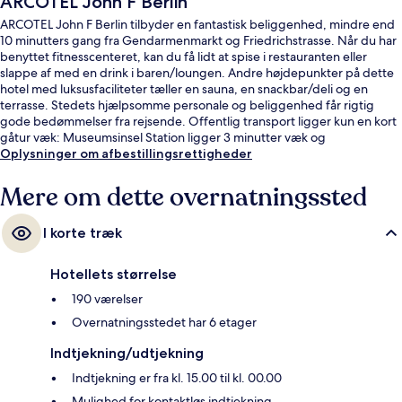
ARCOTEL John F Berlin
ARCOTEL John F Berlin tilbyder en fantastisk beliggenhed, mindre end
10 minutters gang fra Gendarmenmarkt og Friedrichstrasse. Når du har
benyttet fitnesscenteret, kan du få lidt at spise i restauranten eller
slappe af med en drink i baren/loungen. Andre højdepunkter på dette
hotel med luksusfaciliteter tæller en sauna, en snackbar/deli og en
terrasse. Stedets hjælpsomme personale og beliggenhed får rigtig
gode bedømmelser fra rejsende. Offentlig transport ligger kun en kort
gåtur væk: Museumsinsel Station ligger 3 minutter væk og
Hausvogteiplatz U-Bahn ligger 4 minutter derfra.
Oplysninger om afbestillingsrettigheder
Mere om dette overnatningssted
I korte træk
Hotellets størrelse
190 værelser
Overnatningsstedet har 6 etager
Indtjekning/udtjekning
Indtjekning er fra kl. 15.00 til kl. 00.00
Mulighed for kontaktløs indtjekning