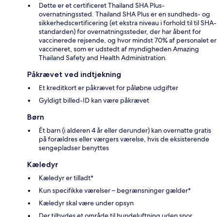
Dette er et certificeret Thailand SHA Plus-
overnatningssted. Thailand SHA Plus er en sundheds- og
sikkerhedscertificering (et ekstra niveau i forhold til til SHA-
standarden) for overnatningssteder, der har åbent for
vaccinerede rejsende, og hvor mindst 70% af personalet er
vaccineret, som er udstedt af myndigheden Amazing
Thailand Safety and Health Administration.
Påkrævet ved indtjekning
Et kreditkort er påkrævet for påløbne udgifter
Gyldigt billed-ID kan være påkrævet
Børn
Ét barn (i alderen 4 år eller derunder) kan overnatte gratis
på forældres eller værgers værelse, hvis de eksisterende
sengepladser benyttes
Kæledyr
Kæledyr er tilladt*
Kun specifikke værelser – begrænsninger gælder*
Kæledyr skal være under opsyn
Der tilbydes et område til hundeluftning uden snor