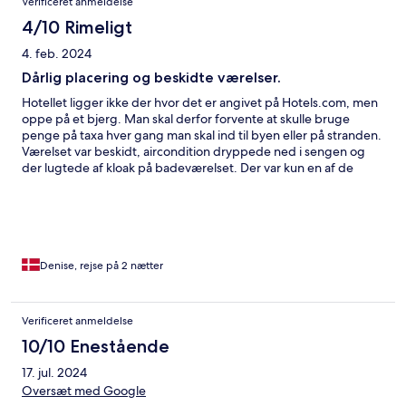
Verificeret anmeldelse
4/10 Rimeligt
4. feb. 2024
Dårlig placering og beskidte værelser.
Hotellet ligger ikke der hvor det er angivet på Hotels.com, men
oppe på et bjerg. Man skal derfor forvente at skulle bruge
penge på taxa hver gang man skal ind til byen eller på stranden.
Værelset var beskidt, aircondition dryppede ned i sengen og
der lugtede af kloak på badeværelset. Der var kun en af de
ansatte der kunne lidt engelsk, så generelt meget svært at
kommunikere med dem. Alt i alt en meget skuffende oplevelse.
Denise, rejse på 2 nætter
Verificeret anmeldelse
10/10 Enestående
17. jul. 2024
Oversæt med Google