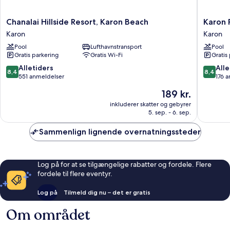
Chanalai
Karon
Chanalai Hillside Resort, Karon Beach
Karon 
Hillside
Phunaka
Karon
Karon
Resort,
Resort
Pool
Lufthavnstransport
Pool
Karon
Karon
Gratis parkering
Gratis Wi-Fi
Gratis
Beach
Karon
8.4
8.4
Alletiders
Alle
8,4
8,4
ud
ud
551 anmeldelser
176 
af
af
Prisen
189 kr.
10,
10,
er
Alletiders,
Alletider
inkluderer skatter og gebyrer
189 kr.
5. sep. - 6. sep.
551
176
anmeldelser
anmelde
Sammenlign lignende overnatningssteder
Log på for at se tilgængelige rabatter og fordele. Flere
fordele til flere eventyr.
Log på
Tilmeld dig nu – det er gratis
Om området