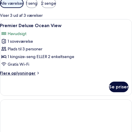
Tilgængelige
Alle værelser
1 seng
2 senge
filtre
for
Viser 3 ud af 3 værelser
værelser
Indlæs
Et moderne hotelværelse med en stor 
6
Premier Deluxe Ocean View
alle
Havudsigt
billeder
1 soveværelse
af
Premier
Plads til 3 personer
Deluxe
1 kingsize-seng ELLER 2 enkeltsenge
Ocean
Gratis Wi-Fi
View
Flere
Flere oplysninger
oplysninger
om
Se priser
Premier
Deluxe
Ocean
View