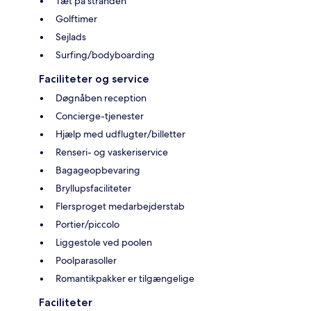
Tæt på stranden
Golftimer
Sejlads
Surfing/bodyboarding
Faciliteter og service
Døgnåben reception
Concierge-tjenester
Hjælp med udflugter/billetter
Renseri- og vaskeriservice
Bagageopbevaring
Bryllupsfaciliteter
Flersproget medarbejderstab
Portier/piccolo
Liggestole ved poolen
Poolparasoller
Romantikpakker er tilgængelige
Faciliteter