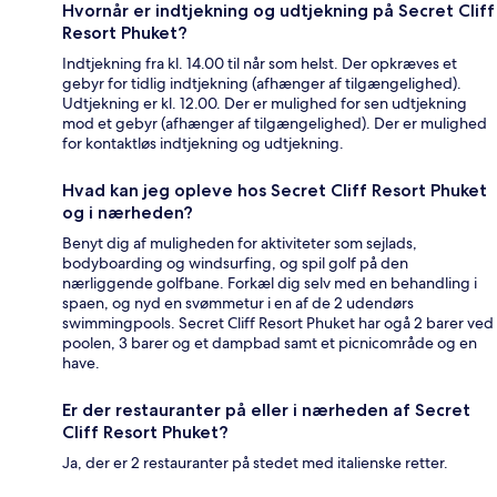
Hvornår er indtjekning og udtjekning på Secret Cliff
Resort Phuket?
Indtjekning fra kl. 14.00 til når som helst. Der opkræves et
gebyr for tidlig indtjekning (afhænger af tilgængelighed).
Udtjekning er kl. 12.00. Der er mulighed for sen udtjekning
mod et gebyr (afhænger af tilgængelighed). Der er mulighed
for kontaktløs indtjekning og udtjekning.
Hvad kan jeg opleve hos Secret Cliff Resort Phuket
og i nærheden?
Benyt dig af muligheden for aktiviteter som sejlads,
bodyboarding og windsurfing, og spil golf på den
nærliggende golfbane. Forkæl dig selv med en behandling i
spaen, og nyd en svømmetur i en af de 2 udendørs
swimmingpools. Secret Cliff Resort Phuket har ogå 2 barer ved
poolen, 3 barer og et dampbad samt et picnicområde og en
have.
Er der restauranter på eller i nærheden af Secret
Cliff Resort Phuket?
Ja, der er 2 restauranter på stedet med italienske retter.