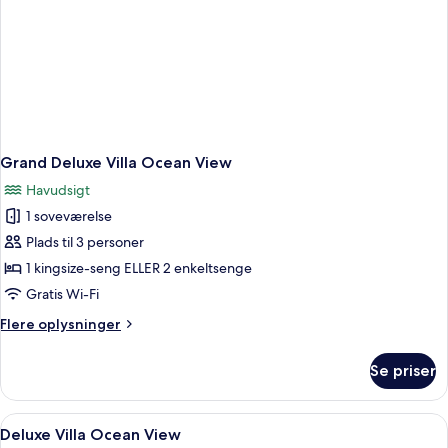
Grand Deluxe Villa Ocean View
Havudsigt
1 soveværelse
Plads til 3 personer
1 kingsize-seng ELLER 2 enkeltsenge
Gratis Wi-Fi
Flere
Flere oplysninger
oplysninger
om
Se priser
Grand
Deluxe
Villa
Indlæs
Et moderne hotelværelse med to senge
6
Ocean
Deluxe Villa Ocean View
alle