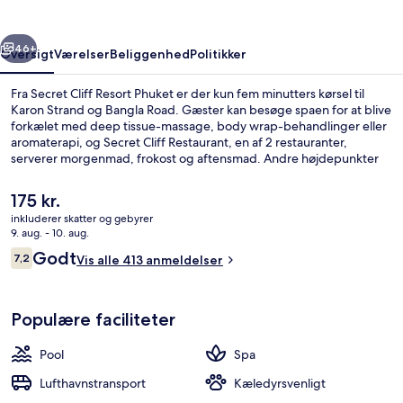
rige
Næste
46+
Oversigt
Værelser
Beliggenhed
Politikker
Fra Secret Cliff Resort Phuket er der kun fem minutters kørsel til
Karon Strand og Bangla Road. Gæster kan besøge spaen for at blive
forkælet med deep tissue-massage, body wrap-behandlinger eller
aromaterapi, og Secret Cliff Restaurant, en af 2 restauranter,
serverer morgenmad, frokost og aftensmad. Andre højdepunkter
tæller 2 udendørs pools, et fitnesscenter og et dampbad.
Den
175 kr.
nuværende
inkluderer skatter og gebyrer
pris
9. aug. - 10. aug.
2 restauranter, der serverer morgenm
er
Anmeldelser
Godt
7,2
Vis alle 413 anmeldelser
175 kr.
7,2 ud af 10.
Populære faciliteter
Pool
Spa
Lufthavnstransport
Kæledyrsvenligt