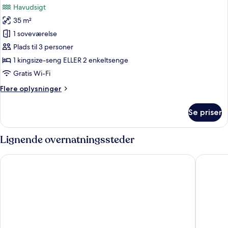
View
Havudsigt
billeder
35 m²
af
Deluxe
1 soveværelse
Villa
Plads til 3 personer
Ocean
1 kingsize-seng ELLER 2 enkeltsenge
View
Gratis Wi-Fi
Flere
Flere oplysninger
oplysninger
om
Se priser
Deluxe
Villa
Ocean
Lignende overnatningssteder
View
Chanalai Hillside Resort, Karon Beach
Karon Ph