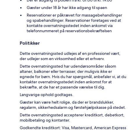
Der er adgang til poolen fra kl. 07.00 til kl. 19.00
Gæster under 18 år har ikke adgang til spaen
Reservationer er påkrævet for massagebehandlinger
og spabehandlinger. Reservationer foretages ved at
kontakte overnatningsstedet inden ankomst via
telefonnummeret på reservationsbekræftelsen
Politikker
Dette overnatningssted udlejes af en professionel vært,
der udlejer som en virksomhed eller et erhverv.
Dette overnatningssted har udendørsområder såsom
altaner, balkoner eller terrasser, der muligvis ikke er
egnede for børn. Hvis du har spørgsmål, anbefaler vi, at du
kontakter overnatningsstedet inden ankomst for at
bekræfte, at de har et passende værelse til dig.
Langvarige ophold godtages.
Gæster kan være helt rolige, da der er brandslukker,
røgalarm, sikkerhedsalarm og førstehjælpskasse på stedet.
Dette overnatningssted accepterer kreditkort, debetkort,
mobilbetaling og kontanter.
Godkendte kreditkort: Visa, Mastercard, American Express