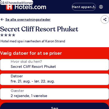
Gå til hovedsektionen
Hent appen
Se alle overnatningssteder
Secret Cliff Resort Phuket
4.0-
stjernet
Hotel med spa i nærheden af Karon Strand
overnatningssted
Vælg datoer for at se priser
Hvor skal du hen?
Datoer
Gæster
Søg