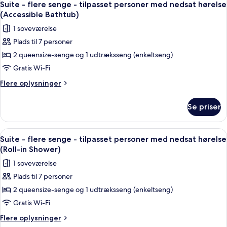
med
7
senge
Suite - flere senge - tilpasset personer med nedsat hørelse
alle
-
nedsat
(Accessible Bathtub)
tilpasset
billeder
hørelse
1 soveværelse
personer
af
med
Plads til 7 personer
Suite
nedsat
2 queensize-senge og 1 udtræksseng (enkeltseng)
-
hørelse
flere
Gratis Wi-Fi
senge
Flere
Flere oplysninger
-
oplysninger
om
tilpasset
Se priser
Suite
personer
-
med
flere
Indlæs
Et hotelværelse med skrivebord, stol,
7
nedsat
senge
Suite - flere senge - tilpasset personer med nedsat hørelse
alle
-
hørelse
(Roll-in Shower)
tilpasset
billeder
(Accessible
1 soveværelse
personer
af
Bathtub)
med
Plads til 7 personer
Suite
nedsat
2 queensize-senge og 1 udtræksseng (enkeltseng)
-
hørelse
(Accessible
flere
Gratis Wi-Fi
Bathtub)
senge
Flere
Flere oplysninger
-
oplysninger