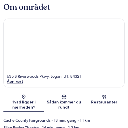
Om området
635 S Riverwoods Pkwy, Logan, UT, 84321
Åbn kort
Kort
Hvad ligger i
Sådan kommer du
Restauranter
nærheden?
rundt
Cache County Fairgrounds
- 13 min. gang
- 1.1 km
Ellen Eccles Theatre
- 14 min. gang
- 1.3 km