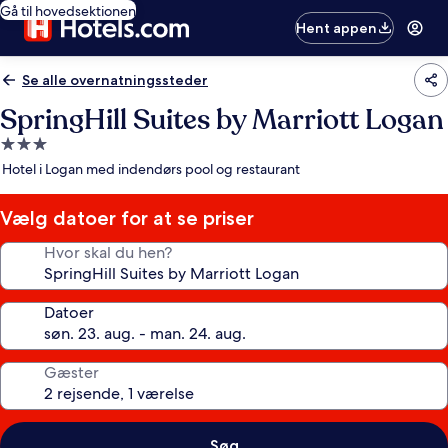
Gå til hovedsektionen
Hent appen
Se alle overnatningssteder
SpringHill Suites by Marriott Logan
3.0-
stjernet
Hotel i Logan med indendørs pool og restaurant
overnatningssted
Vælg datoer for at se priser
Hvor skal du hen?
Datoer
Gæster
Søg