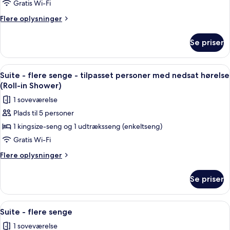
-
Gratis Wi-Fi
flere
Flere
Flere oplysninger
senge
oplysninger
om
Se priser
Suite
-
flere
Indlæs
Et hotelværelse med en stor seng, to 
5
senge
Suite - flere senge - tilpasset personer med nedsat hørelse
alle
(Roll-in Shower)
billeder
1 soveværelse
af
Plads til 5 personer
Suite
1 kingsize-seng og 1 udtræksseng (enkeltseng)
-
flere
Gratis Wi-Fi
senge
Flere
Flere oplysninger
-
oplysninger
om
tilpasset
Se priser
Suite
personer
-
med
flere
Indlæs
Et hotelværelse med skrivebord, stol,
7
nedsat
senge
Suite - flere senge
alle
-
hørelse
1 soveværelse
tilpasset
billeder