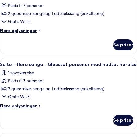
(Roll-
personer
Plads til 7 personer
af
in
med
Suite
2 queensize-senge og 1 udtræksseng (enkeltseng)
nedsat
Shower)
-
hørelse
Gratis Wi-Fi
(Roll-
flere
Flere
Flere oplysninger
in
senge
oplysninger
Shower)
om
Se priser
Suite
-
flere
Indlæs
Et hotelværelse med skrivebord, stol,
7
senge
Suite - flere senge - tilpasset personer med nedsat hørelse
alle
1 soveværelse
billeder
Plads til 7 personer
af
Suite
2 queensize-senge og 1 udtræksseng (enkeltseng)
-
Gratis Wi-Fi
flere
Flere
Flere oplysninger
senge
oplysninger
-
om
Se priser
Suite
tilpasset
-
personer
flere
Indlæs
Et hotelværelse med skrivebord, stol,