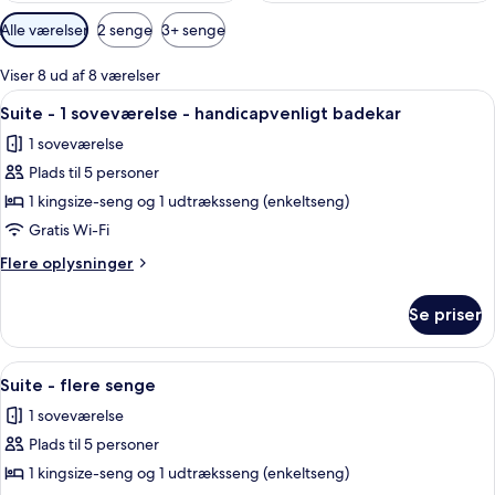
Tilgængelige
Alle værelser
2 senge
3+ senge
filtre
for
Viser 8 ud af 8 værelser
værelser
Indlæs
Et moderne hotelværelse med en soveso
4
Suite - 1 soveværelse - handicapvenligt badekar
alle
1 soveværelse
billeder
Plads til 5 personer
af
Suite
1 kingsize-seng og 1 udtræksseng (enkeltseng)
-
Gratis Wi-Fi
1
Flere
Flere oplysninger
soveværelse
oplysninger
-
om
Se priser
Suite
handicapvenligt
-
badekar
1
Indlæs
Et hotelværelse med en stor seng, to 
5
soveværelse
Suite - flere senge
alle
-
1 soveværelse
handicapvenligt
billeder
badekar
Plads til 5 personer
af
Suite
1 kingsize-seng og 1 udtræksseng (enkeltseng)