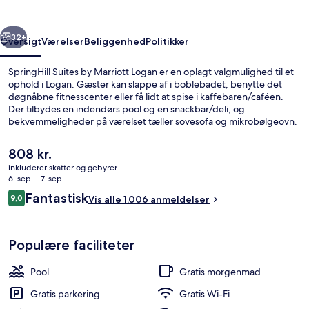
Logan
rige
Næste
32+
Oversigt
Værelser
Beliggenhed
Politikker
SpringHill Suites by Marriott Logan er en oplagt valgmulighed til et
ophold i Logan. Gæster kan slappe af i boblebadet, benytte det
døgnåbne fitnesscenter eller få lidt at spise i kaffebaren/caféen.
Der tilbydes en indendørs pool og en snackbar/deli, og
bekvemmeligheder på værelset tæller sovesofa og mikrobølgeovn.
Rejsende er vilde med stedets hjælpsomme personale.
Den
808 kr.
nuværende
inkluderer skatter og gebyrer
pris
6. sep. - 7. sep.
Udendørsområde
er
Anmeldelser
Fantastisk
9,0
Vis alle 1.006 anmeldelser
808 kr.
9,0 ud af 10.
Populære faciliteter
Pool
Gratis morgenmad
Gratis parkering
Gratis Wi-Fi