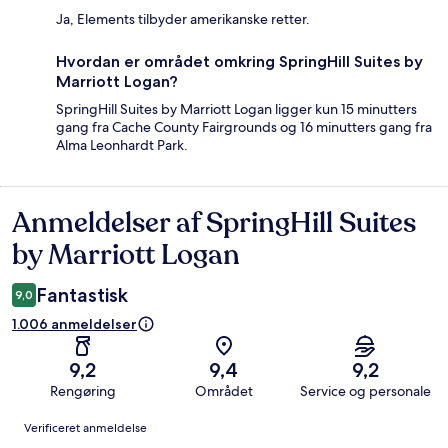
Ja, Elements tilbyder amerikanske retter.
Hvordan er området omkring SpringHill Suites by
Marriott Logan?
SpringHill Suites by Marriott Logan ligger kun 15 minutters
gang fra Cache County Fairgrounds og 16 minutters gang fra
Alma Leonhardt Park.
Anmeldelser af SpringHill Suites
Anmeldelser
by Marriott Logan
Fantastisk
9,0
1.006 anmeldelser
9,2
9,4
9,2
Rengøring
Området
Service og personale
Anmeldelser
Verificeret anmeldelse