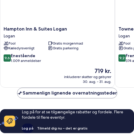
Hampton
TownePl
Hampton Inn & Suites Logan
TowneP
Inn
Suites
Logan
Logan
&
by
Pool
Gratis morgenmad
Pool
Suites
Marriott
Kæledyrsvenligt
Gratis parkering
Gratis
Logan
Logan
Logan
Logan
9.6
9.2
Enestående
Fre
9,6
9,2
ud
ud
1.009 anmeldelser
374 
af
af
Prisen
719 kr.
10,
10,
er
Enestående,
Fremrag
inkluderer skatter og gebyrer
719 kr.
30. aug. - 31. aug.
1.009
374
anmeldelser
anmelde
Sammenlign lignende overnatningssteder
Log på for at se tilgængelige rabatter og fordele. Flere
fordele til flere eventyr.
Log på
Tilmeld dig nu – det er gratis