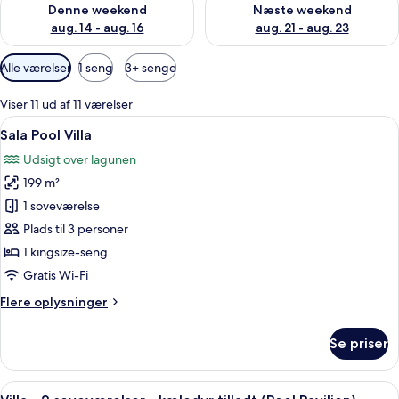
Denne weekend
Næste weekend
aug. 14 - aug. 16
aug. 21 - aug. 23
Tilgængelige
Alle værelser
1 seng
3+ senge
filtre
for
Viser 11 ud af 11 værelser
værelser
Indlæs
En boligejendom med swimmingpool, om
3
Sala Pool Villa
alle
Udsigt over lagunen
billeder
199 m²
af
Sala
1 soveværelse
Pool
Plads til 3 personer
Villa
1 kingsize-seng
Gratis Wi-Fi
Flere
Flere oplysninger
oplysninger
om
Se priser
Sala
Pool
Villa
Indlæs
Et moderne poolområde med pergola, l
9