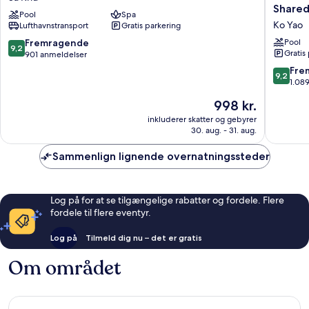
Resort
Yao
Shared
Pool
Spa
and
Yai
Ko Yao
Lufthavnstransport
Gratis parkering
Spa,
Resort
Nai
&
9.2
Fremragende
Pool
9,2
Yang
Spa
Gratis
ud
901 anmeldelser
Beach
-
af
9.2
Fre
9,2
Sa
Up
10,
ud
1.08
Khu
to
Fremragende,
af
Prisen
998 kr.
THB
901
10,
er
3,000
anmeldelser
Fremrag
inkluderer skatter og gebyrer
998 kr.
Resort
30. aug. - 31. aug.
1.089
Credit
anmelde
per
Sammenlign lignende overnatningssteder
Night
|
Mandat
Log på for at se tilgængelige rabatter og fordele. Flere
Shared
fordele til flere eventyr.
Speedb
from
Log på
Tilmeld dig nu – det er gratis
Ao
Po,
Om området
Phuket
Ko
Yao