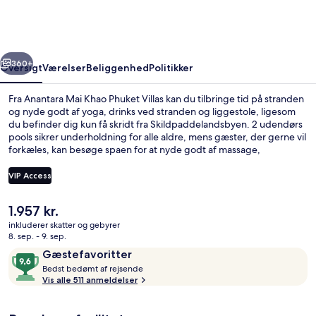
Phuket
Villas
rige
Næste
360+
Oversigt
Værelser
Beliggenhed
Politikker
Fra Anantara Mai Khao Phuket Villas kan du tilbringe tid på stranden
og nyde godt af yoga, drinks ved stranden og liggestole, ligesom
du befinder dig kun få skridt fra Skildpaddelandsbyen. 2 udendørs
pools sikrer underholdning for alle aldre, mens gæster, der gerne vil
forkæles, kan besøge spaen for at nyde godt af massage,
aromaterapi og ayurvediske behandlinger. La Sala, en af 5
restauranter, serverer thailandske retter og er åben til morgenmad,
VIP Access
frokost og aftensmad. Andre højdepunkter på dette hotel med
luksusfaciliteter omfatter 4 barer/lounger, en gratis børneklub og
Den
1.957 kr.
en bar ved poolen. Stedets roomservice og hjælpsomme personale
Luftfoto
nuværende
får rigtig gode bedømmelser fra rejsende.
inkluderer skatter og gebyrer
pris
8. sep. - 9. sep.
er
Anmeldelser
9,6
Gæstefavoritter
1.957 kr.
B
ud
Bedst bedømt af rejsende
e
Vis alle 511 anmeldelser
af
d
10,
s
Gæstefavoritter