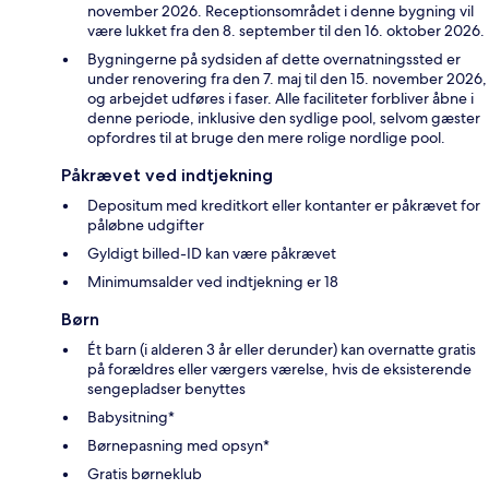
november 2026. Receptionsområdet i denne bygning vil
være lukket fra den 8. september til den 16. oktober 2026.
Bygningerne på sydsiden af dette overnatningssted er
under renovering fra den 7. maj til den 15. november 2026,
og arbejdet udføres i faser. Alle faciliteter forbliver åbne i
denne periode, inklusive den sydlige pool, selvom gæster
opfordres til at bruge den mere rolige nordlige pool.
Påkrævet ved indtjekning
Depositum med kreditkort eller kontanter er påkrævet for
påløbne udgifter
Gyldigt billed-ID kan være påkrævet
Minimumsalder ved indtjekning er 18
Børn
Ét barn (i alderen 3 år eller derunder) kan overnatte gratis
på forældres eller værgers værelse, hvis de eksisterende
sengepladser benyttes
Babysitning*
Børnepasning med opsyn*
Gratis børneklub