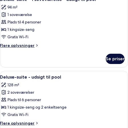
alle
(Pool
94 m²
Pavilion)
billeder
1 soveværelse
af
Deluxe-
Plads til 4 personer
suite
1 kingsize-seng
-
Gratis Wi-Fi
1
Flere
Flere oplysninger
soveværelse
oplysninger
-
om
Se priser
Deluxe-
udsigt
suite
til
-
Indlæs
Et hotelværelse med to senge, et skriv
pool
8
1
Deluxe-suite - udsigt til pool
alle
soveværelse
128 m²
-
billeder
udsigt
2 soveværelser
af
til
Deluxe-
Plads til 6 personer
pool
suite
1 kingsize-seng og 2 enkeltsenge
-
Gratis Wi-Fi
udsigt
Flere
Flere oplysninger
til
oplysninger