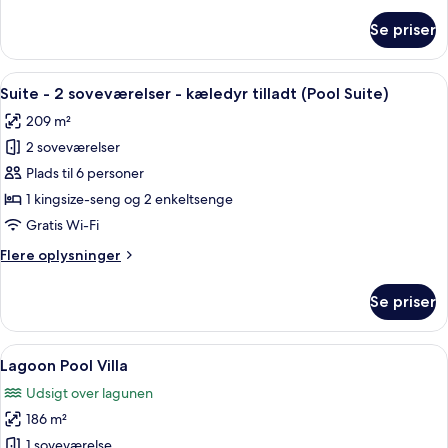
pool
om
Se priser
Deluxe-
suite
-
Indlæs
Et moderne poolområde udendørs med 
8
udsigt
Suite - 2 soveværelser - kæledyr tilladt (Pool Suite)
alle
til
209 m²
pool
billeder
2 soveværelser
af
Suite
Plads til 6 personer
-
1 kingsize-seng og 2 enkeltsenge
2
Gratis Wi-Fi
soveværelser
Flere
Flere oplysninger
-
oplysninger
kæledyr
om
Se priser
Suite
tilladt
-
(Pool
2
Indlæs
Et hotelværelse med en stor seng, et 
Suite)
3
soveværelser
Lagoon Pool Villa
alle
-
Udsigt over lagunen
kæledyr
billeder
tilladt
186 m²
af
(Pool
Lagoon
1 soveværelse