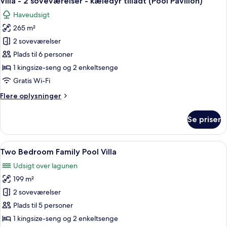
Villa - 2 soveværelser - kæledyr tilladt (Pool Pavilion)
alle
Haveudsigt
billeder
265 m²
af
Villa
2 soveværelser
-
Plads til 6 personer
2
1 kingsize-seng og 2 enkeltsenge
soveværelser
Gratis Wi-Fi
-
Flere
Flere oplysninger
kæledyr
oplysninger
tilladt
om
Se priser
(Pool
Villa
-
Pavilion)
2
Indlæs
Et moderne poolområde med frit udsyn 
5
soveværelser
Two Bedroom Family Pool Villa
alle
-
Udsigt over lagunen
kæledyr
billeder
tilladt
199 m²
af
(Pool
Two
2 soveværelser
Pavilion)
Bedroom
Plads til 5 personer
Family
1 kingsize-seng og 2 enkeltsenge