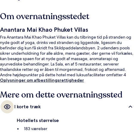
Om overnatningsstedet
Anantara Mai Khao Phuket Villas
Fra Anantara Mai Khao Phuket Villas kan du tilbringe tid på stranden og
nyde godt af yoga, drinks ved stranden og liggestole, ligesom du
befinder dig kun få skridt fra Skildpaddelandsbyen. 2 udendørs pools
sikrer underholdning for alle aldre, mens gæster, der gerne vil forkæles,
kan besøge spaen for at nyde godt af massage, aromaterapi og
ayurvediske behandlinger. La Sala, en af 5 restauranter, serverer
thailandske retter og er åben til morgenmad, frokost og aftensmad.
Andre højdepunkter på dette hotel med luksusfaciliteter omfatter 4
barer/lounger, en gratis børneklub og en bar ved poolen. Stedets
Oplysninger om afbestillingsrettigheder
roomservice og hjælpsomme personale får rigtig gode bedømmelser
fra rejsende.
Mere om dette overnatningssted
I korte træk
Hotellets størrelse
183 værelser