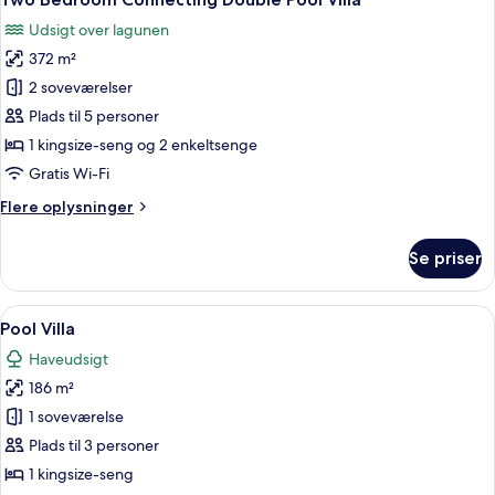
alle
by
Udsigt over lagunen
Jim
billeder
Thompson
372 m²
af
Two
2 soveværelser
Bedroom
Plads til 5 personer
Connecting
1 kingsize-seng og 2 enkeltsenge
Double
Gratis Wi-Fi
Pool
Flere
Flere oplysninger
Villa
oplysninger
om
Se priser
Two
Bedroom
Connecting
Indlæs
Et rummeligt soveværelse med en stor 
4
Double
Pool Villa
alle
Pool
Haveudsigt
Villa
billeder
186 m²
af
Pool
1 soveværelse
Villa
Plads til 3 personer
1 kingsize-seng