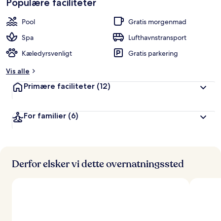
Populære faciliteter
t
b
Pool
Gratis morgenmad
e
d
Spa
Lufthavnstransport
ø
Kæledyrsvenligt
Gratis parkering
m
t
Vis alle
a
Primære faciliteter
(12)
f
r
For familier
(6)
e
j
s
e
n
d
Derfor elsker vi dette overnatningssted
e