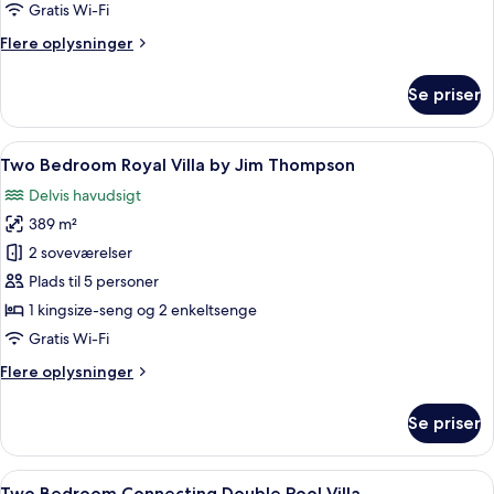
Pool
Gratis Wi-Fi
Villa
Flere
Flere oplysninger
oplysninger
om
Se priser
Two
Bedroom
Family
Indlæs
Et rummeligt soveværelse med en stor 
6
Pool
Two Bedroom Royal Villa by Jim Thompson
alle
Villa
Delvis havudsigt
billeder
389 m²
af
Two
2 soveværelser
Bedroom
Plads til 5 personer
Royal
1 kingsize-seng og 2 enkeltsenge
Villa
Gratis Wi-Fi
by
Flere
Flere oplysninger
Jim
oplysninger
Thompson
om
Se priser
Two
Bedroom
Royal
Indlæs
Et rummeligt soveværelse med en stor 
4
Villa
Two Bedroom Connecting Double Pool Villa