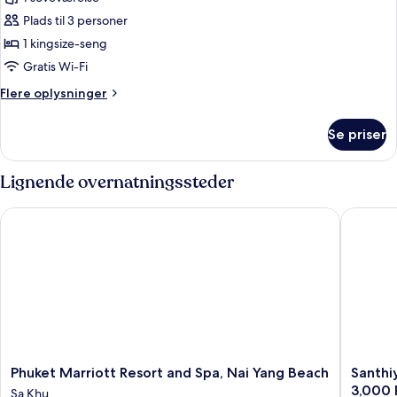
Suite)
Pool
Plads til 3 personer
Villa
1 kingsize-seng
Gratis Wi-Fi
Flere
Flere oplysninger
oplysninger
om
Se priser
Lagoon
Pool
Villa
Lignende overnatningssteder
Phuket Marriott Resort and Spa, Nai Yang Beach
Santhiya
Phuket
Santhiya
Phuket Marriott Resort and Spa, Nai Yang Beach
Santhi
Marriott
Koh
3,000 
Sa Khu