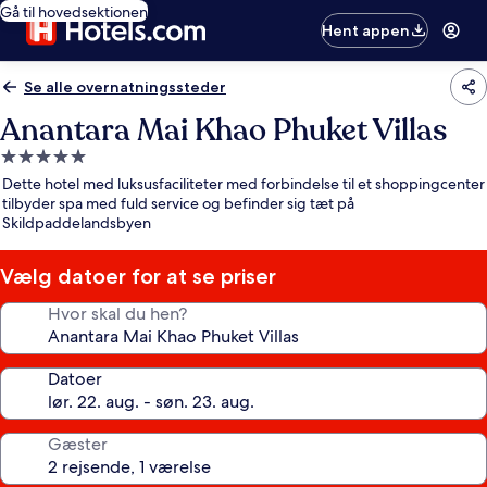
Gå til hovedsektionen
Hent appen
Se alle overnatningssteder
Anantara Mai Khao Phuket Villas
5.0-
stjernet
Dette hotel med luksusfaciliteter med forbindelse til et shoppingcenter
overnatningssted
tilbyder spa med fuld service og befinder sig tæt på
Skildpaddelandsbyen
Vælg datoer for at se priser
Hvor skal du hen?
Datoer
Gæster