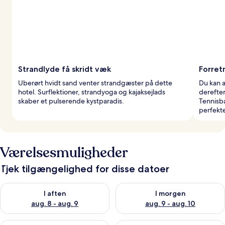
Strandlyde få skridt væk
Forret
Uberørt hvidt sand venter strandgæster på dette
Du kan 
hotel. Surflektioner, strandyoga og kajaksejlads
derefter
skaber et pulserende kystparadis.
Tennisba
perfekte
Værelsesmuligheder
Tjek tilgængelighed for disse datoer
Tjek tilgængelighed for i aften aug. 8 - aug. 9
Tjek tilgængelighed for i morg
I aften
I morgen
aug. 8 - aug. 9
aug. 9 - aug. 10
Tjek tilgængelighed for denne weekend aug. 14 - aug. 16
Tjek tilgængelighed for næste