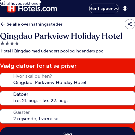
Gå til hovedsektionen
Hent appen
Se alle overnatningssteder
Qingdao Parkview Holiday Hotel
4.0-
stjernet
Hotel i Qingdao med udendørs pool og indendørs pool
overnatningssted
Vælg datoer for at se priser
Hvor skal du hen?
Datoer
Gæster
Søg