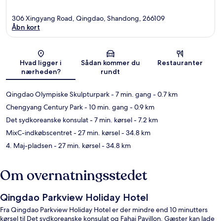
306 Xingyang Road, Qingdao, Shandong, 266109
Åbn kort
Kort
Hvad ligger i
Sådan kommer du
Restauranter
nærheden?
rundt
Qingdao Olympiske Skulpturpark
- 7 min. gang
- 0.7 km
Chengyang Century Park
- 10 min. gang
- 0.9 km
Det sydkoreanske konsulat
- 7 min. kørsel
- 7.2 km
MixC-indkøbscentret
- 27 min. kørsel
- 34.8 km
4. Maj-pladsen
- 27 min. kørsel
- 34.8 km
Om overnatningsstedet
Qingdao Parkview Holiday Hotel
Fra Qingdao Parkview Holiday Hotel er der mindre end 10 minutters
kørsel til Det sydkoreanske konsulat og Fahai Pavillon. Gæster kan lade