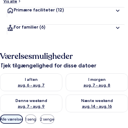
Vis alle
Primære faciliteter
(12)
For familier
(6)
Værelsesmuligheder
Tjek tilgængelighed for disse datoer
Tjek tilgængelighed for i aften aug. 6 - aug. 7
Tjek tilgængelighed for i morg
I aften
I morgen
aug. 6 - aug. 7
aug. 7 - aug. 8
Tjek tilgængelighed for denne weekend aug. 7 - aug. 9
Tjek tilgængelighed for næste
Denne weekend
Næste weekend
aug. 7 - aug. 9
aug. 14 - aug. 16
Tilgængelige
Alle værelser
1 seng
2 senge
filtre