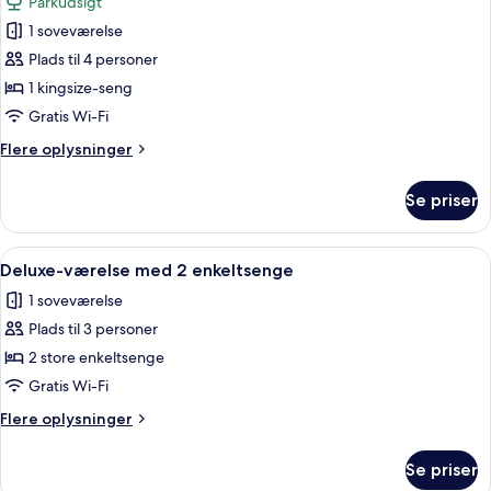
Parkudsigt
billeder
1 soveværelse
af
Executive-
Plads til 4 personer
studiosuite
1 kingsize-seng
Gratis Wi-Fi
Flere
Flere oplysninger
oplysninger
om
Se priser
Executive-
studiosuite
Indlæs
Premium-sengetøj, minibar, pengeskab
1
Deluxe-værelse med 2 enkeltsenge
alle
1 soveværelse
billeder
Plads til 3 personer
af
Deluxe-
2 store enkeltsenge
værelse
Gratis Wi-Fi
med
Flere
Flere oplysninger
2
oplysninger
enkeltsenge
om
Se priser
Deluxe-