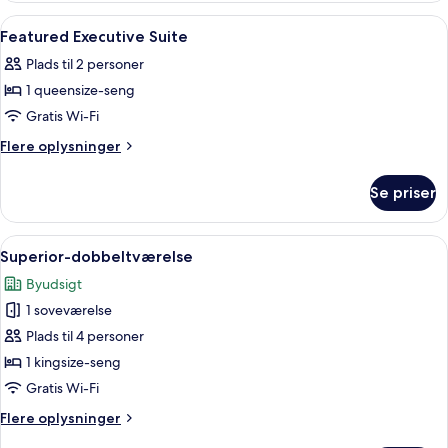
Indlæs
Opholdsområde | 42-tommers LCD-tv me
4
Featured Executive Suite
alle
Plads til 2 personer
billeder
1 queensize-seng
af
Featured
Gratis Wi-Fi
Executive
Flere
Flere oplysninger
Suite
oplysninger
om
Se priser
Featured
Executive
Suite
Indlæs
Bruser, gratis toiletartikler, hårtørrer
2
Superior-dobbeltværelse
alle
Byudsigt
billeder
1 soveværelse
af
Superior-
Plads til 4 personer
dobbeltværelse
1 kingsize-seng
Gratis Wi-Fi
Flere
Flere oplysninger
oplysninger