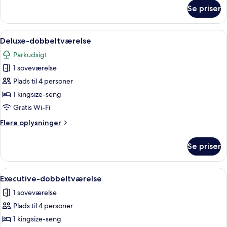
om
Se priser
Superior-
dobbeltværelse
Indlæs
Bruser, gratis toiletartikler, hårtørrer
2
Deluxe-dobbeltværelse
alle
Parkudsigt
billeder
1 soveværelse
af
Deluxe-
Plads til 4 personer
dobbeltværelse
1 kingsize-seng
Gratis Wi-Fi
Flere
Flere oplysninger
oplysninger
om
Se priser
Deluxe-
dobbeltværelse
Indlæs
Bruser, gratis toiletartikler, hårtørrer
2
Executive-dobbeltværelse
alle
1 soveværelse
billeder
Plads til 4 personer
af
Executive-
1 kingsize-seng