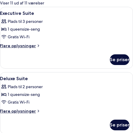
for
Viser 11 ud af 11 værelser
værelser
Indlæs
Premium-sengetøj, minibar, pengeskab
4
Executive Suite
alle
Plads til 3 personer
billeder
1 queensize-seng
af
Executive
Gratis Wi-Fi
Suite
Flere
Flere oplysninger
oplysninger
om
Se priser
Executive
Suite
Indlæs
Premium-sengetøj, minibar, pengeskab
3
Deluxe Suite
alle
Plads til 2 personer
billeder
1 queensize-seng
af
Deluxe
Gratis Wi-Fi
Suite
Flere
Flere oplysninger
oplysninger
om
Se priser
Deluxe
Suite