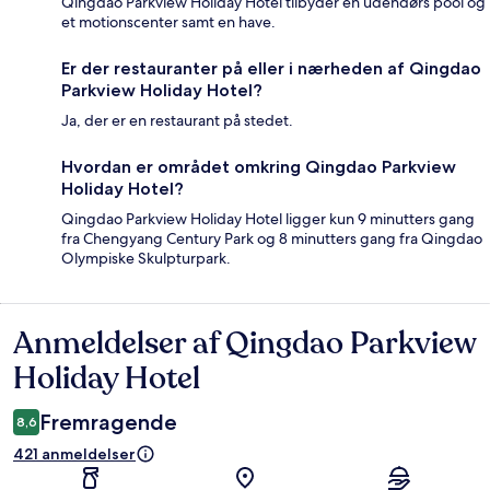
Qingdao Parkview Holiday Hotel tilbyder en udendørs pool og
et motionscenter samt en have.
Er der restauranter på eller i nærheden af Qingdao
Parkview Holiday Hotel?
Ja, der er en restaurant på stedet.
Hvordan er området omkring Qingdao Parkview
Holiday Hotel?
Qingdao Parkview Holiday Hotel ligger kun 9 minutters gang
fra Chengyang Century Park og 8 minutters gang fra Qingdao
Olympiske Skulpturpark.
Anmeldelser af Qingdao Parkview
Anmeldelser
Holiday Hotel
Fremragende
8,6
421 anmeldelser