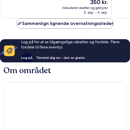
Prisen
350 kr.
Distrikt
Eneståe
10,
er
29
Fantastisk,
inkluderer skatter og gebyrer
350 kr.
anmelde
5. sep. - 6. sep.
105
anmeldelser
Sammenlign lignende overnatningssteder
Log på for at se tilgængelige rabatter og fordele. Flere
fordele til flere eventyr.
Log på
Tilmeld dig nu – det er gratis
Om området