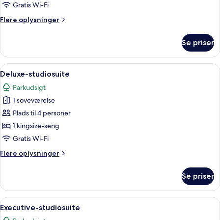
dobbeltværelse
Gratis Wi-Fi
Flere
Flere oplysninger
oplysninger
om
Se priser
Executive-
dobbeltværelse
Indlæs
Premium-sengetøj, minibar, pengeskab
2
Deluxe-studiosuite
alle
Parkudsigt
billeder
1 soveværelse
af
Deluxe-
Plads til 4 personer
studiosuite
1 kingsize-seng
Gratis Wi-Fi
Flere
Flere oplysninger
oplysninger
om
Se priser
Deluxe-
studiosuite
Indlæs
Premium-sengetøj, minibar, pengeskab
1
Executive-studiosuite
alle