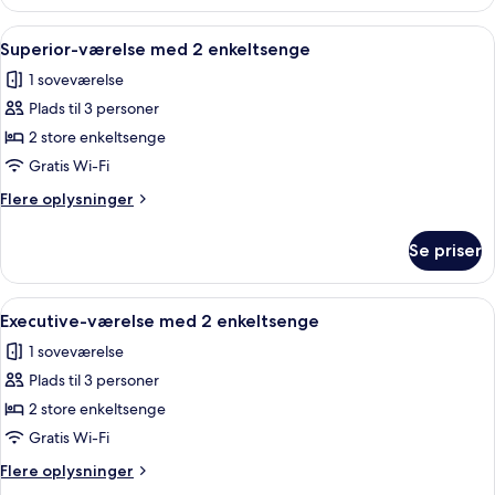
værelse
med
Indlæs
Premium-sengetøj, minibar, pengeskab
1
2
Superior-værelse med 2 enkeltsenge
alle
enkeltsenge
1 soveværelse
billeder
Plads til 3 personer
af
Superior-
2 store enkeltsenge
værelse
Gratis Wi-Fi
med
Flere
Flere oplysninger
2
oplysninger
enkeltsenge
om
Se priser
Superior-
værelse
med
Indlæs
Premium-sengetøj, minibar, pengeskab
1
2
Executive-værelse med 2 enkeltsenge
alle
enkeltsenge
1 soveværelse
billeder
Plads til 3 personer
af
Executive-
2 store enkeltsenge
værelse
Gratis Wi-Fi
med
Flere
Flere oplysninger
2
oplysninger