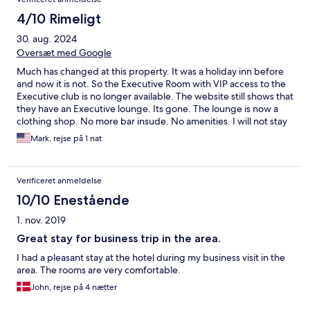
4/10 Rimeligt
30. aug. 2024
Oversæt med Google
Much has changed at this property. It was a holiday inn before
and now it is not. So the Executive Room with VIP access to the
Executive club is no longer available. The website still shows that
they have an Executive lounge. Its gone. The lounge is now a
clothing shop. No more bar insude. No amenities. I will not stay
here on my next visit.
Mark, rejse på 1 nat
Verificeret anmeldelse
10/10 Enestående
1. nov. 2019
Great stay for business trip in the area.
I had a pleasant stay at the hotel during my business visit in the
area. The rooms are very comfortable.
John, rejse på 4 nætter