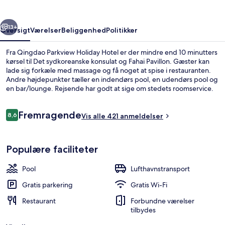
rige
Næste
13+
Oversigt
Værelser
Beliggenhed
Politikker
Fra Qingdao Parkview Holiday Hotel er der mindre end 10 minutters
kørsel til Det sydkoreanske konsulat og Fahai Pavillon. Gæster kan
lade sig forkæle med massage og få noget at spise i restauranten.
Andre højdepunkter tæller en indendørs pool, en udendørs pool og
en bar/lounge. Rejsende har godt at sige om stedets roomservice.
Anmeldelser
Fremragende
8,6
Vis alle 421 anmeldelser
8,6 ud af 10.
Udendørsområde
Populære faciliteter
Pool
Lufthavnstransport
Gratis parkering
Gratis Wi-Fi
Restaurant
Forbundne værelser
tilbydes