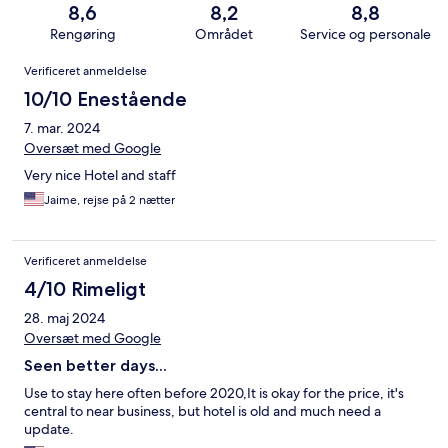
8,6
8,2
8,8
Rengøring
Området
Service og personale
Anmeldelser
Verificeret anmeldelse
10/10 Enestående
7. mar. 2024
Oversæt med Google
Very nice Hotel and staff
Jaime, rejse på 2 nætter
Verificeret anmeldelse
4/10 Rimeligt
28. maj 2024
Oversæt med Google
Seen better days...
Use to stay here often before 2020,It is okay for the price, it's
central to near business, but hotel is old and much need a
update.