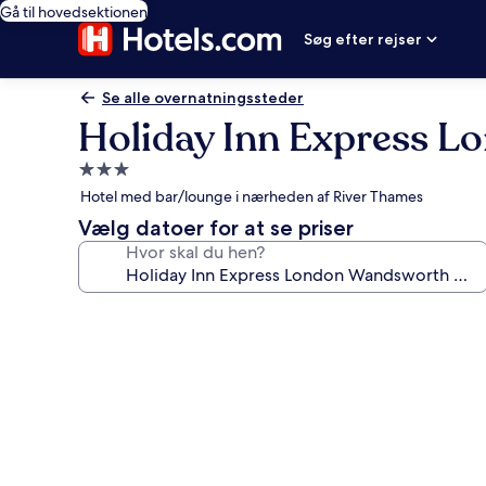
Gå til hovedsektionen
Søg efter rejser
Se alle overnatningssteder
Holiday Inn Express 
3.0-
stjernet
Hotel med bar/lounge i nærheden af River Thames
overnatningssted
Vælg datoer for at se priser
Hvor skal du hen?
Billedgalleri
for
Holiday
Inn
Express
London