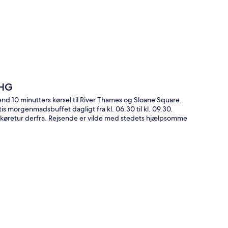
t
IHG
d 10 minutters kørsel til River Thames og Sloane Square.
s morgenmadsbuffet dagligt fra kl. 06.30 til kl. 09.30.
køretur derfra. Rejsende er vilde med stedets hjælpsomme