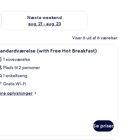
d aug. 14 - aug. 16
Tjek tilgængelighed for næste weekend aug. 21 - aug. 23
Næste weekend
aug. 21 - aug. 23
Viser 6 ud af 6 værelser
/strygebræt
ndlæs
Et værelse med en blå sofa, en stol, en lampe
4
andardværelse (with Free Hot Breakfast)
le
1 soveværelse
illeder
Plads til 2 personer
f
tandardværelse
1 enkeltseng
with
Gratis Wi-Fi
ree
ere
ere oplysninger
ot
lysninger
reakfast)
m
andardværelse
ith
ee
Se priser
t
eakfast)