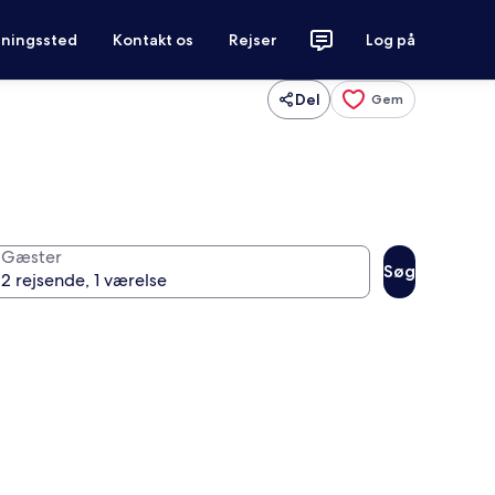
tningssted
Kontakt os
Rejser
Log på
Del
Gem
Gæster
Søg