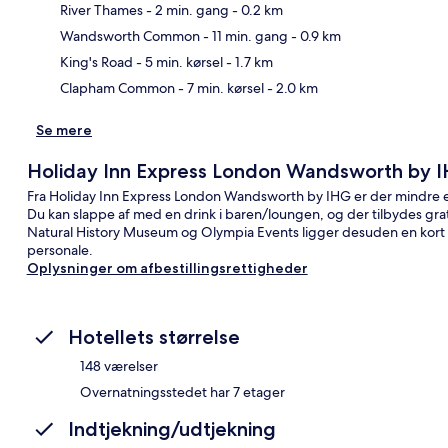
River Thames
- 2 min. gang
- 0.2 km
Kor
Wandsworth Common
- 11 min. gang
- 0.9 km
King's Road
- 5 min. kørsel
- 1.7 km
Clapham Common
- 7 min. kørsel
- 2.0 km
Se mere
Holiday Inn Express London Wandsworth by 
Fra Holiday Inn Express London Wandsworth by IHG er der mindre en
Du kan slappe af med en drink i baren/loungen, og der tilbydes grati
Natural History Museum og Olympia Events ligger desuden en kort 
personale.
Oplysninger om afbestillingsrettigheder
Hotellets størrelse
148 værelser
Overnatningsstedet har 7 etager
Indtjekning/udtjekning