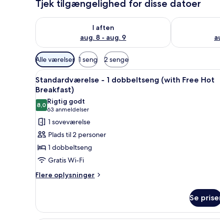
Tjek tilgængelighed for disse datoer
Tjek tilgængelighed for i aften aug. 8 - aug. 9
Tjek tilgænge
I aften
aug. 8 - aug. 9
a
Tilgængelige
Alle værelser
1 seng
2 senge
filtre
Indlæs
Et hotelværelse med en stor sen
for
5
Standardværelse - 1 dobbeltseng (with Free Hot
alle
værelser
Breakfast)
billeder
Rigtig godt
8,0
af
8,0 ud af 10
(63
63 anmeldelser
Standardværelse
anmeldelser)
1 soveværelse
-
Plads til 2 personer
1
1 dobbeltseng
dobbeltseng
Gratis Wi-Fi
(with
Flere
Free
Flere oplysninger
oplysninger
Hot
om
Breakfast)
Se prise
Standardværelse
-
1