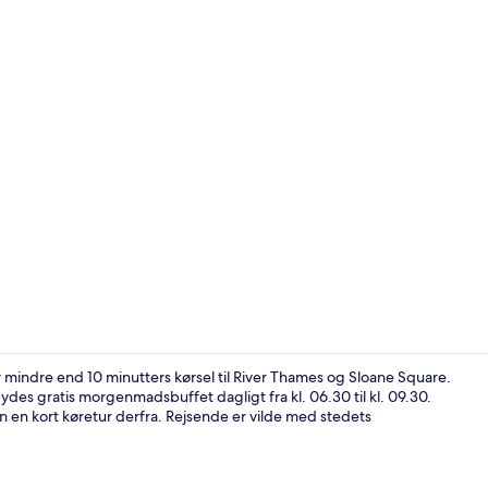
Standardvære
mindre end 10 minutters kørsel til River Thames og Sloane Square.
ydes gratis morgenmadsbuffet dagligt fra kl. 06.30 til kl. 09.30.
en kort køretur derfra. Rejsende er vilde med stedets
Bar (på over