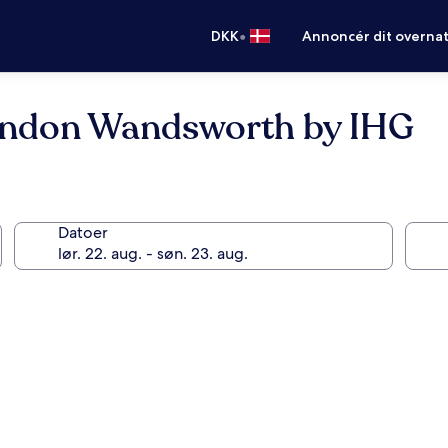
•
DKK
Annoncér dit overna
London Wandsworth by IHG
Datoer