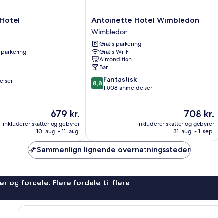
Antoinette
 Hotel
Antoinette Hotel Wimbledon
Hotel
Wimbledon
Wimbledon
Gratis parkering
Wimbledon
 parkering
Gratis Wi-Fi
Aircondition
Bar
8.8
Fantastisk
elser
8,8
ud
1.008 anmeldelser
af
10,
Prisen
Prisen
679 kr.
708 kr.
Fantastisk,
er
er
1.008
inkluderer skatter og gebyrer
inkluderer skatter og gebyrer
679 kr.
708 kr.
anmeldelser
10. aug. - 11. aug.
31. aug. - 1. sep.
Sammenlign lignende overnatningssteder
r og fordele. Flere fordele til flere