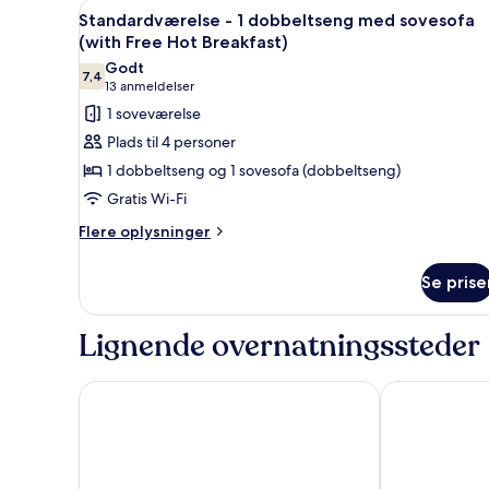
Indlæs
Et hotelværelse med to senge, 
6
dobbeltseng
Standardværelse - 1 dobbeltseng med sovesofa
alle
(with
(with Free Hot Breakfast)
Free
billeder
Godt
Hot
7,4
af
7,4 ud af 10
(13
13 anmeldelser
Breakfast)
Standardværelse
anmeldelser)
1 soveværelse
-
Plads til 4 personer
1
1 dobbeltseng og 1 sovesofa (dobbeltseng)
dobbeltseng
Gratis Wi-Fi
med
Flere
sovesofa
Flere oplysninger
oplysninger
(with
om
Free
Se prise
Standardværelse
Hot
-
1
Breakfast)
Lignende overnatningssteder
dobbeltseng
med
sovesofa
Pelican London Hotel and Residence
Axiom Park H
(with
Free
Hot
Breakfast)