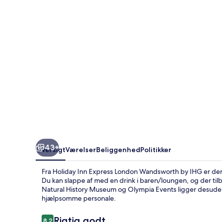
Wandsworth
by
IHG
43+
Oversigt
Værelser
Beliggenhed
Politikker
Fra Holiday Inn Express London Wandsworth by IHG er der 
Du kan slappe af med en drink i baren/loungen, og der tilb
Natural History Museum og Olympia Events ligger desuden 
hjælpsomme personale.
Anmeldelser
Rigtig godt
8,2