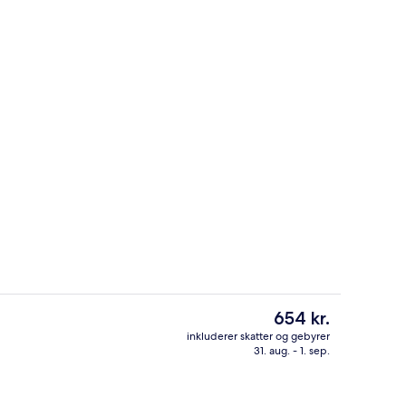
lse - 1 dobbeltseng med sovesofa (with Free Hot Breakfast) | Værelsesfacilit
Facilitet på overnatningsstedet
Den
654 kr.
nuværende
inkluderer skatter og gebyrer
pris
31. aug. - 1. sep.
natningsstedet)
Bar (på overnatningsstedet)
er
654 kr.