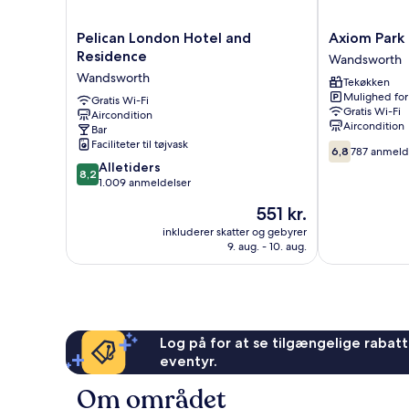
Pelican
Axiom
Pelican London Hotel and
Axiom Park
London
Park
Residence
Wandsworth
Hotel
Hotel
Wandsworth
Tekøkken
and
Wandsworth
Mulighed for
Residence
Gratis Wi-Fi
Gratis Wi-Fi
Aircondition
Wandsworth
Aircondition
Bar
Faciliteter til tøjvask
6.8
6,8
787 anmeld
ud
8.2
Alletiders
8,2
af
ud
1.009 anmeldelser
10,
af
Prisen
551 kr.
787
10,
er
anmeldelser
Alletiders,
inkluderer skatter og gebyrer
551 kr.
9. aug. - 10. aug.
1.009
anmeldelser
Log på for at se tilgængelige rabatte
eventyr.
Om området