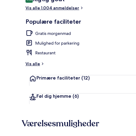
8,2 ud af 10.
Vis alle 1.004 anmeldelser
Udendørsom
Populære faciliteter
Gratis morgenmad
Mulighed for parkering
Restaurant
Vis alle
Primære faciliteter
(12)
Føl dig hjemme
(6)
Værelsesmuligheder