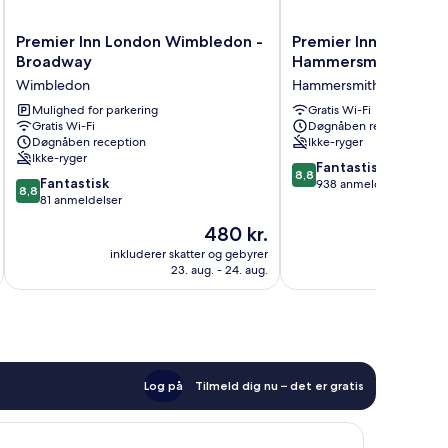
Premier
Premier
Premier Inn London Wimbledon -
Premier Inn London
Inn
Inn
Broadway
Hammersmith - Talg
London
London
Wimbledon
Hammersmith og Fulham
Wimbledon
Hammersmith
-
Mulighed for parkering
-
Gratis Wi-Fi
Gratis Wi-Fi
Døgnåben reception
Broadway
Talgarth
Døgnåben reception
Ikke-ryger
Wimbledon
Road
Ikke-ryger
Hammersmith
8.8
Fantastisk
8,8
8.8
Fantastisk
og
ud
938 anmeldelser
8,8
ud
81 anmeldelser
Fulham
af
af
10,
Prisen
480 kr.
10,
Fantastisk,
er
Fantastisk,
inkluderer skatter og gebyrer
inkluderer 
938
480 kr.
23. aug. - 24. aug.
81
anmeldelser
anmeldelser
Log på
Tilmeld dig nu – det er gratis