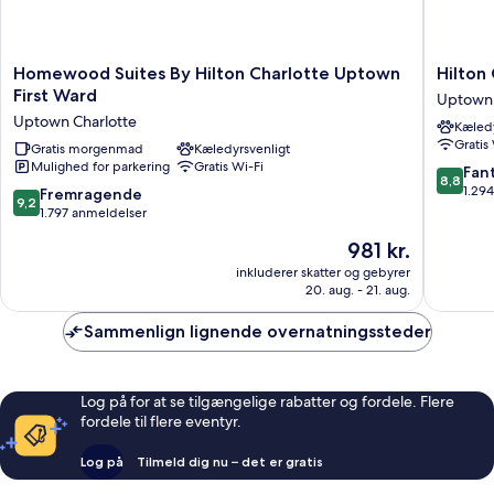
Homewood
Hilton
Homewood Suites By Hilton Charlotte Uptown
Hilton
Suites
Garden
First Ward
Uptown 
By
Inn
Uptown Charlotte
Kæledy
Hilton
Charlott
Gratis
Charlotte
Gratis morgenmad
Kæledyrsvenligt
Uptown
Mulighed for parkering
Gratis Wi-Fi
Uptown
Uptown
8.8
Fant
8,8
First
Charlott
ud
1.29
9.2
Fremragende
9,2
Ward
af
ud
1.797 anmeldelser
Uptown
10,
af
Prisen
981 kr.
Charlotte
Fantasti
10,
er
1.294
Fremragende,
inkluderer skatter og gebyrer
981 kr.
anmelde
20. aug. - 21. aug.
1.797
anmeldelser
Sammenlign lignende overnatningssteder
Log på for at se tilgængelige rabatter og fordele. Flere
fordele til flere eventyr.
Log på
Tilmeld dig nu – det er gratis