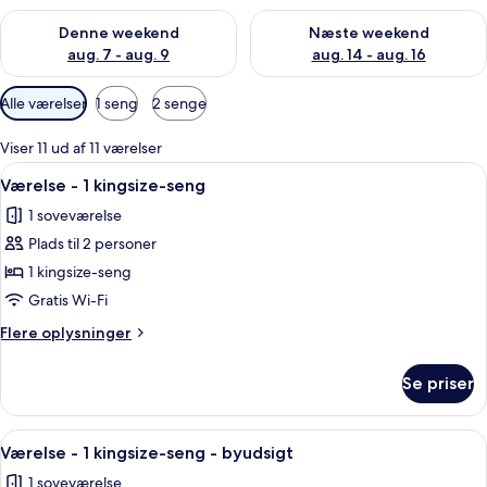
Tjek tilgængelighed for denne weekend aug. 7 - aug. 9
Tjek tilgængelighed for næste
Denne weekend
Næste weekend
aug. 7 - aug. 9
aug. 14 - aug. 16
Tilgængelige
Alle værelser
1 seng
2 senge
filtre
for
Viser 11 ud af 11 værelser
værelser
Indlæs
Et hotelværelse med en stor seng, et 
6
Værelse - 1 kingsize-seng
alle
1 soveværelse
billeder
Plads til 2 personer
af
Værelse
1 kingsize-seng
-
Gratis Wi-Fi
1
Flere
Flere oplysninger
kingsize-
oplysninger
seng
om
Se priser
Værelse
-
1
Indlæs
Et hotelværelse med en stor seng, et 
6
kingsize-
Værelse - 1 kingsize-seng - byudsigt
alle
seng
1 soveværelse