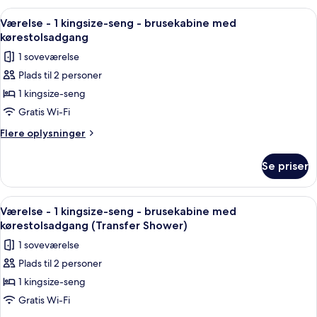
personer
1
Indlæs
Et hotelværelse med en stor seng, et 
7
med
kingsize-
Værelse - 1 kingsize-seng - brusekabine med
alle
seng
nedsat
kørestolsadgang
-
billeder
hørelse
1 soveværelse
tilpasset
af
(Accessible
personer
Plads til 2 personer
Værelse
med
Bathtub)
1 kingsize-seng
-
nedsat
hørelse
1
Gratis Wi-Fi
(Accessible
kingsize-
Flere
Flere oplysninger
Bathtub)
seng
oplysninger
om
-
Se priser
Værelse
brusekabine
-
med
1
Indlæs
Et hotelværelse med en stor seng, et 
7
kørestolsadgang
kingsize-
Værelse - 1 kingsize-seng - brusekabine med
alle
seng
kørestolsadgang (Transfer Shower)
-
billeder
1 soveværelse
brusekabine
af
med
Plads til 2 personer
Værelse
kørestolsadgang
1 kingsize-seng
-
1
Gratis Wi-Fi