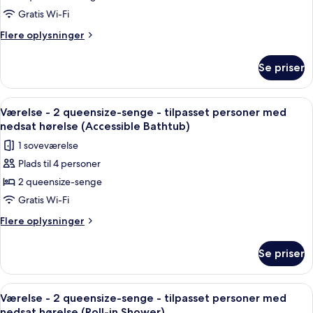
-
Gratis Wi-Fi
2
Flere
Flere oplysninger
queensize-
oplysninger
senge
om
Se priser
Værelse
-
-
byudsigt
2
Indlæs
Et hotelværelse med to senge, et træ
6
queensize-
Værelse - 2 queensize-senge - tilpasset personer med
alle
senge
nedsat hørelse (Accessible Bathtub)
-
billeder
1 soveværelse
byudsigt
af
Plads til 4 personer
Værelse
2 queensize-senge
-
2
Gratis Wi-Fi
queensize-
Flere
Flere oplysninger
senge
oplysninger
om
-
Se priser
Værelse
tilpasset
-
personer
2
Indlæs
Et hotelværelse med to senge, et træ
6
med
queensize-
Værelse - 2 queensize-senge - tilpasset personer med
alle
senge
nedsat hørelse (Roll-in Shower)