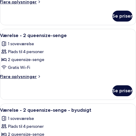
kingsize-
Flere
Flere oplysninger
seng
oplysninger
om
-
Se priser
Værelse
brusekabine
-
med
1
Indlæs
Et hotelværelse med to senge, et træ
6
kørestolsadgang
kingsize-
Værelse - 2 queensize-senge
alle
seng
(Transfer
1 soveværelse
-
billeder
Shower)
brusekabine
Plads til 4 personer
af
med
Værelse
2 queensize-senge
kørestolsadgang
-
(Transfer
Gratis Wi-Fi
Shower)
2
Flere
Flere oplysninger
queensize-
oplysninger
senge
om
Se priser
Værelse
-
2
Indlæs
Et hotelværelse med to senge, et træ
6
queensize-
Værelse - 2 queensize-senge - byudsigt
alle
senge
1 soveværelse
billeder
Plads til 4 personer
af
Værelse
2 queensize-senge