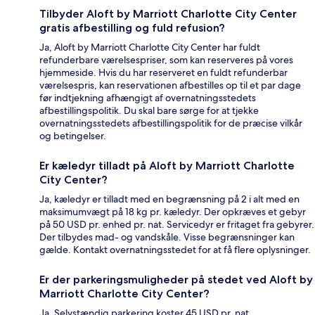
Tilbyder Aloft by Marriott Charlotte City Center
gratis afbestilling og fuld refusion?
Ja, Aloft by Marriott Charlotte City Center har fuldt
refunderbare værelsespriser, som kan reserveres på vores
hjemmeside. Hvis du har reserveret en fuldt refunderbar
værelsespris, kan reservationen afbestilles op til et par dage
før indtjekning afhængigt af overnatningsstedets
afbestillingspolitik. Du skal bare sørge for at tjekke
overnatningsstedets afbestillingspolitik for de præcise vilkår
og betingelser.
Er kæledyr tilladt på Aloft by Marriott Charlotte
City Center?
Ja, kæledyr er tilladt med en begrænsning på 2 i alt med en
maksimumvægt på 18 kg pr. kæledyr. Der opkræves et gebyr
på 50 USD pr. enhed pr. nat. Servicedyr er fritaget fra gebyrer.
Der tilbydes mad- og vandskåle. Visse begrænsninger kan
gælde. Kontakt overnatningsstedet for at få flere oplysninger.
Er der parkeringsmuligheder på stedet ved Aloft by
Marriott Charlotte City Center?
Ja. Selvstændig parkering koster 45 USD pr. nat.