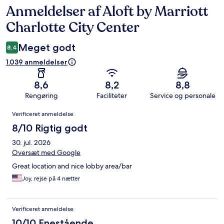
Anmeldelser af Aloft by Marriott
Anmeldelser
Charlotte City Center
Meget godt
8,4
1.039 anmeldelser
8,6
8,2
8,8
Rengøring
Faciliteter
Service og personale
Anmeldelser
Verificeret anmeldelse
8/10 Rigtig godt
30. jul. 2026
Oversæt med Google
Great location and nice lobby area/bar
Joy, rejse på 4 nætter
Verificeret anmeldelse
10/10 Enestående