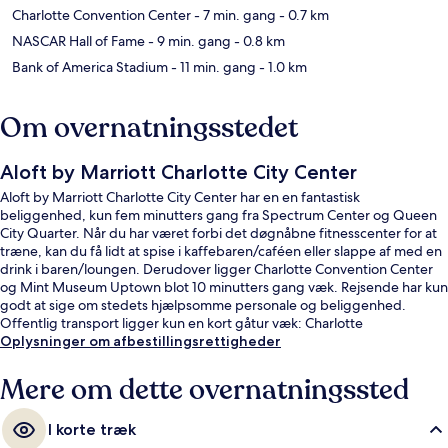
Charlotte Convention Center
- 7 min. gang
- 0.7 km
NASCAR Hall of Fame
- 9 min. gang
- 0.8 km
Bank of America Stadium
- 11 min. gang
- 1.0 km
Om overnatningsstedet
Aloft by Marriott Charlotte City Center
Aloft by Marriott Charlotte City Center har en en fantastisk
beliggenhed, kun fem minutters gang fra Spectrum Center og Queen
City Quarter. Når du har været forbi det døgnåbne fitnesscenter for at
træne, kan du få lidt at spise i kaffebaren/caféen eller slappe af med en
drink i baren/loungen. Derudover ligger Charlotte Convention Center
og Mint Museum Uptown blot 10 minutters gang væk. Rejsende har kun
godt at sige om stedets hjælpsomme personale og beliggenhed.
Offentlig transport ligger kun en kort gåtur væk: Charlotte
Transportation Center Station ligger 3 minutter væk og Tryon Street
Oplysninger om afbestillingsrettigheder
Station ligger 4 minutter derfra.
Mere om dette overnatningssted
I korte træk