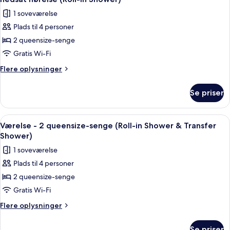
nedsat
-
billeder
hørelse
1 soveværelse
tilpasset
af
(Accessible
personer
Plads til 4 personer
Værelse
med
Bathtub)
2 queensize-senge
-
nedsat
hørelse
2
Gratis Wi-Fi
(Accessible
queensize-
Flere
Flere oplysninger
Bathtub)
senge
oplysninger
om
-
Se priser
Værelse
tilpasset
-
personer
2
Indlæs
Et hotelværelse med to senge, et træ
6
med
queensize-
Værelse - 2 queensize-senge (Roll-in Shower & Transfer
alle
senge
nedsat
Shower)
-
billeder
hørelse
1 soveværelse
tilpasset
af
(Roll-
personer
Plads til 4 personer
Værelse
med
in
2 queensize-senge
-
nedsat
Shower)
hørelse
2
Gratis Wi-Fi
(Roll-
queensize-
Flere
Flere oplysninger
in
senge
oplysninger
Shower)
om
(Roll-
Se priser