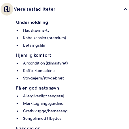
Værelsesfaciliteter
Underholdning
Fladskærms-tv
Kabelkanaler (premium)
Betalingsfilm
Hjemlig komfort
Aircondition (klimastyret)
Kaffe-/temaskine
Strygejern/strygebræt
Få en god nats søvn
Allergivenligt sengetøj
Mørklægningsgardiner
Gratis vugge/barneseng
Sengelinned tilbydes
Frisk dig op