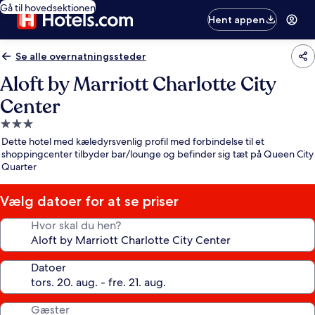
Gå til hovedsektionen
Hent appen
Se alle overnatningssteder
Aloft by Marriott Charlotte City
Center
3.0-
stjernet
Dette hotel med kæledyrsvenlig profil med forbindelse til et
overnatningssted
shoppingcenter tilbyder bar/lounge og befinder sig tæt på Queen City
Quarter
Vælg datoer for at se priser
Hvor skal du hen?
Datoer
Gæster