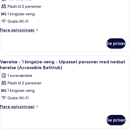
billeder
Plads til 2 personer
af
Værelse
1 kingsize-seng
-
Gratis Wi-Fi
1
Flere
Flere oplysninger
kingsize-
oplysninger
seng
om
Se priser
Værelse
-
-
byudsigt
1
Indlæs
Et hotelværelse med en stor seng, et 
6
kingsize-
Værelse - 1 kingsize-seng - tilpasset personer med nedsat
alle
seng
hørelse (Accessible Bathtub)
-
billeder
1 soveværelse
byudsigt
af
Plads til 2 personer
Værelse
1 kingsize-seng
-
1
Gratis Wi-Fi
kingsize-
Flere
Flere oplysninger
seng
oplysninger
om
-
Se priser
Værelse
tilpasset
-