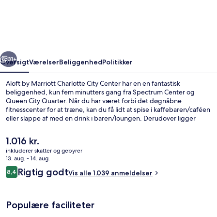
Marriott
Charlotte
City
Center
rige
Næste
31+
Oversigt
Værelser
Beliggenhed
Politikker
Aloft by Marriott Charlotte City Center har en en fantastisk
beliggenhed, kun fem minutters gang fra Spectrum Center og
Queen City Quarter. Når du har været forbi det døgnåbne
fitnesscenter for at træne, kan du få lidt at spise i kaffebaren/caféen
eller slappe af med en drink i baren/loungen. Derudover ligger
Charlotte Convention Center og Mint Museum Uptown blot 10
minutters gang væk. Rejsende har kun godt at sige om stedets
Den
1.016 kr.
hjælpsomme personale og beliggenhed. Offentlig transport ligger
nuværende
inkluderer skatter og gebyrer
kun en kort gåtur væk: Charlotte Transportation Center Station
pris
13. aug. - 14. aug.
ligger 3 minutter væk og Tryon Street Station ligger 4 minutter
Bar (på overnatningsstedet)
er
Anmeldelser
derfra.
Rigtig godt
8,4
Vis alle 1.039 anmeldelser
1.016 kr.
8,4 ud af 10.
Populære faciliteter