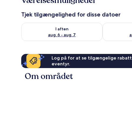
Værelsesmuligheder
Tjek tilgængelighed for disse datoer
Tjek tilgængelighed for i aften aug. 6 - aug. 7
Tjek tilgænge
I aften
aug. 6 - aug. 7
a
Log på for at se tilgængelige rabatte
eventyr.
Om området