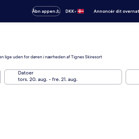
•
Åbn appen
DKK
Annoncér dit overna
n lige uden for døren i nærheden af Tignes Skiresort
Datoer