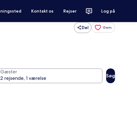
tningssted
Kontakt os
Rejser
Log på
Del
Gem
Gæster
Søg