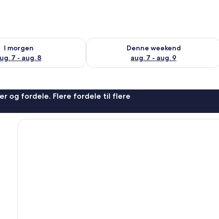
lighed for i morgen aug. 7 - aug. 8
Tjek tilgængelighed for denne weeken
I morgen
Denne weekend
ug. 7 - aug. 8
aug. 7 - aug. 9
r og fordele. Flere fordele til flere