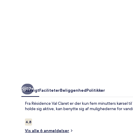
17+
Oversigt
Faciliteter
Beliggenhed
Politikker
Fra Résidence Val Claret er der kun fem minutters kørsel til
holde sig aktive, kan benytte sig af mulighederne for van
Anmeldelser
4,8
4,8 ud af 10.
Vis alle 6 anmeldelser