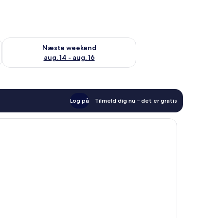
d aug. 7 - aug. 9
Tjek tilgængelighed for næste weekend aug. 14 - aug. 16
Næste weekend
aug. 14 - aug. 16
Log på
Tilmeld dig nu – det er gratis