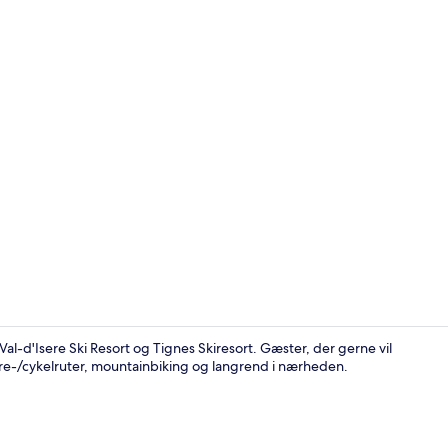
Køleskab, mi
 Val-d'Isere Ski Resort og Tignes Skiresort. Gæster, der gerne vil
dre-/cykelruter, mountainbiking og langrend i nærheden.
Indvendig de