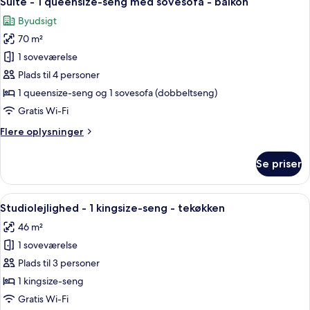
Suite - 1 queensize-seng med sovesofa - balkon
alle
seng
Byudsigt
med
billeder
sovesofa
70 m²
af
-
Suite
1 soveværelse
tekøkken
-
Plads til 4 personer
1
1 queensize-seng og 1 sovesofa (dobbeltseng)
queensize-
Gratis Wi-Fi
seng
Flere
Flere oplysninger
med
oplysninger
sovesofa
om
Se priser
-
Suite
-
balkon
1
Indlæs
Et hotelværelse med en stor seng, to
9
queensize-
Studiolejlighed - 1 kingsize-seng - tekøkken
alle
seng
46 m²
med
billeder
sovesofa
1 soveværelse
af
-
Studiolejlighed
Plads til 3 personer
balkon
-
1 kingsize-seng
1
Gratis Wi-Fi