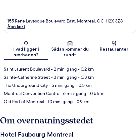
155 Rene Levesque Boulevard East, Montreal, QC, H2X 3Z8
Åbn kort
Kort
Hvad ligger i
Sådan kommer du
Restauranter
nærheden?
rundt
Saint Laurent Boulevard
- 2 min. gang
- 0.2 km
Sainte-Catherine Street
- 3 min. gang
- 0.3 km
The Underground City
- 5 min. gang
- 0.5 km
Montreal Convention Centre
- 6 min. gang
- 0.6 km
Old Port of Montreal
- 10 min. gang
- 0.9 km
Om overnatningsstedet
Hotel Faubourg Montreal