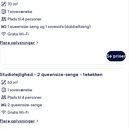
seng
70 m²
-
billeder
tekøkken
1 soveværelse
af
Suite
Plads til 4 personer
-
1 queensize-seng og 1 sovesofa (dobbeltseng)
1
Gratis Wi-Fi
soveværelse
Flere
Flere oplysninger
-
oplysninger
tekøkken
om
Se priser
Suite
(One
-
Queen
1
Indlæs
Et hotelværelse med et fladskærms-tv, 
Bed)
9
soveværelse
Studiolejlighed - 2 queensize-senge - tekøkken
alle
-
63 m²
tekøkken
billeder
(One
1 soveværelse
af
Queen
Studiolejlighed
Plads til 4 personer
Bed)
-
2 queensize-senge
2
Gratis Wi-Fi
queensize-
Flere
Flere oplysninger
senge
oplysninger