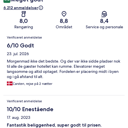
6.212 anmeldelser
8,0
8,8
8,4
Rengøring
Området
Service og personale
Anmeldelser
Verificeret anmeldelse
6/10 Godt
23. jul. 2026
Morgenmad ikke det bedste. Og der var ikke sidde pladser nok
til alle de gæster hotellet kan rumme. Elevatorer meget
langsomme og altid optaget. Fordelen er placering midt i byen
og i gå afstand til alt.
Carsten, rejse på 2 nætter
Verificeret anmeldelse
10/10 Enestående
17. aug. 2023
Fantastik beliggenhed, super godt til prisen.