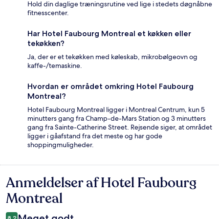
Hold din daglige træningsrutine ved lige i stedets døgnåbne
fitnesscenter.
Har Hotel Faubourg Montreal et køkken eller
tekøkken?
Ja, der er et tekøkken med køleskab, mikrobølgeovn og
kaffe-/temaskine.
Hvordan er området omkring Hotel Faubourg
Montreal?
Hotel Faubourg Montreal ligger i Montreal Centrum, kun 5
minutters gang fra Champ-de-Mars Station og 3 minutters
gang fra Sainte-Catherine Street. Rejsende siger, at området
ligger i gåafstand fra det meste og har gode
shoppingmuligheder.
Anmeldelser af Hotel Faubourg
Anmeldelser
Montreal
Meget godt
8,2