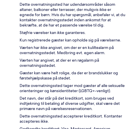
Dette overnatningssted har udendørsområder såsom
altaner, balkoner eller terrasser, der muligvis ikke er
egnede for børn. Hvis du har spørgsmål, anbefaler vi, at du
kontakter overnatningsstedet inden ankomst for at
bekræfte, at de har et passende værelse til dig.
Støjfrie værelser kan ikke garanteres.
Kun registrerede gæster kan opholde sig på værelserne.
Værten har ikke angivet, om der er en kuliltealarm på
overnatningsstedet. Medbring evt. egen alarm.
Værten har angivet, at der er en røgalarm på
overnatningsstedet.
Gæster kan være helt rolige, da der er brandslukker og
førstehjælpskasse på stedet.
Dette overnatningssted tager mod gæster af alle seksuelle
orienteringer og kønsidentiteter (LGBTQ+-venligt).
Det navn, der står på det kreditkort, som bruges ved
indtjekning til betaling af diverse udgifter, skal være det
primære navn på værelsesreservationen.
Dette overnatningssted accepterer kreditkort. Kontanter
accepteres ikke.
Godkendte kreditkort: Visa, Mastercard, American