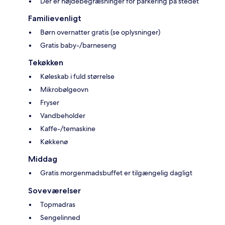
Der er højdebegræsninger for parkering på stedet
Familievenligt
Børn overnatter gratis (se oplysninger)
Gratis baby-/barneseng
Tekøkken
Køleskab i fuld størrelse
Mikrobølgeovn
Fryser
Vandbeholder
Kaffe-/temaskine
Køkkenø
Middag
Gratis morgenmadsbuffet er tilgængelig dagligt
Soveværelser
Topmadras
Sengelinned