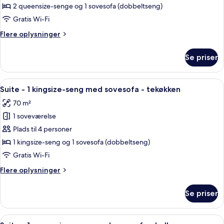
-
2 queensize-senge og 1 sovesofa (dobbeltseng)
2
Gratis Wi-Fi
soveværelser
Flere
Flere oplysninger
-
oplysninger
tekøkken
om
Se priser
Familiesuite
-
2
Indlæs
En pænt redt seng med et træhovedgæ
14
soveværelser
Suite - 1 kingsize-seng med sovesofa - tekøkken
alle
-
70 m²
tekøkken
billeder
1 soveværelse
af
Suite
Plads til 4 personer
-
1 kingsize-seng og 1 sovesofa (dobbeltseng)
1
Gratis Wi-Fi
kingsize-
Flere
Flere oplysninger
seng
oplysninger
med
om
Se priser
Suite
sovesofa
-
-
1
Indlæs
Et hotelværelse med en stor seng, et
tekøkken
13
kingsize-