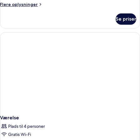
kingsize-
Flere
Flere oplysninger
seng
oplysninger
-
om
Se priser
Studiolejlighed
tekøkken
-
1
kingsize-
seng
-
tekøkken
Værelse
Plads til 4 personer
Gratis Wi-Fi