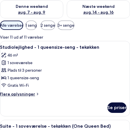
Tjek tilgængelighed for denne weekend aug. 7 - aug. 9
Tjek tilgængelighed for næste
Denne weekend
Næste weekend
aug. 7 - aug. 9
aug. 14 - aug. 16
Tilgængelige
Alle værelser
1 seng
2 senge
3+ senge
filtre
for
Viser 11 ud af 11 værelser
værelser
Indlæs
En pænt redt seng med hvide sengetø
14
Studiolejlighed - 1 queensize-seng - tekøkken
alle
46 m²
billeder
1 soveværelse
af
Studiolejlighed
Plads til 3 personer
-
1 queensize-seng
1
Gratis Wi-Fi
queensize-
Flere
Flere oplysninger
seng
oplysninger
-
om
Se priser
Studiolejlighed
tekøkken
-
1
Indlæs
Et hotelværelse med en stor seng, et 
14
queensize-
Suite - 1 soveværelse - tekøkken (One Queen Bed)
alle