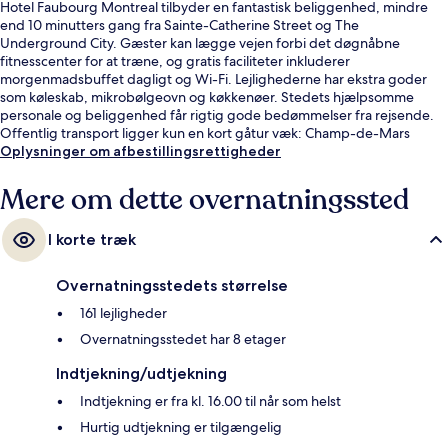
Hotel Faubourg Montreal tilbyder en fantastisk beliggenhed, mindre
end 10 minutters gang fra Sainte-Catherine Street og The
Underground City. Gæster kan lægge vejen forbi det døgnåbne
fitnesscenter for at træne, og gratis faciliteter inkluderer
morgenmadsbuffet dagligt og Wi-Fi. Lejlighederne har ekstra goder
som køleskab, mikrobølgeovn og køkkenøer. Stedets hjælpsomme
personale og beliggenhed får rigtig gode bedømmelser fra rejsende.
Offentlig transport ligger kun en kort gåtur væk: Champ-de-Mars
Station ligger 5 minutter væk og Saint Laurent Station ligger 5 minutter
Oplysninger om afbestillingsrettigheder
derfra.
Mere om dette overnatningssted
I korte træk
Overnatningsstedets størrelse
161 lejligheder
Overnatningsstedet har 8 etager
Indtjekning/udtjekning
Indtjekning er fra kl. 16.00 til når som helst
Hurtig udtjekning er tilgængelig