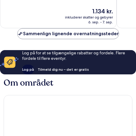
af
af
10,
10,
Prisen
1.134 kr.
Fremragende,
Godt,
er
6.193
4.435
inkluderer skatter og gebyrer
1.134 kr.
anmeldelser
anmelde
6. sep. - 7. sep.
Sammenlign lignende overnatningssteder
Log på for at se tilgængelige rabatter og fordele. Flere
fordele til flere eventyr.
Log på
Tilmeld dig nu – det er gratis
Om området