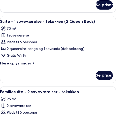
-
om
Se priser
Studiolejlighed
tekøkken
-
2
Indlæs
Et hotelværelse med to senge, et tek
11
queensize-
Suite - 1 soveværelse - tekøkken (2 Queen Beds)
alle
senge
70 m²
-
billeder
tekøkken
1 soveværelse
af
Suite
Plads til 6 personer
-
2 queensize-senge og 1 sovesofa (dobbeltseng)
1
Gratis Wi-Fi
soveværelse
Flere
Flere oplysninger
-
oplysninger
tekøkken
om
Se priser
Suite
(2
-
Queen
1
Indlæs
Et hotelværelse med en stor seng, en 
Beds)
19
soveværelse
Familiesuite - 2 soveværelser - tekøkken
alle
-
95 m²
tekøkken
billeder
(2
2 soveværelser
af
Queen
Familiesuite
Plads til 6 personer
Beds)