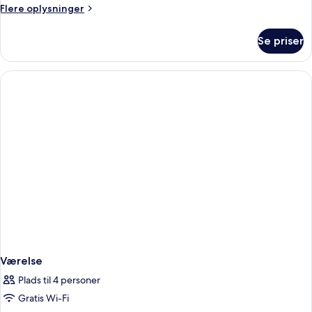
Flere
Flere oplysninger
oplysninger
om
Se priser
Værelse
Værelse
Plads til 4 personer
Gratis Wi-Fi