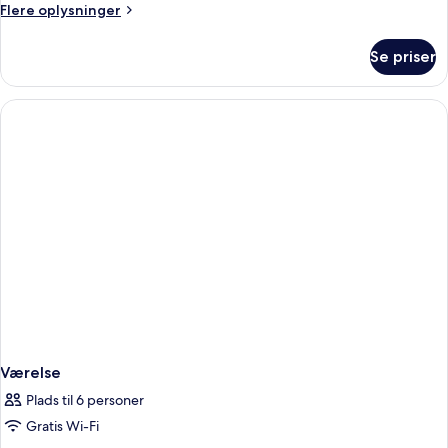
Flere
Flere oplysninger
oplysninger
om
Se priser
Værelse
Værelse
Plads til 6 personer
Gratis Wi-Fi