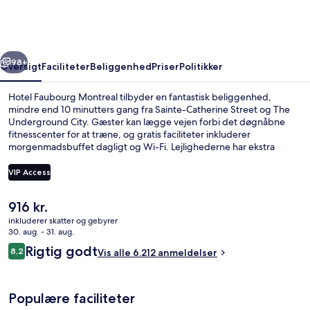
rige
Næste
98+
Oversigt
Faciliteter
Beliggenhed
Priser
Politikker
Hotel Faubourg Montreal tilbyder en fantastisk beliggenhed,
mindre end 10 minutters gang fra Sainte-Catherine Street og The
Underground City. Gæster kan lægge vejen forbi det døgnåbne
fitnesscenter for at træne, og gratis faciliteter inkluderer
morgenmadsbuffet dagligt og Wi-Fi. Lejlighederne har ekstra
goder som køleskab, mikrobølgeovn og køkkenøer. Stedets
hjælpsomme personale og beliggenhed får rigtig gode
VIP Access
bedømmelser fra rejsende. Offentlig transport ligger kun en kort
gåtur væk: Champ-de-Mars Station ligger 5 minutter væk og Saint
Den
916 kr.
Laurent Station ligger 5 minutter derfra.
Gratis morgenmadsbuffet hver dag
nuværende
inkluderer skatter og gebyrer
pris
30. aug. - 31. aug.
er
Anmeldelser
Rigtig godt
8,2
Vis alle 6.212 anmeldelser
916 kr.
8,2 ud af 10.
Populære faciliteter