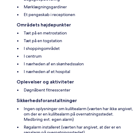
Mørklægningsgardiner
Et pengeskab i receptionen
Områdets højdepunkter
Tæt på en metrostation
Tæt på en togstation
I shoppingområdet
I centrum
I nærheden af en skønhedssalon
I nærheden af et hospital
Oplevelser og aktiviteter
Døgnåbent fitnesscenter
Sikkerhedsforanstaltninger
Ingen oplysninger om kuliltealarm (værten har ikke angivet,
om der er en kuliltealarm på overnatningsstedet.
Medbring evt. egen alarm)
Røgalarm installeret (værten har angivet, at der er en
røgalarm på overnatningsstedet)