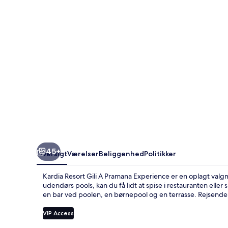
Pramana
Experience
45+
Oversigt
Værelser
Beliggenhed
Politikker
Kardia Resort Gili A Pramana Experience er en oplagt valgm
udendørs pools, kan du få lidt at spise i restauranten ell
en bar ved poolen, en børnepool og en terrasse. Rejsend
VIP Access