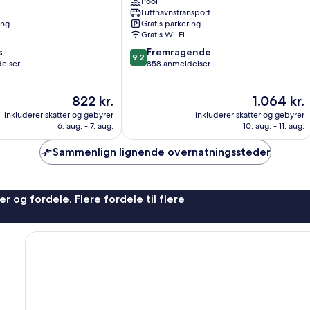
Pool
Gili
Lufthavnstransport
Trawangan
ing
Gratis parkering
Gratis Wi-Fi
9.2
s
Fremragende
9,2
ud
elser
858 anmeldelser
af
10,
Prisen
Prisen
822 kr.
1.064 kr.
Fremragende,
er
er
858
inkluderer skatter og gebyrer
inkluderer skatter og gebyrer
822 kr.
1.064 kr.
anmeldelser
6. aug. - 7. aug.
10. aug. - 11. aug.
Sammenlign lignende overnatningssteder
r og fordele. Flere fordele til flere