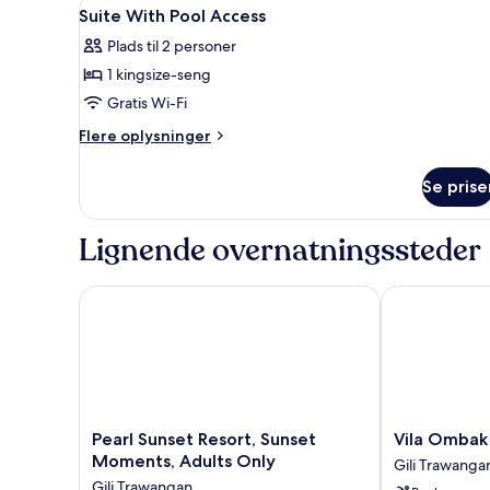
Indlæs
Et hotelværelse med seng, skri
Tea)
10
Suite With Pool Access
alle
Plads til 2 personer
billeder
1 kingsize-seng
af
Suite
Gratis Wi-Fi
With
Flere
Flere oplysninger
Pool
oplysninger
om
Access
Se prise
Suite
With
Pool
Lignende overnatningssteder
Access
Pearl Sunset Resort, Sunset Moments, Adults Only
Vila Ombak H
Pearl
Vila
Pearl Sunset Resort, Sunset
Vila Ombak
Sunset
Ombak
Moments, Adults Only
Gili Trawanga
Resort,
Hotel
Gili Trawangan