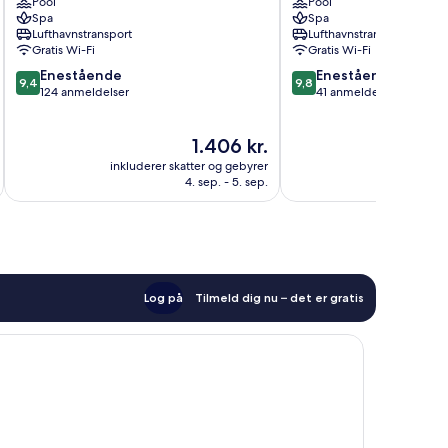
Pool
Pool
Trawangan
Trawangan
Spa
Spa
Gili
Lufthavnstransport
Lufthavnstransport
Trawangan
Gratis Wi-Fi
Gratis Wi-Fi
9.4
9.8
Enestående
Enestående
9,4
9,8
ud
ud
124 anmeldelser
41 anmeldelser
af
af
10,
10,
Prisen
1.406 kr.
Enestående,
Enestående,
er
124
41
inkluderer skatter og gebyrer
inkluderer 
1.406 kr.
anmeldelser
anmeldelser
4. sep. - 5. sep.
Log på
Tilmeld dig nu – det er gratis