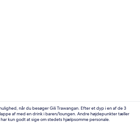
Luftfoto
ulighed, når du besøger Gili Trawangan. Efter et dyp i en af de 3
er slappe af med en drink i baren/loungen. Andre højdepunkter tæller
e har kun godt at sige om stedets hjælpsomme personale.
Overnatning