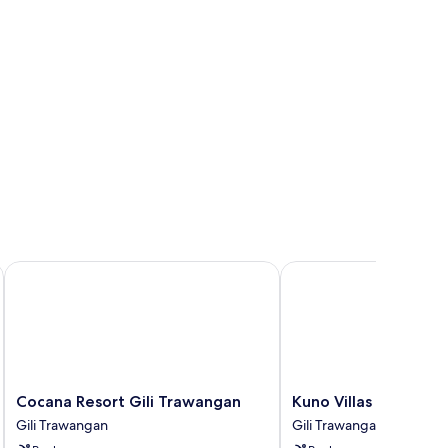
Cocana Resort Gili Trawangan
Kuno Villas
Cocana
Kuno
Cocana Resort Gili Trawangan
Kuno Villas
Resort
Villas
Gili Trawangan
Gili Trawangan
Gili
Gili