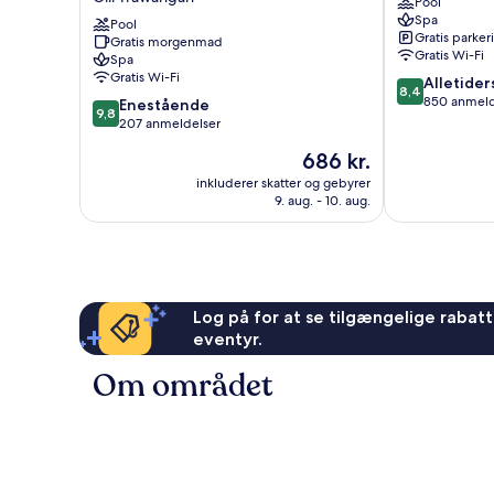
Pool
Sunset
Gili
Spa
Moments,
Pool
Trawangan
Gratis parker
Gratis morgenmad
Adults
Gratis Wi-Fi
Spa
Only
Gratis Wi-Fi
8.4
Alletider
Gili
8,4
ud
850 anmeld
9.8
Trawangan
Enestående
9,8
af
ud
207 anmeldelser
10,
af
Prisen
686 kr.
Alletiders,
10,
er
850
Enestående,
inkluderer skatter og gebyrer
686 kr.
anmeldelser
9. aug. - 10. aug.
207
anmeldelser
Log på for at se tilgængelige rabatte
eventyr.
Om området