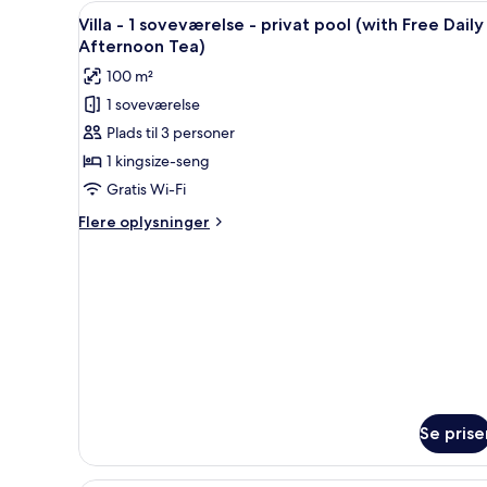
Indlæs
Et poolområde med træterrasse,
5
Villa - 1 soveværelse - privat pool (with Free Daily
alle
Afternoon Tea)
billeder
100 m²
af
1 soveværelse
Villa
Plads til 3 personer
-
1
1 kingsize-seng
soveværelse
Gratis Wi-Fi
-
Flere
Flere oplysninger
privat
oplysninger
pool
om
Villa
(with
-
Free
1
Daily
soveværelse
-
Afternoon
privat
Tea)
pool
(with
Se prise
Free
Daily
Afternoon