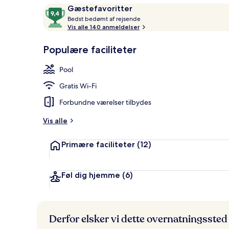
Anmeldelser
9,4
Gæstefavoritter
B
ud
Bedst bedømt af rejsende
e
Vis alle 140 anmeldelser
af
3 udendørs po
d
10,
s
Populære faciliteter
Gæstefavoritter
t
Pool
b
e
Gratis Wi-Fi
d
ø
Forbundne værelser tilbydes
m
t
Vis alle
a
Primære faciliteter
(12)
f
r
e
Føl dig hjemme
(6)
j
s
e
n
Derfor elsker vi dette overnatningssted
d