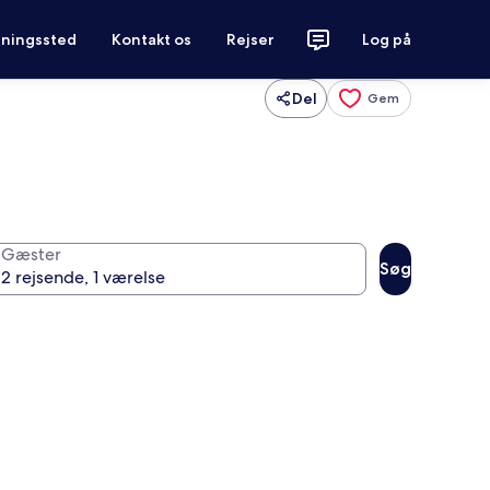
tningssted
Kontakt os
Rejser
Log på
Del
Gem
Gæster
Søg