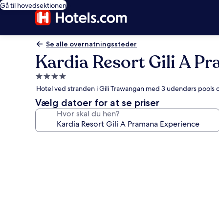
Gå til hovedsektionen
Se alle overnatningssteder
Kardia Resort Gili A P
4.0-
stjernet
Hotel ved stranden i Gili Trawangan med 3 udendørs pools 
overnatningssted
Vælg datoer for at se priser
Hvor skal du hen?
Billedgalleri
for
Kardia
Resort
Gili
A