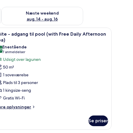
d aug. 7 - aug. 9
Tjek tilgængelighed for næste weekend aug. 14 - aug. 16
Næste weekend
aug. 14 - aug. 16
pe.
 på værelset, skrivebord
ndlæs
Et soveværelse med seng, natbord, spejl og u
13
ite - adgang til pool (with Free Daily Afternoon
le
ea)
illeder
Enestående
,0
f
10,0 ud af 10
(7
7 anmeldelser
uite
anmeldelser)
Udsigt over lagunen
50 m²
dgang
1 soveværelse
l
Plads til 3 personer
ool
1 kingsize-seng
with
Gratis Wi-Fi
ree
aily
ere
ere oplysninger
fternoon
lysninger
m
ea)
Se priser
ite