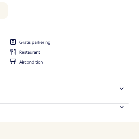
ols, gratis hytter, parasoller
Gratis parkering
Restaurant
Aircondition