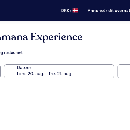
•
DKK
Annoncér dit overna
ramana Experience
og restaurant
Datoer