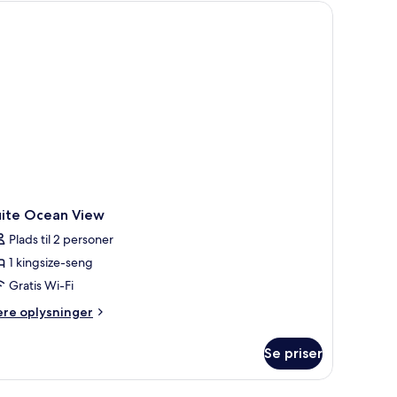
dgang
ol
ith
ee
ily
ternoon
a)
uite Ocean View
Plads til 2 personer
1 kingsize-seng
Gratis Wi-Fi
ere
ere oplysninger
lysninger
m
Se priser
ite
cean
ew