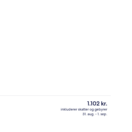
Udsigt fra overnatningsstedet
Den
1.102 kr.
nuværende
inkluderer skatter og gebyrer
pris
31. aug. - 1. sep.
sstedets indgangsparti
Villa - 1 soveværelse - privat pool (wi
er
1.102 kr.