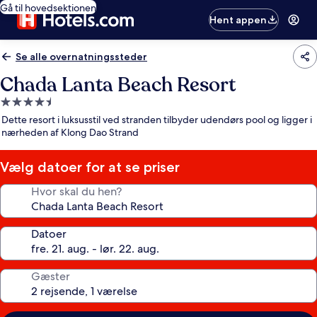
Gå til hovedsektionen
Hent appen
Se alle overnatningssteder
Chada Lanta Beach Resort
4.5-
stjernet
Dette resort i luksusstil ved stranden tilbyder udendørs pool og ligger i
overnatningssted
nærheden af Klong Dao Strand
Vælg datoer for at se priser
Hvor skal du hen?
Datoer
Gæster