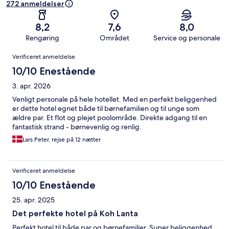
272 anmeldelser
8,2
7,6
8,0
Rengøring
Området
Service og personale
Anmeldelser
Verificeret anmeldelse
10/10 Enestående
3. apr. 2026
Venligt personale på hele hotellet. Med en perfekt beliggenhed
er dette hotel egnet både til børnefamilien og til unge som
ældre par. Et flot og plejet poolområde. Direkte adgang til en
fantastisk strand - børnevenlig og renlig.
Lars Peter, rejse på 12 nætter
Verificeret anmeldelse
10/10 Enestående
25. apr. 2025
Det perfekte hotel på Koh Lanta
Perfekt hotel til både par og børnefamilier. Super beliggenhed