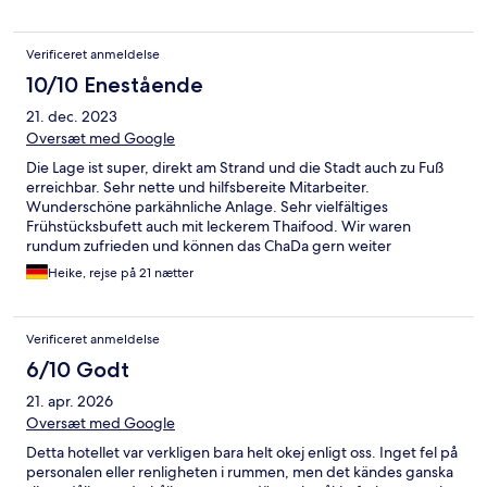
Verificeret anmeldelse
10/10 Enestående
21. dec. 2023
Oversæt med Google
Die Lage ist super, direkt am Strand und die Stadt auch zu Fuß
erreichbar. Sehr nette und hilfsbereite Mitarbeiter.
Wunderschöne parkähnliche Anlage. Sehr vielfältiges
Frühstücksbufett auch mit leckerem Thaifood. Wir waren
rundum zufrieden und können das ChaDa gern weiter
empfehlen.
Heike, rejse på 21 nætter
Verificeret anmeldelse
6/10 Godt
21. apr. 2026
Oversæt med Google
Detta hotellet var verkligen bara helt okej enligt oss. Inget fel på
personalen eller renligheten i rummen, men det kändes ganska