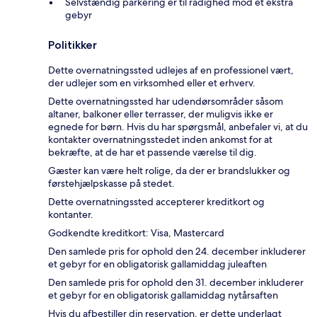
Selvstændig parkering er til rådighed mod et ekstra
gebyr
Politikker
Dette overnatningssted udlejes af en professionel vært,
der udlejer som en virksomhed eller et erhverv.
Dette overnatningssted har udendørsområder såsom
altaner, balkoner eller terrasser, der muligvis ikke er
egnede for børn. Hvis du har spørgsmål, anbefaler vi, at du
kontakter overnatningsstedet inden ankomst for at
bekræfte, at de har et passende værelse til dig.
Gæster kan være helt rolige, da der er brandslukker og
førstehjælpskasse på stedet.
Dette overnatningssted accepterer kreditkort og
kontanter.
Godkendte kreditkort: Visa, Mastercard
Den samlede pris for ophold den 24. december inkluderer
et gebyr for en obligatorisk gallamiddag juleaften
Den samlede pris for ophold den 31. december inkluderer
et gebyr for en obligatorisk gallamiddag nytårsaften
Hvis du afbestiller din reservation, er dette underlagt