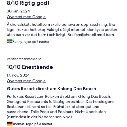
8/10 Rigtig godt
30. jan. 2024
Oversæt med Google
Äldre välskött hotell som skulle behöva en uppfräschning. Bra
läge, frukost helt okej. Väldigt dåligt internet, den tysta poolen
utan barn var det barn i och livligt. Bra familjehotell med barn..
Ronny, rejse på 7 nætter
Verificeret anmeldelse
10/10 Enestående
17. nov. 2024
Oversæt med Google
Gutes Resort direkt am Khlong Dao Beach
Perfektes Resort zum Relaxen direkt am Khlong Dao Beach.
Genügend Restaurants fußläufig erreichbar. Das hoteleigene
Restaurant ist nicht so toll. Frühstück ist aber gut und
ausreichend. Tolle Pools und Poolbars. Nicht Überlaufen
(zumindest in der Nebensaison Nov.)
Thomas, rejse på 3 nætter