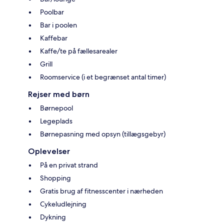
Poolbar
Bar i poolen
Kaffebar
Kaffe/te på fællesarealer
Grill
Roomservice (i et begrænset antal timer)
Rejser med børn
Børnepool
Legeplads
Børnepasning med opsyn (tillægsgebyr)
Oplevelser
På en privat strand
Shopping
Gratis brug af fitnesscenter i nærheden
Cykeludlejning
Dykning