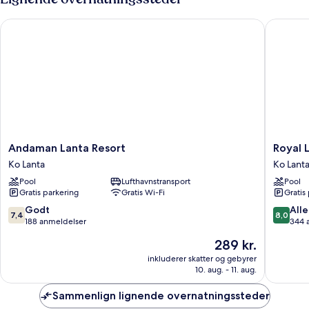
Andaman Lanta Resort
Royal La
Andaman
Royal
Andaman Lanta Resort
Royal 
Lanta
Lanta
Ko Lanta
Ko Lant
Resort
Resort
Pool
Lufthavnstransport
Pool
Ko
&
Gratis parkering
Gratis Wi-Fi
Gratis
Lanta
Spa
Ko
7.4
8.0
Godt
Alle
7,4
8,0
Lanta
ud
ud
188 anmeldelser
344 
af
af
Prisen
289 kr.
10,
10,
er
Godt,
Alletider
inkluderer skatter og gebyrer
289 kr.
10. aug. - 11. aug.
188
344
anmeldelser
anmelde
Sammenlign lignende overnatningssteder