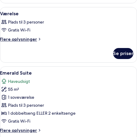
Indlæs
Minibar, pengeskab på værelset, skrive
11
Værelse
alle
Plads til 3 personer
billeder
Gratis Wi-Fi
af
Værelse
Flere
Flere oplysninger
oplysninger
om
Se priser
Værelse
Indlæs
Et soveværelse med seng, natbord og u
16
Emerald Suite
alle
Haveudsigt
billeder
55 m²
af
Emerald
1 soveværelse
Suite
Plads til 3 personer
1 dobbeltseng ELLER 2 enkeltsenge
Gratis Wi-Fi
Flere
Flere oplysninger
oplysninger