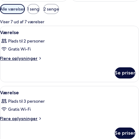
Tilgængelige
Alle værelser
1 seng
2 senge
filtre
for
Viser 7 ud af 7 værelser
værelser
Indlæs
Minibar, pengeskab på værelset, skrive
16
Værelse
alle
Plads til 2 personer
billeder
Gratis Wi-Fi
af
Værelse
Flere
Flere oplysninger
oplysninger
om
Se priser
Værelse
Indlæs
Minibar, pengeskab på værelset, skrive
23
Værelse
alle
Plads til 3 personer
billeder
Gratis Wi-Fi
af
Værelse
Flere
Flere oplysninger
oplysninger
om
Se priser
Værelse