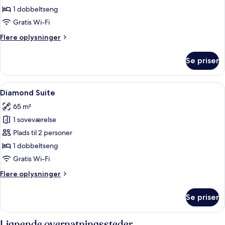
Suite
1 dobbeltseng
Gratis Wi-Fi
Flere
Flere oplysninger
oplysninger
om
Se priser
Gold
Suite
Indlæs
Et rummeligt værelse med en seng under
1
Diamond Suite
alle
65 m²
billeder
1 soveværelse
af
Diamond
Plads til 2 personer
Suite
1 dobbeltseng
Gratis Wi-Fi
Flere
Flere oplysninger
oplysninger
om
Se priser
Diamond
Suite
Lignende overnatningssteder