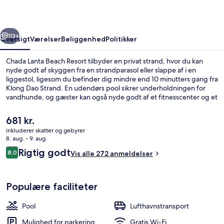
rige
Næste
113+
Oversigt
Værelser
Beliggenhed
Politikker
Chada Lanta Beach Resort tilbyder en privat strand, hvor du kan
nyde godt af skyggen fra en strandparasol eller slappe af i en
liggestol, ligesom du befinder dig mindre end 10 minutters gang fra
Klong Dao Strand. En udendørs pool sikrer underholdningen for
vandhunde, og gæster kan også nyde godt af et fitnesscenter og et
boblebad. Pailin serverer thailandske retter og baren/loungen er et
godt sted at nyde en kølig drink. Dette resort med luksusfaciliteter
Den
681 kr.
har også en bar ved poolen, et dampbad og en børnepool.
nuværende
inkluderer skatter og gebyrer
pris
8. aug. - 9. aug.
Udendørsområde
er
Anmeldelser
Rigtig godt
8,0
Vis alle 272 anmeldelser
681 kr.
8,0 ud af 10.
Populære faciliteter
Pool
Lufthavnstransport
Mulighed for parkering
Gratis Wi-Fi