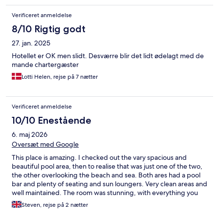
Verificeret anmeldelse
8/10 Rigtig godt
27. jan. 2025
Hotellet er OK men slidt. Desværre blir det lidt ødelagt med de
mande chartergæster
Lotti Helen, rejse på 7 nætter
Verificeret anmeldelse
10/10 Enestående
6. maj 2026
Oversæt med Google
This place is amazing. I checked out the vary spacious and
beautiful pool area, then to realise that was just one of the two,
the other overlooking the beach and sea. Both ares had a pool
bar and plenty of seating and sun loungers. Very clean areas and
well maintained. The room was stunning, with everything you
could possibly need, including complimentary water and
Steven, rejse på 2 nætter
hygiene supplies. I will want to come back in the future for a