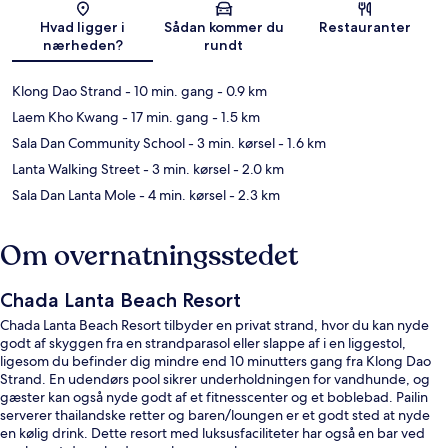
Kort
Hvad ligger i
Sådan kommer du
Restauranter
nærheden?
rundt
Klong Dao Strand
- 10 min. gang
- 0.9 km
Laem Kho Kwang
- 17 min. gang
- 1.5 km
Sala Dan Community School
- 3 min. kørsel
- 1.6 km
Lanta Walking Street
- 3 min. kørsel
- 2.0 km
Sala Dan Lanta Mole
- 4 min. kørsel
- 2.3 km
Om overnatningsstedet
Chada Lanta Beach Resort
Chada Lanta Beach Resort tilbyder en privat strand, hvor du kan nyde
godt af skyggen fra en strandparasol eller slappe af i en liggestol,
ligesom du befinder dig mindre end 10 minutters gang fra Klong Dao
Strand. En udendørs pool sikrer underholdningen for vandhunde, og
gæster kan også nyde godt af et fitnesscenter og et boblebad. Pailin
serverer thailandske retter og baren/loungen er et godt sted at nyde
en kølig drink. Dette resort med luksusfaciliteter har også en bar ved