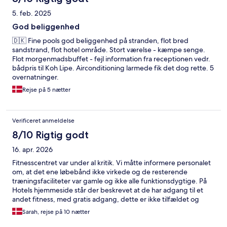
5. feb. 2025
God beliggenhed
🇩🇰 Fine pools god beliggenhed på stranden, flot bred
sandstrand, flot hotel område. Stort værelse - kæmpe senge.
Flot morgenmadsbuffet - fejl information fra receptionen vedr.
bådpris til Koh Lipe. Airconditioning larmede fik det dog rette. 5
overnatninger.
Rejse på 5 nætter
Verificeret anmeldelse
8/10 Rigtig godt
16. apr. 2026
Fitnesscentret var under al kritik. Vi måtte informere personalet
om, at det ene løbebånd ikke virkede og de resterende
træningsfaciliteter var gamle og ikke alle funktionsdygtige. På
Hotels hjemmeside står der beskrevet at de har adgang til et
andet fitness, med gratis adgang, dette er ikke tilfældet og
derfor falsk varebetegnelse. Hertil oplevede vi at måtte rykke
Sarah, rejse på 10 nætter
værelse, da vi en helt nat blev forstyrret af rotter i
ventilationssystemet i vores værelsesloft.