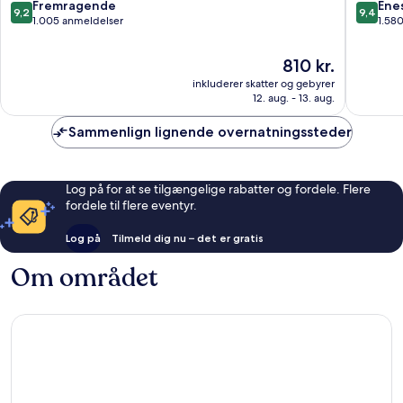
Centro
9.2
9.4
Fremragende
Ene
9,2
9,4
ud
ud
1.005 anmeldelser
1.58
af
af
10,
10,
Prisen
810 kr.
Fremragende,
Eneståe
er
inkluderer skatter og gebyrer
1.005
1.580
810 kr.
12. aug. - 13. aug.
anmeldelser
anmelde
Sammenlign lignende overnatningssteder
Log på for at se tilgængelige rabatter og fordele. Flere
fordele til flere eventyr.
Log på
Tilmeld dig nu – det er gratis
Om området