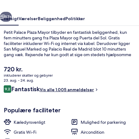
rige
Næste
57+
Oversigt
Værelser
Beliggenhed
Politikker
Petit Palace Plaza Mayor tilbyder en fantastisk beliggenhed, kun
fem minutters gang fra Plaza Mayor og Puerta del Sol. Gratis
faciliteter inkluderer Wi-Fi og internet via kabel. Derudover ligger
San Miguel Marked og Palacio Real de Madrid blot 10 minutters
gang væk. Rejsende har kun godt at sige om stedets hjælpsomme
personale og beliggenhed. Overnatningsstedet ligger kun en kort
gåtur fra offentlig transport: Operaen Metrostation ligger 3
Den
720 kr.
minutter væk og Sol Metrostation ligger 6 minutter derfra.
nuværende
inkluderer skatter og gebyrer
pris
23. aug. - 24. aug.
Superior-værelse til 4 personer - ter
er
Anmeldelser
Fantastisk
9,2
Vis alle 1.005 anmeldelser
720 kr.
9,2 ud af 10.
Populære faciliteter
Kæledyrsvenligt
Mulighed for parkering
Gratis Wi-Fi
Aircondition