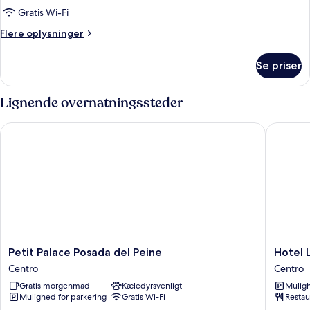
Gratis Wi-Fi
Flere
Flere oplysninger
oplysninger
om
Se priser
Værelse
Lignende overnatningssteder
Petit Palace Posada del Peine
Hotel Li
Petit
Hotel
Petit Palace Posada del Peine
Hotel 
Palace
Liabeny
Centro
Centro
Posada
Centro
Gratis morgenmad
Kæledyrsvenligt
Muligh
del
Mulighed for parkering
Gratis Wi-Fi
Restau
Peine