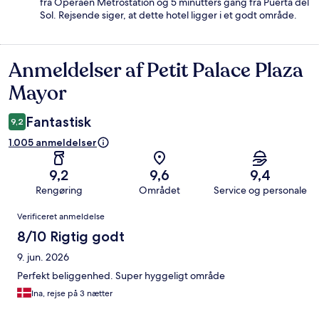
fra Operaen Metrostation og 5 minutters gang fra Puerta del
Sol. Rejsende siger, at dette hotel ligger i et godt område.
Anmeldelser af Petit Palace Plaza
Anmeldelser
Mayor
Fantastisk
9,2
1.005 anmeldelser
9,2
9,6
9,4
Rengøring
Området
Service og personale
Anmeldelser
Verificeret anmeldelse
8/10 Rigtig godt
9. jun. 2026
Perfekt beliggenhed. Super hyggeligt område
Ina, rejse på 3 nætter