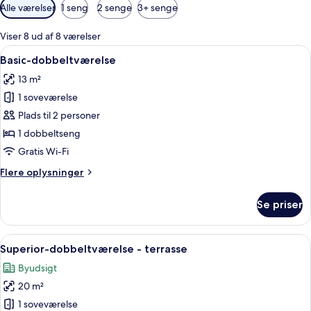
Tilgængelige
Alle værelser
1 seng
2 senge
3+ senge
filtre
for
Viser 8 ud af 8 værelser
værelser
Indlæs
Basic-dobbeltværelse | Udsigt til gård
8
Basic-dobbeltværelse
alle
13 m²
billeder
1 soveværelse
af
Basic-
Plads til 2 personer
dobbeltværelse
1 dobbeltseng
Gratis Wi-Fi
Flere
Flere oplysninger
oplysninger
om
Se priser
Basic-
dobbeltværelse
Indlæs
Minibar, pengeskab på værelset, skri
10
Superior-dobbeltværelse - terrasse
alle
Byudsigt
billeder
20 m²
af
Superior-
1 soveværelse