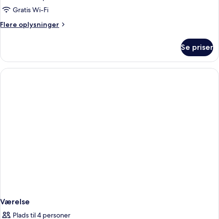
Gratis Wi-Fi
Flere
Flere oplysninger
oplysninger
om
Se priser
Værelse
Værelse
Plads til 4 personer