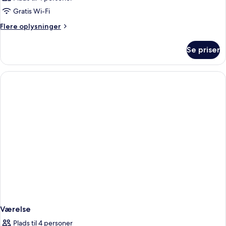
Gratis Wi-Fi
Flere
Flere oplysninger
oplysninger
om
Se priser
Værelse
Værelse
Plads til 4 personer