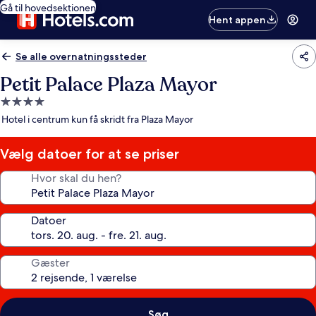
Gå til hovedsektionen
Hent appen
Se alle overnatningssteder
Petit Palace Plaza Mayor
4.0-
stjernet
Hotel i centrum kun få skridt fra Plaza Mayor
overnatningssted
Vælg datoer for at se priser
Hvor skal du hen?
Datoer
Gæster
Søg