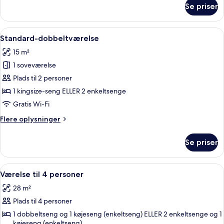
om
Se priser
Superior-
værelse
til
Indlæs
Minibar, pengeskab på værelset, skri
7
4
Standard-dobbeltværelse
alle
personer
15 m²
-
billeder
terrasse
1 soveværelse
af
Standard-
Plads til 2 personer
dobbeltværelse
1 kingsize-seng ELLER 2 enkeltsenge
Gratis Wi-Fi
Flere
Flere oplysninger
oplysninger
om
Se priser
Standard-
dobbeltværelse
Indlæs
Et moderne hotelværelse med køjeseng
8
Værelse til 4 personer
alle
28 m²
billeder
Plads til 4 personer
af
Værelse
1 dobbeltseng og 1 køjeseng (enkeltseng) ELLER 2 enkeltsenge og 1
køjeseng (enkeltseng)