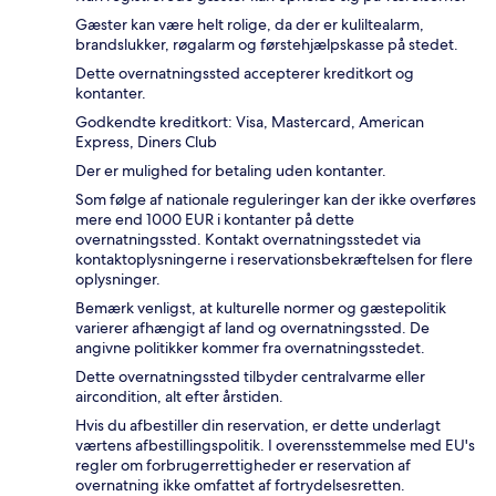
Gæster kan være helt rolige, da der er kuliltealarm,
brandslukker, røgalarm og førstehjælpskasse på stedet.
Dette overnatningssted accepterer kreditkort og
kontanter.
Godkendte kreditkort: Visa, Mastercard, American
Express, Diners Club
Der er mulighed for betaling uden kontanter.
Som følge af nationale reguleringer kan der ikke overføres
mere end 1000 EUR i kontanter på dette
overnatningssted. Kontakt overnatningsstedet via
kontaktoplysningerne i reservationsbekræftelsen for flere
oplysninger.
Bemærk venligst, at kulturelle normer og gæstepolitik
varierer afhængigt af land og overnatningssted. De
angivne politikker kommer fra overnatningsstedet.
Dette overnatningssted tilbyder centralvarme eller
aircondition, alt efter årstiden.
Hvis du afbestiller din reservation, er dette underlagt
værtens afbestillingspolitik. I overensstemmelse med EU's
regler om forbrugerrettigheder er reservation af
overnatning ikke omfattet af fortrydelsesretten.