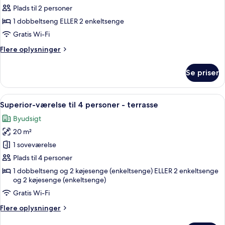
dobbeltværelse
Plads til 2 personer
-
1 dobbeltseng ELLER 2 enkeltsenge
terrasse
Gratis Wi-Fi
Flere
Flere oplysninger
oplysninger
om
Se priser
Superior-
dobbeltværelse
-
Indlæs
Et moderne hotelværelse med en stor
9
terrasse
Superior-værelse til 4 personer - terrasse
alle
Byudsigt
billeder
20 m²
af
Superior-
1 soveværelse
værelse
Plads til 4 personer
til
1 dobbeltseng og 2 køjesenge (enkeltsenge) ELLER 2 enkeltsenge
4
og 2 køjesenge (enkeltsenge)
personer
Gratis Wi-Fi
-
Flere
Flere oplysninger
terrasse
oplysninger