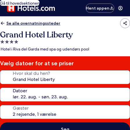
Gå til hovedsektionen
Hent appen
Se alle overnatningssteder
Grand Hotel Liberty
4.0-
stjernet
Hotel i Riva del Garda med spa og udendørs pool
overnatningssted
Vælg datoer for at se priser
Hvor skal du hen?
Datoer
Gæster
Søg