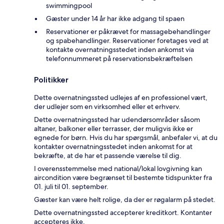
swimmingpool
Gæster under 14 år har ikke adgang til spaen
Reservationer er påkrævet for massagebehandlinger
og spabehandlinger. Reservationer foretages ved at
kontakte overnatningsstedet inden ankomst via
telefonnummeret på reservationsbekræftelsen
Politikker
Dette overnatningssted udlejes af en professionel vært,
der udlejer som en virksomhed eller et erhverv.
Dette overnatningssted har udendørsområder såsom
altaner, balkoner eller terrasser, der muligvis ikke er
egnede for børn. Hvis du har spørgsmål, anbefaler vi, at du
kontakter overnatningsstedet inden ankomst for at
bekræfte, at de har et passende værelse til dig.
I overensstemmelse med national/lokal lovgivning kan
aircondition være begrænset til bestemte tidspunkter fra
01. juli til 01. september.
Gæster kan være helt rolige, da der er røgalarm på stedet.
Dette overnatningssted accepterer kreditkort. Kontanter
accepteres ikke.