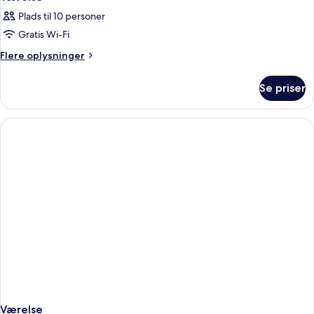
Plads til 10 personer
Gratis Wi-Fi
Flere
Flere oplysninger
oplysninger
om
Se priser
Værelse
Værelse