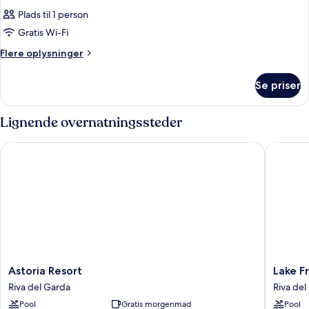
Plads til 1 person
Gratis Wi-Fi
Flere
Flere oplysninger
oplysninger
om
Se priser
Værelse
Lignende overnatningssteder
Astoria Resort
Lake Fro
Astoria
Lake
Astoria Resort
Lake F
Resort
Front
Riva del Garda
Riva del
Riva
Hotel
Pool
Gratis morgenmad
Pool
del
Mirage