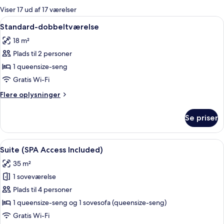
for
Viser 17 ud af 17 værelser
værelser
Indlæs
Et soveværelse med træloft, en seng, 
5
Standard-dobbeltværelse
alle
18 m²
billeder
Plads til 2 personer
af
Standard-
1 queensize-seng
dobbeltværelse
Gratis Wi-Fi
Flere
Flere oplysninger
oplysninger
om
Se priser
Standard-
dobbeltværelse
Indlæs
Et moderne loftværelse med skråvæg,
8
Suite (SPA Access Included)
alle
35 m²
billeder
1 soveværelse
af
Suite
Plads til 4 personer
(SPA
1 queensize-seng og 1 sovesofa (queensize-seng)
Access
Gratis Wi-Fi