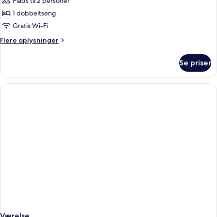
Lejlighed
Plads til 2 personer
-
1 dobbeltseng
balkon
Gratis Wi-Fi
Flere
Flere oplysninger
oplysninger
om
Se priser
Lejlighed
-
balkon
Værelse