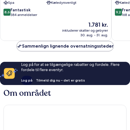
Spa
Kæledyrsvenligt
Kæledy
Garda
Riva
del
8.6
9.2
Fantastisk
Fre
8,6
9,2
Garda
ud
ud
384 anmeldelser
168 
af
af
Prisen
1.781 kr.
10,
10,
er
Fantastisk,
Fremrag
inkluderer skatter og gebyrer
1.781 kr.
30. aug. - 31. aug.
384
168
anmeldelser
anmelde
Sammenlign lignende overnatningssteder
Log på for at se tilgængelige rabatter og fordele. Flere
fordele til flere eventyr.
Log på
Tilmeld dig nu – det er gratis
Om området