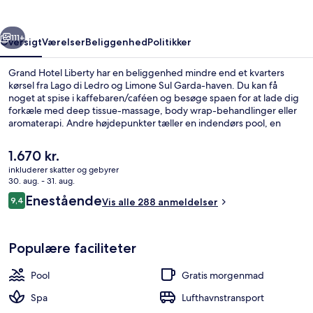
rige
Næste
111+
Oversigt
Værelser
Beliggenhed
Politikker
Grand Hotel Liberty har en beliggenhed mindre end et kvarters
kørsel fra Lago di Ledro og Limone Sul Garda-haven. Du kan få
noget at spise i kaffebaren/caféen og besøge spaen for at lade dig
forkæle med deep tissue-massage, body wrap-behandlinger eller
aromaterapi. Andre højdepunkter tæller en indendørs pool, en
udendørs pool og en bar/lounge. Rejsende har kun godt at sige om
stedets hjælpsomme personale.
Den
1.670 kr.
nuværende
inkluderer skatter og gebyrer
pris
30. aug. - 31. aug.
Sauna, tyrkisk bad/hammam, kropsbeh
er
Anmeldelser
Enestående
9,4
Vis alle 288 anmeldelser
1.670 kr.
9,4 ud af 10.
Populære faciliteter
Pool
Gratis morgenmad
Spa
Lufthavnstransport