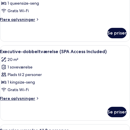
Economy-
1 queensize-seng
dobbeltværelse
Gratis Wi-Fi
Flere
Flere oplysninger
oplysninger
om
Se priser
Economy-
dobbeltværelse
Indlæs
Et hotelværelse med en stor seng, to
5
Executive-dobbeltværelse (SPA Access Included)
alle
20 m²
billeder
1 soveværelse
af
Executive-
Plads til 2 personer
dobbeltværelse
1 kingsize-seng
(SPA
Gratis Wi-Fi
Access
Flere
Flere oplysninger
Included)
oplysninger
om
Se priser
Executive-
dobbeltværelse
(SPA
Indlæs
Et hotelværelse med en seng, et skrive
6
Access