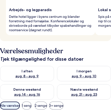
Arbejds- og legparadis
Lokal 
Dette hotel ligger i byens centrum og blander
Spis på 
forretning med fornøjelse. Konferencelokaler og
nip til c
skriveborde på værelset tilbyder spabehandlinger og
morgenm
roomservice (døgnet rundt).
Værelsesmuligheder
Tjek tilgængelighed for disse datoer
Tjek tilgængelighed for i aften aug. 8 - aug. 9
Tjek tilgængelighed for i morg
I aften
I morgen
aug. 8 - aug. 9
aug. 9 - aug. 10
Tjek tilgængelighed for denne weekend aug. 14 - aug. 16
Tjek tilgængelighed for næste
Denne weekend
Næste weekend
aug. 14 - aug. 16
aug. 21 - aug. 23
Tilgængelige
Alle værelser
1 seng
2 senge
3+ senge
filtre