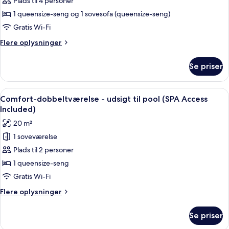
Familieværelse
Plads til 4 personer
(SPA
1 queensize-seng og 1 sovesofa (queensize-seng)
Access
Gratis Wi-Fi
Included)
Flere
Flere oplysninger
oplysninger
om
Se priser
Familieværelse
(SPA
Access
Indlæs
Et hotelværelse med en seng, et natbo
10
Included)
Comfort-dobbeltværelse - udsigt til pool (SPA Access
alle
Included)
billeder
20 m²
af
1 soveværelse
Comfort-
Plads til 2 personer
dobbeltværelse
-
1 queensize-seng
udsigt
Gratis Wi-Fi
til
Flere
Flere oplysninger
pool
oplysninger
(SPA
om
Se priser
Comfort-
Access
dobbeltværelse