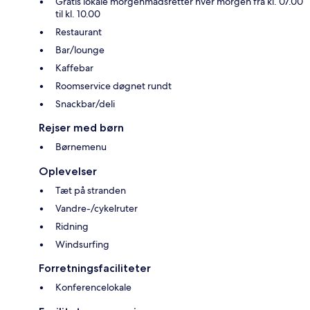
Gratis lokale morgenmadsretter hver morgen fra kl. 07.00
til kl. 10.00
Restaurant
Bar/lounge
Kaffebar
Roomservice døgnet rundt
Snackbar/deli
Rejser med børn
Børnemenu
Oplevelser
Tæt på stranden
Vandre-/cykelruter
Ridning
Windsurfing
Forretningsfaciliteter
Konferencelokale