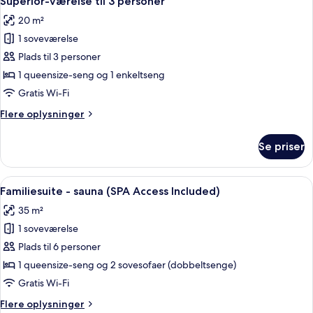
Superior-værelse til 3 personer
alle
Included)
20 m²
billeder
1 soveværelse
af
Superior-
Plads til 3 personer
værelse
1 queensize-seng og 1 enkeltseng
til
Gratis Wi-Fi
3
Flere
Flere oplysninger
personer
oplysninger
om
Se priser
Superior-
værelse
til
Indlæs
Et moderne hotelværelse med en glasbr
12
3
Familiesuite - sauna (SPA Access Included)
alle
personer
35 m²
billeder
1 soveværelse
af
Familiesuite
Plads til 6 personer
-
1 queensize-seng og 2 sovesofaer (dobbeltsenge)
sauna
Gratis Wi-Fi
(SPA
Flere
Flere oplysninger
Access