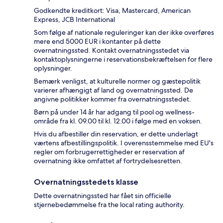
Godkendte kreditkort: Visa, Mastercard, American
Express, JCB International
Som følge af nationale reguleringer kan der ikke overføres
mere end 5000 EUR i kontanter på dette
overnatningssted. Kontakt overnatningsstedet via
kontaktoplysningerne i reservationsbekræftelsen for flere
oplysninger.
Bemærk venligst, at kulturelle normer og gæstepolitik
varierer afhængigt af land og overnatningssted. De
angivne politikker kommer fra overnatningsstedet.
Børn på under 14 år har adgang til pool og wellness-
område fra kl. 09.00 til kl. 12.00 i følge med en voksen.
Hvis du afbestiller din reservation, er dette underlagt
værtens afbestillingspolitik. I overensstemmelse med EU's
regler om forbrugerrettigheder er reservation af
overnatning ikke omfattet af fortrydelsesretten.
Overnatningsstedets klasse
Dette overnatningssted har fået sin officielle
stjernebedømmelse fra the local rating authority.