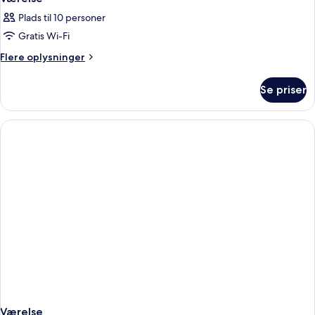
Plads til 10 personer
Gratis Wi-Fi
Flere
Flere oplysninger
oplysninger
om
Se priser
Værelse
Værelse