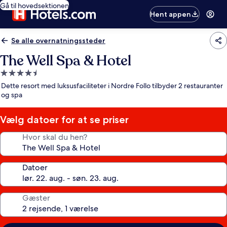
Gå til hovedsektionen
Hent appen
Se alle overnatningssteder
The Well Spa & Hotel
4.5-
stjernet
Dette resort med luksusfaciliteter i Nordre Follo tilbyder 2 restauranter
overnatningssted
og spa
Vælg datoer for at se priser
Hvor skal du hen?
Datoer
Gæster