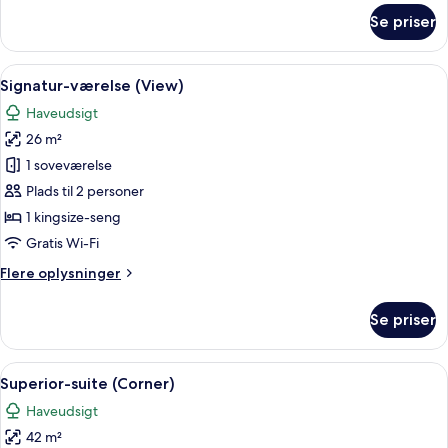
om
Se priser
Signatur-
værelse
(Cove)
Indlæs
Et moderne soveværelse med seng, skr
4
Signatur-værelse (View)
alle
Haveudsigt
billeder
26 m²
af
Signatur-
1 soveværelse
værelse
Plads til 2 personer
(View)
1 kingsize-seng
Gratis Wi-Fi
Flere
Flere oplysninger
oplysninger
om
Se priser
Signatur-
værelse
(View)
Indlæs
Et moderne hotelværelse med en stor s
4
Superior-suite (Corner)
alle
Haveudsigt
billeder
42 m²
af