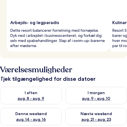
Arbejds- og legparadis
Kulinar
Dette resort balancerer forretning med fornøjelse.
Resort S
Dyk ned i arbejdet i businesscenteret, og forkæl dig
barer o
selv med spabehandlinger. Slap af i swim-up-barerne
hver mo
efter møderne.
par til 
Værelsesmuligheder
Tjek tilgængelighed for disse datoer
Tjek tilgængelighed for i aften aug. 8 - aug. 9
Tjek tilgængelighed for i morg
I aften
I morgen
aug. 8 - aug. 9
aug. 9 - aug. 10
Tjek tilgængelighed for denne weekend aug. 14 - aug. 16
Tjek tilgængelighed for næste
Denne weekend
Næste weekend
aug. 14 - aug. 16
aug. 21 - aug. 23