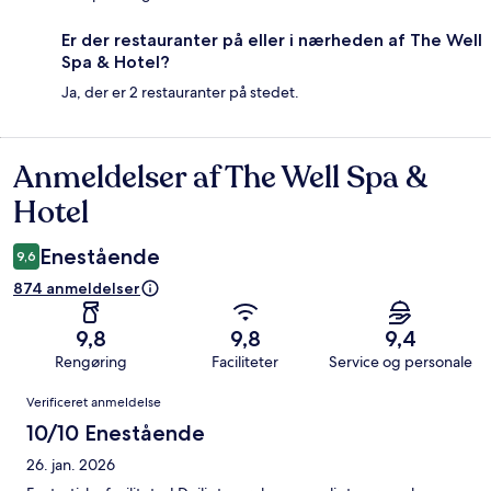
Er der restauranter på eller i nærheden af The Well
Spa & Hotel?
Ja, der er 2 restauranter på stedet.
Anmeldelser af The Well Spa &
Anmeldelser
Hotel
Enestående
9,6
874 anmeldelser
9,8
9,8
9,4
Rengøring
Faciliteter
Service og personale
Anmeldelser
Verificeret anmeldelse
10/10 Enestående
26. jan. 2026