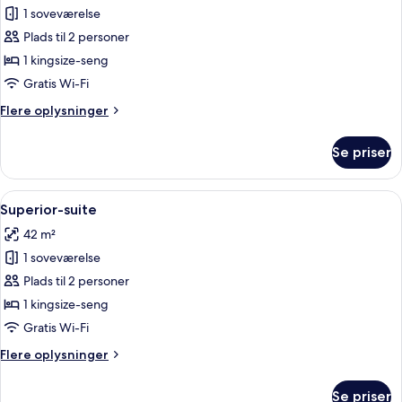
Superior-
1 soveværelse
suite
Plads til 2 personer
(Corner)
1 kingsize-seng
Gratis Wi-Fi
Flere
Flere oplysninger
oplysninger
om
Se priser
Superior-
suite
(Corner)
Indlæs
En moderne stue med en trævæg, et fl
4
Superior-suite
alle
42 m²
billeder
1 soveværelse
af
Superior-
Plads til 2 personer
suite
1 kingsize-seng
Gratis Wi-Fi
Flere
Flere oplysninger
oplysninger
om
Se priser
Superior-