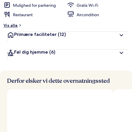
d
Mulighed for parkering
Gratis Wi-Fi
ø
Restaurant
Aircondition
m
t
Vis alle
a
Primære faciliteter
(12)
f
r
Føl dig hjemme
(6)
e
j
s
e
n
d
Derfor elsker vi dette overnatningssted
e