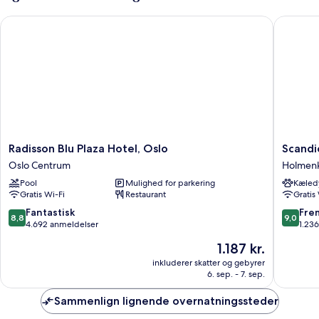
Radisson Blu Plaza Hotel, Oslo
Scandic 
Radisson
Scandic
Radisson Blu Plaza Hotel, Oslo
Scandi
Blu
Holmenk
Oslo Centrum
Holmenk
Plaza
Park
Pool
Mulighed for parkering
Kæledy
Hotel,
Holmenk
Gratis Wi-Fi
Restaurant
Gratis
Oslo
Oslo
8.8
9.0
Fantastisk
Fre
8,8
9,0
Centrum
ud
ud
4.692 anmeldelser
1.23
af
af
Prisen
1.187 kr.
10,
10,
er
Fantastisk,
Fremrag
inkluderer skatter og gebyrer
1.187 kr.
6. sep. - 7. sep.
4.692
1.236
anmeldelser
anmelde
Sammenlign lignende overnatningssteder