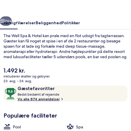
Hotel
rige
Næste
70+
Oversigt
Værelser
Beliggenhed
Politikker
The Well Spa & Hotel kan prale med en flot udsigt fra tagterrassen.
Gæster kan få noget at spise i en af de 2 restauranter og besøge
spaen for at lade sig forkæle med deep tissue-massage,
aromaterapi eller hydroterapi. Andre højdepunkter på dette resort
med luksusfaciliteter tæller 5 udendørs pools, en bar ved poolen og
et fitnesscenter. Rejsende har kun godt at sige om stedets
hjælpsomme personale.
Den
1.492 kr.
nuværende
inkluderer skatter og gebyrer
pris
23. aug. - 24. aug.
Behandlingsrum til par, sauna, boble
er
Anmeldelser
9,6
Gæstefavoritter
1.492 kr.
B
ud
Bedst bedømt af rejsende
e
Vis alle 874 anmeldelser
af
d
10,
s
Gæstefavoritter
Populære faciliteter
t
b
Pool
Spa
e