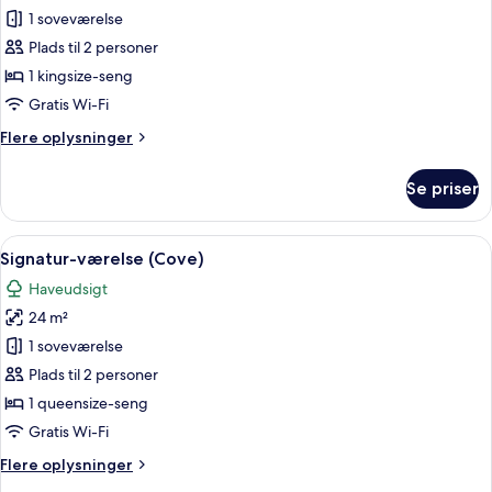
1 soveværelse
af
Signatur-
Plads til 2 personer
værelse
1 kingsize-seng
Gratis Wi-Fi
Flere
Flere oplysninger
oplysninger
om
Se priser
Signatur-
værelse
Indlæs
En pænt redt seng med hvide sengetæ
5
Signatur-værelse (Cove)
alle
Haveudsigt
billeder
24 m²
af
Signatur-
1 soveværelse
værelse
Plads til 2 personer
(Cove)
1 queensize-seng
Gratis Wi-Fi
Flere
Flere oplysninger
oplysninger