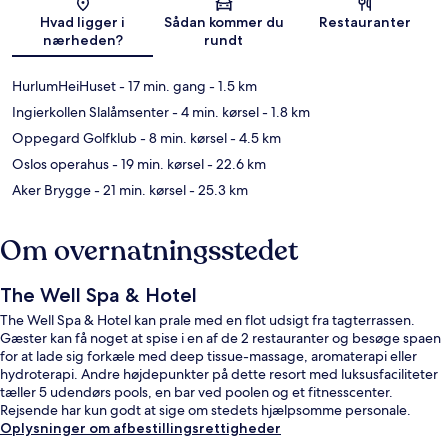
Kort
Hvad ligger i
Sådan kommer du
Restauranter
nærheden?
rundt
HurlumHeiHuset
- 17 min. gang
- 1.5 km
Ingierkollen Slalåmsenter
- 4 min. kørsel
- 1.8 km
Oppegard Golfklub
- 8 min. kørsel
- 4.5 km
Oslos operahus
- 19 min. kørsel
- 22.6 km
Aker Brygge
- 21 min. kørsel
- 25.3 km
Om overnatningsstedet
The Well Spa & Hotel
The Well Spa & Hotel kan prale med en flot udsigt fra tagterrassen.
Gæster kan få noget at spise i en af de 2 restauranter og besøge spaen
for at lade sig forkæle med deep tissue-massage, aromaterapi eller
hydroterapi. Andre højdepunkter på dette resort med luksusfaciliteter
tæller 5 udendørs pools, en bar ved poolen og et fitnesscenter.
Rejsende har kun godt at sige om stedets hjælpsomme personale.
Oplysninger om afbestillingsrettigheder