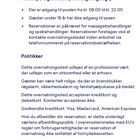
Der er adgang til poolen fra kl. 08.00 til kl. 22.00
Gæster under 18 år har ikke adgang til spaen
Reservationer er påkrævet for massagebehandlinger
og spabehandlinger. Reservationer foretages ved at
kontakte overnatningsstedet inden ankomst via
telefonnummeret på reservationsbekræftelsen
Politikker
Dette overnatningssted udlejes af en professionel vært,
der udlejer som en virksomhed eller et erhverv.
Gæster kan være helt rolige, da der er brandslukker,
røgalarm, sikkerhedsalarm og førstehjælpskasse på stedet.
Dette overnatningssted accepterer kreditkort og
debetkort. Kontanter accepteres ikke.
Godkendte kreditkort: Visa, Mastercard, American Express
Hvis du afbestiller din reservation, er dette underlagt
værtens afbestillingspolitik. I overensstemmelse med EU's
regler om forbrugerrettigheder er reservation af
overnatning ikke omfattet af fortrydelsesretten.