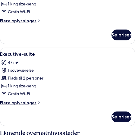
(Corner)
1 kingsize-seng
Gratis Wi-Fi
Flere
Flere oplysninger
oplysninger
om
Se priser
Executive-
suite
(Corner)
Indlæs
Et moderne hotelværelse med en stor se
4
Executive-suite
alle
47 m²
billeder
1 soveværelse
af
Executive-
Plads til 2 personer
suite
1 kingsize-seng
Gratis Wi-Fi
Flere
Flere oplysninger
oplysninger
om
Se priser
Executive-
suite
Lignende overnatningssteder