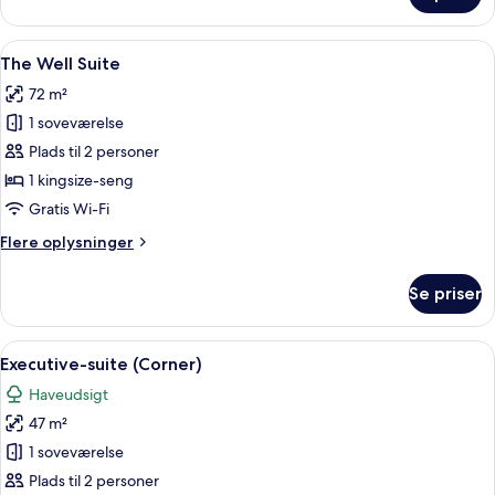
suite
Indlæs
Et moderne spiseområde med et træbo
4
The Well Suite
alle
72 m²
billeder
1 soveværelse
af
The
Plads til 2 personer
Well
1 kingsize-seng
Suite
Gratis Wi-Fi
Flere
Flere oplysninger
oplysninger
om
Se priser
The
Well
Suite
Indlæs
Et moderne hotelværelse med en stor s
3
Executive-suite (Corner)
alle
Haveudsigt
billeder
47 m²
af
Executive-
1 soveværelse
suite
Plads til 2 personer