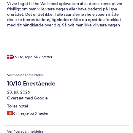
Vi var taget til the Well med oplevelsen af at deres koncept var
frivilligt om man ville være nøgen eller have badetøj på i spa
området. Det er det ikke. I alle sauna’erne i hele spaen måtte
der ikke bæres badetøj, ligeledes måtte du ej sidde afdækket
med dit håndklæde over dig. Så hvis man ikke vil være nøgen
foran andre så kan du ikke prøve sauna gus, eller sauna’er, som
for os er en stor oplevelse af det med at tage på spa ophold.
Louise, rejse på 2 nætter
Verificeret anmeldelse
10/10 Enestående
23. jul. 2026
Oversæt med Google
Tolles hotel
Ciril, rejse på 3 nætter
Verificeret anmeldelse