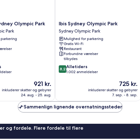
Ibis
ydney Olympic Park
Ibis Sydney Olympic Park
Sydney
ic Park
Sydney Olympic Park
Olympic
 parkering
Mulighed for parkering
Park
Gratis Wi-Fi
Sydney
ærelser
Restaurant
Olympic
Forbundne værelser
Park
tilbydes
8.2
s
Alletiders
8,2
ud
ldelser
1.002 anmeldelser
af
Prisen
Prisen
921 kr.
725 kr.
10,
er
er
Alletiders,
inkluderer skatter og gebyrer
inkluderer skatter og gebyrer
921 kr.
725 kr.
1.002
24. aug. - 25. aug.
7. sep. - 8. sep.
anmeldelser
Sammenlign lignende overnatningssteder
r og fordele. Flere fordele til flere