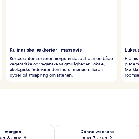
Kulinariske lækkerier i massevis
Luksus
Restauranten serverer morgenmadsbuffet med både
Premiu
vegetariske og veganske valgmuligheder. Lokale,
pudeme
økologiske fødevarer dominerer menuen. Baren
Mørklæ
byder på afslapning om aftenen.
roomser
lighed for i morgen aug. 8 - aug. 9
Tjek tilgængelighed for denne weeken
I morgen
Denne weekend
ug. 8 - aug. 9
aug. 7 - aug. 9