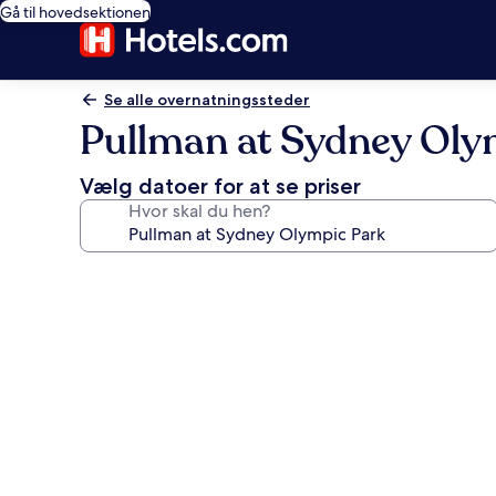
Gå til hovedsektionen
Se alle overnatningssteder
Pullman at Sydney Oly
Vælg datoer for at se priser
Hvor skal du hen?
Billedgalleri
for
Pullman
at
Sydney
Olympic
Park