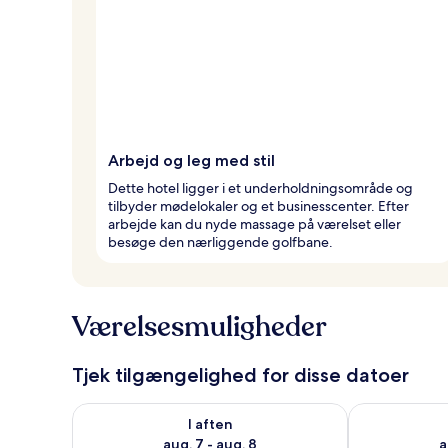
Arbejd og leg med stil
Dette hotel ligger i et underholdningsområde og
tilbyder mødelokaler og et businesscenter. Efter
arbejde kan du nyde massage på værelset eller
besøge den nærliggende golfbane.
Værelsesmuligheder
Tjek tilgængelighed for disse datoer
Tjek tilgængelighed for i aften aug. 7 - aug. 8
Tjek tilgænge
I aften
aug. 7 - aug. 8
a