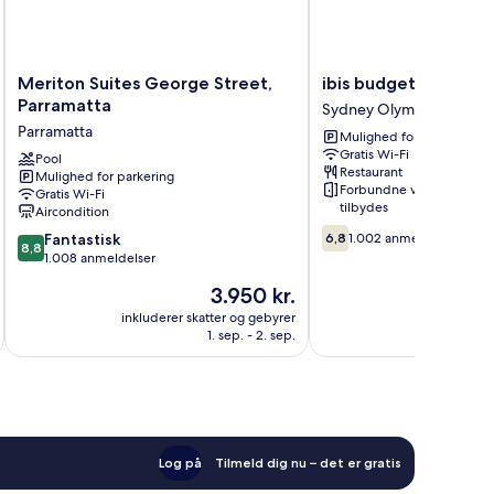
Meriton
ibis
Meriton Suites George Street,
ibis budget Sydney 
Suites
budget
Parramatta
Sydney Olympic Park
George
Sydney
Parramatta
Mulighed for parkering
Street,
Olympic
Gratis Wi-Fi
Parramatta
Pool
Park
Restaurant
Mulighed for parkering
Parramatta
Sydney
Forbundne værelser
Gratis Wi-Fi
Olympic
tilbydes
Aircondition
Park
6.8
8.8
Fantastisk
6,8
1.002 anmeldelser
8,8
ud
ud
1.008 anmeldelser
af
af
Prisen
3.950 kr.
10,
10,
er
1.002
Fantastisk,
inkluderer skatter og gebyrer
inkluderer 
3.950 kr.
anmeldelser
1. sep. - 2. sep.
1.008
anmeldelser
Log på
Tilmeld dig nu – det er gratis