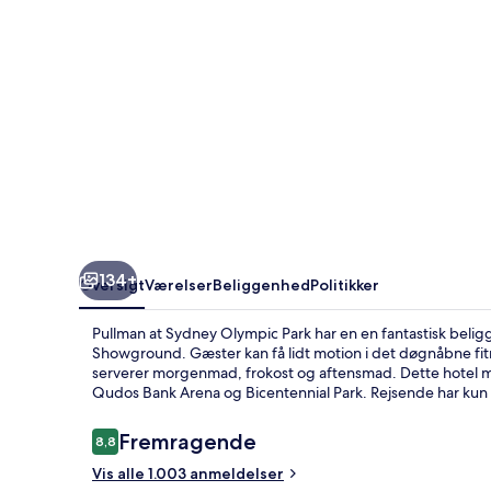
134+
Oversigt
Værelser
Beliggenhed
Politikker
Pullman at Sydney Olympic Park har en en fantastisk bel
Showground. Gæster kan få lidt motion i det døgnåbne fitn
serverer morgenmad, frokost og aftensmad. Dette hotel me
Qudos Bank Arena og Bicentennial Park. Rejsende har kun
Anmeldelser
Fremragende
8,8
8,8 ud af 10.
Vis alle 1.003 anmeldelser