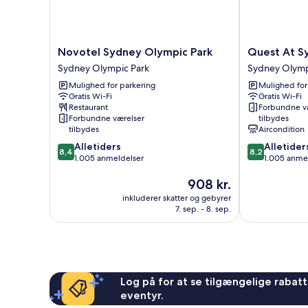
Novotel
Quest
Novotel Sydney Olympic Park
Quest At S
Sydney
At
Sydney Olympic Park
Sydney Olymp
Olympic
Sydney
Mulighed for parkering
Mulighed for
Park
Olympic
Gratis Wi-Fi
Gratis Wi-Fi
Sydney
Park
Restaurant
Forbundne v
Olympic
Sydney
Forbundne værelser
tilbydes
Park
Olympic
tilbydes
Aircondition
Park
8.4
8.2
Alletiders
Alletider
8,4
8,2
ud
ud
1.005 anmeldelser
1.005 anme
af
af
Prisen
908 kr.
10,
10,
er
Alletiders,
Alletiders,
inkluderer skatter og gebyrer
908 kr.
1.005
1.005
7. sep. - 8. sep.
anmeldelser
anmeldelser
Log på for at se tilgængelige rabatte
eventyr.