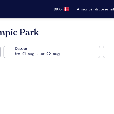
•
DKK
Annoncér dit overna
mpic Park
Datoer