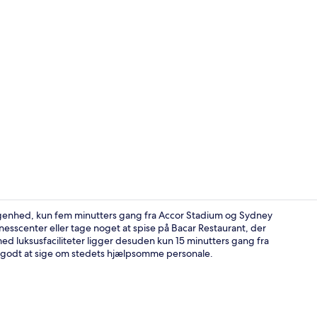
Diverse
iggenhed, kun fem minutters gang fra Accor Stadium og Sydney
esscenter eller tage noget at spise på Bacar Restaurant, der
d luksusfaciliteter ligger desuden kun 15 minutters gang fra
Executive-væ
 godt at sige om stedets hjælpsomme personale.