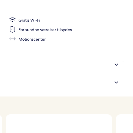
 morgenmad, frokost og aftensmad
Gratis Wi-Fi
Forbundne værelser tilbydes
Motionscenter