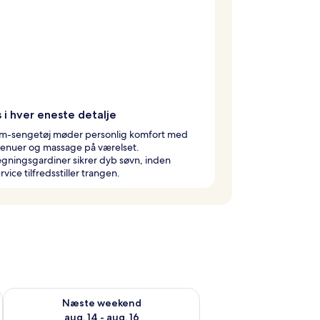
 i hver eneste detalje
m-sengetøj møder personlig komfort med
nuer og massage på værelset.
gningsgardiner sikrer dyb søvn, inden
vice tilfredsstiller trangen.
d aug. 7 - aug. 9
Tjek tilgængelighed for næste weekend aug. 14 - aug. 16
Næste weekend
aug. 14 - aug. 16