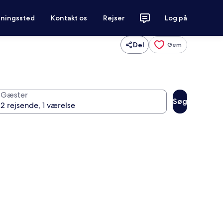
tningssted
Kontakt os
Rejser
Log på
Del
Gem
Gæster
Søg