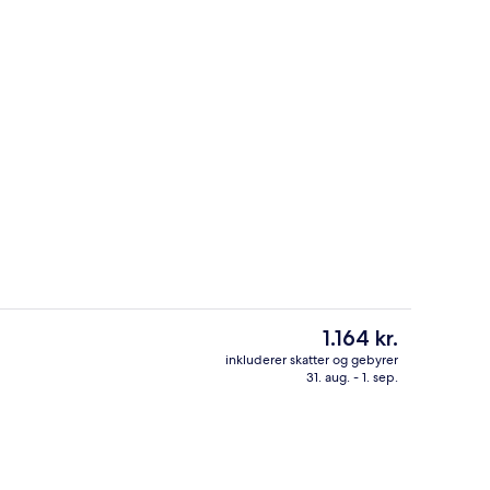
Siddeområde i lobbyen
Den
1.164 kr.
nuværende
inkluderer skatter og gebyrer
pris
31. aug. - 1. sep.
relse - 1 kingsize-seng | Premium-sengetøj, minibar, pengeskab på værelset,
Bar (på overnatningsstedet)
er
1.164 kr.