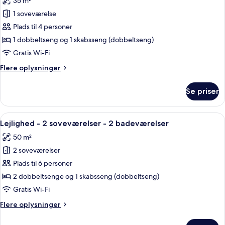
35 m²
balkon
billeder
1 soveværelse
af
Lejlighed
Plads til 4 personer
-
1 dobbeltseng og 1 skabsseng (dobbeltseng)
1
Gratis Wi-Fi
soveværelse
Flere
Flere oplysninger
-
oplysninger
balkon
om
Se priser
Lejlighed
-
-
ved
1
Indlæs
Et moderne køkken med spiseplads, mo
pool
20
soveværelse
Lejlighed - 2 soveværelser - 2 badeværelser
alle
-
50 m²
balkon
billeder
-
2 soveværelser
af
ved
Lejlighed
Plads til 6 personer
pool
-
2 dobbeltsenge og 1 skabsseng (dobbeltseng)
2
Gratis Wi-Fi
soveværelser
Flere
Flere oplysninger
-
oplysninger
2
om