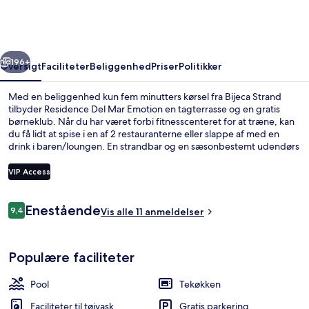
Emotion
rige
Næste
196+
Oversigt
Faciliteter
Beliggenhed
Priser
Politikker
Med en beliggenhed kun fem minutters kørsel fra Bijeca Strand
tilbyder Residence Del Mar Emotion en tagterrasse og en gratis
børneklub. Når du har været forbi fitnesscenteret for at træne, kan
du få lidt at spise i en af 2 restauranterne eller slappe af med en
drink i baren/loungen. En strandbar og en sæsonbestemt udendørs
pool er andre højdepunkter, og lejlighederne har fine faciliteter som
brusehoved med spredningseffekt og espressomaskine.
VIP Access
Anmeldelser
Enestående
9,4
Overnatningsstedets facade
Vis alle 11 anmeldelser
9,4 ud af 10.
Populære faciliteter
Pool
Tekøkken
Faciliteter til tøjvask
Gratis parkering