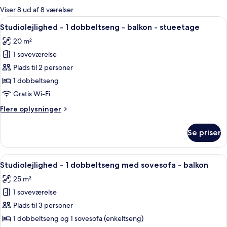
for
Viser 8 ud af 8 værelser
værelser
Indlæs
Et moderne hotelværelse med en stor s
12
Studiolejlighed - 1 dobbeltseng - balkon - stueetage
alle
20 m²
billeder
1 soveværelse
af
Studiolejlighed
Plads til 2 personer
-
1 dobbeltseng
1
Gratis Wi-Fi
dobbeltseng
Flere
Flere oplysninger
-
oplysninger
balkon
om
Se priser
Studiolejlighed
-
-
stueetage
1
Indlæs
Et moderne hotelværelse med et fladskæ
13
dobbeltseng
Studiolejlighed - 1 dobbeltseng med sovesofa - balkon
alle
-
25 m²
balkon
billeder
-
1 soveværelse
af
stueetage
Studiolejlighed
Plads til 3 personer
-
1 dobbeltseng og 1 sovesofa (enkeltseng)