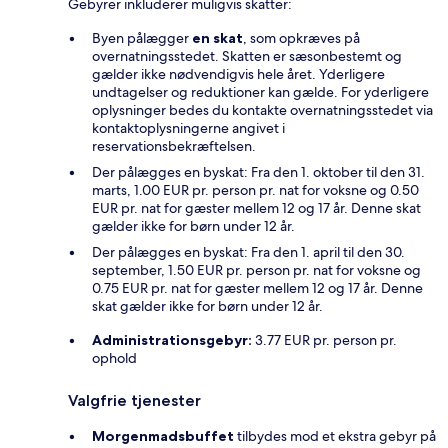
Gebyrer inkluderer muligvis skatter:
Byen pålægger
en skat
, som opkræves på
overnatningsstedet. Skatten er sæsonbestemt og
gælder ikke nødvendigvis hele året. Yderligere
undtagelser og reduktioner kan gælde. For yderligere
oplysninger bedes du kontakte overnatningsstedet via
kontaktoplysningerne angivet i
reservationsbekræftelsen.
Der pålægges en byskat: Fra den 1. oktober til den 31.
marts, 1.00 EUR pr. person pr. nat for voksne og 0.50
EUR pr. nat for gæster mellem 12 og 17 år. Denne skat
gælder ikke for børn under 12 år.
Der pålægges en byskat: Fra den 1. april til den 30.
september, 1.50 EUR pr. person pr. nat for voksne og
0.75 EUR pr. nat for gæster mellem 12 og 17 år. Denne
skat gælder ikke for børn under 12 år.
Administrationsgebyr:
3.77 EUR pr. person pr.
ophold
Valgfrie tjenester
Morgenmadsbuffet
tilbydes mod et ekstra gebyr på