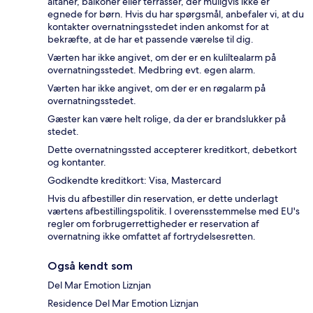
altaner, balkoner eller terrasser, der muligvis ikke er
egnede for børn. Hvis du har spørgsmål, anbefaler vi, at du
kontakter overnatningsstedet inden ankomst for at
bekræfte, at de har et passende værelse til dig.
Værten har ikke angivet, om der er en kuliltealarm på
overnatningsstedet. Medbring evt. egen alarm.
Værten har ikke angivet, om der er en røgalarm på
overnatningsstedet.
Gæster kan være helt rolige, da der er brandslukker på
stedet.
Dette overnatningssted accepterer kreditkort, debetkort
og kontanter.
Godkendte kreditkort: Visa, Mastercard
Hvis du afbestiller din reservation, er dette underlagt
værtens afbestillingspolitik. I overensstemmelse med EU's
regler om forbrugerrettigheder er reservation af
overnatning ikke omfattet af fortrydelsesretten.
Også kendt som
Del Mar Emotion Liznjan
Residence Del Mar Emotion Liznjan