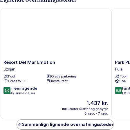
ved
dobbeltseng
med
pool
Resort Del Mar Emotion
Park Plaz
sovesofa
-
balkon
-
ved
pool
Resort
Park
Resort Del Mar Emotion
Park Pl
Del
Plaza
Liznjan
Pula
Mar
Histria
Pool
Gratis parkering
Pool
Emotion
Pula
Gratis Wi-Fi
Restaurant
Spa
Liznjan
Pula
9.0
8.8
Fremragende
Fant
9,0
8,8
ud
ud
42 anmeldelser
1.01
af
af
Prisen
1.437 kr.
10,
10,
er
Fremragende,
Fantasti
inkluderer skatter og gebyrer
1.437 kr.
6. sep. - 7. sep.
42
1.010
anmeldelser
anmelde
Sammenlign lignende overnatningssteder