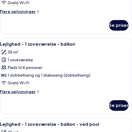
1
Gratis Wi-Fi
dobbeltseng
Flere
Flere oplysninger
med
oplysninger
sovesofa
om
Se priser
Studiolejlighed
-
-
balkon
1
Indlæs
En pænt redt seng med hvide sengetøj
16
dobbeltseng
Lejlighed - 1 soveværelse - balkon
alle
med
35 m²
sovesofa
billeder
-
1 soveværelse
af
balkon
Lejlighed
Plads til 4 personer
-
1 dobbeltseng og 1 skabsseng (dobbeltseng)
1
Gratis Wi-Fi
soveværelse
Flere
Flere oplysninger
-
oplysninger
balkon
om
Se priser
Lejlighed
-
1
Indlæs
Et moderne køkken med hvide skabe, 
18
soveværelse
Lejlighed - 1 soveværelse - balkon - ved pool
alle
-