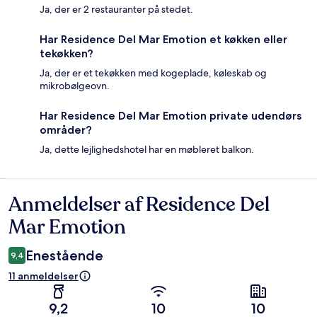
Ja, der er 2 restauranter på stedet.
Har Residence Del Mar Emotion et køkken eller
tekøkken?
Ja, der er et tekøkken med kogeplade, køleskab og
mikrobølgeovn.
Har Residence Del Mar Emotion private udendørs
områder?
Ja, dette lejlighedshotel har en møbleret balkon.
Anmeldelser af Residence Del
Anmeldelser
Mar Emotion
Enestående
9,4
11 anmeldelser
9,2
10
10