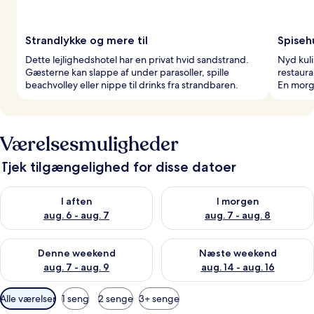
Strandlykke og mere til
Spiseh
Dette lejlighedshotel har en privat hvid sandstrand.
Nyd kuli
Gæsterne kan slappe af under parasoller, spille
restaura
beachvolley eller nippe til drinks fra strandbaren.
En morge
Værelsesmuligheder
Tjek tilgængelighed for disse datoer
Tjek tilgængelighed for i aften aug. 6 - aug. 7
Tjek tilgængelighed for i morg
I aften
I morgen
aug. 6 - aug. 7
aug. 7 - aug. 8
Tjek tilgængelighed for denne weekend aug. 7 - aug. 9
Tjek tilgængelighed for næste
Denne weekend
Næste weekend
aug. 7 - aug. 9
aug. 14 - aug. 16
Tilgængelige
Alle værelser
1 seng
2 senge
3+ senge
filtre