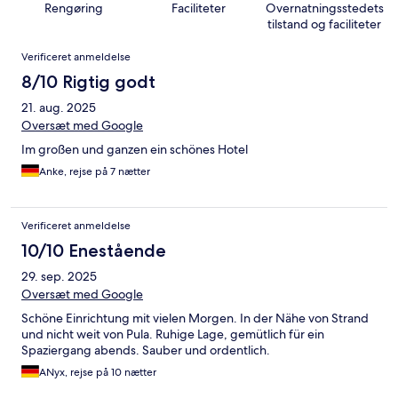
Rengøring
Faciliteter
Overnatningsstedets
tilstand og faciliteter
Anmeldelser
Verificeret anmeldelse
8/10 Rigtig godt
21. aug. 2025
Oversæt med Google
Im großen und ganzen ein schönes Hotel
Anke, rejse på 7 nætter
Verificeret anmeldelse
10/10 Enestående
29. sep. 2025
Oversæt med Google
Schöne Einrichtung mit vielen Morgen. In der Nähe von Strand
und nicht weit von Pula. Ruhige Lage, gemütlich für ein
Spaziergang abends. Sauber und ordentlich.
ANyx, rejse på 10 nætter