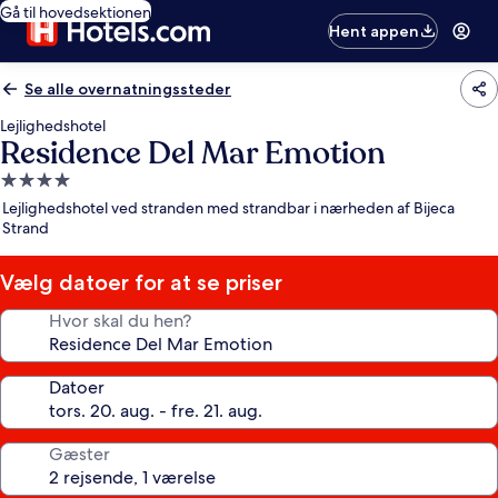
Gå til hovedsektionen
Hent appen
Se alle overnatningssteder
Lejlighedshotel
Residence Del Mar Emotion
4.0-
stjernet
Lejlighedshotel ved stranden med strandbar i nærheden af Bijeca
overnatningssted
Strand
Vælg datoer for at se priser
Hvor skal du hen?
Datoer
Gæster