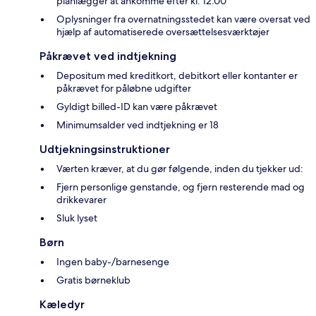
planlægger at ankomme efter kl. 12.00
Oplysninger fra overnatningsstedet kan være oversat ved
hjælp af automatiserede oversættelsesværktøjer
Påkrævet ved indtjekning
Depositum med kreditkort, debitkort eller kontanter er
påkrævet for påløbne udgifter
Gyldigt billed-ID kan være påkrævet
Minimumsalder ved indtjekning er 18
Udtjekningsinstruktioner
Værten kræver, at du gør følgende, inden du tjekker ud:
Fjern personlige genstande, og fjern resterende mad og
drikkevarer
Sluk lyset
Børn
Ingen baby-/barnesenge
Gratis børneklub
Kæledyr