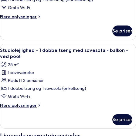
-
Gratis Wi-Fi
1
Flere
Flere oplysninger
soveværelse
oplysninger
-
om
Se priser
Deluxe-
balkon
lejlighed
-
Indlæs
En balkon med et glastilbøde, en bog
15
1
Studiolejlighed - 1 dobbeltseng med sovesofa - balkon -
alle
soveværelse
ved pool
-
billeder
25 m²
balkon
af
1 soveværelse
Studiolejlighed
Plads til 3 personer
-
1
1 dobbeltseng og 1 sovesofa (enkeltseng)
dobbeltseng
Gratis Wi-Fi
med
Flere
Flere oplysninger
sovesofa
oplysninger
-
om
Se priser
Studiolejlighed
balkon
-
-
1
Lignende overnatningssteder