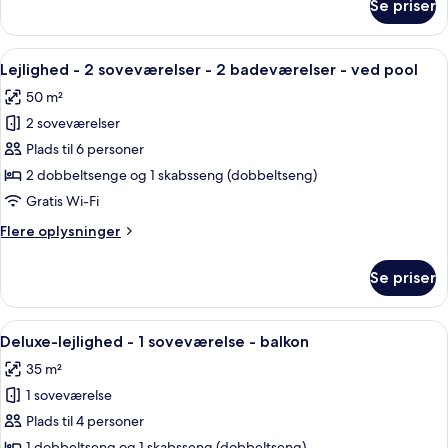
Se priser
Lejlighed
badeværelser
-
2
Indlæs
En balkon med et glastabel, stole og 
18
soveværelser
Lejlighed - 2 soveværelser - 2 badeværelser - ved pool
alle
-
50 m²
2
billeder
badeværelser
2 soveværelser
af
Lejlighed
Plads til 6 personer
-
2 dobbeltsenge og 1 skabsseng (dobbeltseng)
2
Gratis Wi-Fi
soveværelser
Flere
Flere oplysninger
-
oplysninger
2
om
Se priser
Lejlighed
badeværelser
-
-
2
Indlæs
Et moderne hotelværelse med en stor s
ved
18
soveværelser
Deluxe-lejlighed - 1 soveværelse - balkon
alle
pool
-
35 m²
2
billeder
badeværelser
1 soveværelse
af
-
Deluxe-
Plads til 4 personer
ved
lejlighed
pool
1 dobbeltseng og 1 skabsseng (dobbeltseng)