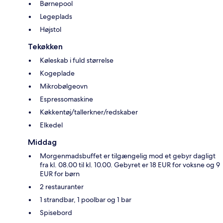
Børnepool
Legeplads
Højstol
Tekøkken
Køleskab i fuld størrelse
Kogeplade
Mikrobølgeovn
Espressomaskine
Køkkentøj/tallerkner/redskaber
Elkedel
Middag
Morgenmadsbuffet er tilgængelig mod et gebyr dagligt
fra kl. 08.00 til kl. 10.00. Gebyret er 18 EUR for voksne og 9
EUR for børn
2 restauranter
1 strandbar, 1 poolbar og 1 bar
Spisebord