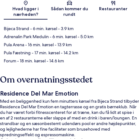
Kort
Hvad ligger i
Sådan kommer du
Restauranter
nærheden?
rundt
Bijeca Strand
- 6 min. kørsel
- 3.9 km
Adrenalin Park Medulin
- 6 min. kørsel
- 5.0 km
Pula Arena
- 16 min. kørsel
- 13.9 km
Pula Fæstning
- 17 min. kørsel
- 14.2 km
Forum
- 18 min. kørsel
- 14.6 km
Om overnatningsstedet
Residence Del Mar Emotion
Med en beliggenhed kun fem minutters kørsel fra Bijeca Strand tilbyder
Residence Del Mar Emotion en tagterrasse og en gratis børneklub. Når
du har været forbi fitnesscenteret for at træne, kan du få lidt at spise i
en af 2 restauranterne eller slappe af med en drink i baren/loungen. En
strandbar og en sæsonbestemt udendørs pool er andre højdepunkter,
og lejlighederne har fine faciliteter som brusehoved med
spredningseffekt og espressomaskine.