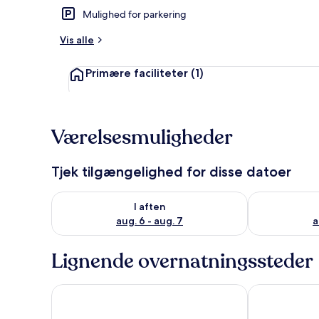
Mulighed for parkering
Vis alle
1 soveværels
Primære faciliteter
(1)
Værelsesmuligheder
Tjek tilgængelighed for disse datoer
Tjek tilgængelighed for i aften aug. 6 - aug. 7
Tjek tilgænge
I aften
aug. 6 - aug. 7
a
Lignende overnatningssteder
Fancy Apartment in the Heart of Athens
A Haven in K