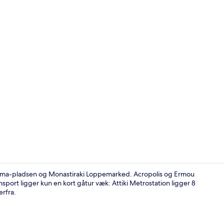
1 soveværels
tagma-pladsen og Monastiraki Loppemarked. Acropolis og Ermou
nsport ligger kun en kort gåtur væk: Attiki Metrostation ligger 8
erfra.
Opholdsomr