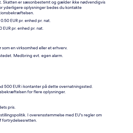
t. Skatten er sæsonbestemt og gælder ikke nødvendigvis
or yderligere oplysninger bedes du kontakte
ationsbekræftelsen.
 0.50 EUR pr. enhed pr. nat.
00 EUR pr. enhed pr. nat.
r som en virksomhed eller et erhverv.
sstedet. Medbring evt. egen alarm.
end 500 EUR i kontanter på dette overnatningssted.
sbekræftelsen for flere oplysninger.
ets pris.
estillingspolitik. I overensstemmelse med EU's regler om
f fortrydelsesretten.