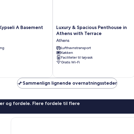
Luxury
Kypseli A Basement
Luxury & Spacious Penthouse in
&
Athens with Terrace
Spacious
Athens
Penthouse
ing
in
Lufthavnstransport
Køkken
Athens
Faciliteter til tøjvask
with
Gratis Wi-Fi
Terrace
Athens
Sammenlign lignende overnatningssteder
r og fordele. Flere fordele til flere