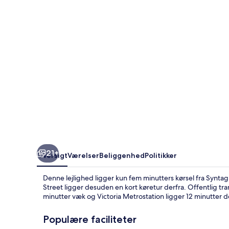
-
Athens
Orangetrees
Alley
Homestay
21+
Oversigt
Værelser
Beliggenhed
Politikker
Denne lejlighed ligger kun fem minutters kørsel fra Syn
Street ligger desuden en kort køretur derfra. Offentlig tra
minutter væk og Victoria Metrostation ligger 12 minutter d
Populære faciliteter