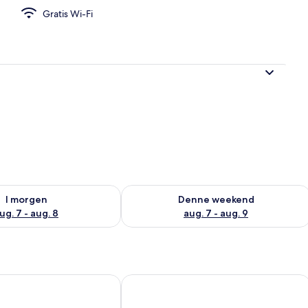
Gratis Wi-Fi
e
lighed for i morgen aug. 7 - aug. 8
Tjek tilgængelighed for denne weeken
I morgen
Denne weekend
ug. 7 - aug. 8
aug. 7 - aug. 9
ypseli A Basement Apartment
Luxury & Spacious Penthouse in Athe