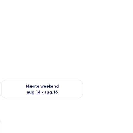
d aug. 7 - aug. 9
Tjek tilgængelighed for næste weekend aug. 14 - aug. 16
Næste weekend
aug. 14 - aug. 16
ns with Terrace