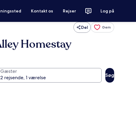
tningssted
Kontakt os
Rejser
Log på
Del
Gem
Alley Homestay
Gæster
Søg