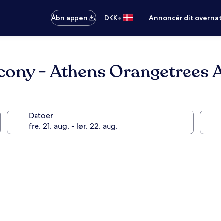
•
Åbn appen
DKK
Annoncér dit overna
ony - Athens Orangetrees 
Datoer