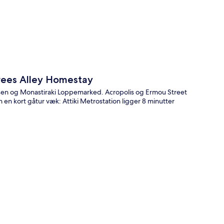
t
rees Alley Homestay
dsen og Monastiraki Loppemarked. Acropolis og Ermou Street
n en kort gåtur væk: Attiki Metrostation ligger 8 minutter