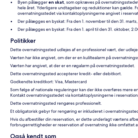
Byen pålægger
en skat
, som opkræves på overnatningsstede
hele året. Yderligere undtagelser og reduktioner kan gælde. F
overnatningsstedet via kontaktoplysningerne angivet i reserv
Der pålægges en byskat: Fra den 1. november til den 31. marts,
Der pålægges en byskat: Fra den 1. april til den 31. oktober, 2.
Politikker
Dette overnatningssted udlejes af en professionel vært, der udleje
Værten har ikke angivet, om der er en kuliltealarm på overnatning
Værten har angivet, at der er en røgalarm på overnatningsstedet.
Dette overnatningssted accepterer kredit- eller debitkort.
Godkendte kreditkort: Visa, Mastercard
Som følge af nationale reguleringer kan der ikke overføres mere 
Kontakt overnatningsstedet via kontaktoplysningerne i reservation
Dette overnatningssted rengøres professionelt.
Et obligatorisk gebyr for rengøring er inkluderet i overnatningssted
Hvis du afbestiller din reservation, er dette underlagt værtens afb
forbrugerrettigheder er reservation af overnatning ikke omfattet a
Også kendt som