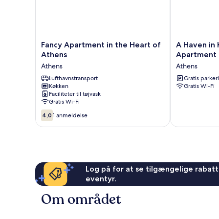
Fancy
A
Fancy Apartment in the Heart of
A Haven in 
Apartment
Haven
Athens
Apartment
in
in
Athens
Athens
the
Kypseli
Heart
Lufthavnstransport
A
Gratis parker
Køkken
Gratis Wi-Fi
of
Basement
Faciliteter til tøjvask
Athens
Apartment
Gratis Wi-Fi
Athens
Athens
4.0
4,0
1 anmeldelse
ud
af
10,
1
anmeldelse
Log på for at se tilgængelige rabatte
eventyr.
Om området