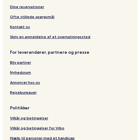
u
i
m
g
r
e
Dine reservationer
t
l
e
H
y
e
i
n
o
I
Ofte stillede spørgsmål
C
m
t
t
n
o
a
s
e
n
Kontakt os
m
n
L
l
p
j
o
Skriv en anmeldelse af et overnatningssted
a
a
d
n
r
g
For leverandører, partnere og presse
y
o
e
L
A
Bliv partner
i
i
m
r
Nyhedsrum
i
p
t
o
Annoncer hos os
e
r
Rejsebureauer
d
t
Politikker
Vilkår og betingelser
Vilkår og betingelser for Vrbo
Hjælp til personer med et handicap