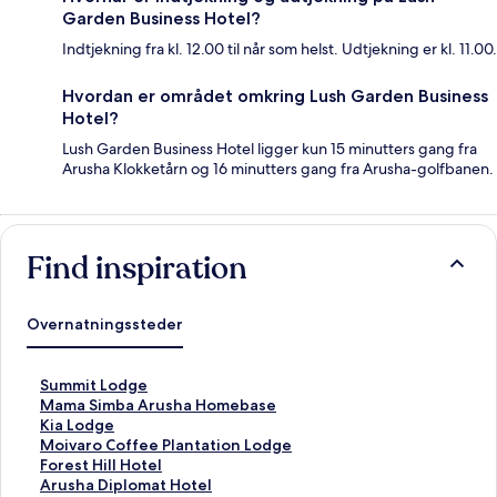
Garden Business Hotel?
Indtjekning fra kl. 12.00 til når som helst. Udtjekning er kl. 11.00.
Hvordan er området omkring Lush Garden Business
Hotel?
Lush Garden Business Hotel ligger kun 15 minutters gang fra
Arusha Klokketårn og 16 minutters gang fra Arusha-golfbanen.
Find inspiration
Overnatningssteder
L
Summit Lodge
i
L
Mama Simba Arusha Homebase
n
i
L
Kia Lodge
k
n
i
L
Moivaro Coffee Plantation Lodge
å
k
n
i
L
Forest Hill Hotel
b
å
k
n
i
L
Arusha Diplomat Hotel