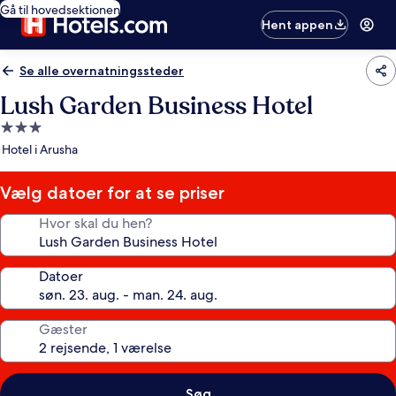
Gå til hovedsektionen
Hent appen
Se alle overnatningssteder
Lush Garden Business Hotel
3.0-
stjernet
Hotel i Arusha
overnatningssted
Vælg datoer for at se priser
Hvor skal du hen?
Datoer
Gæster
Søg