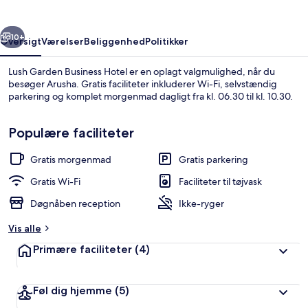
rige
Næste
10+
Oversigt
Værelser
Beliggenhed
Politikker
Lush Garden Business Hotel er en oplagt valgmulighed, når du
besøger Arusha. Gratis faciliteter inkluderer Wi-Fi, selvstændig
parkering og komplet morgenmad dagligt fra kl. 06.30 til kl. 10.30.
Populære faciliteter
Gratis morgenmad
Gratis parkering
Gratis Wi-Fi
Faciliteter til tøjvask
Lobby
Døgnåben reception
Ikke-ryger
Vis alle
Primære faciliteter
(4)
Føl dig hjemme
(5)