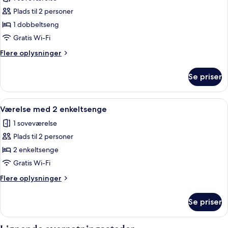
billeder
Plads til 2 personer
af
Standardværelse
1 dobbeltseng
Gratis Wi-Fi
Flere
Flere oplysninger
oplysninger
om
Se priser
Standardværelse
Indlæs
Værelse med 2 enkeltsenge | Mørklægni
1
Værelse med 2 enkeltsenge
alle
1 soveværelse
billeder
Plads til 2 personer
af
Værelse
2 enkeltsenge
med
Gratis Wi-Fi
2
Flere
Flere oplysninger
enkeltsenge
oplysninger
om
Se priser
Værelse
med
2