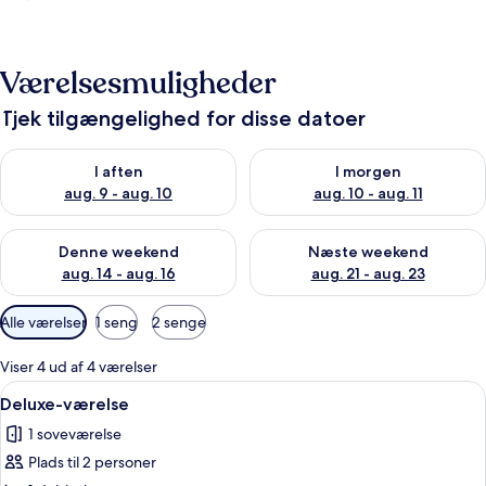
Værelsesmuligheder
Tjek tilgængelighed for disse datoer
Tjek tilgængelighed for i aften aug. 9 - aug. 10
Tjek tilgængelighed for i morg
I aften
I morgen
aug. 9 - aug. 10
aug. 10 - aug. 11
Tjek tilgængelighed for denne weekend aug. 14 - aug. 16
Tjek tilgængelighed for næste
Denne weekend
Næste weekend
aug. 14 - aug. 16
aug. 21 - aug. 23
Tilgængelige
Alle værelser
1 seng
2 senge
filtre
for
Viser 4 ud af 4 værelser
værelser
Indlæs
Mørklægningsgardiner, strygejern/stry
4
Deluxe-værelse
alle
1 soveværelse
billeder
Plads til 2 personer
af