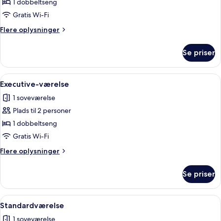
Deluxe-
1 dobbeltseng
værelse
Gratis Wi-Fi
Flere
Flere oplysninger
oplysninger
om
Se priser
Deluxe-
værelse
Indlæs
Executive-værelse | Mørklægningsgardi
4
Executive-værelse
alle
1 soveværelse
billeder
Plads til 2 personer
af
Executive-
1 dobbeltseng
værelse
Gratis Wi-Fi
Flere
Flere oplysninger
oplysninger
om
Se priser
Executive-
værelse
Indlæs
Mørklægningsgardiner, strygejern/stry
4
Standardværelse
alle
1 soveværelse