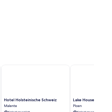
Hotel Holsteinische Schweiz
Lake House Plön
Hotel
Lake
Hotel Holsteinische Schweiz
Lake House Plön
Holsteinische
House
Malente
Ploen
Schweiz
Plön