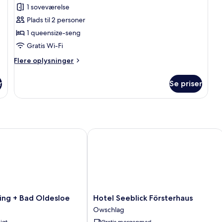
Double
1 soveværelse
Room
Plads til 2 personer
-
1 queensize-seng
Lake
View
Gratis Wi-Fi
Balcony
Flere
Flere oplysninger
oplysninger
om
r
Se priser
Standard
Double
Room
-
Lake
View
 + Bad Oldesloe
Hotel Seeblick Försterhaus
Balcony
Hotel
ng + Bad Oldesloe
Hotel Seeblick Försterhaus
Seeblick
Owschlag
Försterhaus