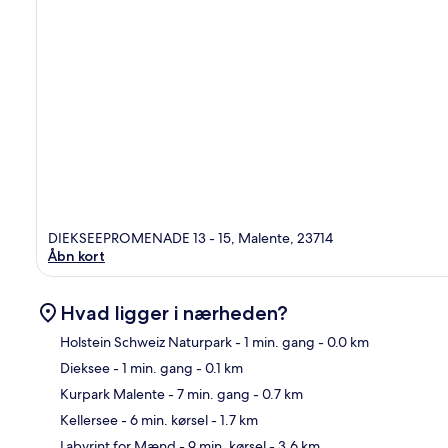
DIEKSEEPROMENADE 13 - 15, Malente, 23714
Åbn kort
Hvad ligger i nærheden?
Holstein Schweiz Naturpark
- 1 min. gang
- 0.0 km
Dieksee
- 1 min. gang
- 0.1 km
Kor
Kurpark Malente
- 7 min. gang
- 0.7 km
Kellersee
- 6 min. kørsel
- 1.7 km
Labyrint for Mænd
- 9 min. kørsel
- 3.6 km