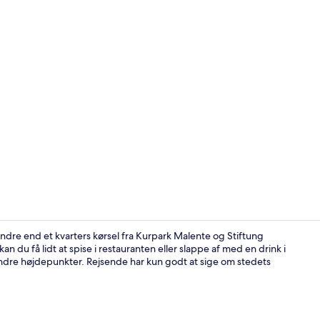
Indendørs poo
ndre end et kvarters kørsel fra Kurpark Malente og Stiftung
an du få lidt at spise i restauranten eller slappe af med en drink i
ndre højdepunkter. Rejsende har kun godt at sige om stedets
Restaurant