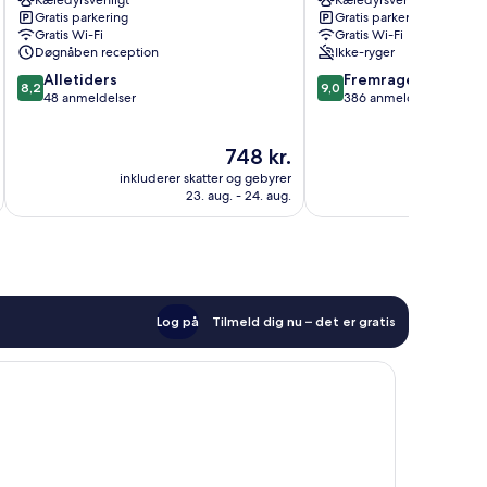
Kæledyrsvenligt
Kæledyrsvenligt
Malente
Ploen
Gratis parkering
Gratis parkering
Gratis Wi-Fi
Gratis Wi-Fi
Døgnåben reception
Ikke-ryger
8.2
9.0
Alletiders
Fremragende
8,2
9,0
ud
ud
48 anmeldelser
386 anmeldelser
af
af
10,
10,
Prisen
748 kr.
Alletiders,
Fremragende,
er
48
386
inkluderer skatter og gebyrer
inkluderer 
748 kr.
anmeldelser
anmeldelser
23. aug. - 24. aug.
Log på
Tilmeld dig nu – det er gratis