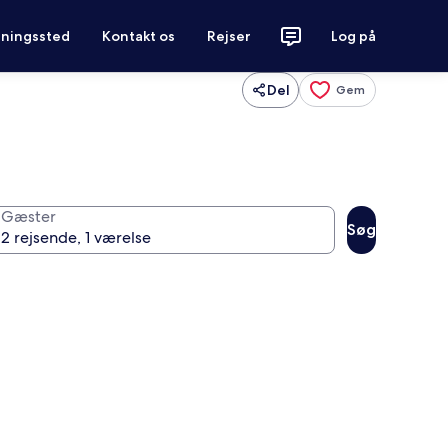
tningssted
Kontakt os
Rejser
Log på
Del
Gem
Gæster
Søg