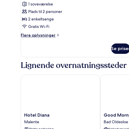
Double
1 soveværelse
Room
Plads til 2 personer
-
2 enkeltsenge
Lake
View
Gratis Wi-Fi
Loggia
Flere
Flere oplysninger
oplysninger
om
Se prise
Superior
Double
Room
Lignende overnatningssteder
-
Lake
View
Hotel Diana
Good Morning
Loggia
Hotel
Good
Hotel Diana
Good Morni
Diana
Morning
Malente
Bad Oldesloe
Malente
+