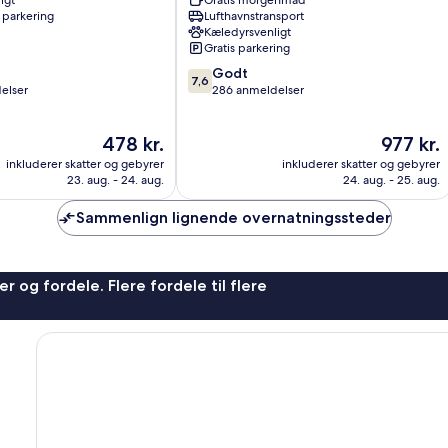
igt
Gratis morgenmad
Owschlag
 parkering
Lufthavnstransport
Kæledyrsvenligt
Gratis parkering
7.6
Godt
7,6
ud
elser
286 anmeldelser
af
10,
Prisen
Prisen
478 kr.
977 kr.
Godt,
er
er
286
inkluderer skatter og gebyrer
inkluderer skatter og gebyrer
478 kr.
977 kr.
anmeldelser
23. aug. - 24. aug.
24. aug. - 25. aug.
Sammenlign lignende overnatningssteder
r og fordele. Flere fordele til flere