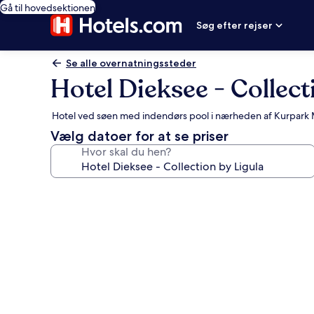
Gå til hovedsektionen
Søg efter rejser
Se alle overnatningssteder
Hotel Dieksee - Collect
Hotel ved søen med indendørs pool i nærheden af Kurpark
Vælg datoer for at se priser
Hvor skal du hen?
Billedgalleri
for
Hotel
Dieksee
-
Collection