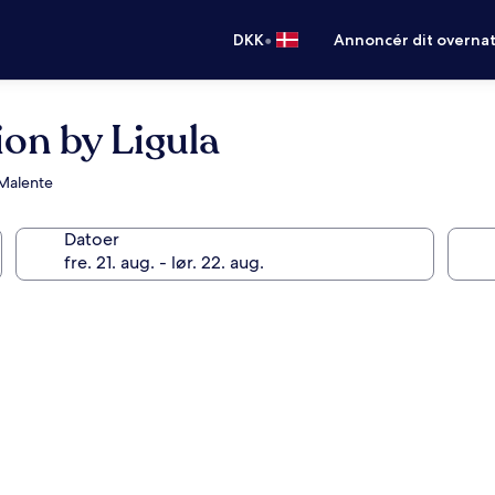
•
DKK
Annoncér dit overna
ion by Ligula
 Malente
Datoer