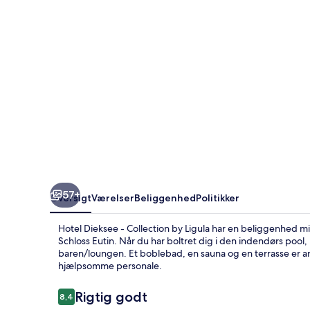
by
Ligula
57+
Oversigt
Værelser
Beliggenhed
Politikker
Hotel Dieksee - Collection by Ligula har en beliggenhed mi
Schloss Eutin. Når du har boltret dig i den indendørs pool, k
baren/loungen. Et boblebad, en sauna og en terrasse er a
hjælpsomme personale.
Anmeldelser
Rigtig godt
8,4
8,4 ud af 10.