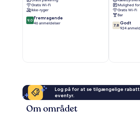
Gratis parkering
Kæledyrsvenl
Bad
Gratis Wi-Fi
Mulighed for
Oldesloe
Ikke-ryger
Gratis Wi-Fi
Bad
Bar
9.0
Fremragende
Oldesloe
9,0
7.8
Godt
ud
46 anmeldelser
7,8
ud
924 anmeld
af
af
10,
10,
Fremragende,
Godt,
46
924
anmeldelser
anmeldelser
Log på for at se tilgængelige rabatte
eventyr.
Om området