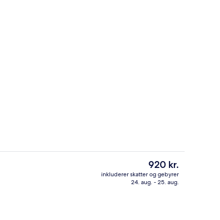
l, åben fra kl. 07.00 til kl. 22.00, liggestole
Udendørsområde
Den
920 kr.
nuværende
inkluderer skatter og gebyrer
pris
24. aug. - 25. aug.
Lobby
er
920 kr.