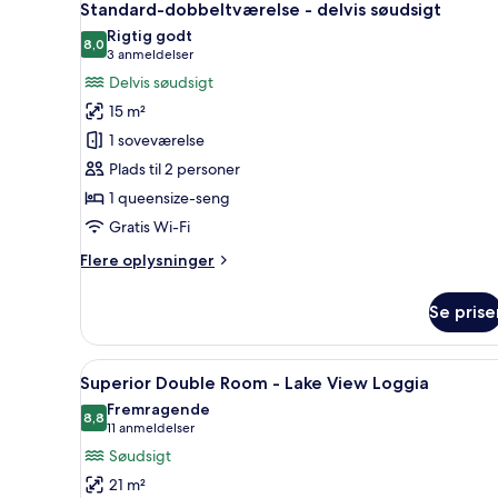
7
Standard-dobbeltværelse - delvis søudsigt
alle
Rigtig godt
billeder
8,0
8,0 ud af 10
(3
3 anmeldelser
af
anmeldelser)
Delvis søudsigt
Standard-
15 m²
dobbeltværelse
1 soveværelse
-
Plads til 2 personer
delvis
1 queensize-seng
søudsigt
Gratis Wi-Fi
Flere
Flere oplysninger
oplysninger
om
Se prise
Standard-
dobbeltværelse
-
Indlæs
Et hotelværelse med en stor se
7
delvis
Superior Double Room - Lake View Loggia
alle
søudsigt
Fremragende
billeder
8,8
8,8 ud af 10
(11
11 anmeldelser
af
anmeldelser)
Søudsigt
Superior
21 m²