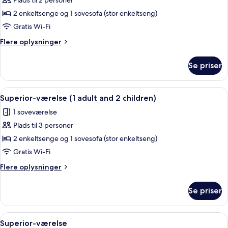
Plads til 2 personer
af
Superior-
2 enkeltsenge og 1 sovesofa (stor enkeltseng)
værelse
Gratis Wi-Fi
(1
Flere
Flere oplysninger
adult
oplysninger
and
om
Se priser
Superior-
1
værelse
child)
(1
Indlæs
Et hotelværelse med to senge, hvidt se
7
adult
Superior-værelse (1 adult and 2 children)
alle
and
1 soveværelse
1
billeder
child)
Plads til 3 personer
af
Superior-
2 enkeltsenge og 1 sovesofa (stor enkeltseng)
værelse
Gratis Wi-Fi
(1
Flere
Flere oplysninger
adult
oplysninger
and
om
Se priser
Superior-
2
værelse
children)
(1
Indlæs
Et hotelværelse med to senge, hvidt se
7
adult
Superior-værelse