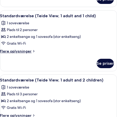
Standardværelse
1
(Teide
child)
View,
Indlæs
Et værelse med et træspisebord, lilla 
4
2
Standardværelse (Teide View, 1 adult and 1 child)
alle
adults
1 soveværelse
and
billeder
1
Plads til 2 personer
af
child)
Standardværelse
2 enkeltsenge og 1 sovesofa (stor enkeltseng)
(Teide
Gratis Wi-Fi
View,
Flere
Flere oplysninger
1
oplysninger
adult
om
Se priser
Standardværelse
and
(Teide
1
View,
Indlæs
Et værelse med et træspisebord, lilla 
child)
4
1
Standardværelse (Teide View, 1 adult and 2 children)
alle
adult
1 soveværelse
and
billeder
1
Plads til 3 personer
af
child)
Standardværelse
2 enkeltsenge og 1 sovesofa (stor enkeltseng)
(Teide
Gratis Wi-Fi
View,
Flere
Flere oplysninger