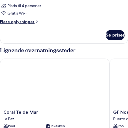
Plads til 4 personer
Gratis Wi-Fi
Flere
Flere oplysninger
oplysninger
om
Se priser
Værelse
Lignende overnatningssteder
Coral Teide Mar
GF Noeli
Coral
GF
Coral Teide Mar
GF Noe
Teide
Noelia
La Paz
Puerto d
Mar
Puerto
Pool
Tekøkken
Pool
La
de