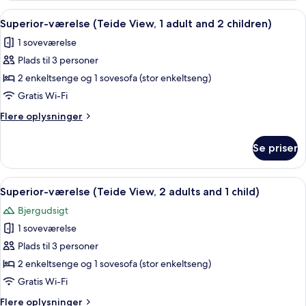
and
(Teide
Indlæs
Et moderne hotelværelse med seng, skr
1
7
View,
Superior-værelse (Teide View, 1 adult and 2 children)
alle
1
child)
1 soveværelse
adult
billeder
and
Plads til 3 personer
af
1
Superior-
2 enkeltsenge og 1 sovesofa (stor enkeltseng)
child)
værelse
Gratis Wi-Fi
(Teide
Flere
Flere oplysninger
View,
oplysninger
1
om
Se priser
Superior-
adult
værelse
and
(Teide
Indlæs
Et moderne hotelværelse med seng, skr
2
7
View,
Superior-værelse (Teide View, 2 adults and 1 child)
alle
1
children)
Bjergudsigt
adult
billeder
and
1 soveværelse
af
2
Superior-
Plads til 3 personer
children)
værelse
2 enkeltsenge og 1 sovesofa (stor enkeltseng)
(Teide
Gratis Wi-Fi
View,
Flere
Flere oplysninger