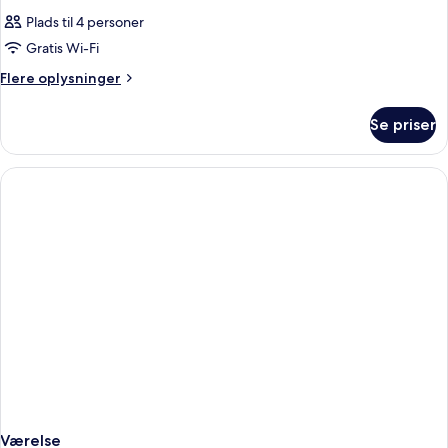
Plads til 4 personer
Gratis Wi-Fi
Flere
Flere oplysninger
oplysninger
om
Se priser
Værelse
Værelse