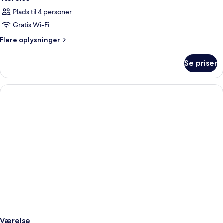
Plads til 4 personer
Gratis Wi-Fi
Flere
Flere oplysninger
oplysninger
om
Se priser
Værelse
Værelse