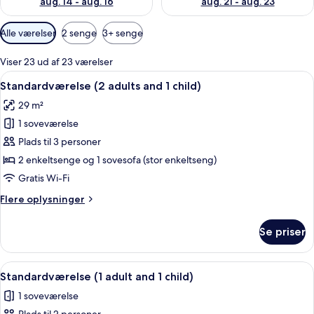
aug. 14 - aug. 16
aug. 21 - aug. 23
Tilgængelige
Alle værelser
2 senge
3+ senge
filtre
for
Viser 23 ud af 23 værelser
værelser
Indlæs
Et hotelværelse med to senge, hver me
4
Standardværelse (2 adults and 1 child)
alle
29 m²
billeder
1 soveværelse
af
Standardværelse
Plads til 3 personer
(2
2 enkeltsenge og 1 sovesofa (stor enkeltseng)
adults
Gratis Wi-Fi
and
Flere
Flere oplysninger
1
oplysninger
child)
om
Se priser
Standardværelse
(2
adults
Indlæs
Et hotelværelse med to senge, hver me
4
and
Standardværelse (1 adult and 1 child)
alle
1
1 soveværelse
child)
billeder