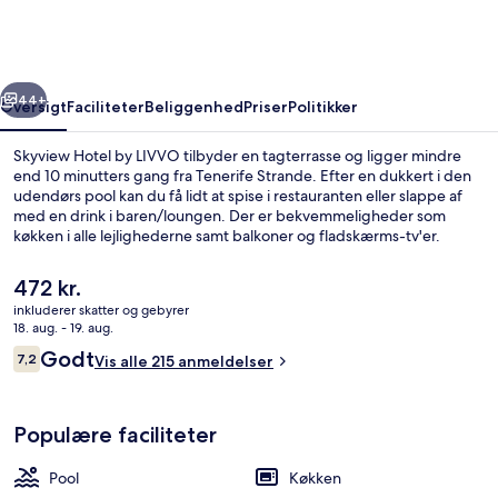
LIVVO
rige
Næste
44+
Oversigt
Faciliteter
Beliggenhed
Priser
Politikker
Skyview Hotel by LIVVO tilbyder en tagterrasse og ligger mindre
end 10 minutters gang fra Tenerife Strande. Efter en dukkert i den
udendørs pool kan du få lidt at spise i restauranten eller slappe af
med en drink i baren/loungen. Der er bekvemmeligheder som
køkken i alle lejlighederne samt balkoner og fladskærms-tv'er.
Den
472 kr.
nuværende
inkluderer skatter og gebyrer
pris
18. aug. - 19. aug.
Mørklægningsgardiner, strygejern/stry
er
Anmeldelser
Godt
7,2
Vis alle 215 anmeldelser
472 kr.
7,2 ud af 10.
Populære faciliteter
Pool
Køkken