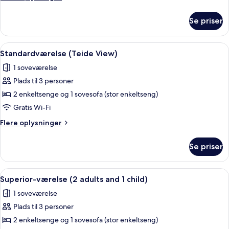
1
oplysninger
adult
om
Se priser
Standardværelse
and
(Teide
2
View,
Indlæs
Et værelse med et træspisebord, lilla 
children)
4
1
Standardværelse (Teide View)
alle
adult
1 soveværelse
and
billeder
2
Plads til 3 personer
af
children)
Standardværelse
2 enkeltsenge og 1 sovesofa (stor enkeltseng)
(Teide
Gratis Wi-Fi
View)
Flere
Flere oplysninger
oplysninger
om
Se priser
Standardværelse
(Teide
View)
Indlæs
Et hotelværelse med to senge, hvidt se
7
Superior-værelse (2 adults and 1 child)
alle
1 soveværelse
billeder
Plads til 3 personer
af
Superior-
2 enkeltsenge og 1 sovesofa (stor enkeltseng)