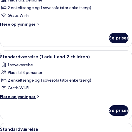
Plads til 2 personer
af
Standardværelse
2 enkeltsenge og 1 sovesofa (stor enkeltseng)
(1
Gratis Wi-Fi
adult
Flere
Flere oplysninger
and
oplysninger
1
om
Se priser
Standardværelse
child)
(1
adult
Indlæs
Et hotelværelse med to senge, hver me
4
and
Standardværelse (1 adult and 2 children)
alle
1
1 soveværelse
child)
billeder
Plads til 3 personer
af
Standardværelse
2 enkeltsenge og 1 sovesofa (stor enkeltseng)
(1
Gratis Wi-Fi
adult
Flere
Flere oplysninger
and
oplysninger
2
om
Se priser
Standardværelse
children)
(1
adult
Indlæs
Et hotelværelse med to senge, hver me
4
and
Standardværelse