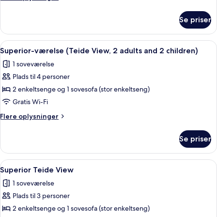
2
oplysninger
adults
om
Se priser
Superior-
and
værelse
1
(Teide
Indlæs
Et moderne hotelværelse med seng, skr
child)
7
View,
Superior-værelse (Teide View, 2 adults and 2 children)
alle
2
1 soveværelse
adults
billeder
and
Plads til 4 personer
af
1
Superior-
2 enkeltsenge og 1 sovesofa (stor enkeltseng)
child)
værelse
Gratis Wi-Fi
(Teide
Flere
Flere oplysninger
View,
oplysninger
2
om
Se priser
Superior-
adults
værelse
and
(Teide
Indlæs
Et moderne hotelværelse med seng, skr
2
7
View,
Superior Teide View
alle
2
children)
1 soveværelse
adults
billeder
and
Plads til 3 personer
af
2
Superior
2 enkeltsenge og 1 sovesofa (stor enkeltseng)
children)