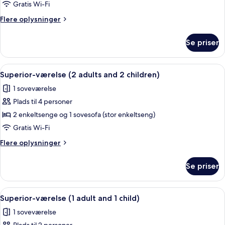
værelse
Gratis Wi-Fi
(2
Flere
Flere oplysninger
adults
oplysninger
and
om
Se priser
Superior-
1
værelse
child)
(2
Indlæs
Et hotelværelse med to senge, hvidt se
7
adults
Superior-værelse (2 adults and 2 children)
alle
and
1 soveværelse
1
billeder
child)
Plads til 4 personer
af
Superior-
2 enkeltsenge og 1 sovesofa (stor enkeltseng)
værelse
Gratis Wi-Fi
(2
Flere
Flere oplysninger
adults
oplysninger
and
om
Se priser
Superior-
2
værelse
children)
(2
Indlæs
Et hotelværelse med to senge, hvidt se
7
adults
Superior-værelse (1 adult and 1 child)
alle
and
1 soveværelse
2
billeder
children)