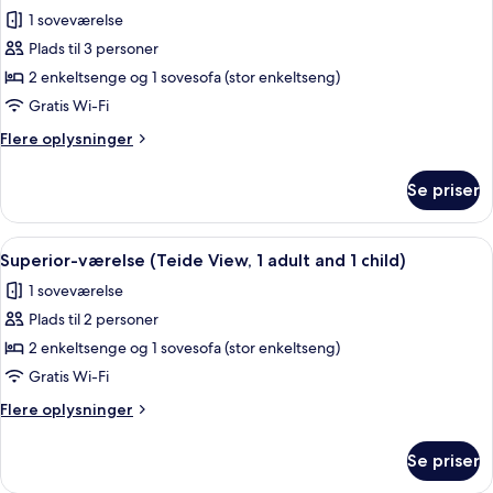
alle
and
1 soveværelse
2
billeder
children)
Plads til 3 personer
af
Superior-
2 enkeltsenge og 1 sovesofa (stor enkeltseng)
værelse
Gratis Wi-Fi
Flere
Flere oplysninger
oplysninger
om
Se priser
Superior-
værelse
Indlæs
Et moderne hotelværelse med seng, skr
7
Superior-værelse (Teide View, 1 adult and 1 child)
alle
1 soveværelse
billeder
Plads til 2 personer
af
Superior-
2 enkeltsenge og 1 sovesofa (stor enkeltseng)
værelse
Gratis Wi-Fi
(Teide
Flere
Flere oplysninger
View,
oplysninger
1
om
Se priser
Superior-
adult
værelse