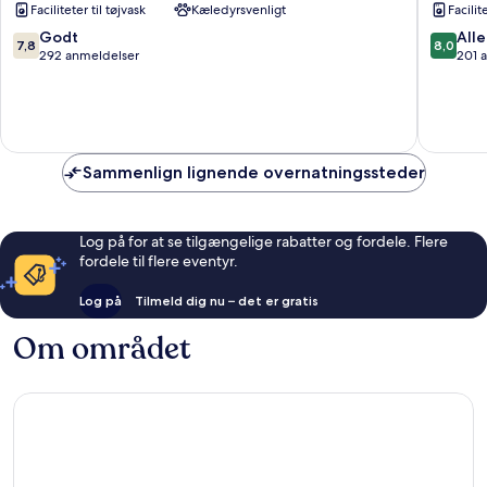
Faciliteter til tøjvask
Kæledyrsvenligt
Facilit
Paz
la
Cruz
7.8
8.0
Godt
Alle
7,8
8,0
ud
ud
292 anmeldelser
201 
af
af
10,
10,
Godt,
Alletider
292
201
anmeldelser
anmelde
Sammenlign lignende overnatningssteder
Log på for at se tilgængelige rabatter og fordele. Flere
fordele til flere eventyr.
Log på
Tilmeld dig nu – det er gratis
Om området