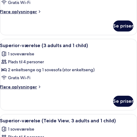
Teide
Gratis Wi-Fi
View
Flere
Flere oplysninger
oplysninger
om
Se priser
Superior
Teide
View
Indlæs
Et hotelværelse med to senge, hvidt se
7
Superior-værelse (3 adults and 1 child)
alle
1 soveværelse
billeder
Plads til 4 personer
af
Superior-
2 enkeltsenge og 1 sovesofa (stor enkeltseng)
værelse
Gratis Wi-Fi
(3
Flere
Flere oplysninger
adults
oplysninger
and
om
Se priser
Superior-
1
værelse
child)
(3
Indlæs
Et moderne hotelværelse med seng, skr
7
adults
Superior-værelse (Teide View, 3 adults and 1 child)
alle
and
1 soveværelse
1
billeder
child)