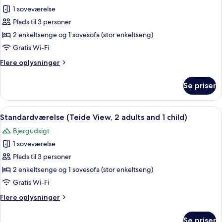
alle
2
1 soveværelse
children)
billeder
Plads til 3 personer
af
Standardværelse
2 enkeltsenge og 1 sovesofa (stor enkeltseng)
Gratis Wi-Fi
Flere
Flere oplysninger
oplysninger
om
Se priser
Standardværelse
Indlæs
Et værelse med et træspisebord, lilla 
4
Standardværelse (Teide View, 2 adults and 1 child)
alle
Bjergudsigt
billeder
1 soveværelse
af
Standardværelse
Plads til 3 personer
(Teide
2 enkeltsenge og 1 sovesofa (stor enkeltseng)
View,
Gratis Wi-Fi
2
Flere
Flere oplysninger
adults
oplysninger
and
om
Se priser