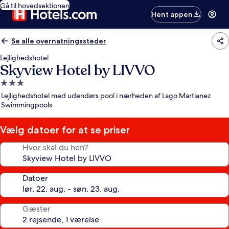
Gå til hovedsektionen
Hent appen
Se alle overnatningssteder
Lejlighedshotel
Skyview Hotel by LIVVO
3.0-
stjernet
Lejlighedshotel med udendørs pool i nærheden af Lago Martianez
overnatningssted
Swimmingpools
Vælg datoer for at se priser
Hvor skal du hen?
Datoer
Gæster