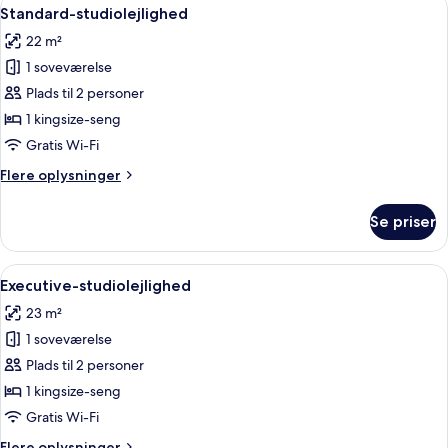
Indlæs
9
Standard-studiolejlighed
alle
22 m²
billeder
1 soveværelse
af
Standard-
Plads til 2 personer
studiolejlighed
1 kingsize-seng
Gratis Wi-Fi
Flere
Flere oplysninger
oplysninger
om
Se priser
Standard-
studiolejlighed
Indlæs
Et moderne køkken med indbygget mik
9
Executive-studiolejlighed
alle
23 m²
billeder
1 soveværelse
af
Executive-
Plads til 2 personer
studiolejlighed
1 kingsize-seng
Gratis Wi-Fi
Flere
Flere oplysninger