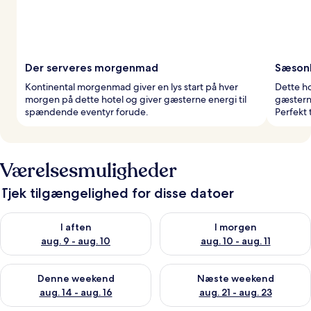
Der serveres morgenmad
Sæsonb
Kontinental morgenmad giver en lys start på hver
Dette h
morgen på dette hotel og giver gæsterne energi til
gæstern
spændende eventyr forude.
Perfekt 
Værelsesmuligheder
Tjek tilgængelighed for disse datoer
Tjek tilgængelighed for i aften aug. 9 - aug. 10
Tjek tilgængelighed for i morg
I aften
I morgen
aug. 9 - aug. 10
aug. 10 - aug. 11
Tjek tilgængelighed for denne weekend aug. 14 - aug. 16
Tjek tilgængelighed for næste
Denne weekend
Næste weekend
aug. 14 - aug. 16
aug. 21 - aug. 23