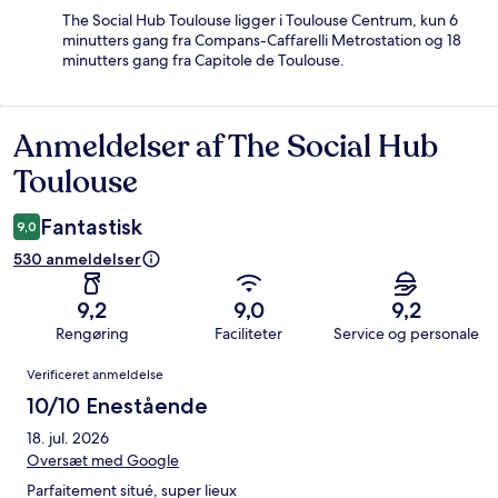
The Social Hub Toulouse ligger i Toulouse Centrum, kun 6
minutters gang fra Compans-Caffarelli Metrostation og 18
minutters gang fra Capitole de Toulouse.
Anmeldelser af The Social Hub
Anmeldelser
Toulouse
Fantastisk
9,0
530 anmeldelser
9,2
9,0
9,2
Rengøring
Faciliteter
Service og personale
Anmeldelser
Verificeret anmeldelse
10/10 Enestående
18. jul. 2026
Oversæt med Google
Parfaitement situé, super lieux