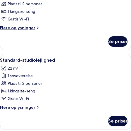
Executive-
Plads til 2 personer
studiolejlighed
1 kingsize-seng
Gratis Wi-Fi
Flere
Flere oplysninger
oplysninger
om
Se priser
Executive-
studiolejlighed
Indlæs
Et lille hotelværelse med tekøkken, et 
3
Standard-studiolejlighed
alle
22 m²
billeder
1 soveværelse
af
Standard-
Plads til 2 personer
studiolejlighed
1 kingsize-seng
Gratis Wi-Fi
Flere
Flere oplysninger
oplysninger
om
Se priser
Standard-
studiolejlighed