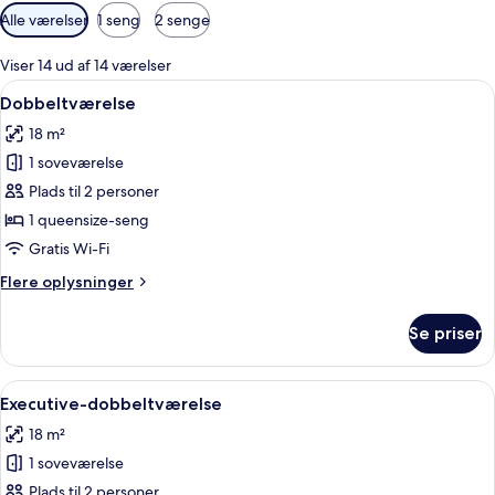
Tilgængelige
Alle værelser
1 seng
2 senge
filtre
for
Viser 14 ud af 14 værelser
værelser
Indlæs
En pænt redt seng med hvide sengetøj
9
Dobbeltværelse
alle
18 m²
billeder
1 soveværelse
af
Dobbeltværelse
Plads til 2 personer
1 queensize-seng
Gratis Wi-Fi
Flere
Flere oplysninger
oplysninger
om
Se priser
Dobbeltværelse
Indlæs
Et hotelværelse med seng, skrivebord, 
6
Executive-dobbeltværelse
alle
18 m²
billeder
1 soveværelse
af
Executive-
Plads til 2 personer