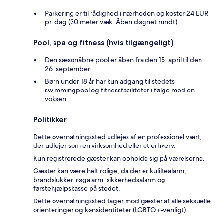
Parkering er til rådighed i nærheden og koster 24 EUR
pr. dag (30 meter væk. Åben døgnet rundt)
Pool, spa og fitness (hvis tilgængeligt)
Den sæsonåbne pool er åben fra den 15. april til den
26. september
Børn under 18 år har kun adgang til stedets
swimmingpool og fitnessfaciliteter i følge med en
voksen
Politikker
Dette overnatningssted udlejes af en professionel vært,
der udlejer som en virksomhed eller et erhverv.
Kun registrerede gæster kan opholde sig på værelserne.
Gæster kan være helt rolige, da der er kuliltealarm,
brandslukker, røgalarm, sikkerhedsalarm og
førstehjælpskasse på stedet.
Dette overnatningssted tager mod gæster af alle seksuelle
orienteringer og kønsidentiteter (LGBTQ+-venligt).