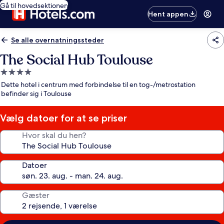
Gå til hovedsektionen
Hent appen
Se alle overnatningssteder
The Social Hub Toulouse
4.0-
stjernet
Dette hotel i centrum med forbindelse til en tog-/metrostation
overnatningssted
befinder sig i Toulouse
Vælg datoer for at se priser
Hvor skal du hen?
Datoer
Gæster