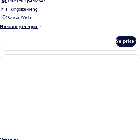
Plads til 2 personer
af
Deluxe
1 kingsize-seng
King
Gratis Wi-Fi
Room
Flere
Flere oplysninger
oplysninger
om
Se priser
Deluxe
King
Room
Værelse