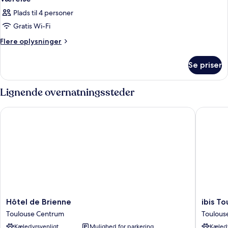
Plads til 4 personer
Gratis Wi-Fi
Flere
Flere oplysninger
oplysninger
om
Se priser
Værelse
Lignende overnatningssteder
Hôtel de Brienne
ibis Tou
Hôtel
ibis
Hôtel de Brienne
ibis T
de
Toulous
Toulouse Centrum
Toulous
Brienne
Centre
Kæledyrsvenligt
Mulighed for parkering
Kæledy