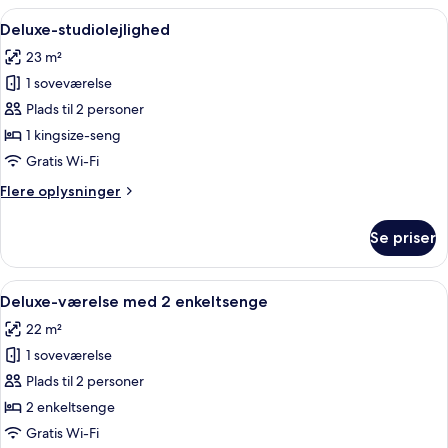
Indlæs
Et moderne køkken med indbygget mik
7
Deluxe-studiolejlighed
alle
23 m²
billeder
1 soveværelse
af
Deluxe-
Plads til 2 personer
studiolejlighed
1 kingsize-seng
Gratis Wi-Fi
Flere
Flere oplysninger
oplysninger
om
Se priser
Deluxe-
studiolejlighed
Indlæs
Et hotelværelse med to senge, et natb
8
Deluxe-værelse med 2 enkeltsenge
alle
22 m²
billeder
1 soveværelse
af
Deluxe-
Plads til 2 personer
værelse
2 enkeltsenge
med
Gratis Wi-Fi