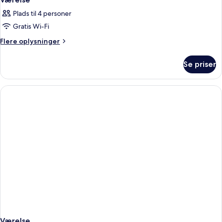
Plads til 4 personer
Gratis Wi-Fi
Flere
Flere oplysninger
oplysninger
om
Se priser
Værelse
Værelse