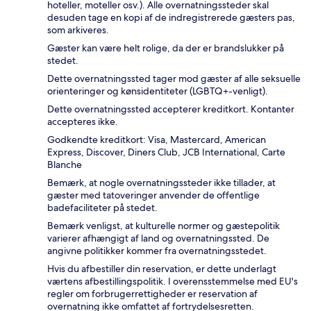
hoteller, moteller osv.). Alle overnatningssteder skal
desuden tage en kopi af de indregistrerede gæsters pas,
som arkiveres.
Gæster kan være helt rolige, da der er brandslukker på
stedet.
Dette overnatningssted tager mod gæster af alle seksuelle
orienteringer og kønsidentiteter (LGBTQ+-venligt).
Dette overnatningssted accepterer kreditkort. Kontanter
accepteres ikke.
Godkendte kreditkort: Visa, Mastercard, American
Express, Discover, Diners Club, JCB International, Carte
Blanche
Bemærk, at nogle overnatningssteder ikke tillader, at
gæster med tatoveringer anvender de offentlige
badefaciliteter på stedet.
Bemærk venligst, at kulturelle normer og gæstepolitik
varierer afhængigt af land og overnatningssted. De
angivne politikker kommer fra overnatningsstedet.
Hvis du afbestiller din reservation, er dette underlagt
værtens afbestillingspolitik. I overensstemmelse med EU's
regler om forbrugerrettigheder er reservation af
overnatning ikke omfattet af fortrydelsesretten.