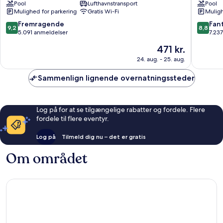
Pool
Lufthavnstransport
Pool
Torika
Airport
Mulighed for parkering
Gratis Wi-Fi
Muligh
Torika
9.2
8.8
Fremragende
Fant
9,2
8,8
ud
ud
5.091 anmeldelser
7.23
af
af
Prisen
471 kr.
10,
10,
er
Fremragende,
Fantasti
24. aug. - 25. aug.
471 kr.
5.091
7.237
anmeldelser
anmelde
Sammenlign lignende overnatningssteder
Log på for at se tilgængelige rabatter og fordele. Flere
fordele til flere eventyr.
Log på
Tilmeld dig nu – det er gratis
Om området