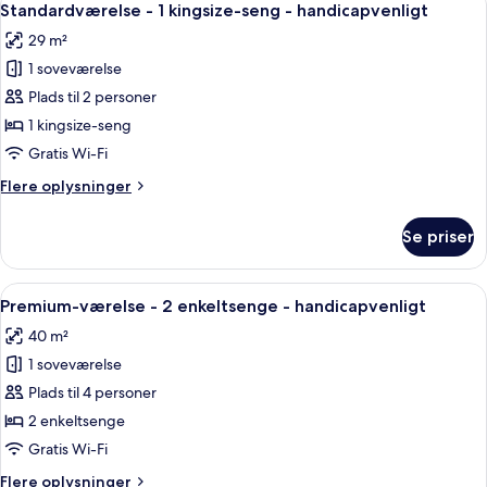
10
2
Standardværelse - 1 kingsize-seng - handicapvenligt
alle
enkeltsenge
29 m²
(Airport
billeder
View)
1 soveværelse
af
Standardværelse
Plads til 2 personer
-
1 kingsize-seng
1
Gratis Wi-Fi
kingsize-
Flere
Flere oplysninger
seng
oplysninger
-
om
Se priser
Standardværelse
handicapvenligt
-
1
Indlæs
Et hotelværelse med to senge, et skriv
9
kingsize-
Premium-værelse - 2 enkeltsenge - handicapvenligt
alle
seng
40 m²
-
billeder
handicapvenligt
1 soveværelse
af
Premium-
Plads til 4 personer
værelse
2 enkeltsenge
-
Gratis Wi-Fi
2
Flere
Flere oplysninger