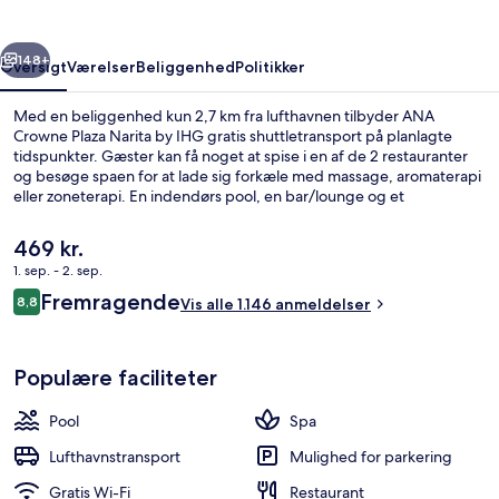
by
IHG
rige
Næste
148+
Oversigt
Værelser
Beliggenhed
Politikker
Med en beliggenhed kun 2,7 km fra lufthavnen tilbyder ANA
Crowne Plaza Narita by IHG gratis shuttletransport på planlagte
tidspunkter. Gæster kan få noget at spise i en af de 2 restauranter
og besøge spaen for at lade sig forkæle med massage, aromaterapi
eller zoneterapi. En indendørs pool, en bar/lounge og et
motionscenter er andre højdepunkter. Stedets hjælpsomme
personale og morgenmad får rigtig gode bedømmelser fra
Den
469 kr.
rejsende.
nuværende
1. sep. - 2. sep.
pris
Anmeldelser
Fremragende
2 restauranter; serverer aftensmad
8,8
er
Vis alle 1.146 anmeldelser
8,8 ud af 10.
469 kr.
Populære faciliteter
Pool
Spa
Lufthavnstransport
Mulighed for parkering
Gratis Wi-Fi
Restaurant