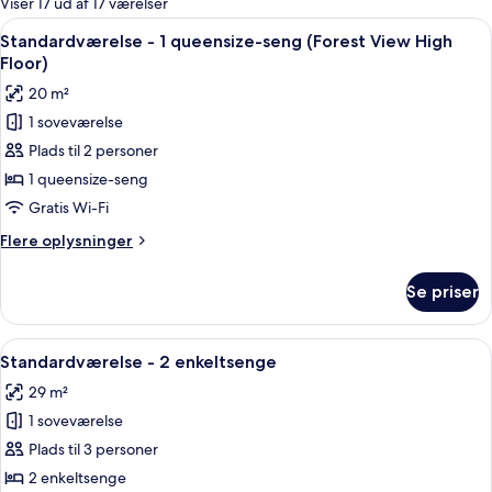
Viser 17 ud af 17 værelser
værelser
Indlæs
Et hotelværelse med en seng, et skrive
8
Standardværelse - 1 queensize-seng (Forest View High
alle
Floor)
billeder
20 m²
af
1 soveværelse
Standardværelse
Plads til 2 personer
-
1
1 queensize-seng
queensize-
Gratis Wi-Fi
seng
Flere
Flere oplysninger
(Forest
oplysninger
View
om
Se priser
Standardværelse
High
-
Floor)
1
Indlæs
Et hotelværelse med to senge, et skriv
9
queensize-
Standardværelse - 2 enkeltsenge
alle
seng
29 m²
(Forest
billeder
View
1 soveværelse
af
High
Standardværelse
Plads til 3 personer
Floor)
-
2 enkeltsenge