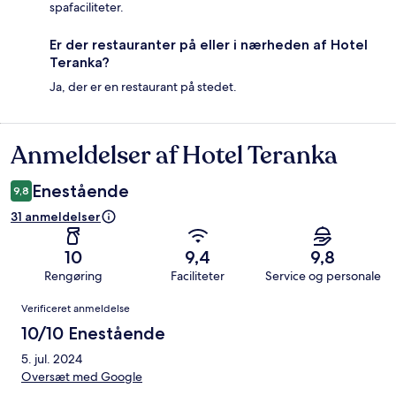
spafaciliteter.
Er der restauranter på eller i nærheden af Hotel
Teranka?
Ja, der er en restaurant på stedet.
Anmeldelser af Hotel Teranka
Anmeldelser
Enestående
9,8
31 anmeldelser
10
9,4
9,8
Rengøring
Faciliteter
Service og personale
Anmeldelser
Verificeret anmeldelse
10/10 Enestående
5. jul. 2024
Oversæt med Google