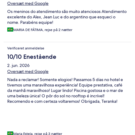
Oversæt med Google
Os meninos do atendimento são muito atenciosos Atendimento
excelente do Alex, Jean Luc e do argentino que esqueci o
nome. Parabéns equipe!
MARIA DE FÁTIMA, rejse på 2 nætter
Verificeret anmeldelse
10/10 Enestående
2. jun. 2026
Oversæt med Google
Nada a reclamar! Somente elogios! Passamos 5 dias no hotel e
tivemos uma maravilhosa experiência! Equipe prestativa, café
da manhã maravilhoso! Lugar lindo! Piscina gostosa e o mar de
uma beleza única! O pôr do sol no rooftop é incrível!
Recomendo e com certeza voltaremos! Obrigada, Teranka!
Maria Estela, rejse på 3 nætter