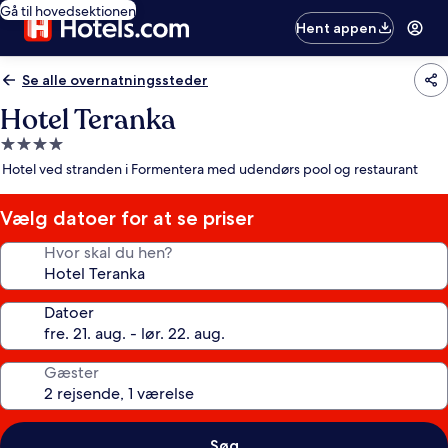
Gå til hovedsektionen
Hent appen
Se alle overnatningssteder
Hotel Teranka
4.0-
stjernet
Hotel ved stranden i Formentera med udendørs pool og restaurant
overnatningssted
Vælg datoer for at se priser
Hvor skal du hen?
Datoer
Gæster
Søg