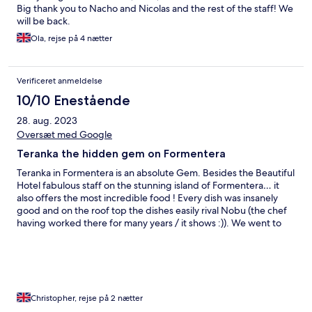
Big thank you to Nacho and Nicolas and the rest of the staff! We
will be back.
Ola, rejse på 4 nætter
Verificeret anmeldelse
10/10 Enestående
28. aug. 2023
Oversæt med Google
Teranka the hidden gem on Formentera
Teranka in Formentera is an absolute Gem. Besides the Beautiful
Hotel fabulous staff on the stunning island of Formentera… it
also offers the most incredible food ! Every dish was insanely
good and on the roof top the dishes easily rival Nobu (the chef
having worked there for many years / it shows :)). We went to
Formentera for a 3 day couple break from the busy family life in
Ibiza - and it was a 10 out of 10! Hands down one of THE best
trips we have ever had.
Christopher, rejse på 2 nætter