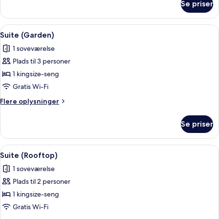
Se priser
Deluxe-
havudsigt
værelse
-
Indlæs
En stue med en fletstol, et rundt træ
6
terrasse
Suite (Garden)
alle
-
1 soveværelse
havudsigt
billeder
Plads til 3 personer
af
Suite
1 kingsize-seng
(Garden)
Gratis Wi-Fi
Flere
Flere oplysninger
oplysninger
om
Se priser
Suite
(Garden)
Indlæs
En træterrasse med liggestole, et bor
5
Suite (Rooftop)
alle
1 soveværelse
billeder
Plads til 2 personer
af
Suite
1 kingsize-seng
(Rooftop)
Gratis Wi-Fi