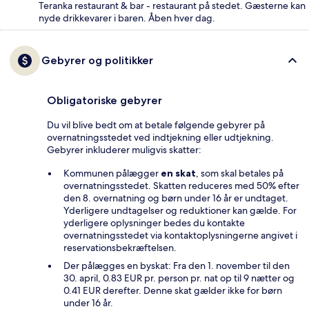
Teranka restaurant & bar - restaurant på stedet. Gæsterne kan
nyde drikkevarer i baren. Åben hver dag.
Gebyrer og politikker
Obligatoriske gebyrer
Du vil blive bedt om at betale følgende gebyrer på
overnatningsstedet ved indtjekning eller udtjekning.
Gebyrer inkluderer muligvis skatter:
Kommunen pålægger
en skat
, som skal betales på
overnatningsstedet. Skatten reduceres med 50% efter
den 8. overnatning og børn under 16 år er undtaget.
Yderligere undtagelser og reduktioner kan gælde. For
yderligere oplysninger bedes du kontakte
overnatningsstedet via kontaktoplysningerne angivet i
reservationsbekræftelsen.
Der pålægges en byskat: Fra den 1. november til den
30. april, 0.83 EUR pr. person pr. nat op til 9 nætter og
0.41 EUR derefter. Denne skat gælder ikke for børn
under 16 år.