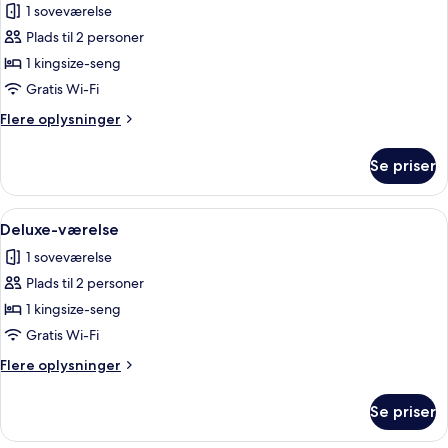
1 soveværelse
billeder
Plads til 2 personer
af
Værelse
1 kingsize-seng
(Resort)
Gratis Wi-Fi
Flere
Flere oplysninger
oplysninger
om
Se priser
Værelse
(Resort)
Indlæs
Et soveværelse med en stor seng, en bæn
5
Deluxe-værelse
alle
1 soveværelse
billeder
Plads til 2 personer
af
Deluxe-
1 kingsize-seng
værelse
Gratis Wi-Fi
Flere
Flere oplysninger
oplysninger
om
Se priser
Deluxe-
værelse