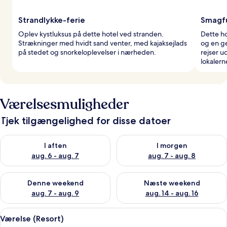
Strandlykke-ferie
Smagfu
Oplev kystluksus på dette hotel ved stranden.
Dette ho
Strækninger med hvidt sand venter, med kajaksejlads
og en g
på stedet og snorkeloplevelser i nærheden.
rejser u
lokalern
Værelsesmuligheder
Tjek tilgængelighed for disse datoer
Tjek tilgængelighed for i aften aug. 6 - aug. 7
Tjek tilgængelighed for i morg
I aften
I morgen
aug. 6 - aug. 7
aug. 7 - aug. 8
Tjek tilgængelighed for denne weekend aug. 7 - aug. 9
Tjek tilgængelighed for næste
Denne weekend
Næste weekend
aug. 7 - aug. 9
aug. 14 - aug. 16
Indlæs
Et soveværelse med en stor seng, en b
3
Værelse (Resort)
alle