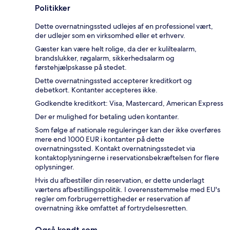
Politikker
Dette overnatningssted udlejes af en professionel vært,
der udlejer som en virksomhed eller et erhverv.
Gæster kan være helt rolige, da der er kuliltealarm,
brandslukker, røgalarm, sikkerhedsalarm og
førstehjælpskasse på stedet.
Dette overnatningssted accepterer kreditkort og
debetkort. Kontanter accepteres ikke.
Godkendte kreditkort: Visa, Mastercard, American Express
Der er mulighed for betaling uden kontanter.
Som følge af nationale reguleringer kan der ikke overføres
mere end 1000 EUR i kontanter på dette
overnatningssted. Kontakt overnatningsstedet via
kontaktoplysningerne i reservationsbekræftelsen for flere
oplysninger.
Hvis du afbestiller din reservation, er dette underlagt
værtens afbestillingspolitik. I overensstemmelse med EU's
regler om forbrugerrettigheder er reservation af
overnatning ikke omfattet af fortrydelsesretten.
Også kendt som