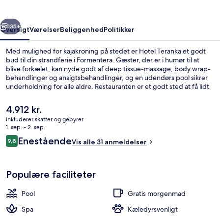
rige
Næste
135+
Oversigt
Værelser
Beliggenhed
Politikker
Med mulighed for kajakroning på stedet er Hotel Teranka et godt
bud til din strandferie i Formentera. Gæster, der er i humør til at
blive forkælet, kan nyde godt af deep tissue-massage, body wrap-
behandlinger og ansigtsbehandlinger, og en udendørs pool sikrer
underholdning for alle aldre. Restauranten er et godt sted at få lidt
at spise, og der serveres kølige drinks i baren/loungen. Andre
faciliteter tæller et fitnesscenter, en snackbar/deli og gratis
Den
4.912 kr.
cykeludlejning.
nuværende
inkluderer skatter og gebyrer
pris
1. sep. - 2. sep.
Overnatningsstedets facade – aften/n
er
Anmeldelser
Enestående
9,8
Vis alle 31 anmeldelser
4.912 kr.
9,8 ud af 10.
Populære faciliteter
Pool
Gratis morgenmad
Spa
Kæledyrsvenligt