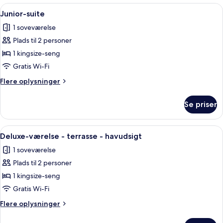
Indlæs
Et soveværelse med seng, bjælkeloft, 
7
Junior-suite
alle
1 soveværelse
billeder
Plads til 2 personer
af
Junior-
1 kingsize-seng
suite
Gratis Wi-Fi
Flere
Flere oplysninger
oplysninger
om
Se priser
Junior-
suite
Indlæs
Et pænt opredt soveværelse med seng
3
Deluxe-værelse - terrasse - havudsigt
alle
1 soveværelse
billeder
Plads til 2 personer
af
Deluxe-
1 kingsize-seng
værelse
Gratis Wi-Fi
-
Flere
Flere oplysninger
terrasse
oplysninger
-
om