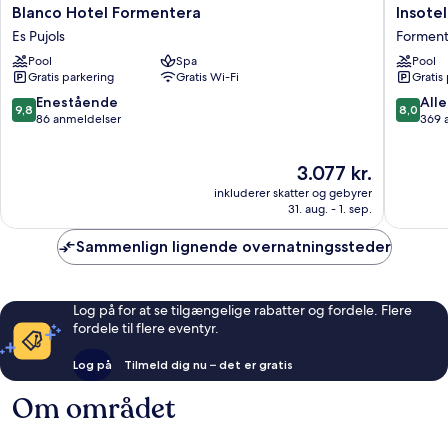
Blanco
Insotel
Blanco Hotel Formentera
Insote
Hotel
Hotel
Es Pujols
Forment
Formentera
Forment
Pool
Spa
Pool
Es
Playa
Gratis parkering
Gratis Wi-Fi
Gratis
Pujols
Forment
9.8
8.0
Enestående
Alle
9,8
8,0
ud
ud
86 anmeldelser
369 
af
af
10,
10,
Prisen
3.077 kr.
Enestående,
Alletider
er
86
369
inkluderer skatter og gebyrer
3.077 kr.
anmeldelser
anmelde
31. aug. - 1. sep.
Sammenlign lignende overnatningssteder
Log på for at se tilgængelige rabatter og fordele. Flere
fordele til flere eventyr.
Log på
Tilmeld dig nu – det er gratis
Om området