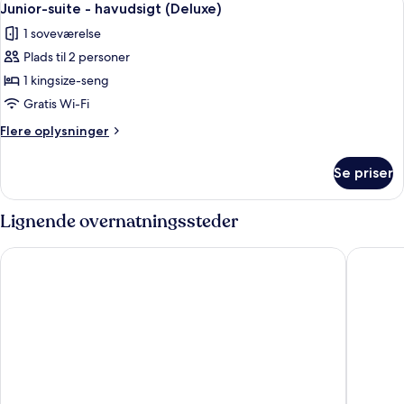
5
Junior-suite - havudsigt (Deluxe)
alle
1 soveværelse
billeder
Plads til 2 personer
af
Junior-
1 kingsize-seng
suite
Gratis Wi-Fi
-
Flere
Flere oplysninger
havudsigt
oplysninger
(Deluxe)
om
Se priser
Junior-
suite
-
Lignende overnatningssteder
havudsigt
(Deluxe)
Blanco Hotel Formentera
Insotel 