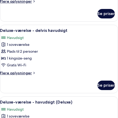
Flere
Flere oplysninger
oplysninger
om
Se priser
Suite
(Rooftop)
Indlæs
Et værelse med sofa, stol, sofabord m
6
Deluxe-værelse - delvis havudsigt
alle
Havudsigt
billeder
1 soveværelse
af
Deluxe-
Plads til 2 personer
værelse
1 kingsize-seng
-
Gratis Wi-Fi
delvis
Flere
Flere oplysninger
havudsigt
oplysninger
om
Se priser
Deluxe-
værelse
-
Indlæs
Et soveværelse med seng, et lille bord, 
4
delvis
Deluxe-værelse - havudsigt (Deluxe)
alle
havudsigt
Havudsigt
billeder
1 soveværelse
af