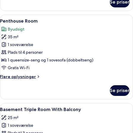
Se priser
Deluxe
Double
Room
Indlæs
Et hotelværelse med en stor seng, et 
13
Penthouse Room
alle
Byudsigt
billeder
35 m²
af
Penthouse
1 soveværelse
Room
Plads til 4 personer
1 queensize-seng og 1 sovesofa (dobbeltseng)
Gratis Wi-Fi
Flere
Flere oplysninger
oplysninger
om
Se priser
Penthouse
Room
Indlæs
Et hotelværelse med to senge, et fjer
4
Basement Triple Room With Balcony
alle
25 m²
billeder
1 soveværelse
af