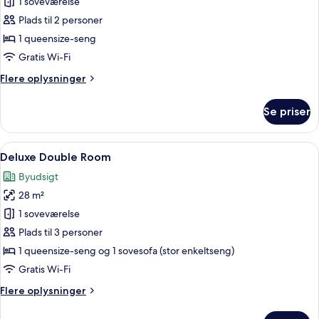
Executive
1 soveværelse
Deluxe
Plads til 2 personer
Room
1 queensize-seng
With
Gratis Wi-Fi
Turkish
Flere
Flere oplysninger
Bath
oplysninger
om
Se priser
Executive
Deluxe
Room
Indlæs
Et hotelværelse med en stor seng, et f
9
With
Deluxe Double Room
alle
Turkish
Byudsigt
Bath
billeder
28 m²
af
Deluxe
1 soveværelse
Double
Plads til 3 personer
Room
1 queensize-seng og 1 sovesofa (stor enkeltseng)
Gratis Wi-Fi
Flere
Flere oplysninger
oplysninger
om