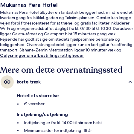
Mukarnas Pera Hotel
Mukarnas Pera Hotel tilbyder en fantastisk beliggenhed, mindre end et
kvarters gang fra Istiklal-gaden og Taksim-pladsen. Gæster kan lægge
vejen forbi fitnesscenteret for at træne, og gratis faciliteter inkluderer
Wi-Fi og morgenmadsbuffet dagligt fra kl. 07.30 til kl. 10.30. Derudover
ligger Galata-tårnet og Galataport blot 15 minutters gang væk.
Rejsende har godt at sige om stedets hjælpsomme personale og
beliggenhed. Overnatningsstedet ligger kun en kort gåtur fra offentlig
transport: Sishane-Zemin Metrostation ligger 10 minutter væk og
Taksim Metrostation ligger 11 minutter derfra.
Oplysninger om afbestillingsrettigheder
Mere om dette overnatningssted
I korte træk
Hotellets størrelse
61 værelser
Indtjekning/udtjekning
Indtjekning er fra kl. 14.00 til når som helst
Minimumsalder for indtjekning: 18 år