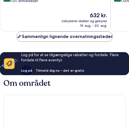
ud
ud
1.017 anmeldelser
1.00
af
af
10,
10,
Prisen
632 kr.
Fantastisk,
Fantasti
er
inkluderer skatter og gebyrer
1.017
1.009
632 kr.
19. aug. - 20. aug.
anmeldelser
anmelde
Sammenlign lignende overnatningssteder
Log på for at se tilgængelige rabatter og fordele. Flere
fordele til flere eventyr.
Log på
Tilmeld dig nu – det er gratis
Om området