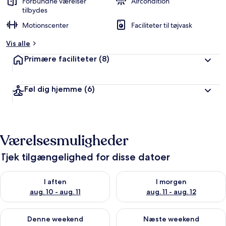
Forbundne værelser
Aircondition
tilbydes
Motionscenter
Faciliteter til tøjvask
Vis alle
Primære faciliteter
(8)
Føl dig hjemme
(6)
Værelsesmuligheder
Tjek tilgængelighed for disse datoer
Tjek tilgængelighed for i aften aug. 10 - aug. 11
Tjek tilgængelighed for i morg
I aften
I morgen
aug. 10 - aug. 11
aug. 11 - aug. 12
Tjek tilgængelighed for denne weekend aug. 14 - aug. 16
Tjek tilgængelighed for næste
Denne weekend
Næste weekend