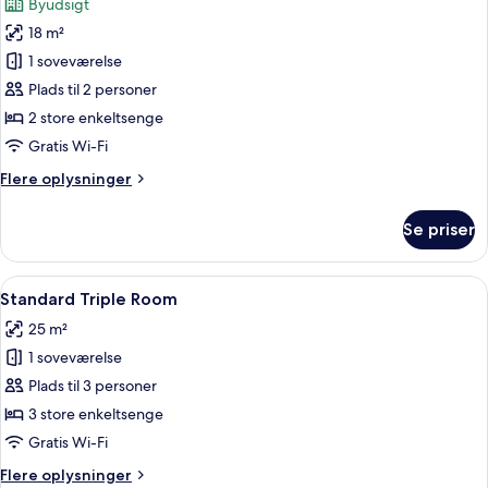
Byudsigt
billeder
18 m²
af
Standard
1 soveværelse
Twin
Plads til 2 personer
Room
2 store enkeltsenge
Gratis Wi-Fi
Flere
Flere oplysninger
oplysninger
om
Se priser
Standard
Twin
Room
Indlæs
Et hotelværelse med tre senge, et stor
5
Standard Triple Room
alle
25 m²
billeder
1 soveværelse
af
Standard
Plads til 3 personer
Triple
3 store enkeltsenge
Room
Gratis Wi-Fi
Flere
Flere oplysninger