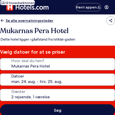
Gå til hovedsektionen
Hent appen
Se alle overnatningssteder
Mukarnas Pera Hotel
Dette hotel ligger i gåafstand fra Istiklal-gaden
Vælg datoer for at se priser
Hvor skal du hen?
Datoer
Gæster
Søg