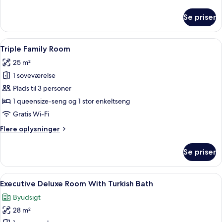
oplysninger
om
Se priser
Standard
Triple
Room
Indlæs
Et hotelværelse med en stor seng, et f
10
Triple Family Room
alle
25 m²
billeder
1 soveværelse
af
Triple
Plads til 3 personer
Family
1 queensize-seng og 1 stor enkeltseng
Room
Gratis Wi-Fi
Flere
Flere oplysninger
oplysninger
om
Se priser
Triple
Family
Room
Indlæs
Et hotelværelse med trægulv, en rød s
9
Executive Deluxe Room With Turkish Bath
alle
Byudsigt
billeder
28 m²
af