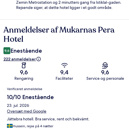
Zemin Metrostation og 2 minutters gang fra Istiklal-gaden.
Rejsende siger, at dette hotel ligger i et godt område.
Anmeldelser af Mukarnas Pera
Anmeldelser
Hotel
Enestående
9,6
222 anmeldelser
9,6
9,4
9,6
Rengøring
Faciliteter
Service og personale
Anmeldelser
Verificeret anmeldelse
10/10 Enestående
23. jul. 2026
Oversæt med Google
Jättebra hotell. Bra service, rent och bekvämt.
Hussein, rejse på 4 nætter