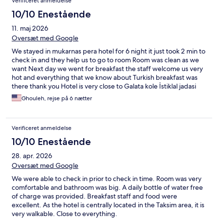
Verificeret anmeldelse
10/10 Enestående
11. maj 2026
Oversæt med Google
We stayed in mukarnas pera hotel for 6 night it just took 2 min to
check in and they help us to go to room Room was clean as we
want Next day we went for breakfast the staff welcome us very
hot and everything that we know about Turkish breakfast was
there thank you Hotel is very close to Galata kole İstiklal jadasi
and Taksim meydanı that there is metro station you can go every
Ghouleh, rejse på 6 nætter
where we enjoyed and loved so much THANK YOU
Verificeret anmeldelse
10/10 Enestående
28. apr. 2026
Oversæt med Google
We were able to check in prior to check in time. Room was very
comfortable and bathroom was big. A daily bottle of water free
of charge was provided. Breakfast staff and food were
excellent. As the hotel is centrally located in the Taksim area, it is
very walkable. Close to everything.