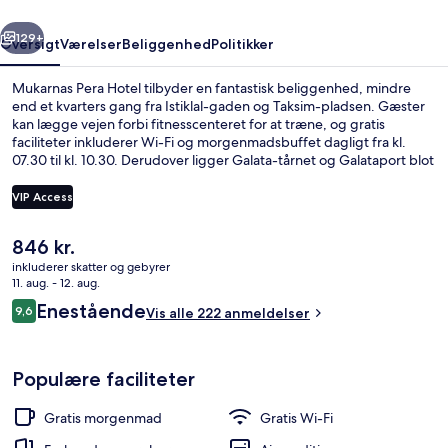
rige
Næste
129+
Oversigt
Værelser
Beliggenhed
Politikker
Mukarnas Pera Hotel tilbyder en fantastisk beliggenhed, mindre
end et kvarters gang fra Istiklal-gaden og Taksim-pladsen. Gæster
kan lægge vejen forbi fitnesscenteret for at træne, og gratis
faciliteter inkluderer Wi-Fi og morgenmadsbuffet dagligt fra kl.
07.30 til kl. 10.30. Derudover ligger Galata-tårnet og Galataport blot
15 minutters gang væk. Rejsende har godt at sige om stedets
hjælpsomme personale og beliggenhed. Overnatningsstedet
VIP Access
ligger kun en kort gåtur fra offentlig transport: Sishane-Zemin
Metrostation ligger 10 minutter væk og Taksim Metrostation ligger
Den
846 kr.
11 minutter derfra.
Gratis morgenmadsbuffet hver dag
nuværende
inkluderer skatter og gebyrer
pris
11. aug. - 12. aug.
er
Anmeldelser
Enestående
9,6
Vis alle 222 anmeldelser
846 kr.
9,6 ud af 10.
Populære faciliteter
Gratis morgenmad
Gratis Wi-Fi