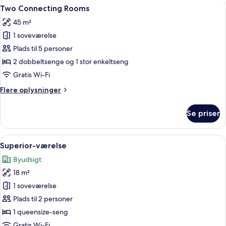
Indlæs
En hotels korridor med trædøre, der fø
6
With
Two Connecting Rooms
alle
Balcony
45 m²
billeder
1 soveværelse
af
Two
Plads til 5 personer
Connecting
2 dobbeltsenge og 1 stor enkeltseng
Rooms
Gratis Wi-Fi
Flere
Flere oplysninger
oplysninger
om
Se priser
Two
Connecting
Rooms
Indlæs
Et moderne hotelværelse med trægulv,
9
Superior-værelse
alle
Byudsigt
billeder
18 m²
af
Superior-
1 soveværelse
værelse
Plads til 2 personer
1 queensize-seng
Gratis Wi-Fi