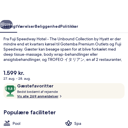
-
The
Unbound
rige
Næste
Collection
219+
Oversigt
Værelser
Beliggenhed
Politikker
by
Fra Fuji Speedway Hotel - The Unbound Collection by Hyatt er der
Hyatt
mindre end et kvarters kørsel til Gotemba Premium Outlets og Fuji
Speedway. Gæster kan besøge spaen for at blive forkælet med
deep tissue-massage, body wrap-behandlinger eller
ansigtsbehandlinger, og TROFEO イタリアン, en af 2 restauranter,
serverer italienske retter og er åben til morgenmad, frokost og
aftensmad. Andre faciliteter på dette hotel med luksusfaciliteter
Den
1.599 kr.
tæller en indendørs pool, en bar/lounge og et døgnåbent
nuværende
27. aug. - 28. aug.
fitnesscenter. Rejsende har kun godt at sige om stedets
pris
hjælpsomme personale.
Anmeldelser
9,8
Gæstefavoritter
Behandlingsrum til par, sauna, boble
er
B
ud
Bedst bedømt af rejsende
1.599 kr.
e
Vis alle 269 anmeldelser
af
d
10,
s
Gæstefavoritter
Populære faciliteter
t
b
Pool
Spa
e