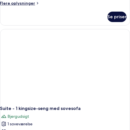
Flere
Flere oplysninger
seng
oplysninger
om
Se priser
Værelse
-
1
kingsize-
seng
Suite - 1 kingsize-seng med sovesofa
Bjergudsigt
1 soveværelse