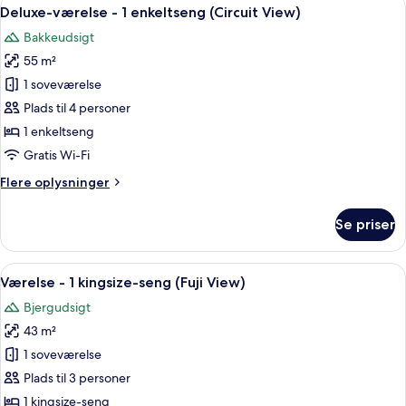
Indlæs
7
1
Deluxe-værelse - 1 enkeltseng (Circuit View)
alle
kingsize-
Bakkeudsigt
seng
billeder
(Circuit
55 m²
af
View)
Deluxe-
1 soveværelse
værelse
Plads til 4 personer
-
1 enkeltseng
1
Gratis Wi-Fi
enkeltseng
Flere
Flere oplysninger
(Circuit
oplysninger
View)
om
Se priser
Deluxe-
værelse
-
Indlæs
Et hotelværelse med seng, stol, bord, f
8
1
Værelse - 1 kingsize-seng (Fuji View)
alle
enkeltseng
Bjergudsigt
(Circuit
billeder
View)
43 m²
af
Værelse
1 soveværelse
-
Plads til 3 personer
1
1 kingsize-seng