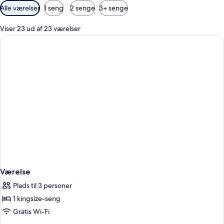
Tilgængelige
Alle værelser
1 seng
2 senge
3+ senge
filtre
for
Viser 23 ud af 23 værelser
værelser
Værelse
Plads til 3 personer
1 kingsize-seng
Gratis Wi-Fi