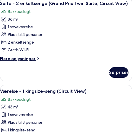
Indlæs
7
enkeltsenge
Suite - 2 enkeltsenge (Grand Prix Twin Suite, Circuit View)
alle
(Fuji
Bakkeudsigt
View)
billeder
86 m²
af
Suite
1 soveværelse
-
Plads til 4 personer
2
2 enkeltsenge
enkeltsenge
Gratis Wi-Fi
(Grand
Flere
Flere oplysninger
Prix
oplysninger
Twin
om
Se priser
Suite,
Suite
-
Circuit
2
Indlæs
Et hotelværelse med seng, fjernsyn, sto
View)
8
enkeltsenge
Værelse - 1 kingsize-seng (Circuit View)
alle
(Grand
Bakkeudsigt
Prix
billeder
Twin
43 m²
af
Suite,
Værelse
1 soveværelse
Circuit
-
View)
Plads til 3 personer
1
1 kingsize-seng