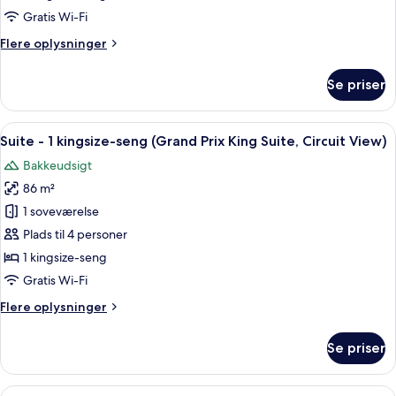
kingsize-
Gratis Wi-Fi
seng
Flere
Flere oplysninger
(Circuit
oplysninger
View)
om
Se priser
Værelse
-
1
Indlæs
En skuffe med pænt organiserede rum,
7
kingsize-
Suite - 1 kingsize-seng (Grand Prix King Suite, Circuit View)
alle
seng
Bakkeudsigt
(Circuit
billeder
View)
86 m²
af
Suite
1 soveværelse
-
Plads til 4 personer
1
1 kingsize-seng
kingsize-
Gratis Wi-Fi
seng
Flere
Flere oplysninger
(Grand
oplysninger
Prix
om
Se priser
King
Suite
-
Suite,
1
Indlæs
Et hotelværelse med to senge, et skri
Circuit