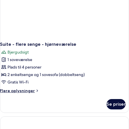
Suite - flere senge - hjørneværelse
Bjergudsigt
1 soveværelse
Plads til 4 personer
2 enkeltsenge og 1 sovesofa (dobbeltseng)
Gratis Wi-Fi
Flere
Flere oplysninger
oplysninger
om
Se priser
Suite
-
flere
senge
-