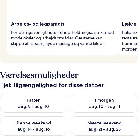
Arbejds- og legparadis
Lækre 
Forretningsvenligt hotel i underholdningsdistrikt med
Italiens
mødelokaler og arbejdsområder. Gæsterne kan
restaura
slappe af i spaen, nyde massage og varme kilder.
baren se
morgenm
Værelsesmuligheder
Tjek tilgængelighed for disse datoer
Tjek tilgængelighed for i aften aug. 9 - aug. 10
Tjek tilgængelighed for i morg
I aften
I morgen
aug. 9 - aug. 10
aug. 10 - aug. 11
Tjek tilgængelighed for denne weekend aug. 14 - aug. 16
Tjek tilgængelighed for næste
Denne weekend
Næste weekend
aug. 14 - aug. 16
aug. 21 - aug. 23