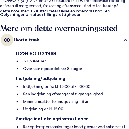
TROFEO イタリアン, en af 2 restauranter, serverer italienske retter og
er åben til morgenmad, frokost og aftensmad. Andre faciliteter på
dette hotel med luksusfaciliteter tæller en indendørs pool, en
Oplysninger om afbestillingsrettigheder
bar/lounge og et døgnåbent fitnesscenter. Rejsende har kun godt at
sige om stedets hjælpsomme personale.
Mere om dette overnatningssted
I korte træk
Hotellets størrelse
120 værelser
Overnatningsstedet har 8 etager
Indtjekning/udtjekning
Indtjekning er fra kl. 15.00 til kl. 00.00
Sen indtjekning afhænger af tilgængelighed
Minimumsalder for indtjekning: 18 år
Udtjekning er kl. 12.00
Særlige indtjekningsinstruktioner
Receptionspersonalet tager imod gæster ved ankomst til