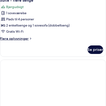
Suite - flere senge
Bjergudsigt
1 soveværelse
Plads til 4 personer
2 enkeltsenge og 1 sovesofa (dobbeltseng)
Gratis Wi-Fi
Flere
Flere oplysninger
oplysninger
om
Se priser
Suite
-
flere
senge