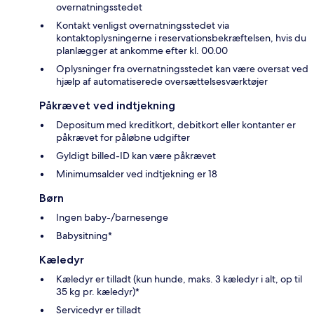
overnatningsstedet
Kontakt venligst overnatningsstedet via
kontaktoplysningerne i reservationsbekræftelsen, hvis du
planlægger at ankomme efter kl. 00.00
Oplysninger fra overnatningsstedet kan være oversat ved
hjælp af automatiserede oversættelsesværktøjer
Påkrævet ved indtjekning
Depositum med kreditkort, debitkort eller kontanter er
påkrævet for påløbne udgifter
Gyldigt billed-ID kan være påkrævet
Minimumsalder ved indtjekning er 18
Børn
Ingen baby-/barnesenge
Babysitning*
Kæledyr
Kæledyr er tilladt (kun hunde, maks. 3 kæledyr i alt, op til
35 kg pr. kæledyr)*
Servicedyr er tilladt