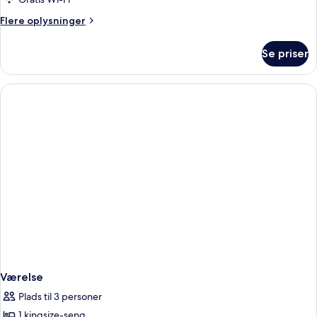
Flere
Flere oplysninger
oplysninger
om
Se priser
Værelse
Værelse
Plads til 3 personer
1 kingsize-seng