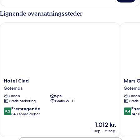
-
flere
Lignende overnatningssteder
senge
Hotel Clad
Mars Ga
Hotel
Mars
Hotel Clad
Mars 
Clad
Garden
Gotemba
Gotemb
Gotemba
Wood
Onsen
Spa
Onsen
Gotemb
Gratis parkering
Gratis Wi-Fi
Gratis
Gotemb
9.2
9.4
Fremragende
Ene
9,2
9,4
ud
ud
848 anmeldelser
747 
af
af
Prisen
1.012 kr.
10,
10,
er
Fremragende,
Eneståe
1. sep. - 2. sep.
1.012 kr.
848
747