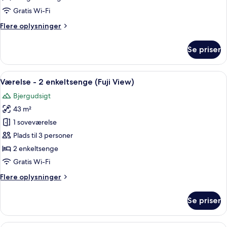
kingsize-
Gratis Wi-Fi
seng
Flere
Flere oplysninger
(Fuji
oplysninger
View)
om
Se priser
Værelse
-
1
Indlæs
Et hotelværelse med en stor seng, et lil
7
kingsize-
Værelse - 2 enkeltsenge (Fuji View)
alle
seng
Bjergudsigt
(Fuji
billeder
View)
43 m²
af
Værelse
1 soveværelse
-
Plads til 3 personer
2
2 enkeltsenge
enkeltsenge
Gratis Wi-Fi
(Fuji
Flere
Flere oplysninger
View)
oplysninger
om
Se priser
Værelse
-
2
En skuffe med pænt organiserede rum,