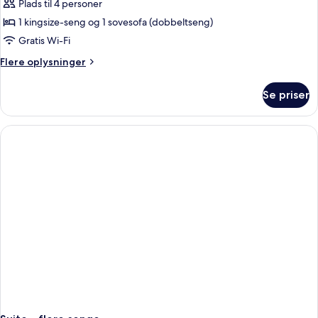
Plads til 4 personer
1 kingsize-seng og 1 sovesofa (dobbeltseng)
Gratis Wi-Fi
Flere
Flere oplysninger
oplysninger
om
Se priser
Suite
-
1
kingsize-
seng
med
sovesofa