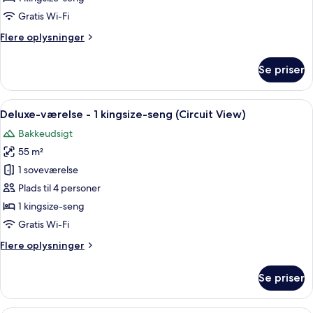
Gratis Wi-Fi
Flere
Flere oplysninger
oplysninger
om
Se priser
Værelse
Indlæs
Et hotelværelse med en stor seng, et 
10
Deluxe-værelse - 1 kingsize-seng (Circuit View)
alle
Bakkeudsigt
billeder
55 m²
af
Deluxe-
1 soveværelse
værelse
Plads til 4 personer
-
1 kingsize-seng
1
Gratis Wi-Fi
kingsize-
Flere
Flere oplysninger
seng
oplysninger
(Circuit
om
Se priser
View)
Deluxe-
værelse
-
En skuffe med pænt organiserede rum,