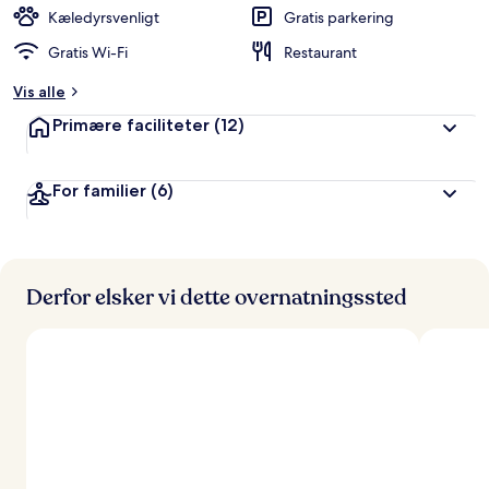
d
Kæledyrsvenligt
Gratis parkering
ø
Gratis Wi-Fi
Restaurant
m
t
Vis alle
a
Primære faciliteter
(12)
f
r
For familier
(6)
e
j
s
e
n
d
Derfor elsker vi dette overnatningssted
e