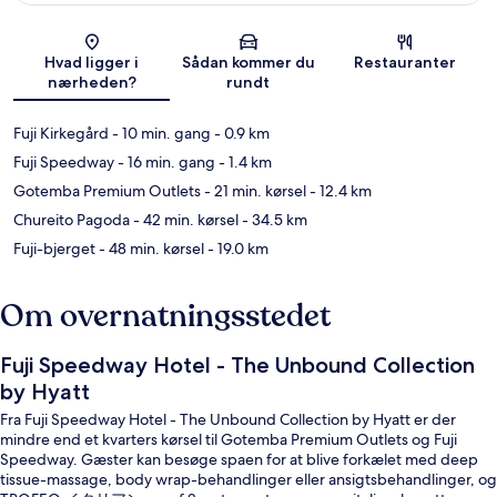
Kort
Hvad ligger i
Sådan kommer du
Restauranter
nærheden?
rundt
Fuji Kirkegård
- 10 min. gang
- 0.9 km
Fuji Speedway
- 16 min. gang
- 1.4 km
Gotemba Premium Outlets
- 21 min. kørsel
- 12.4 km
Chureito Pagoda
- 42 min. kørsel
- 34.5 km
Fuji-bjerget
- 48 min. kørsel
- 19.0 km
Om overnatningsstedet
Fuji Speedway Hotel - The Unbound Collection
by Hyatt
Fra Fuji Speedway Hotel - The Unbound Collection by Hyatt er der
mindre end et kvarters kørsel til Gotemba Premium Outlets og Fuji
Speedway. Gæster kan besøge spaen for at blive forkælet med deep
tissue-massage, body wrap-behandlinger eller ansigtsbehandlinger, og