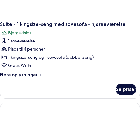
Suite - 1 kingsize-seng med sovesofa - hjørneværelse
Bjergudsigt
1 soveværelse
Plads til 4 personer
1 kingsize-seng og 1 sovesofa (dobbeltseng)
Gratis Wi-Fi
Flere
Flere oplysninger
oplysninger
om
Se priser
Suite
-
1
kingsize-
seng
med
sovesofa
-
hjørneværelse