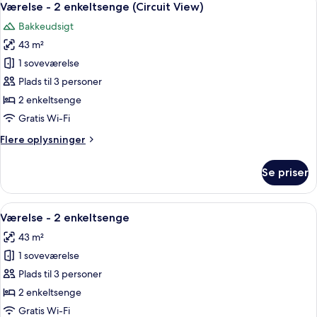
8
kingsize-
Værelse - 2 enkeltsenge (Circuit View)
alle
View)
seng
Bakkeudsigt
(Grand
billeder
Prix
43 m²
af
King
Værelse
1 soveværelse
Suite,
-
Circuit
Plads til 3 personer
View)
2
2 enkeltsenge
enkeltsenge
Gratis Wi-Fi
(Circuit
Flere
Flere oplysninger
View)
oplysninger
om
Se priser
Værelse
-
2
Indlæs
En skuffe med pænt organiserede rum,
6
enkeltsenge
Værelse - 2 enkeltsenge
alle
(Circuit
43 m²
View)
billeder
1 soveværelse
af
Værelse
Plads til 3 personer
-
2 enkeltsenge
2
Gratis Wi-Fi