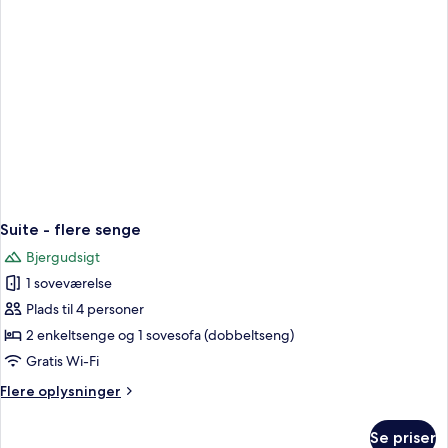
hjørneværelse
Suite - flere senge
Bjergudsigt
1 soveværelse
Plads til 4 personer
2 enkeltsenge og 1 sovesofa (dobbeltseng)
Gratis Wi-Fi
Flere
Flere oplysninger
oplysninger
om
Se priser
Suite