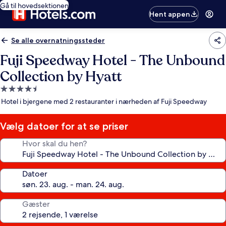
Gå til hovedsektionen
Hent appen
Se alle overnatningssteder
Fuji Speedway Hotel - The Unbound
Collection by Hyatt
4.5-
stjernet
Hotel i bjergene med 2 restauranter i nærheden af Fuji Speedway
overnatningssted
Vælg datoer for at se priser
Hvor skal du hen?
Datoer
Gæster