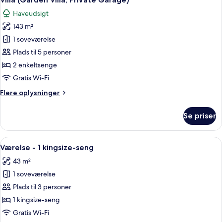
alle
enkeltsenge
Haveudsigt
(Fuji
billeder
View)
143 m²
af
Villa
1 soveværelse
(Garden
Plads til 5 personer
Villa,
2 enkeltsenge
Private
Gratis Wi-Fi
Garage)
Flere
Flere oplysninger
oplysninger
om
Se priser
Villa
(Garden
Villa,
Indlæs
Et hotelværelse med en stor seng, et 
7
Private
Værelse - 1 kingsize-seng
alle
Garage)
43 m²
billeder
1 soveværelse
af
Værelse
Plads til 3 personer
-
1 kingsize-seng
1
Gratis Wi-Fi
kingsize-