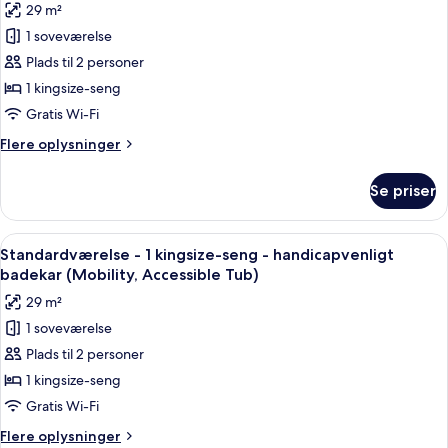
Roll-
29 m²
handicapvenligt
af
In
-
1 soveværelse
Standardværelse
Shower)
ikke-
Plads til 2 personer
-
ryger
(Communications,
1
1 kingsize-seng
Roll-
kingsize-
Gratis Wi-Fi
In
seng
Shower)
Flere
Flere oplysninger
-
oplysninger
handicapvenligt
om
Se priser
Standardværelse
-
-
ikke-
1
Indlæs
Et hotelværelse med en seng, et skriveb
ryger
5
kingsize-
Standardværelse - 1 kingsize-seng - handicapvenligt
alle
seng
(Communications)
badekar (Mobility, Accessible Tub)
-
billeder
29 m²
handicapvenligt
af
-
1 soveværelse
Standardværelse
ikke-
Plads til 2 personer
-
ryger
(Communications)
1
1 kingsize-seng
kingsize-
Gratis Wi-Fi
seng
Flere
Flere oplysninger