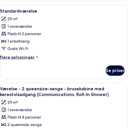
1
Indlæs
En seng med hvidt sengetøj og puder
6
kingsize-
Standardværelse
alle
seng
29 m²
billeder
1 soveværelse
af
Standardværelse
Plads til 2 personer
1 enkeltseng
Gratis Wi-Fi
Flere
Flere oplysninger
oplysninger
om
Se priser
Standardværelse
Indlæs
Et hotelværelse med to senge, et skrive
4
Værelse - 2 queensize-senge - brusekabine med
alle
kørestolsadgang (Communications, Roll-In Shower)
billeder
29 m²
af
1 soveværelse
Værelse
Plads til 4 personer
-
2
2 queensize-senge