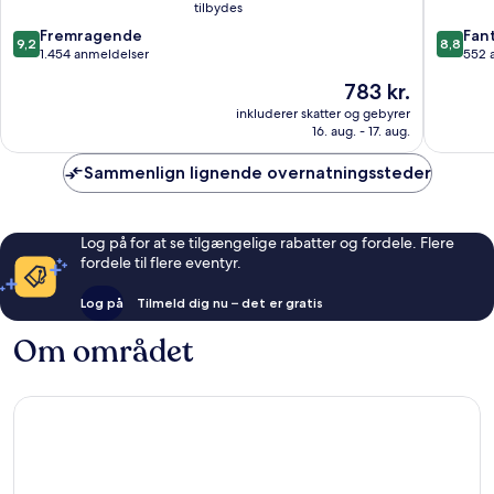
tilbydes
by
Springfi
9.2
8.8
Wyndham
Fremragende
Fant
9,2
8,8
ud
ud
Springfield
1.454 anmeldelser
552 
af
af
Springfield
Prisen
783 kr.
10,
10,
er
Fremragende,
Fantasti
inkluderer skatter og gebyrer
783 kr.
16. aug. - 17. aug.
1.454
552
anmeldelser
anmelde
Sammenlign lignende overnatningssteder
Log på for at se tilgængelige rabatter og fordele. Flere
fordele til flere eventyr.
Log på
Tilmeld dig nu – det er gratis
Om området