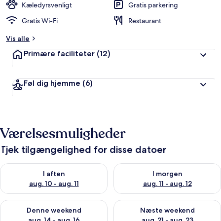
Kæledyrsvenligt
Gratis parkering
Gratis Wi-Fi
Restaurant
Vis alle
Primære faciliteter
(12)
Føl dig hjemme
(6)
Værelsesmuligheder
Tjek tilgængelighed for disse datoer
Tjek tilgængelighed for i aften aug. 10 - aug. 11
Tjek tilgængelighed for i morg
I aften
I morgen
aug. 10 - aug. 11
aug. 11 - aug. 12
Tjek tilgængelighed for denne weekend aug. 14 - aug. 16
Tjek tilgængelighed for næste
Denne weekend
Næste weekend
aug. 14 - aug. 16
aug. 21 - aug. 23