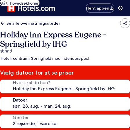
Gå til hovedsektionen
Hent appen
Se alle overnatningssteder
Holiday Inn Express Eugene -
Springfield by IHG
2.5-
stjernet
Hotel i centrum i Springfield med indendørs pool
overnatningssted
Vælg datoer for at se priser
Hvor skal du hen?
Datoer
Gæster