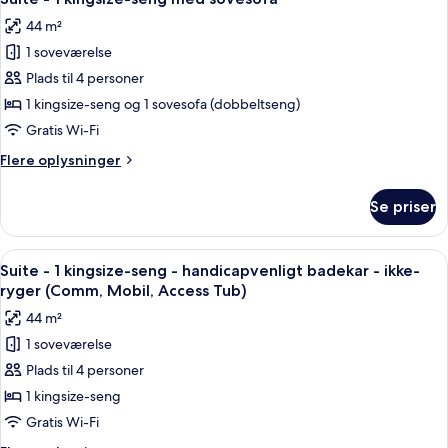
alle
senge
Roll-
44 m²
-
billeder
In
brusekabine
1 soveværelse
af
Shower)
med
Suite
Plads til 4 personer
kørestolsadgang
-
(Mobility,
1 kingsize-seng og 1 sovesofa (dobbeltseng)
Roll-
1
Gratis Wi-Fi
In
kingsize-
Shower)
Flere
Flere oplysninger
seng
oplysninger
med
om
Se priser
Suite
sovesofa
-
1
Indlæs
Et hotelværelse med en stor seng, et
5
kingsize-
Suite - 1 kingsize-seng - handicapvenligt badekar - ikke-
alle
seng
ryger (Comm, Mobil, Access Tub)
med
billeder
44 m²
sovesofa
af
1 soveværelse
Suite
Plads til 4 personer
-
1
1 kingsize-seng
kingsize-
Gratis Wi-Fi
seng