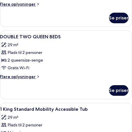
Standard
Flere
Flere oplysninger
oplysninger
om
Se priser
2
Queen
Standard
Indlæs
Pengeskab på værelset, skrivebord, a
6
DOUBLE TWO QUEEN BEDS
alle
29 m²
billeder
Plads til 2 personer
af
DOUBLE
2 queensize-senge
TWO
Gratis Wi-Fi
QUEEN
Flere
Flere oplysninger
BEDS
oplysninger
om
Se priser
DOUBLE
TWO
QUEEN
Indlæs
Pengeskab på værelset, skrivebord, a
4
BEDS
1 King Standard Mobility Accessible Tub
alle
29 m²
billeder
Plads til 2 personer
af