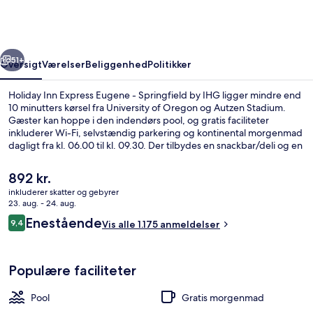
Eugene
-
Springfield
rige
Næste
by
51+
Oversigt
Værelser
Beliggenhed
Politikker
IHG
Holiday Inn Express Eugene - Springfield by IHG ligger mindre end
10 minutters kørsel fra University of Oregon og Autzen Stadium.
Gæster kan hoppe i den indendørs pool, og gratis faciliteter
inkluderer Wi-Fi, selvstændig parkering og kontinental morgenmad
dagligt fra kl. 06.00 til kl. 09.30. Der tilbydes en snackbar/deli og en
terrasse, og bekvemmeligheder på værelset tæller køleskab og
mikrobølgeovn. Stedets hjælpsomme personale og morgenmad får
Den
892 kr.
rigtig gode bedømmelser fra rejsende.
nuværende
inkluderer skatter og gebyrer
pris
23. aug. - 24. aug.
Udendørsområde
er
Anmeldelser
Enestående
9,4
Vis alle 1.175 anmeldelser
892 kr.
9,4 ud af 10.
Populære faciliteter
Pool
Gratis morgenmad