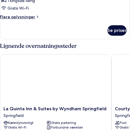
1
1 kingsize-seng
King
Gratis Wi-Fi
Standard
Flere
Flere oplysninger
Mobility
oplysninger
Accessible
om
Se priser
1
Tub
King
Standard
Lignende overnatningssteder
Mobility
Accessible
La Quinta Inn & Suites by Wyndham Springfield
Courtyar
Tub
La
Courtya
La Quinta Inn & Suites by Wyndham Springfield
Courty
Quinta
by
Springfield
Springfi
Inn
Marriott
Kæledyrsvenligt
Gratis parkering
Pool
&
Eugene
Gratis Wi-Fi
Forbundne værelser
Gratis
Suites
Springfi