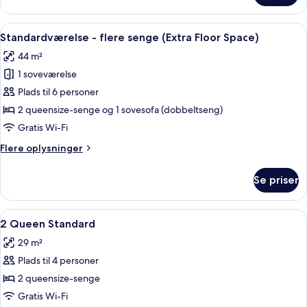
-
2
Indlæs
Et hotelværelse med to senge, et skrive
5
queensize-
Standardværelse - flere senge (Extra Floor Space)
alle
senge
44 m²
billeder
1 soveværelse
af
Standardværelse
Plads til 6 personer
-
2 queensize-senge og 1 sovesofa (dobbeltseng)
flere
Gratis Wi-Fi
senge
Flere
Flere oplysninger
(Extra
oplysninger
Floor
om
Se priser
Standardværelse
Space)
-
flere
Indlæs
Pengeskab på værelset, skrivebord, a
3
senge
2 Queen Standard
alle
(Extra
29 m²
Floor
billeder
Space)
Plads til 4 personer
af
2
2 queensize-senge
Queen
Gratis Wi-Fi