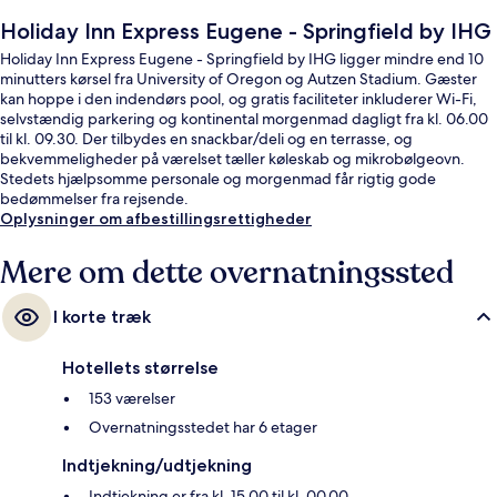
Holiday Inn Express Eugene - Springfield by IHG
Holiday Inn Express Eugene - Springfield by IHG ligger mindre end 10
minutters kørsel fra University of Oregon og Autzen Stadium. Gæster
kan hoppe i den indendørs pool, og gratis faciliteter inkluderer Wi-Fi,
selvstændig parkering og kontinental morgenmad dagligt fra kl. 06.00
til kl. 09.30. Der tilbydes en snackbar/deli og en terrasse, og
bekvemmeligheder på værelset tæller køleskab og mikrobølgeovn.
Stedets hjælpsomme personale og morgenmad får rigtig gode
bedømmelser fra rejsende.
Oplysninger om afbestillingsrettigheder
Mere om dette overnatningssted
I korte træk
Hotellets størrelse
153 værelser
Overnatningsstedet har 6 etager
Indtjekning/udtjekning
Indtjekning er fra kl. 15.00 til kl. 00.00