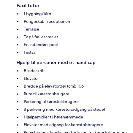
Faciliteter
1 bygning/tårn
Pengeskab i receptionen
Terrasse
Tv på fællesarealer
En indendørs pool
Festsal
Hjælp til personer med et handicap
Blindeskrift
Elevator
Bredde på elevatordør (cm): 106
Rute til kørestolsbrugere
Parkering til kørestolsbrugere
8 parkering med kørestolsadgang på stedet
Hjælpemidler til hørehæmmede
Elevator med adgang for kørestolsbrugere
Registreringsskranke med adgang for kørestolsbrugere