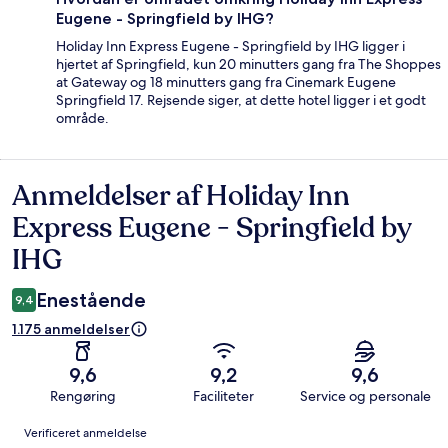
Eugene - Springfield by IHG?
Holiday Inn Express Eugene - Springfield by IHG ligger i
hjertet af Springfield, kun 20 minutters gang fra The Shoppes
at Gateway og 18 minutters gang fra Cinemark Eugene
Springfield 17. Rejsende siger, at dette hotel ligger i et godt
område.
Anmeldelser af Holiday Inn
Anmeldelser
Express Eugene - Springfield by
IHG
Enestående
9,4
1.175 anmeldelser
9,6
9,2
9,6
Rengøring
Faciliteter
Service og personale
Anmeldelser
Verificeret anmeldelse