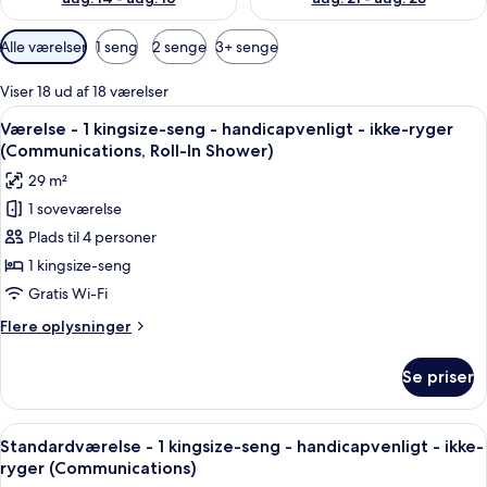
Tilgængelige
Alle værelser
1 seng
2 senge
3+ senge
filtre
for
Viser 18 ud af 18 værelser
værelser
Indlæs
Et hotelværelse med en seng, et skriveb
5
Værelse - 1 kingsize-seng - handicapvenligt - ikke-ryger
alle
(Communications, Roll-In Shower)
billeder
29 m²
af
1 soveværelse
Værelse
Plads til 4 personer
-
1
1 kingsize-seng
kingsize-
Gratis Wi-Fi
seng
Flere
Flere oplysninger
-
oplysninger
handicapvenligt
om
Se priser
Værelse
-
-
ikke-
1
Indlæs
Et hotelværelse med en seng, et skriveb
ryger
7
kingsize-
Standardværelse - 1 kingsize-seng - handicapvenligt - ikke-
alle
seng
(Communications,
ryger (Communications)
-
billeder