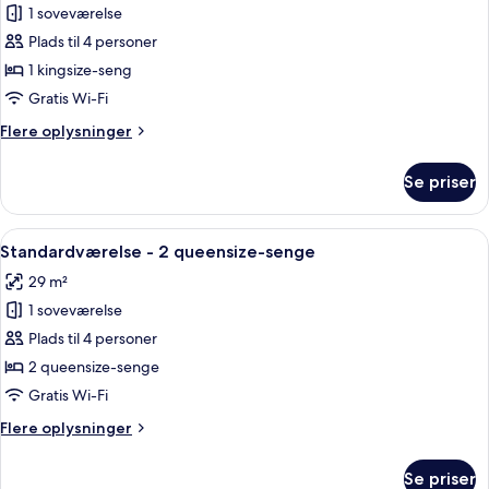
1 soveværelse
Suite
Plads til 4 personer
-
1
1 kingsize-seng
kingsize-
Gratis Wi-Fi
seng
Flere
Flere oplysninger
-
oplysninger
handicapvenligt
om
Se priser
Suite
-
-
ikke-
1
Indlæs
Et hotelværelse med to senge, et skrive
ryger
4
kingsize-
Standardværelse - 2 queensize-senge
alle
seng
(Communications)
29 m²
-
billeder
handicapvenligt
1 soveværelse
af
-
Standardværelse
Plads til 4 personer
ikke-
-
ryger
2 queensize-senge
(Communications)
2
Gratis Wi-Fi
queensize-
Flere
Flere oplysninger
senge
oplysninger
om
Se priser
Standardværelse