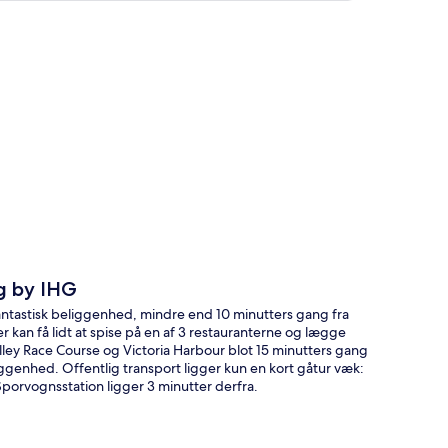
t
g by IHG
ntastisk beliggenhed, mindre end 10 minutters gang fra
n få lidt at spise på en af 3 restauranterne og lægge
lley Race Course og Victoria Harbour blot 15 minutters gang
genhed. Offentlig transport ligger kun en kort gåtur væk:
porvognsstation ligger 3 minutter derfra.