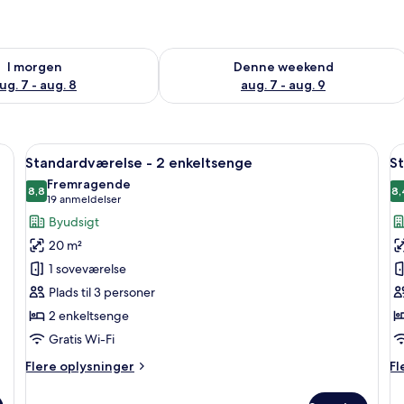
lighed for i morgen aug. 7 - aug. 8
Tjek tilgængelighed for denne weeken
I morgen
Denne weekend
ug. 7 - aug. 8
aug. 7 - aug. 9
ndende vand, monteret på en hvid flisevæg.
Indlæs
Et hotelværelse med to senge, et skri
I
8
Standardværelse - 2 enkeltsenge
S
alle
al
Fremragende
billeder
8,8
b
8,
8,8 ud af 10
(19
19 anmeldelser
af
a
anmeldelser)
Byudsigt
Standardværelse
S
20 m²
-
-
1 soveværelse
2
1
Plads til 3 personer
enkeltsenge
q
2 enkeltsenge
s
Gratis Wi-Fi
Flere
Fl
Flere oplysninger
Fl
oplysninger
op
om
o