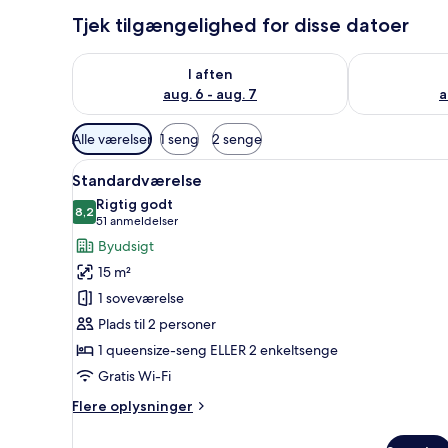
Tjek tilgængelighed for disse datoer
Tjek tilgængelighed for i aften aug. 6 - aug. 7
Tjek tilgænge
I aften
aug. 6 - aug. 7
a
Tilgængelige
Alle værelser
1 seng
2 senge
filtre
Indlæs
En moderne brusehoved med ri
for
8
Standardværelse
alle
værelser
Rigtig godt
billeder
8,2
8,2 ud af 10
(51
51 anmeldelser
af
anmeldelser)
Byudsigt
Standardværelse
15 m²
1 soveværelse
Plads til 2 personer
1 queensize-seng ELLER 2 enkeltsenge
Gratis Wi-Fi
Flere
Flere oplysninger
oplysninger
om