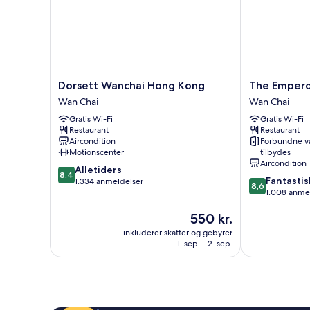
Floor)
Dorsett
The
Dorsett Wanchai Hong Kong
The Empero
Wanchai
Emperor
Wan Chai
Wan Chai
Hong
Hotel
Gratis Wi-Fi
Gratis Wi-Fi
Kong
Wan
Restaurant
Restaurant
Wan
Chai
Aircondition
Forbundne v
Chai
Motionscenter
tilbydes
Aircondition
8.4
Alletiders
8,4
8.6
Fantastis
ud
1.334 anmeldelser
8,6
ud
1.008 anme
af
af
10,
Prisen
550 kr.
10,
Alletiders,
er
Fantastisk,
1.334
inkluderer skatter og gebyrer
550 kr.
1.008
anmeldelser
1. sep. - 2. sep.
anmeldelser