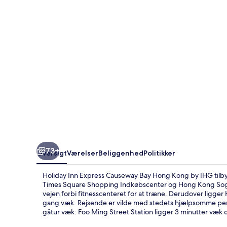
Bay
Hong
Kong
by
IHG
73+
Oversigt
Værelser
Beliggenhed
Politikker
Holiday Inn Express Causeway Bay Hong Kong by IHG tilby
Times Square Shopping Indkøbscenter og Hong Kong Sogo. 
vejen forbi fitnesscenteret for at træne. Derudover ligger
gang væk. Rejsende er vilde med stedets hjælpsomme pers
gåtur væk: Foo Ming Street Station ligger 3 minutter væk 