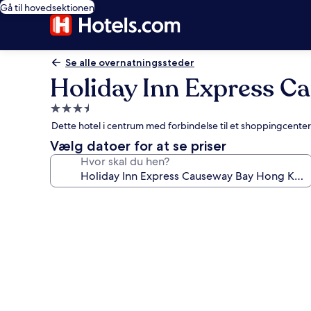
Gå til hovedsektionen
Se alle overnatningssteder
Holiday Inn Express C
3.5-
stjernet
Dette hotel i centrum med forbindelse til et shoppingcente
overnatningssted
Vælg datoer for at se priser
Hvor skal du hen?
Billedgalleri
for
Holiday
Inn
Express
Causeway