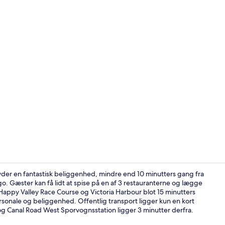
Fitnessfacilit
der en fantastisk beliggenhed, mindre end 10 minutters gang fra
Gæster kan få lidt at spise på en af 3 restauranterne og lægge
 Happy Valley Race Course og Victoria Harbour blot 15 minutters
Interessepu
onale og beliggenhed. Offentlig transport ligger kun en kort
og Canal Road West Sporvognsstation ligger 3 minutter derfra.