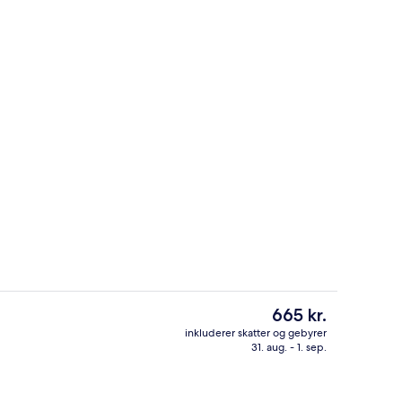
eter
Facilitet på overnatningsstedet
Den
665 kr.
nuværende
inkluderer skatter og gebyrer
pris
31. aug. - 1. sep.
nkt
Pengeskab på værelset, skrivebord, 
er
665 kr.