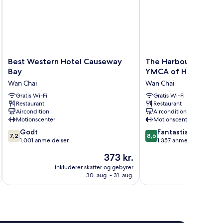
Best
The
Best Western Hotel Causeway
The Harbourview - C
Western
Harbourview
Bay
YMCA of Hong Kong
Hotel
-
Wan Chai
Wan Chai
Causeway
Chinese
Bay
Gratis Wi-Fi
YMCA
Gratis Wi-Fi
Restaurant
Restaurant
Wan
of
Aircondition
Aircondition
Chai
Hong
Motionscenter
Motionscenter
Kong
7.2
8.6
Godt
Wan
Fantastisk
7,2
8,6
ud
ud
1.001 anmeldelser
Chai
1.357 anmeldelser
af
af
Prisen
373 kr.
10,
10,
er
Godt,
Fantastisk,
inkluderer skatter og gebyrer
inkluderer 
373 kr.
30. aug. - 31. aug.
1.001
1.357
anmeldelser
anmeldelser