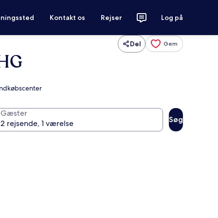
tningssted
Kontakt os
Rejser
Log på
Del
Gem
IHG
 Indkøbscenter
Gæster
Søg