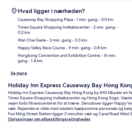
Hvad ligger i nærheden?
Causeway Bay Shopping Plaza
- 1 min. gang
- 0.0 km
Times Square Shopping Indkøbscenter
- 2 min. gang
-
0.2 km
Kor
Wan Chai Gade
- 3 min. gang
- 0.3 km
Happy Valley Race Course
- 9 min. gang
- 0.8 km
Hongkong Convention and Exhibition Centre
- 16 min.
gang
- 1.4 km
Se mere
Holiday Inn Express Causeway Bay Hong Kon
Holiday Inn Express Causeway Bay Hong Kong by IHG tilbyder en fa
Times Square Shopping Indkøbscenter og Hong Kong Sogo. Gæster ka
vejen forbi fitnesscenteret for at træne. Derudover ligger Happy Va
væk. Rejsende er vilde med stedets hjælpsomme personale og belig
Foo Ming Street Station ligger 3 minutter væk og Canal Road West S
Oplysninger om afbestillingsrettigheder