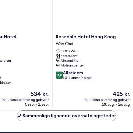
Rosedale
r Hotel
Rosedale Hotel Hong Kong
Hotel
Wan Chai
Hong
Gratis Wi-Fi
Kong
Restaurant
Wan
ærelser
Aircondition
Chai
Motionscenter
8.0
Alletiders
8,0
k
ud
1.314 anmeldelser
ldelser
af
10,
Prisen
Prisen
534 kr.
425 kr.
Alletiders,
er
er
1.314
inkluderer skatter og gebyrer
inkluderer skatter og gebyrer
534 kr.
425 kr.
anmeldelser
1. sep. - 2. sep.
25. aug. - 26. aug.
Sammenlign lignende overnatningssteder