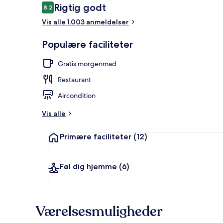
Anmeldelser
Rigtig godt
8,2
8,2 ud af 10.
Vis alle 1.003 anmeldelser
Restaurant
Populære faciliteter
Gratis morgenmad
Restaurant
Aircondition
Vis alle
Primære faciliteter
(12)
Føl dig hjemme
(6)
Værelsesmuligheder