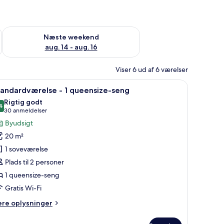
d aug. 7 - aug. 9
Tjek tilgængelighed for næste weekend aug. 14 - aug. 16
Næste weekend
aug. 14 - aug. 16
Viser 6 ud af 6 værelser
vebord med en computer, en stol og et stort vindue med udsigt over byen.
ndlæs
Et hotelværelse med en stor seng, et skriveb
6
tandardværelse - 1 queensize-seng
le
Rigtig godt
illeder
4
8,4 ud af 10
(30
30 anmeldelser
f
anmeldelser)
Byudsigt
tandardværelse
20 m²
1 soveværelse
Plads til 2 personer
ueensize-
1 queensize-seng
eng
Gratis Wi-Fi
ere
ere oplysninger
lysninger
m