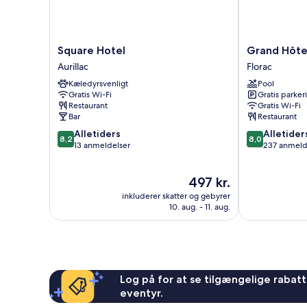
Square
Grand
Square Hotel
Grand Hôtel
Hotel
Hôtel
Aurillac
Florac
Aurillac
du
Kæledyrsvenligt
Pool
Parc
Gratis Wi-Fi
Gratis parker
Florac
Restaurant
Gratis Wi-Fi
Bar
Restaurant
8.2
8.0
Alletiders
Alletider
8,2
8,0
ud
ud
13 anmeldelser
237 anmeld
af
af
10,
10,
Prisen
497 kr.
Alletiders,
Alletiders,
er
13
237
inkluderer skatter og gebyrer
497 kr.
anmeldelser
anmeldelser
10. aug. - 11. aug.
Log på for at se tilgængelige rabatte
eventyr.