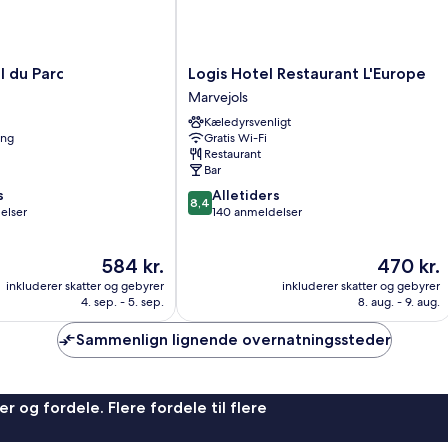
Logis
 du Parc
Logis Hotel Restaurant L'Europe
Hotel
Marvejols
Restaurant
Kæledyrsvenligt
L'Europe
ing
Gratis Wi-Fi
Marvejols
Restaurant
Bar
8.4
s
Alletiders
8,4
ud
elser
140 anmeldelser
af
10,
Prisen
Prisen
584 kr.
470 kr.
Alletiders,
er
er
140
inkluderer skatter og gebyrer
inkluderer skatter og gebyrer
584 kr.
470 kr.
anmeldelser
4. sep. - 5. sep.
8. aug. - 9. aug.
Sammenlign lignende overnatningssteder
r og fordele. Flere fordele til flere