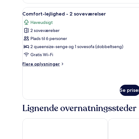
værelse
Indlæs
En moderne loftlejlighed med 
5
Comfort-lejlighed - 2 soveværelser
alle
Haveudsigt
billeder
2 soveværelser
af
Comfort-
Plads til 6 personer
lejlighed
2 queensize-senge og 1 sovesofa (dobbeltseng)
-
Gratis Wi-Fi
2
Flere
Flere oplysninger
soveværelser
oplysninger
om
Comfort-
lejlighed
Se prise
-
2
soveværelser
Lignende overnatningssteder
Square Hotel
Grand Hôtel 