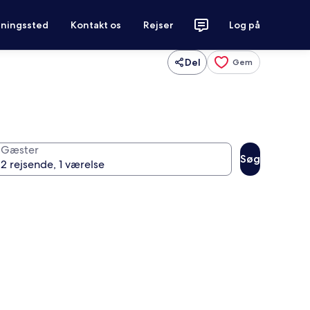
tningssted
Kontakt os
Rejser
Log på
Del
Gem
Gæster
Søg