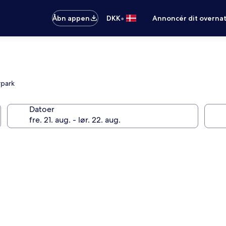
•
Åbn appen
DKK
Annoncér dit overna
rpark
Datoer