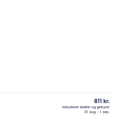
lse | Strygejern/strygebræt, gratis Wi-Fi, sengetøj
Udendørsområde
Den
811 kr.
nuværende
inkluderer skatter og gebyrer
pris
31. aug. - 1. sep.
rdhave
Reception
er
811 kr.