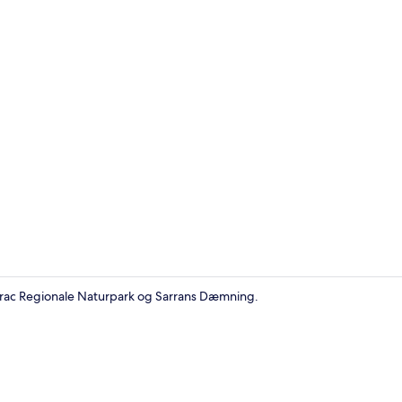
Comfort-være
Aubrac Regionale Naturpark og Sarrans Dæmning.
Terrasse/gå