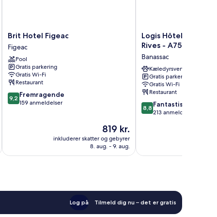
Brit
Logis
Brit Hotel Figeac
Logis Hôtel Restaura
Hotel
Hôtel
Rives - A75, en bordu
Figeac
Figeac
Restaurant
Banassac
Pool
Figeac
Les
Gratis parkering
2
Kæledyrsvenligt
Gratis Wi-Fi
Gratis parkering
Rives
Restaurant
Gratis Wi-Fi
-
Restaurant
9.2
Fremragende
A75,
9,2
ud
159 anmeldelser
8.8
en
Fantastisk
8,8
af
ud
bordure
213 anmeldelser
10,
af
de
Prisen
819 kr.
Fremragende,
10,
rivière
er
159
Fantastisk,
inkluderer skatter og gebyrer
Banassac
inkluderer 
819 kr.
anmeldelser
8. aug. - 9. aug.
213
anmeldelser
Log på
Tilmeld dig nu – det er gratis