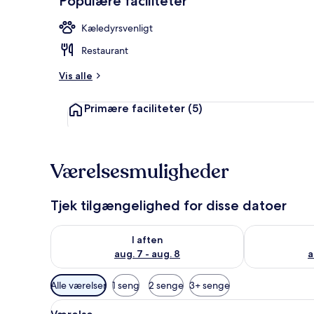
Populære faciliteter
Kæledyrsvenligt
Morgenmadsb
Restaurant
Vis alle
Primære faciliteter
(5)
Værelsesmuligheder
Tjek tilgængelighed for disse datoer
Tjek tilgængelighed for i aften aug. 7 - aug. 8
Tjek tilgænge
I aften
aug. 7 - aug. 8
a
Tilgængelige
Alle værelser
1 seng
2 senge
3+ senge
filtre
Indlæs
Et soveværelse med seng, træse
for
5