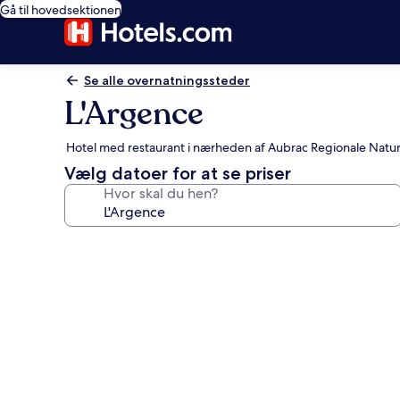
Gå til hovedsektionen
Se alle overnatningssteder
L'Argence
Hotel med restaurant i nærheden af Aubrac Regionale Natu
Vælg datoer for at se priser
Hvor skal du hen?
Billedgalleri
for
L'Argence