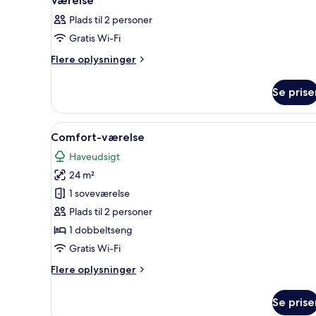
Værelse
alle
værelser
Plads til 2 personer
billeder
Gratis Wi-Fi
af
Værelse
Flere
Flere oplysninger
oplysninger
om
Se prise
Værelse
Indlæs
Et moderne soveværelse med en s
4
Comfort-værelse
alle
Haveudsigt
billeder
24 m²
af
Comfort-
1 soveværelse
værelse
Plads til 2 personer
1 dobbeltseng
Gratis Wi-Fi
Flere
Flere oplysninger
oplysninger
om
Se prise
Comfort-