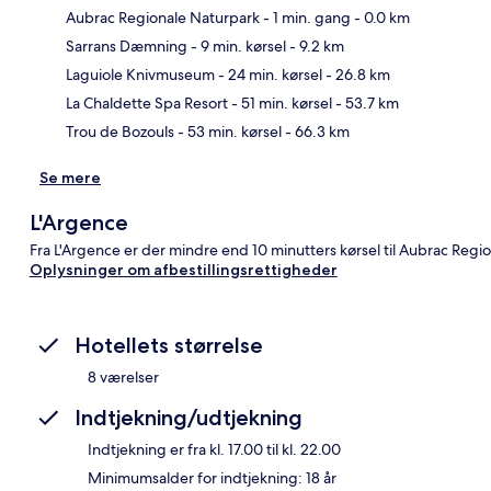
Aubrac Regionale Naturpark
- 1 min. gang
- 0.0 km
Sarrans Dæmning
- 9 min. kørsel
- 9.2 km
Kor
Laguiole Knivmuseum
- 24 min. kørsel
- 26.8 km
La Chaldette Spa Resort
- 51 min. kørsel
- 53.7 km
Trou de Bozouls
- 53 min. kørsel
- 66.3 km
Se mere
L'Argence
Fra L'Argence er der mindre end 10 minutters kørsel til Aubrac Re
Oplysninger om afbestillingsrettigheder
Hotellets størrelse
8 værelser
Indtjekning/udtjekning
Indtjekning er fra kl. 17.00 til kl. 22.00
Minimumsalder for indtjekning: 18 år