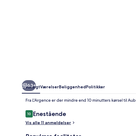
63+
Oversigt
Værelser
Beliggenhed
Politikker
Fra L'Argence er der mindre end 10 minutters kørsel til 
Anmeldelser
Enestående
10
10 ud af 10.
Vis alle 11 anmeldelser