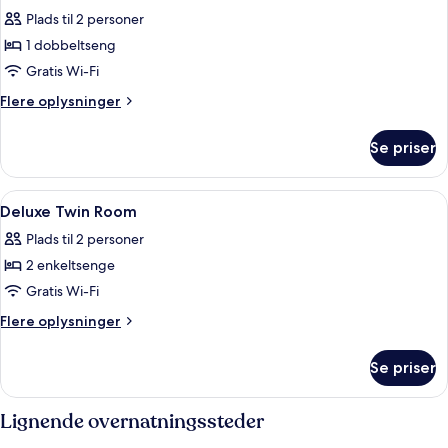
alle
enkeltsenge
Plads til 2 personer
billeder
1 dobbeltseng
af
Deluxe
Gratis Wi-Fi
double
Flere
Flere oplysninger
Room
oplysninger
om
with
Se priser
Deluxe
Balcony
double
Room
Indlæs
Et hotelværelse med en stor seng, et
6
with
Deluxe Twin Room
alle
Balcony
Plads til 2 personer
billeder
2 enkeltsenge
af
Deluxe
Gratis Wi-Fi
Twin
Flere
Flere oplysninger
Room
oplysninger
om
Se priser
Deluxe
Twin
Room
Lignende overnatningssteder