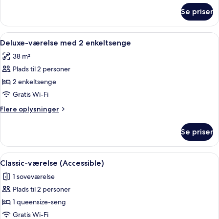
om
Se priser
Deluxe-
dobbeltværelse
Indlæs
Et hotelværelse med en stor seng, en 
4
Deluxe-værelse med 2 enkeltsenge
alle
38 m²
billeder
Plads til 2 personer
af
Deluxe-
2 enkeltsenge
værelse
Gratis Wi-Fi
med
Flere
Flere oplysninger
2
oplysninger
enkeltsenge
om
Se priser
Deluxe-
værelse
med
Indlæs
Et hotelværelse med en stor seng, en
4
2
Classic-værelse (Accessible)
alle
enkeltsenge
1 soveværelse
billeder
Plads til 2 personer
af
Classic-
1 queensize-seng
værelse
Gratis Wi-Fi