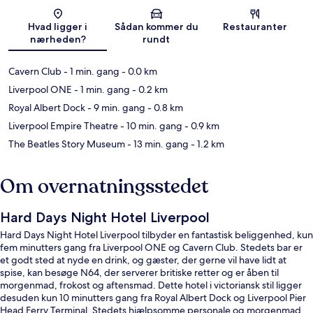
Kort
Hvad ligger i
Sådan kommer du
Restauranter
nærheden?
rundt
Cavern Club
- 1 min. gang
- 0.0 km
Liverpool ONE
- 1 min. gang
- 0.2 km
Royal Albert Dock
- 9 min. gang
- 0.8 km
Liverpool Empire Theatre
- 10 min. gang
- 0.9 km
The Beatles Story Museum
- 13 min. gang
- 1.2 km
Om overnatningsstedet
Hard Days Night Hotel Liverpool
Hard Days Night Hotel Liverpool tilbyder en fantastisk beliggenhed, kun
fem minutters gang fra Liverpool ONE og Cavern Club. Stedets bar er
et godt sted at nyde en drink, og gæster, der gerne vil have lidt at
spise, kan besøge N64, der serverer britiske retter og er åben til
morgenmad, frokost og aftensmad. Dette hotel i victoriansk stil ligger
desuden kun 10 minutters gang fra Royal Albert Dock og Liverpool Pier
Head Ferry Terminal. Stedets hjælpsomme personale og morgenmad