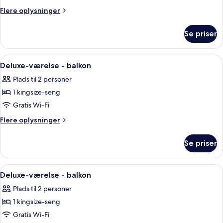
(Accessible)
Flere
Flere oplysninger
oplysninger
om
Se priser
Classic-
værelse
(Accessible)
Indlæs
Et hotelværelse med en stor seng, et 
6
Deluxe-værelse - balkon
alle
Plads til 2 personer
billeder
1 kingsize-seng
af
Deluxe-
Gratis Wi-Fi
værelse
Flere
Flere oplysninger
-
oplysninger
om
balkon
Se priser
Deluxe-
værelse
-
Indlæs
Et hotelværelse med en stor seng, et 
4
balkon
Deluxe-værelse - balkon
alle
Plads til 2 personer
billeder
1 kingsize-seng
af
Deluxe-
Gratis Wi-Fi