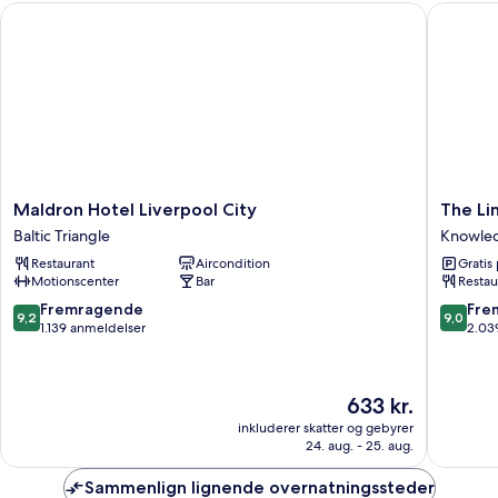
Maldron Hotel Liverpool City
The Line
Maldron
The
Maldron Hotel Liverpool City
The Li
Hotel
Liner
Baltic Triangle
Knowled
Liverpool
Hotel
Restaurant
Aircondition
Gratis
City
Knowle
Motionscenter
Bar
Restau
Baltic
Quarter
Triangle
9.2
9.0
Fremragende
Fre
9,2
9,0
ud
ud
1.139 anmeldelser
2.03
af
af
10,
10,
Fremragende,
Fremrag
Prisen
633 kr.
1.139
2.039
er
anmeldelser
anmelde
inkluderer skatter og gebyrer
633 kr.
24. aug. - 25. aug.
Sammenlign lignende overnatningssteder