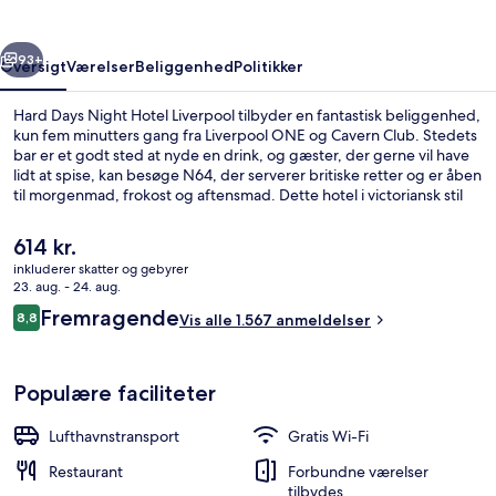
Liverpool
rige
Næste
93+
Oversigt
Værelser
Beliggenhed
Politikker
Hard Days Night Hotel Liverpool tilbyder en fantastisk beliggenhed,
kun fem minutters gang fra Liverpool ONE og Cavern Club. Stedets
bar er et godt sted at nyde en drink, og gæster, der gerne vil have
lidt at spise, kan besøge N64, der serverer britiske retter og er åben
til morgenmad, frokost og aftensmad. Dette hotel i victoriansk stil
ligger desuden kun 10 minutters gang fra Royal Albert Dock og
Liverpool Pier Head Ferry Terminal. Stedets hjælpsomme personale
Den
614 kr.
og morgenmad får rigtig gode bedømmelser fra rejsende.
nuværende
inkluderer skatter og gebyrer
pris
23. aug. - 24. aug.
Deluxe-værelse - balkon | Udsigt fra 
er
Anmeldelser
Fremragende
8,8
Vis alle 1.567 anmeldelser
614 kr.
8,8 ud af 10.
Populære faciliteter
Lufthavnstransport
Gratis Wi-Fi
Restaurant
Forbundne værelser
tilbydes