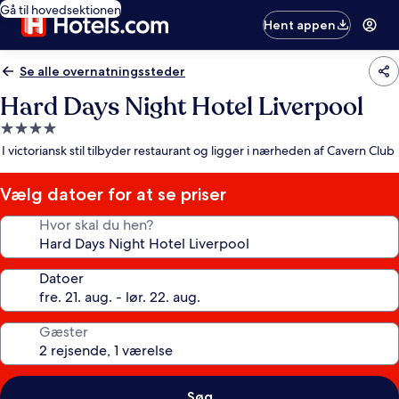
Gå til hovedsektionen
Hent appen
Se alle overnatningssteder
Hard Days Night Hotel Liverpool
4.0-
stjernet
I victoriansk stil tilbyder restaurant og ligger i nærheden af Cavern Club
overnatningssted
Vælg datoer for at se priser
Hvor skal du hen?
Datoer
Gæster
Søg