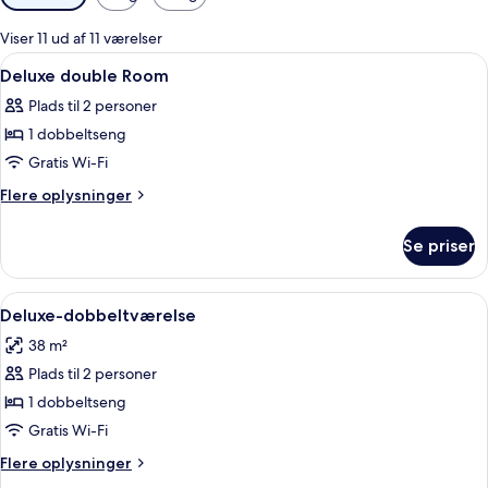
filtre
for
Viser 11 ud af 11 værelser
værelser
Indlæs
Et hotelværelse med en stor seng, et
6
Deluxe double Room
alle
Plads til 2 personer
billeder
1 dobbeltseng
af
Deluxe
Gratis Wi-Fi
double
Flere
Flere oplysninger
Room
oplysninger
om
Se priser
Deluxe
double
Room
Indlæs
Et hotelværelse med en stor seng, en 
5
Deluxe-dobbeltværelse
alle
38 m²
billeder
Plads til 2 personer
af
Deluxe-
1 dobbeltseng
dobbeltværelse
Gratis Wi-Fi
Flere
Flere oplysninger
oplysninger