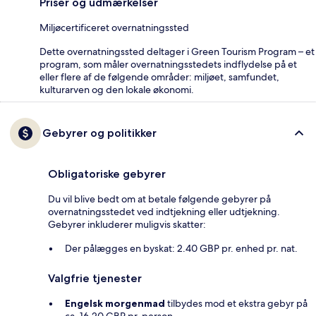
Priser og udmærkelser
Miljøcertificeret overnatningssted
Dette overnatningssted deltager i Green Tourism Program – et
program, som måler overnatningsstedets indflydelse på et
eller flere af de følgende områder: miljøet, samfundet,
kulturarven og den lokale økonomi.
Gebyrer og politikker
Obligatoriske gebyrer
Du vil blive bedt om at betale følgende gebyrer på
overnatningsstedet ved indtjekning eller udtjekning.
Gebyrer inkluderer muligvis skatter:
Der pålægges en byskat: 2.40 GBP pr. enhed pr. nat.
Valgfrie tjenester
Engelsk morgenmad
tilbydes mod et ekstra gebyr på
ca. 16.20 GBP pr. person