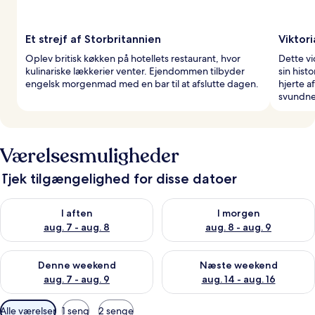
Et strejf af Storbritannien
Viktor
Oplev britisk køkken på hotellets restaurant, hvor
Dette v
kulinariske lækkerier venter. Ejendommen tilbyder
sin hist
engelsk morgenmad med en bar til at afslutte dagen.
hjerte a
svundne
Værelsesmuligheder
Tjek tilgængelighed for disse datoer
Tjek tilgængelighed for i aften aug. 7 - aug. 8
Tjek tilgængelighed for i morg
I aften
I morgen
aug. 7 - aug. 8
aug. 8 - aug. 9
Tjek tilgængelighed for denne weekend aug. 7 - aug. 9
Tjek tilgængelighed for næste
Denne weekend
Næste weekend
aug. 7 - aug. 9
aug. 14 - aug. 16
Tilgængelige
Alle værelser
1 seng
2 senge