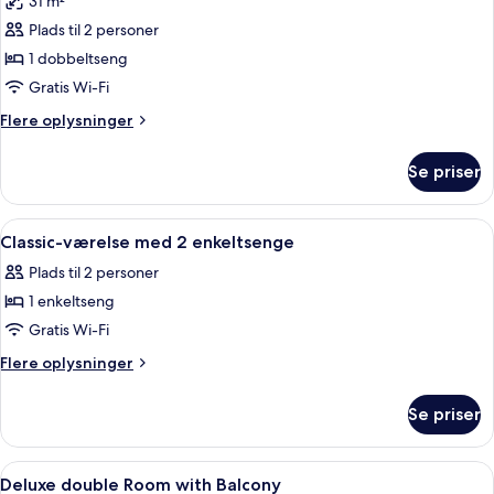
31 m²
af
Classic-
Plads til 2 personer
dobbeltværelse
1 dobbeltseng
-
Gratis Wi-Fi
balkon
Flere
Flere oplysninger
oplysninger
om
Se priser
Classic-
dobbeltværelse
-
Indlæs
Et hotelværelse med en stor seng, fle
4
balkon
Classic-værelse med 2 enkeltsenge
alle
Plads til 2 personer
billeder
1 enkeltseng
af
Classic-
Gratis Wi-Fi
værelse
Flere
Flere oplysninger
med
oplysninger
om
2
Se priser
Classic-
enkeltsenge
værelse
med
Indlæs
Pengeskab på værelset, skrivebord, a
5
2
Deluxe double Room with Balcony